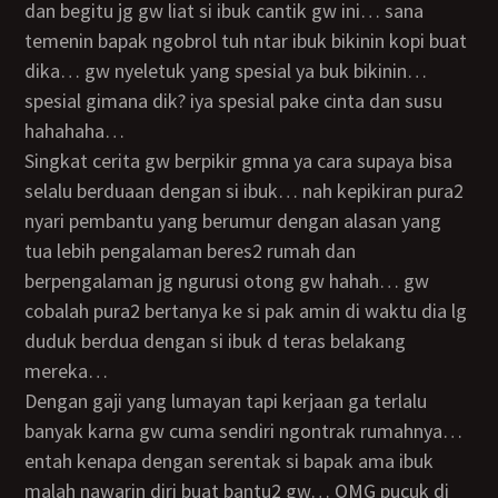
dan begitu jg gw liat si ibuk cantik gw ini… sana
temenin bapak ngobrol tuh ntar ibuk bikinin kopi buat
dika… gw nyeletuk yang spesial ya buk bikinin…
spesial gimana dik? iya spesial pake cinta dan susu
hahahaha…
singkat cerita gw berpikir gmna ya cara supaya bisa
selalu berduaan dengan si ibuk… nah kepikiran pura2
nyari pembantu yang berumur dengan alasan yang
tua lebih pengalaman beres2 rumah dan
berpengalaman jg ngurusi otong gw hahah… gw
cobalah pura2 bertanya ke si pak amin di waktu dia lg
duduk berdua dengan si ibuk d teras belakang
mereka…
dengan gaji yang lumayan tapi kerjaan ga terlalu
banyak karna gw cuma sendiri ngontrak rumahnya…
entah kenapa dengan serentak si bapak ama ibuk
malah nawarin diri buat bantu2 gw… OMG pucuk di