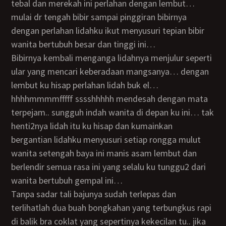
tebal dan merekah ini perlahan dengan lembut…
mulai dr tengah bibir sampai pinggiran bibirnya
dengan perlahan lidahku ikut menyusuri tepian bibir
wanita bertubuh besar dan tinggi ini…
bibirnya kembali menganga lidahnya menjulur seperti
ular yang mencari keberadaan mangsanya… dengan
lembut ku hisap perlahan lidah buk el…
hhhhmmmmfffff sssshhhhh mendesah dengan mata
terpejam.. sungguh indah wanita di depan ku ini… tak
henti2nya lidah itu ku hisap dan kumainkan
bergantian lidahku menyusuri setiap rongga mulut
wanita setengah baya ini manis asam lembut dan
berlendir semua rasa ini yang selalu ku tunggu2 dari
wanita bertubuh gempal ini…
tanpa sadar tali bajunya sudah terlepas dan
terlihatlah dua buah bongkahan yang terbungkus rapi
di balik bra coklat yang sepertinya kekecilan tu.. jika