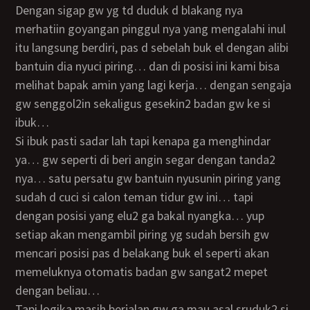
dengan sigap gw yg td duduk d blakang nya
merhatiin goyangan pinggul nya yang mengalahi inul
itu langsung berdiri, pas d sebelah buk el dengan alibi
bantuin dia nyuci piring… dan di posisi ini kami bisa
melihat bapak amin yang lagi kerja… dengan sengaja
gw senggol2in sekaligus gesekin2 badan gw ke si
ibuk…
si ibuk pasti sadar lah tapi kenapa ga menghindar
ya… gw seperti di beri angin segar dengan tanda2
nya… satu persatu gw bantuin nyusunin piring yang
sudah d cuci si calon teman tidur gw ini… tapi
dengan posisi yang elu2 ga bakal nyangka… yup
setiap akan mengambil piring yg sudah bersih gw
mencari posisi pas d belakang buk el seperti akan
memeluknya otomatis badan gw sangat2 mepet
dengan beliau…
tapi logika masih berjalan gw ga mau asal sruduk2 si