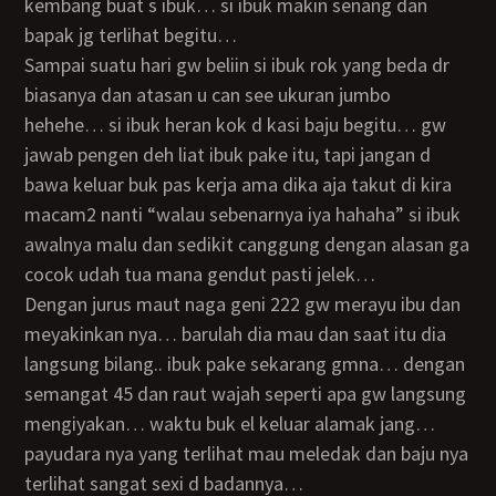
kembang buat s ibuk… si ibuk makin senang dan
bapak jg terlihat begitu…
sampai suatu hari gw beliin si ibuk rok yang beda dr
biasanya dan atasan u can see ukuran jumbo
hehehe… si ibuk heran kok d kasi baju begitu… gw
jawab pengen deh liat ibuk pake itu, tapi jangan d
bawa keluar buk pas kerja ama dika aja takut di kira
macam2 nanti “walau sebenarnya iya hahaha” si ibuk
awalnya malu dan sedikit canggung dengan alasan ga
cocok udah tua mana gendut pasti jelek…
dengan jurus maut naga geni 222 gw merayu ibu dan
meyakinkan nya… barulah dia mau dan saat itu dia
langsung bilang.. ibuk pake sekarang gmna… dengan
semangat 45 dan raut wajah seperti apa gw langsung
mengiyakan… waktu buk el keluar alamak jang…
payudara nya yang terlihat mau meledak dan baju nya
terlihat sangat sexi d badannya…