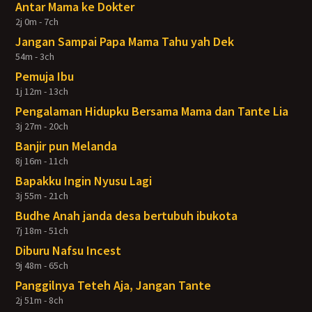
Antar Mama ke Dokter
2j 0m - 7ch
Jangan Sampai Papa Mama Tahu yah Dek
54m - 3ch
Pemuja Ibu
1j 12m - 13ch
Pengalaman Hidupku Bersama Mama dan Tante Lia
3j 27m - 20ch
Banjir pun Melanda
8j 16m - 11ch
Bapakku Ingin Nyusu Lagi
3j 55m - 21ch
Budhe Anah janda desa bertubuh ibukota
7j 18m - 51ch
Diburu Nafsu Incest
9j 48m - 65ch
Panggilnya Teteh Aja, Jangan Tante
2j 51m - 8ch