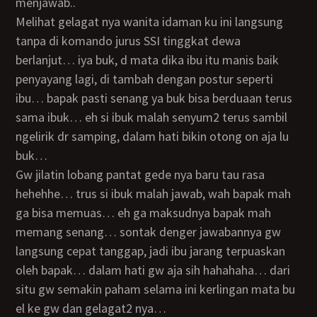
menjawab..
melihat gelagat nya wanita idaman ku ini langsung
tanpa di komando jurus SSI tinggkat dewa
berlanjut… iya buk, d mata dika ibu itu manis baik
penyayang lagi, di tambah dengan postur seperti
ibu… bapak pasti senang ya buk bisa berduaan terus
sama ibuk… eh si ibuk malah senyum2 terus sambil
ngelirik dr samping, dalam hati bikin otong on aja lu
buk…
gw jilatin lobang pantat gede nya baru tau rasa
hehehhe… trus si ibuk malah jawab, wah bapak mah
ga bisa memuas… eh ga maksudnya bapak mah
memang senang… sontak denger jawabannya gw
langsung cepat tanggap, jadi ibu jarang terpuaskan
oleh bapak… dalam hati gw aja sih hahahaha… dari
situ gw semakin paham selama ini kerlingan mata bu
el ke gw dan gelagat2 nya…