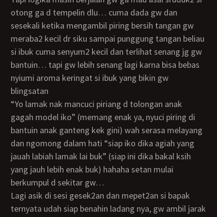
otong ga d tempelin dlu… cuma dada gw dan
sesekali ketika mengambil piring bersih tangan gw
meraba2 kecil dr siku sampai punggung tangan beliau
si ibuk cuma senyum2 kecil dan terlihat senang jg gw
bantuin… tapi gw lebih senang lagi karna bisa bebas
nyiumi aroma keringat si ibuk yang bikin gw
blingsatan
“yo lamak nak mancuci piriang d tolongan anak
gagah model iko” (memang enak ya, nyuci piring di
bantuin anak ganteng kek gini) wah serasa melayang
dan ngomong dalam hati “siap iko dika agiah yang
jauah labiah lamak lai buk” (siap ini dika bakal ksih
yang jauh lebih enak buk) hahaha setan mulai
berkumpul d sekitar gw…
lagi asik di sesi gesek2an dan mepet2an si bapak
ternyata udah siap benahin ladang nya, gw ambil jarak