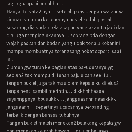
lagi ngaaapaaiinnnhhhh…
hanya itu kata2 nya… setelah puas dengan wajahnya
ciuman ku turun ke lehernya buk el sudah pasrah
sekarang dia sudah rela apapun yang akan terjadi dan
dia juga menginginkannya… seorang pria dengan
wajah pas2an dan badan yang tidak terlalu kekar ini
mampu membuatnya terangsang hebat seperti saat
ini…
ciuman gw turun ke bagian atas payudaranya yg
seolah2 tak mampu di tahan baju u can see itu…
tangan buk el juga tak mau diam kepala ku di elus2
tanpa henti sambil merintih… dikkhhhhaaaa
sayannggnya ibbuuukkk… janggaaannn naaakkkk
jangaaann… sepertinya ucapannya berbanding
terbalik dengan bahasa tubuhnya…
tangan buk el malah menekan2 belakang kepala gw
dan menekan ke arah bawah… dr luar bajunya