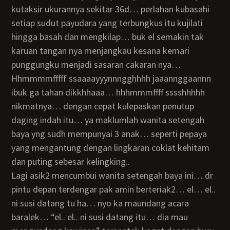
kutaksir ukurannya sekitar 36d… perlahan kubasahi
setiap sudut payudara yang terbungkus itu kujilati
hingga basah dan mengkilap… buk el semakin tak
karuan tangan nya menjangkau kesana kemari
punggungku menjadi sasaran cakaran nya…
hhmmmmfffff ssaaaayyynnngghhhh jaaannggaannn
ibuk ga tahan dikkhhaaa… hhhmmmffff sssshhhhh
nikmatnya… dengan cepat kulepaskan penutup
daging indah itu… ya maklumlah wanita setengah
baya yng sudh mempunyai 3 anak… seperti pepaya
yang mengantung dengan lingkaran coklat kehitam
dan puting sebesar kelingking..
lagi asik2 mencumbui wanita setengah baya ini… dr
pintu depan terdengar pak amin berteriak2… el… el..
ni susi datang tu ha… nyo ka maundang acara
baralek… “el.. el.. ni susi datang itu… dia mau