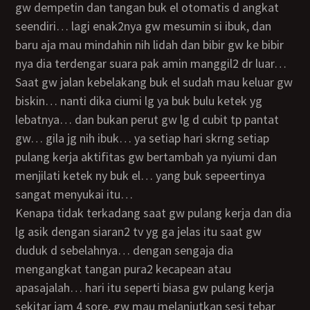
gw dempetin dan tangan buk el otomatis d angkat
seendiri… lagi enak2nya gw mesumin si ibuk, dan
baru aja mau mindahin nih lidah dan bibir gw ke bibir
nya dia terdengar suara pak amin manggil2 dr luar…
saat gw jalan kebelakang buk el sudah mau keluar gw
biskin… nanti dika ciumi lg ya buk bulu ketek yg
lebatnya… dan bukan perut gw lg d cubit tp pantat
gw… gila jg nih ibuk… ya setiap hari skrng setiap
pulang kerja aktifitas gw bertambah ya nyiumi dan
menjilati ketek ny buk el… yang buk sepeertinya
sangat menyukai itu…
kenapa tidak terkadang saat gw pulang kerja dan dia
lg asik dengan siaran2 tv yg ga jelas itu saat gw
duduk d sebelahnya… dengan sengaja dia
mengangkat tangan pura2 kecapean atau
apasajalah… hari itu seperti biasa gw pulang kerja
sekitar jam 4 sore, gw mau melanjutkan sesi tebar