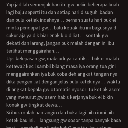
yup jadilah semenjak hari itu gw beliin beberapa buah
lagi baju seperti itu dan setiap hari d suguhi badan
dan bulu ketiak indahnya… pernah suatu hari buk el
minta pendapat gw… bulu ketiak ibu ini bagusnya d
cukur aja ya dik biar enak klo d liat… sontak gw
dekati dan larang, jangan buk malah dengan ini ibu
terlihat menggairahan…
ups kelepasan gw, maksudnya cantik… buk el malah
ketawa2 kecil sambil bilang masa iya orang tua gini
menggairahkan iya buk coba deh angkat tangan nya
dika pengen liat dengan jelas bulu ketek nya… waktu
di angkat kepala gw otomatis nyosor itu ketiak asem
yang menurut gw asem habis kerjanya buk el bikin
konak gw tingkat dewa…
si ibuk malah nantangin dan buka lagi nih ciumi nih
ketek bau ini… langsung gw sosor tanpa banyak basa
basi… sesekali gw jilatin bulu2 nya itu.. buk el pun