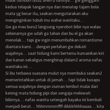
mulai tumbuh rasa2 aneh d hatinya… gw genggam
kedua telapak tangan nya dan menatap tajam bola
mata yg besar itu, seakan mengutarakan aku
menginginkan tubuh mu wahai wanitaku…
gw ga mau buru2 langsung nyerobot bibir nya walau
sebenarnya gw udah ga tahan dan bu el ga akan
menolak… tapi gw ingin menumbuhkan romantisme
diantara kami… dengan perlahan gw dekati
wajahnya… saat hidung kami bertemu kumainkan kiri
dan kanan sekaligus menghirup dalam2 aroma nafas
wanitaku ini…
si ibu terbawa suasana mulut nya membuka seakan2
memerintahkan untuk di jamah… tapi tidak kusapu
semua wajahnya dengan ciuman lembut mulai dari
kening mata hidung pipi dan sengaja melewati
bibirnya… nafas wanita setengah bayaku ini kembali
menjadi berat… hhhmmmmffff dikkkhhhhaaaa… kita