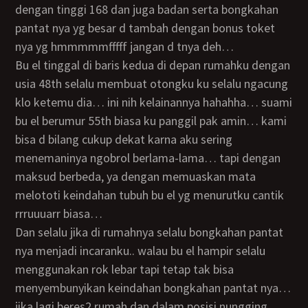
dengan tinggi 168 dan juga badan serta bongkahan
pantat nya yg besar d tambah dengan bonus toket
nya yg hmmmmmfffff jangan d tnya deh…
bu el tinggal di baris kedua di depan rumahku dengan
usia 48th selalu membuat otongku ku selalu ngacung
klo ketemu dia… ini nih kelainannya hahahha… suami
bu el berumur 55th biasa ku panggil pak amin… kami
bisa d bilang cukup dekat karna aku sering
menemaninya ngobrol berlama-lama… tapi dengan
maksud berbeda, ya dengan memuaskan mata
melototi keindahan tubuh bu el yg menurutku cantik
rrruuuarr biasa…
dan selalu jika di rumahnya selalu bongkahan pantat
nya menjadi incaranku.. walau bu el hampir selalu
menggunakan rok lebar tapi tetap tak bisa
menyembunyikan keindahan bongkahan pantat nya…
jika lagi beres2 rumah dan dalam posisi nungging…