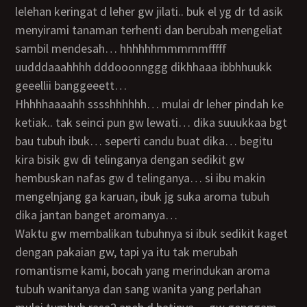
lelehan keringat d leher gw jilati.. buk el yg dr td asik
menyirami tanaman terhenti dan berubah mengeliat
sambil mendesah… hhhhhhmmmmmfffff
uudddaaahhhh dddooonnggg dikhhaaa ibbhhuukk
geeellii banggeeett…
hhhhhaaaahh sssshhhhhh… mulai dr leher pindah ke
ketiak.. tak seinci pun gw lewati… dika suuukkaa bgt
bau tubuh ibuk… seperti candu buat dika… begitu
kira bisik gw di telinganya dengan sedikit gw
hembuskan nafas gw d telinganya… si ibu makin
mengelnjang ga karuan, ibuk jg suka aroma tubuh
dika jantan banget aromanya…
waktu gw membalikan tubuhnya si ibuk sedikit kaget
dengan pakaian gw, tapi ya itu tak merubah
romantisme kami, bocah yang merindukan aroma
tubuh wanitanya dan sang wanita yang perlahan