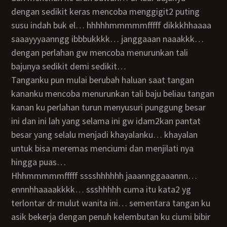
dengan sedikit keras mencoba menggigit2 puting
susu indah buk el… hhhhhmmmmmfffff dikkkhhaaaa
saaayyyaanngg ibbbukkkk… janggaaan naaakkk…
dengan perlahan gw mencoba menurunkan tali
bajunya sedikit demi sedikit…
tanganku pun mulai berubah haluan saat tangan
kananku mencoba menurunkan tali baju beliau tangan
kanan ku perlahan turun menyusuri punggung besar
ini dan ini lah yang selama ini gw idam2kan pantat
besar yang selalu menjadi khayalanku… khayalan
untuk bisa meremas menciumi dan menjilati nya
hingga puas…
hhhmmmmmfffff sssshhhhhh jaaannggaaannn…
ennnhhaaaakkkk… ssshhhhh cuma itu kata2 yg
terlontar dr mulut wanita ini… sementara tangan ku
asik bekerja dengan penuh kelembutan ku ciumi bibir