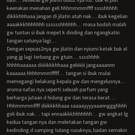
keenakan menahan geli hhhmmmmffff sssshhhhh
dikkkhhhaaa jangan di jilatin atuh nak… ibuk kegelian
aaaakkkhhhhhhh sssssshhhhhh… masa bodoh malah
gw tuntun si ibuk mepet k dinding dan ngangkatin
tangan satunya lagi…
dengan sepuas2nya gw jilatin dan nyiumi ketek buk el
yang jg lagi terbang gw gtuin… sssshhhh
hhhhhaaaaaa diiiiikkkhhaaa geliiiiiii jangaaaannn
kaaaaaa hhhhmmmfffff… tangan si ibuk mulai
memegangi belakang kepala gw dan mengelusnya…
aroma nafas nya seperti sebuah parfum yang
berharga jutaan d hidung gw dan terasa berat…
hhhmmmmffff diiikkkhhaaa saaaayyyyaaannggghhhh
geli ibuk nak… tapi ennaakkkhhhhhhh… gw angkat lg
kedua tangan nya dan meletakan tangan gw
kedinding d samping tulang rusuknya, badan semakin