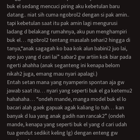
buk el sedang mencuci piring aku kebetulan baru
datang.. niat sih cuma ngobrol2 dengan si pak amin..
tapi kebetulan saat itu pak amin lagi mengurusi
ladang d belakang rumahnya, aku pun menghampiri
buk el… ngobrol2 tentang masalah sehari2 hingga di
tanya,“anak sagagah ko baa kok alun babini2 juo lai,
apo juo yang d cari lai” sabar2 gw artiin kok biar pada
ngerti ahahha (anak seganteng ini kenapa belom
nikah2 juga, emang mau nyari apalagi.)
entah setan mana yang nyamperin spontan aja gw
jawab saat itu… nyari yang seperti buk el ga ketemu2
hahahaha… “ondeh mande, manga model buk el lo
bacari alah gaek gapuak agak kaliang lo tuh… kan
banyak d lua yang anak gadih nan rancak2” (ondeh
mande, kenapa yang seperti buk el yang d cari udah
tua gendut sedikit keling lg) dengan enteng gw