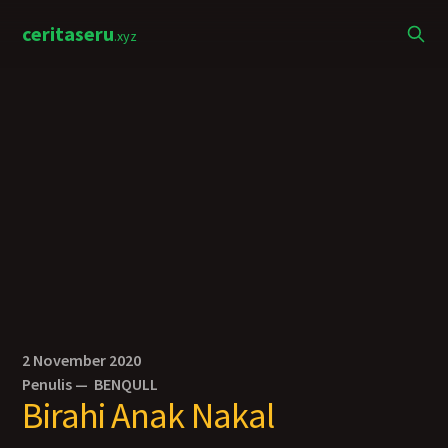
ceritaseru
.xyz
2 November 2020
Penulis —
BENQULL
Birahi Anak Nakal