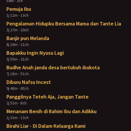
54m - 3ch
Pemuja Ibu
1j 12m - 13ch
Pengalaman Hidupku Bersama Mama dan Tante Lia
3j 27m - 20ch
Banjir pun Melanda
8j 16m - 11ch
Bapakku Ingin Nyusu Lagi
3j 55m - 21ch
Budhe Anah janda desa bertubuh ibukota
7j 18m - 51ch
Diburu Nafsu Incest
9j 48m - 65ch
Panggilnya Teteh Aja, Jangan Tante
2j 51m - 8ch
Menanam Benih di Rahim Ibu dan Adikku
1j 31m - 13ch
Birahi Liar - Di Dalam Keluarga Kami