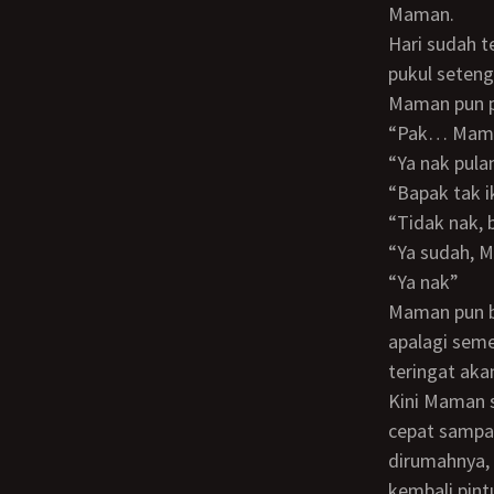
Maman.
Hari sudah terlihat sore, Maman melihat jam dihpnya dan ternyata sudah menunjukan
pukul seten
Maman pun p
“Pak… Mam
“Ya nak pu
“Bapak tak
“Tidak na
“Ya sudah,
“Ya nak”
Maman pun bergegas pulang, dan tentunya Maman ingin menyetubuhi ibuknya lagi,
apalagi sem
teringat aka
Kini Maman sudah berada diatas motornya dan melaju dengan kecepatan tinggi biar
cepat sampa
dirumahnya,
kembali pint