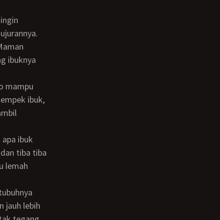
ujurannya.
ng ibuknya
tempek ibuk,
ambil
dan tiba tiba
ku lemah
n jauh lebih
tak tegang