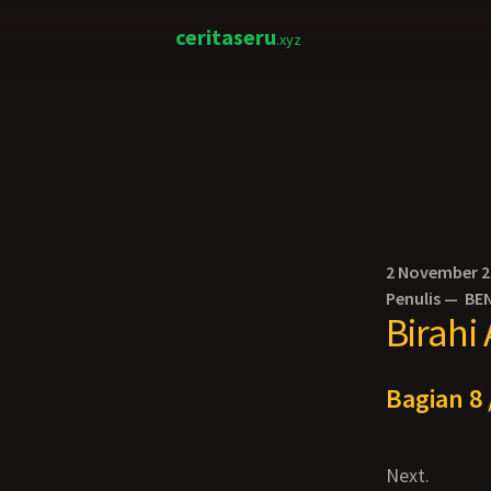
ceritaseru
.xyz
2 November 
Penulis —
BE
Birahi
Bagian 8 
Next.