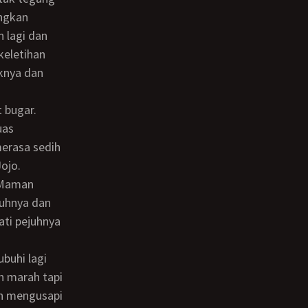
ingkan
 lagi dan
keletihan
uknya dan
 bugar.
erasa sedih
Jojo.
uhnya dan
ati pejuhnya
n marah tapi
an mengusapi