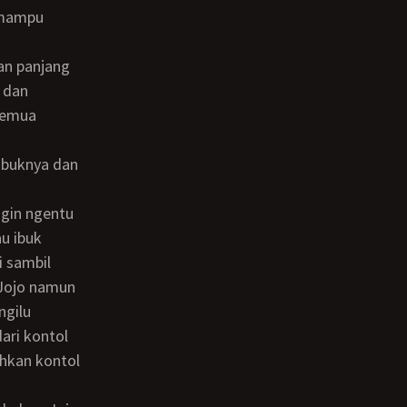
 mampu
 dan
semua
au ibuk
 sambil
 Jojo namun
ngilu
ari kontol
ahkan kontol