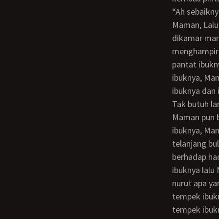
“Ah sebaiknya aku mandi dulu biar seger dan setelah itu ngentu ibuk lagi” Gumam
Maman, Lalu
dikamar man
menghampiri
pantat ibukn
ibuknya, Ma
ibuknya dan
Tak butuh lama Maman mengakhiri acara mandinya, dan hanya memakai cd saja
Maman pun be
ibuknya, Mam
telanjang bu
berhadap ha
ibuknya lalu
nurut apa ya
tempek ibuk
tempek ibukn