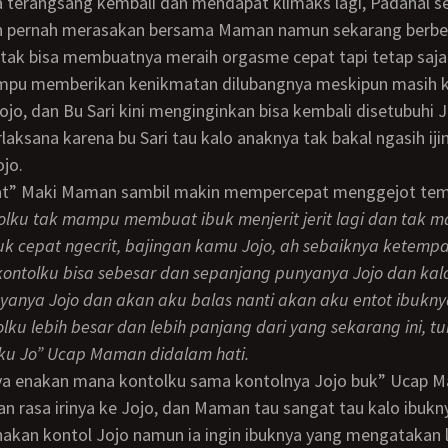
terangsang kembali dan mendapat klimaks lagi, Padahal s
ah pernah merasakan bersama Maman namun sekarang berbe
 tak bisa membuatnya meraih orgasme cepat tapi tetap saja
pu memberikan kenikmatan dilubangnya meskipun masih k
Jojo, dan Bu Sari kini menginginkan bisa kembali disetubuhi J
rlaksana karena bu Sari tau kalo anaknya tak bakal ngasih ijin
ojo.
tolku tak mampu membuat ibuk menjerit jerit lagi dan tak
 cepat ngecrit, bajingan kamu Jojo, ah sebaiknya ketempa
kontolku bisa sebesar dan sepanjang punyanya Jojo dan kal
yanya Jojo dan akan aku balas nanti akan aku entot ibukny
olku lebih besar dan lebih panjang dari yang sekarang ini, t
u Jo” Ucap Maman didalam hati.
 rasa irinya ke Jojo, dan Maman tau sangat tau kalo ibukn
akan kontol Jojo namun ia ingin ibuknya yang mengatakan