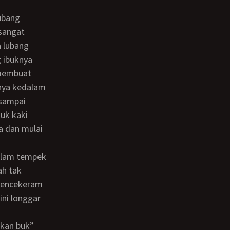
sangat
 lubang
g ibuknya
 membuat
nya kedalam
 sampai
uk kaki
a dan mulai
ah tak
 mencekeram
ini longgar