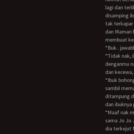
lagi dan ter
disamping i
tak terkapar
dan Maman be
membuat kein
“Buk.. ja
“Tidak nak, ibuk tidak ingin dikentu sama Jojo, toh ibuk sudah merasa puas
denganmu na
dan kecewa, 
“Ibuk bohong, ibuk ingin disetubuhi sama Jojo kan, akui saja buk “Cerca Maman
sambil mema
ditampung di
dan ibuknya 
“Maaf nak maafkan ibuk, sebenarnya sebenarnya iiibuk ingin disesesetutubuhi lagi
sama Jo Jo J
dia terkeju