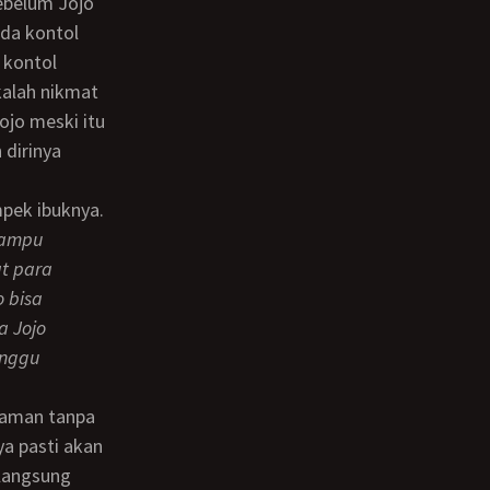
ebelum Jojo
da kontol
 kontol
alah nikmat
ojo meski itu
 dirinya
 mampu
t para
o bisa
a Jojo
unggu
ya pasti akan
 langsung