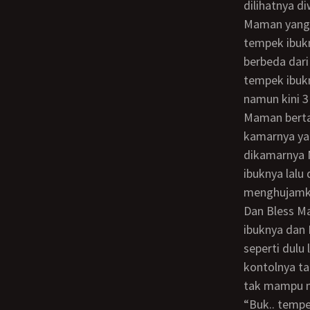
dilihatnya di
Maman yang merasa keheranan lalu mencoba menancapkan 3 jarinya dilubang
tempek ibukn
berbeda dar
tempek ibukn
namun kini 
Maman berta
kamarnya ya
dikamarnya 
ibuknya lalu
menghujamka
Dan Bless Maman pun sudah memasukan seluruh batang kontolnya kedalam tempek
ibuknya dan
seperti dul
kontolnya ta
tak mampu m
“Buk.. tempekmu longgar buk, apa ibuk kentu dengan yang lain buk, katakan buk”