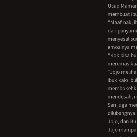
Ucap Maman
membuat ibuk
“Maaf nak, ibuk sudah disetubuhi Jojo nak, dan kontol Jojo lebih besar dan panjang
dari punyamu
menyesal su
emosinya mel
“Kok bisa buk” Ucap Maman sambil mempercepat kocokannya dilubang ibuknya dan
meremas kua
“Jojo melihat kita lagi ngentu nak dan Jojo merekamnya nak, dan Jojo ingin ngentu
ibuk kalo ib
membokehkan 
mendesah, m
Sari juga me
dilubangnya
Jojo, dan Bu
Jojo mampu 