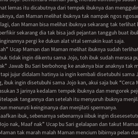
lihat lemas itu dicabutnya dari tempek ibuknya dan menggul
buknya, dan Maman melihat ibuknya tak nampak ngos ngosan
 lagi, dan Maman bisa melihat ibuknya sekarang tak terlihat 
rfikir sekarang dia tak bisa jadi pejantan tangguh buat ib
ginannya pergi ke dukun alat vital semakin kuat saja.
wablah” Ucap Maman dan Maman melihat ibuknya sudah terlihat
k” Jawab Bu Sari berbohong ke anaknya biar anaknya tak m
tapi jujur didalam hatinya ia ingin kembali disetubuhi sama 
sukan 3 jarinya kedalam tempek ibuknya dan mengorek pej
telapak tangannya dan setelah itu menyuruh ibuknya menjil
pun menuruti keinginanya dan menjilati spermanya.
ojo nak, Maaf nak” Ucap bu Sari gelalapan dan takut Mama
t Maman tak marah malah Maman mencium bibirnya pelan d