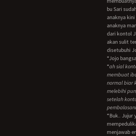
membuatnya 
bu Sari sud
anaknya kini
anaknya mam
dari kontol 
akan sulit te
disetubuhi J
“Jojo bangsat” Maki Maman sambil makin mempercepat menggejot tempek ibuknya.
“
ah sial kon
membuat ibuk
normal biar 
melebihi pun
setelah kont
pembalasank
“Buk.. Jujur ya enakan mana kontolku sama kontolnya Jojo buk” Ucap Maman tanpa
mempedulikan
menjawab en