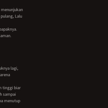
pulang, Lalu
bapaknya.
 Maman.
karena
ah sampai
pa menutup