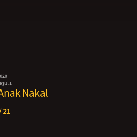
2020
NQULL
 Anak Nakal
/ 21