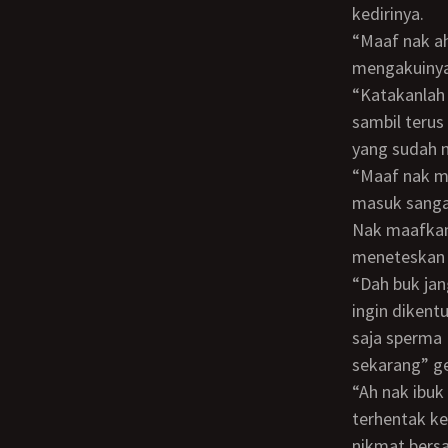
kedirinya.
“Maaf nak ah ah ah” Ucap bu Sari sambil mendesah biasa dan bu Sari tak ingin
mengakuinya 
“Katakanlah buk, Dan Maman tak bakal marah buk, jujurlah buk "" Pinta Maman
sambil terus
yang sudah m
“Maaf nak maafkan ibuk, jujur nak enakan punya Jojo nak dan kontol Jojo mampu
masuk sanga
Nak maafkan
meneteskan 
“Dah buk jangan merasa bersalah buk, Maman gapapa kok buk, oh ya buk apa ibuk
ingin dikent
saja sperma
sekarang” g
“Ah nak ibuk ibuk keluar ooohhhh” Desah Bu Sari meraih klimaksnya dan tubuhnya
terhentak ke
nikmat bers