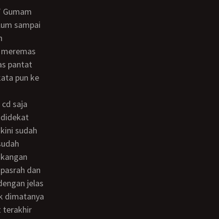
lum sampai
n
g meremas
as pantat
ata pun ke
 didekat
kini sudah
sudah
gkangan
 pasrah dan
dengan jelas
ak dimatanya
 terakhir