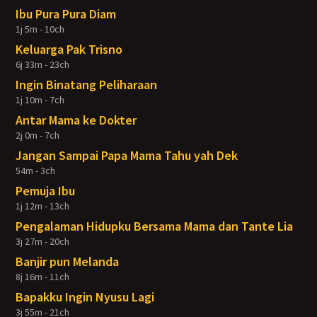
Ibu Pura Pura Diam
1j 5m - 10ch
Keluarga Pak Trisno
6j 33m - 23ch
Ingin Binatang Peliharaan
1j 10m - 7ch
Antar Mama ke Dokter
2j 0m - 7ch
Jangan Sampai Papa Mama Tahu yah Dek
54m - 3ch
Pemuja Ibu
1j 12m - 13ch
Pengalaman Hidupku Bersama Mama dan Tante Lia
3j 27m - 20ch
Banjir pun Melanda
8j 16m - 11ch
Bapakku Ingin Nyusu Lagi
3j 55m - 21ch