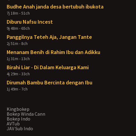
Budhe Anah janda desa bertubuh ibukota
7j 18m - 51ch
Diburu Nafsu Incest
9j 48m - 65ch
Panggilnya Teteh Aja, Jangan Tante
2j 51m - 8ch
Menanam Benih di Rahim Ibu dan Adikku
1j 31m - 13ch
Birahi Liar - Di Dalam Keluarga Kami
4j 29m - 33ch
Dirumah Bambu Bercinta dengan Ibu
1j 49m - 7ch
Kingbokep
Bokep Winda Cann
Bokep Indo
AVTub
JAV Sub Indo