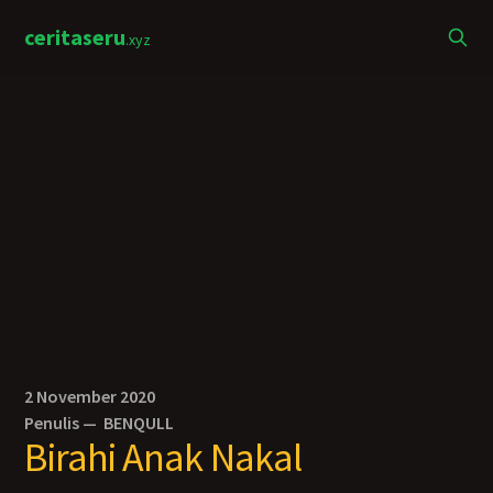
ceritaseru
.xyz
2 November 2020
Penulis —
BENQULL
Birahi Anak Nakal