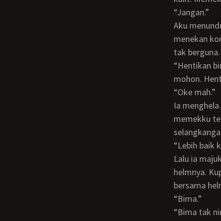
“Jangan.”
Aku menunduk, menyelipkan tanganku antara kontolnya dan memekku. Tapi ia
menekan kon
tak berguna.
“Hentikan bima. Tolong, kita tak boleh begini, tidak dengan anakku sendiri. Mama
mohon. Hent
“Oke mah.”
Ia menghela. Lalu menarik kontolnya. Lalu ia memakaikan lagi cdku. Hingga
memekku ter
selangkanga
“Lebih baik 
Lalu ia majukan lagi kontolnya hingga menempel pada cdku. Ia pukul pukulkan
helmnya. Kup
bersama hel
“Bima.”
“Bima tak 