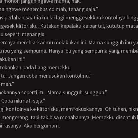
ma mohon jangan ngewe mama, nak.”
 bisa ngewe menembus cd mah, tenang saja.”
esek klitorisku. Kutekan kepalaku ke bantal, kututup mat
u seperti menangis.
 percaya membiarkanmu melakukan ini. Mama sungguh ibu ya
kukan ini.”
ditekankan pada liang memekku.
gitu. Jangan coba menusukan kontolmu.”
k mah.”
nekannya seperti itu. Mama sungguh-sungguh.”
. Coba nikmati saja.”
n mengerang, tapi tak bisa menahannya. Memekku disentuh 
i rasanya. Aku bergumam.