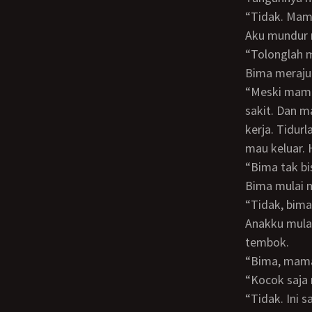
“Tidak. Ma
Aku mundur
“Tolonglah
Bima meraju
“Meski mama mau, mama tak bisa. Rahang mama sakit, tenggorkan mama juga
sakit. Dan 
kerja. Tidur
mau keluar. 
“Bima tak 
Bima mulai 
“Tidak, bima
Anakku mulai mendekatiku, kontolnya makin mengeras tapi dibelakangku ternyata
tembok.
“Bima, ma
“Kocok saja
“Tidak. In