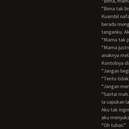
“Bima, ma
“Bima tak
Kuambil nafas perlahan saat ia mulai lagi menggesekkan kontolnya hingga helmnya
beradu mengg
tanganku. Ak
“Mama tak
“Mama justru ibu yang sempurna. Hanya ibu yang sempurna yang membiarkan
anaknya mela
Kontolnya 
“Jangan be
“Tentu tida
“Jangan me
“Santai mah
Ia sapukan lagi kontolnya ke klitorisku, memfokuskannya. Oh tuhan, nikmat sekali.
Aku tak ingi
aku menyuka
“Oh tuhan.”