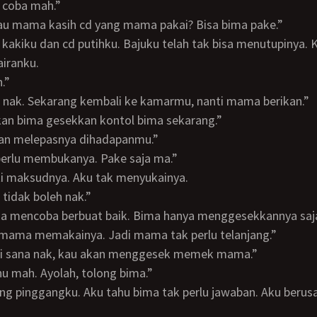
a coba mah.”
alau mama kasih cd yang mama pakai? Bisa bima pake.”
airanku.
h.”
us nak. Sekarang kembali ke kamarmu, nanti mama berikan.”
arkan bima gesekkan kontol bima sekarang.”
kan melepasnya dihadapanmu.”
 perlu membukanya. Pake saja ma.”
ti maksudnya. Aku tak menyukainya.
, tidak boleh nak.”
mama memakainya. Jadi mama tak perlu telanjang.”
 di sana nak, kau akan menggesek memek mama.”
ahu mah. Ayolah, tolong bima.”