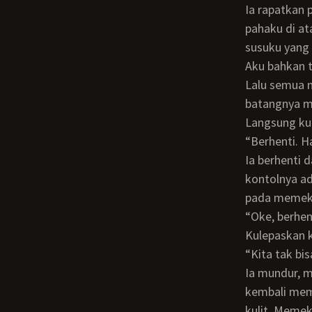
Ia rapatkan pahaku, hingga kontolnya tertekan ke memekku. Lalu ia mulai memompa
pahaku di a
susuku yang 
Aku bahkan t
Lalu semua mulai kacau. Saat ia menarik kontolnya, helmnya selip ke dalam cd ku dan
batangnya m
Langsung ku
“Berhenti. H
Ia berhenti dan melihat ke bawah. Cdku condong ke pinggir. Bibir memekku terlihat.
kontolnya ad
pada memek
“Oke, berhe
Kulepaskan
“Kita tak b
Ia mundur, mungkin akan berhenti. Ternyata ia pegang cdku, mengangkatnya dan
kembali mem
kulit. Memek