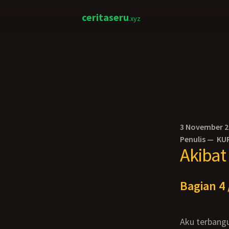
ceritaseru
.xyz
3 November 
Penulis —
KU
Akibat
Bagian 4 
Aku terbangun tengah malam karena bima mengejutkanku. Saat mataku terbuka