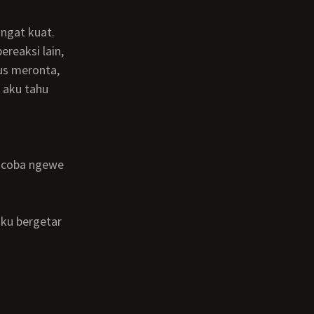
reaksi lain,
us meronta,
 aku tahu