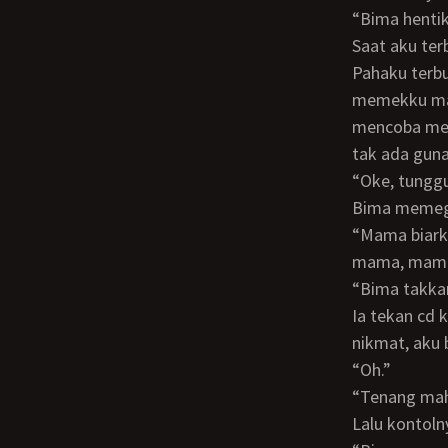
“Bima hent
Saat aku terbaring, dia memegang pahaku, melebarkannya. Tuhan, dia sangat kuat.
Pahaku terbu
memekku mak
mencoba men
tak ada gun
“Oke, tung
Bima memeg
“Mama biarkan bima kali ini. Tapi jika bima membuka cd mama atau mencoba ngewe
mama, mama 
“Bima takk
Ia tekan cd ku dengan kontolnya tepat di atas klitorisku. Membuat tubuhku bergetar
nikmat, aku 
“Oh.”
“Tenang ma
Lalu konto