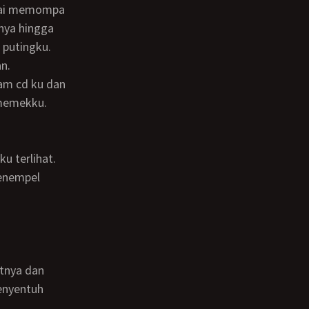
nya hingga
 putingku.
n.
 memekku.
menempel
enyentuh