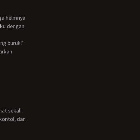
aku dengan
ng buruk.”
kontol, dan