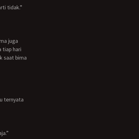
ti tidak.”
tiap hari
ok saat bima
ja.”