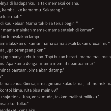
olnya di hadapanku. Ia tak memakai celana.
ma, kembali ke kamarmu. Sekarang!”
 keluar mah.”
tadi kau keluar. Mama tak bisa terus begini.”
gar mama mainkan memek mama setelah di kamar.”
 dan kunyalakan lampu.
 mama lakukan di kamar mama sama sekali bukan urusanmu.”
mama juga terangsang kan.”
nmu. Apa kamu dengar mama meminta bantuanmu?”
 minta bantuan, bima akan datang.”
p.”
ontol bima. Kita bisa main 69.”
ntu saja tidak. Kau, anak muda, takkan melihat milikku.”
, hisap kontolku.”
mendekati kepalaku.