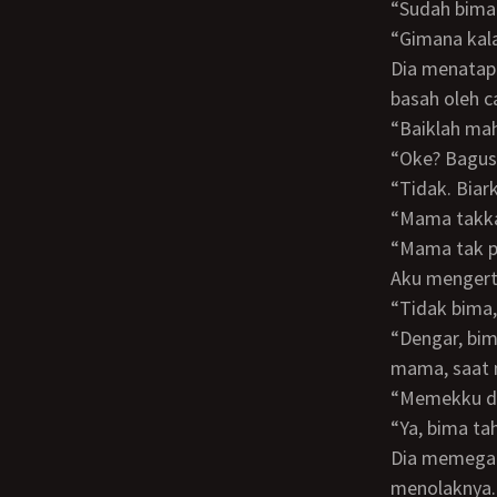
“Sudah bim
“Gimana k
Dia menatap kakiku dan cd putihku. Bajuku telah tak bisa menutupinya. Kacau, cd ku
basah oleh c
“Baiklah ma
“Oke? Bag
“Tidak. Bi
“Mama tak
“Mama tak
Aku menger
“Tidak bima
“Dengar, bima mencoba berbuat baik. Bima hanya menggesekkannya saja ke cd
mama, saat 
“Memekku
“Ya, bima t
Dia memegang pinggangku. Aku tahu bima tak perlu jawaban. Aku berusaha
menolaknya.