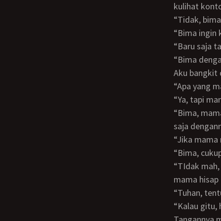
kulihat kont
“Tidak, bi
“Bima ingin
“Baru saja 
“Bima den
Aku bangkit
“Apa yang
“Ya, tapi 
“Bima, mama juga punya kebutuhan. Tapi bukan berarti mama mau melakukan apa
saja denga
“Jika mama
“Bima, cuku
“TIdak mah, bima serius. Gini saja ma, gimana kalau bima jilat memek mama dan
mama hisap k
“Tuhan, te
“Kalau gitu
Tangannya 