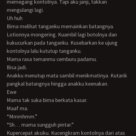
memegang kontolnya. Tapi aku janji, takkan
mengulangi lagi.
Uh huh
Bima melihat tanganku memainkan batangnya.
Lotionnya mongering. Kuambil lagi botolnya dan
kukucurkan pada tanganku. Kusebarkan ke ujung
kontolnya lalu kututup tanganku.
Mama rasa temanmu cemburu padamu.
Bisa jadi.
Anakku menutup mata sambil menikmatinya. Kutarik
pangkal batangnya hingga anakku keenakan.
Ewe
Mama tak suka bima berkata kasar.
Maaf ma.
“Mmmhmm.”
“Sh… mama sungguh pintar.”
Kupercepat aksiku. Kucengkram kontolnya dari atas