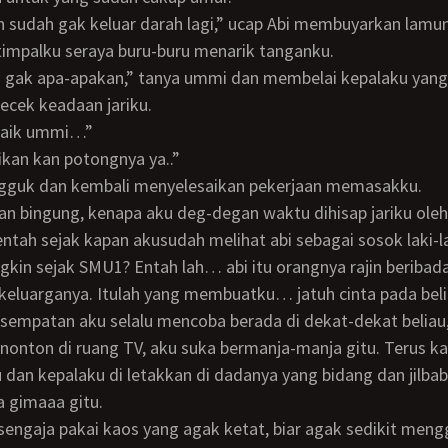
kan sudah gak keluar darah lagi,” ucap Abi membuyarkan lamu
 timpalku seraya buru-buru menarik tanganku.
cek keadaan jariku.
h baik ummi…”
aikan kan potongnya ya..”
gguk dan kembali menyelesaikan pekerjaan memasakku.
ntah sejak kapan akusudah melihat abi sebagai sosok laki-
kin sejak SMU1? Entah lah… abi itu orangnya rajin beribad
eluarganya. Itulah yang membuatku… jatuh cinta pada beli
nonton di ruang TV, aku suka bermanja-manja gitu. Terus k
u dan kepalaku di letakkan di dadanya yang bidang dan jilbab
a gimaaa gitu.