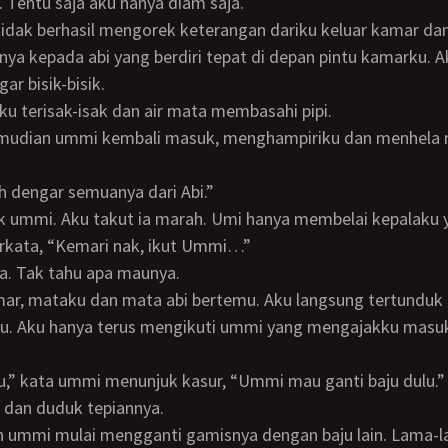
r. Tentu saja aku hanya diam saja.
a kepada abi yang berdiri tepat di depan pintu kamarku. A
ar bisik-bisik.
ku terisak-isak dan air mata membasahi pipi.
ah dengar semuanya dari Abi.”
 berkata, “Kemari nak, ikut Ummi…”
ja. Tak tahu apa maunya.
iau. Aku hanya terus mengikuti ummi yang mengajakku masu
itu,” kata ummi menunjuk kasur, “Ummi mau ganti baju dulu.”
 dan duduk tepiannya.