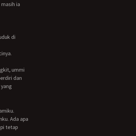
 masih ia
cinya.
rdiri dan
 yang
amiku.
pi tetap