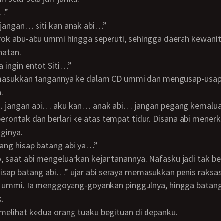
g…”
 jangan… siti kan anak abi…”
hatan.
ma ingin entot Siti…”
.
… jangan abi… aku kan… anak abi… jangan pegang kemaluan 
ginya.
arang hisap batang abi ya…”
, saat abi mengeluarkan kejantanannya. Nafasku jadi tak be
 ummi. Ia menggoyang-goyankan pinggulnya, hingga batang
.
 melihat kedua orang tuaku begituan di depanku.