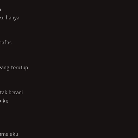
ku hanya
k ke