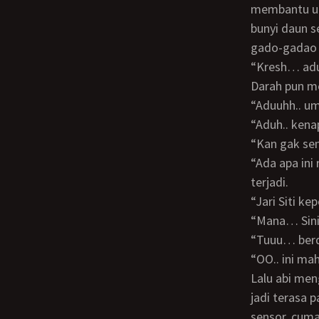
membantu u
bunyi daun s
gado-gadao 
“Kresh… aduh!” pekikku kaget saat pisau yang kugunakan mengiris ujung telunjukku.
Darah pun me
“Aduuhh..
“Aduh.. ke
“Kan gak s
“Ada apa ini ribut-ribut” Tiba-tiba abi muncul di dapur memerika apa yang sedang
terjadi.
“Jari Siti
“Mana… Sin
“Tuuu… be
“OO.. ini m
Lalu abi menghisap ujung jari telunjukku membuatku langsung deg-degan dan pipiku
jadi terasa 
sensor, cuma