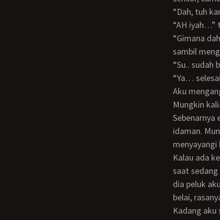
“Dah, tuh 
“AH iyah…”
“Gimana dah gak apa-apakan,” tanya ummi dan membelai kepalaku yang berjilbab
sambil menge
“Su.. suda
“Ya… seles
Aku mengan
Mungkin kalian bingung, kenapa aku deg-degan waktu dihisap jariku oleh abiku.
Sebenarnya e
idaman. Mung
menyayangi k
Kalau ada kesempatan aku selalu mencoba berada di dekat-dekat beliau, misalnya
saat sedang 
dia peluk ak
belai, rasany
Kadang aku sengaja pakai kaos yang agak ketat, biar agak sedikit menggoda abi.