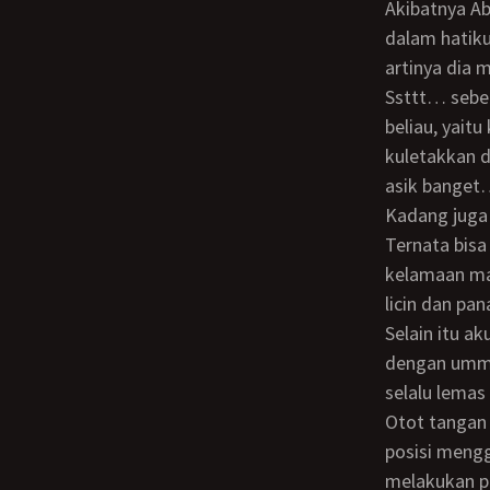
Akibatnya Ab
dalam hatiku
artinya dia 
Ssttt… sebenarnya ada lagi yang suka aku lakukan sembunyi-sembunyi terhadap
beliau, yait
kuletakkan 
asik bange
Kadang juga aku iseng, kupegang daerah kemaluannya dan kupijit pelan-pelan.
Ternata bisa
kelamaan mai
licin dan pa
Selain itu aku juga suka sembunyi-sembunyi mengintip abi sedang bersenggama
dengan ummi
selalu lemas 
Otot tangan dan kakinya beigtu kekar bisa mengangkat dan mengentot ummi dalam
posisi meng
melakukan po