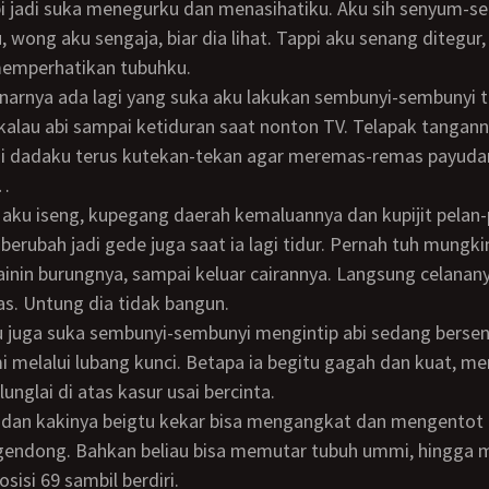
i jadi suka menegurku dan menasihatiku. Aku sih senyum-se
, wong aku sengaja, biar dia lihat. Tappi aku senang ditegur,
memperhatikan tubuhku.
u kalau abi sampai ketiduran saat nonton TV. Telapak tangan
di dadaku terus kutekan-tekan agar meremas-remas payud
t…
 berubah jadi gede juga saat ia lagi tidur. Pernah tuh mungk
nin burungnya, sampai keluar cairannya. Langsung celanany
nas. Untung dia tidak bangun.
 melalui lubang kunci. Betapa ia begitu gagah dan kuat, 
lunglai di atas kasur usai bercinta.
gendong. Bahkan beliau bisa memutar tubuh ummi, hingga 
sisi 69 sambil berdiri.