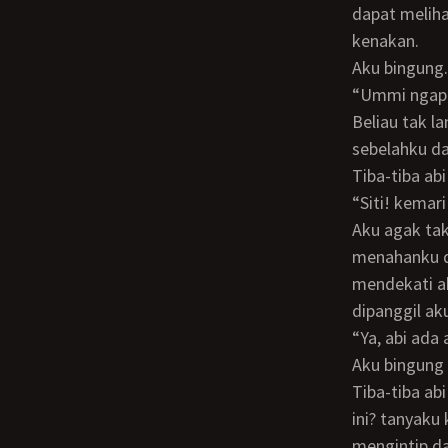
dapat meliha
kenakan.
Aku bingun
“Ummi ngap
Beliau tak langsung menjawab hingga selesai berganti baju. Lalu ummi duduk di
sebelahku da
Tiba-tiba a
“Siti! kema
Aku agak takut. Nada suaranya begitu keras. Tetapi baru aku hendak bangkit, ummi
menahanku da
mendekati ab
dipanggil ak
“Ya, abi ad
Aku bingun
Tiba-tiba abi memeluk ummi dan mengerayanginya payudaranya di depanku. Ada apa
ini? tanyaku
mengintip dar