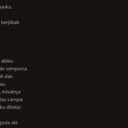
nanku.
laki sempurna
ah dan
au.
alau sampai
ku dibelai-