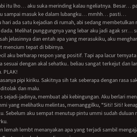
lau sampai masuk ke dalam lubangku… mmhh… pasti…
 dada. Melihat punggungnya yang lebar aku jadi agak srr… 
ah jelasinnya dan entah apa yang merasukiku, aku mengha
 mencium tepat di bibirnya.
 sesuai dengan akal sehatku.. beliau sangat terkejut dan l
. PLAK!
 ditolak dan malu.
i yang melihatku melintas, memanggilku, “Siti! Siti! ken
ku. Sebelum aku sempat menutup pintu ummi sudah duluan
ku.