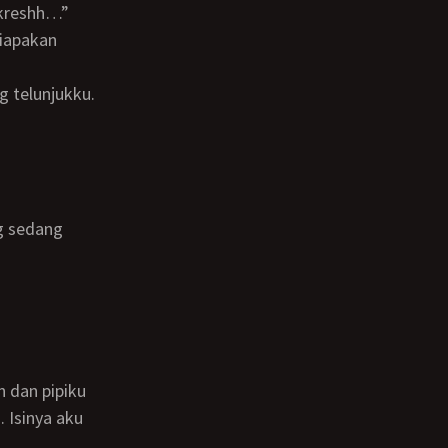
kreshh…”
yiapakan
 Isinya aku