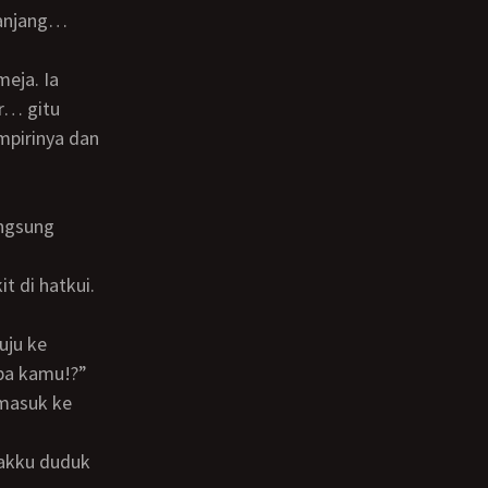
sr… gitu
mpirinya dan
angsung
apa kamu!?”
 masuk ke