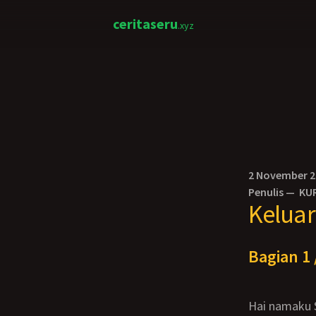
ceritaseru
.xyz
2 November 
Penulis —
KU
Keluar
Bagian 1 
Hai namaku Siti Zubadiyah. Usiaku 17 tahun. Saat ini aku sedang berada di dapur