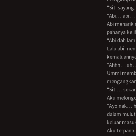
“Siti sayan
“Abi… abi…
Abi menarik rok abu-abu ummi hingga seperuti, sehingga daerah kewanitaan dan
pahanya keli
“Abi dah la
Lalu abi memasukkan tangannya ke dalam CD ummi dan mengusap-usapa
kemaluannya
“Ahhh… ah
Ummi memberontak dan berlari ke atas tempat tidur. Disana abi menerkamnya dan
mengangkan
“Siti… sek
Aku melongo
“Ayo nak… hisap batang abi…” ujar abi seraya memasukkan penis raksasanya ke
dalam mulut
keluar masuk
Aku terpana