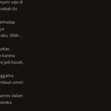
nyum saja di
 sebab itu
nya
araku. Shhh…
in karena
a jadi basah,
membuat ummi
mereka