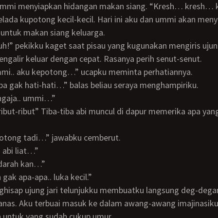
mmi menyiapkan hidangan makan siang. “Kresh… kresh… 
elada kupotong kecil-kecil. Hari ini aku dan ummi akan men
untuk makan siang keluarga.
ngalir keluar dengan cepat. Rasanya perih senut-senut.
 ummi.. aku kepotong…” ucapku meminta perhatiannya.
napa gak hati-hati…” balas beliau seraya menghampiriku.
engaja.. ummi…”
 kepotong tadi…” jawabku cemberut.
i abi liat…”
rdarah kan…”
ah gak apa-apa.. luka kecil.”
panas. Aku terbuai masuk ke dalam awang-awang imajinasiku.
 untuk yang sudah cukup umur.