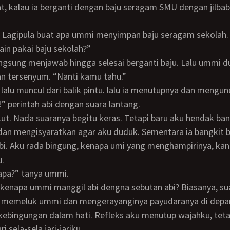
t, kalau ia berganti dengan baju seragam SMU dengan jilbab
g. Lagipula buat apa ummi menyimpan baju seragam sekolah.
ain pakai baju sekolah?”
n tersenyum. “Nanti kamu tahu.”
bi lalu muncul dari balik pintu. lalu ia menutupnya dan mengun
ri!” perintah abi dengan suara lantang.
n mengisyaratkan agar aku duduk. Sementara ia bangkit be
i. Aku rada bingung, kenapa umi yang menghampirinya, kan
u.
a apa?” tanya ummi.
g kenapa ummi manggil abi dengna sebutan abi? Biasanya, su
 kebingungan dalam hati. Refleks aku menutup wajahku, teta
i sela-sela jari-jariku.