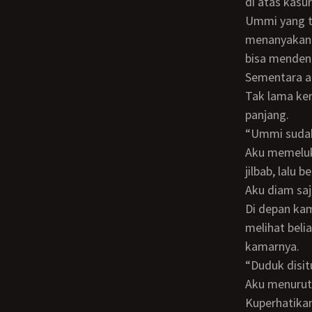
di atas kasu
Ummi yang tidak berhasil mengorek keterangan dariku keluar kamar dan
menanyakanny
bisa mendeng
Sementara a
Tak lama kemudian ummi kembali masuk, menghampiriku dan menhela nafas
panjang.
“Ummi sud
Aku memeluk ummi. Aku takut ia marah. Umi hanya membelai kepalaku yang terutup
jilbab, lalu
Aku diam sa
Di depan kamar, mataku dan mata abi bertemu. Aku langsung tertunduk tak berani
melihat bel
kamarnya.
“Duduk dis
Aku menurut
Kuperhatikan ummi mulai mengganti gamisnya dengan baju lain. Lama-lama aku