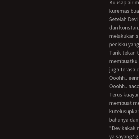
Kuusap air matanya yang menetes menahan sakit, kuciumi wajah dan bibirnya juga
kuremas buah
Setelah Devi sudah cukup tenang, mulai kugenjot keluar masuk penisku secara pelan
dan konstan
melakukan se
penisku yang
Tarik tekan tarik tekan semakin lama semakin cepat, oohh.. baru setengah saja sudah
membuatku k
juga terasa d
ooohh.. ee
ooohh.. aac
Terus kuayunkan pinggulku naik turun mengeluar masukkan setengah penisku
membuat mem
kutelusupka
bahunya dan
“Dev kakak mau tekan lagi penis kakak agar bisa sampai mentok, kalo sakit tahan aja
ya sayang? g