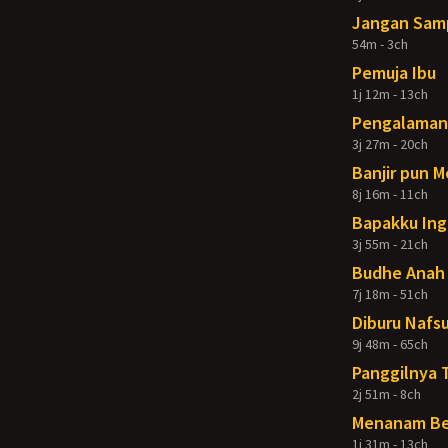
Jangan Samp
54m - 3ch
Pemuja Ibu
1j 12m - 13ch
Pengalaman 
3j 27m - 20ch
Banjir pun 
8j 16m - 11ch
Bapakku Ing
3j 55m - 21ch
Budhe Anah 
7j 18m - 51ch
Diburu Nafsu
9j 48m - 65ch
Panggilnya 
2j 51m - 8ch
Menanam Ben
1j 31m - 13ch