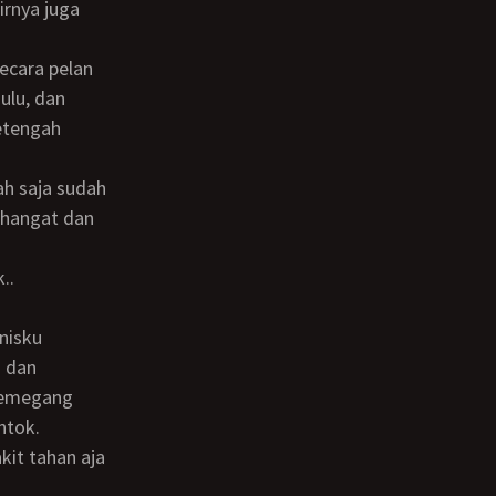
ulu, dan
etengah
 hangat dan
..
u dan
memegang
ntok.