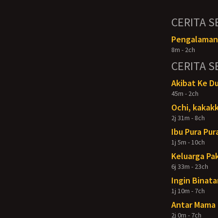
CERITA S
Pengalaman 
8m - 2ch
CERITA S
Akibat Ke D
45m - 2ch
Ochi, kakakk
2j 31m - 8ch
Ibu Pura Pur
1j 5m - 10ch
Keluarga Pak
6j 33m - 23ch
Ingin Binata
1j 10m - 7ch
Antar Mama 
2j 0m - 7ch