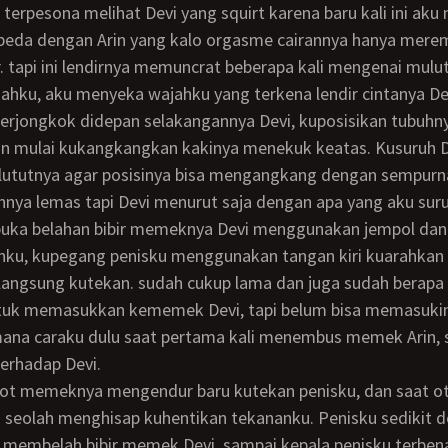
beda dengan Arin yang kalo orgasme cairannya hanya mere
r. tapi ini lendirnya memuncrat beberapa kali mengenai mulu
ahku, aku menyeka wajahku yang terkena lendir cintanya De
n mulai kukangkangkan kakinya menekuk keatas. Kusuruh D
ututnya agar posisinya bisa mengangkang dengan sempurn
uhnya lemas tapi Devi menurut saja dengan apa yang aku suru
nku, kupegang penisku menggunakan tangan kiri kuarahkan
langsung kutekan. sudah cukup lama dan juga sudah berapa 
uk memasukkan kememek Devi, tapi belum bisa memasukin
mana caraku dulu saat pertama kali menembus memek Arin, 
erhadap Devi.
seolah menghisap kuhentikan tekananku. Penisku sedikit d
 membelah bibir memek Devi, sampai kepala penisku terbe