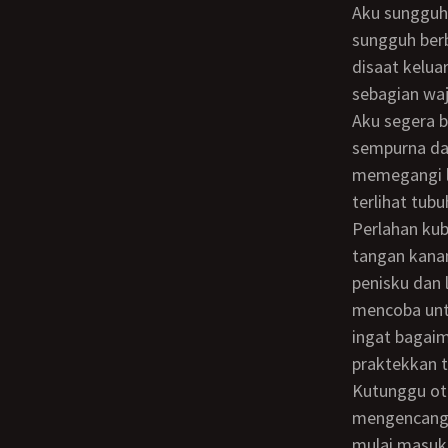
Aku sungguh terpesona melihat Devi yang squirt karena baru kali ini aku melihatnya,
sungguh ber
disaat kelua
sebagian waj
Aku segera berjongkok didepan selakangannya Devi, kuposisikan tubuhnya rebah
sempurna da
memegangi l
terlihat tub
Perlahan kubuka belahan bibir memeknya Devi menggunakan jempol dan jari telunjuk
tangan kana
penisku dan 
mencoba unt
ingat bagai
praktekkan t
Kutunggu otot memeknya mengendur baru kutekan penisku, dan saat ototnya
mengencang 
mulai masuk