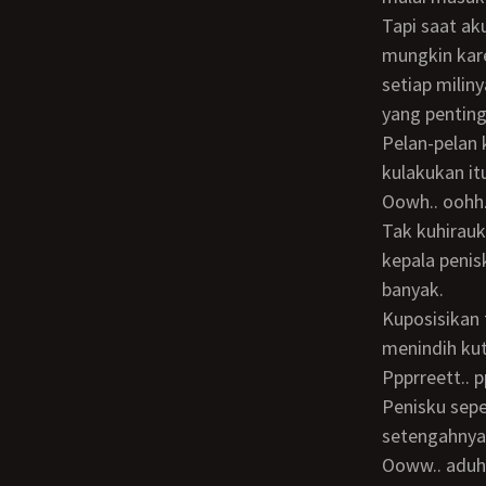
Tapi saat ak
mungkin kar
setiap milin
yang penting
Pelan-pelan kugerakkan pinggulku naik turun mengeluar masukkan kepala penisku,
kulakukan it
oowh.. oohh
tak kuhiraukan rintihannya Devi dan terus kuayunkan pinggulku, setelah kurasa
kepala penis
banyak.
Kuposisikan tubuhku untuk menindih tubuhnya, bersamaan dengan rebahnya tubuhku
menindih kut
ppprreett..
Penisku seperti merobek sesuatu yang lembut, membuat penisku sampai
setengahnya
ooww.. aduhh