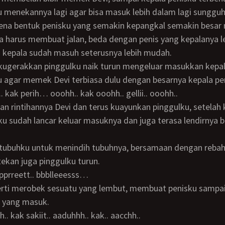
u menekannya lagi agar bisa masuk lebih dalam lagi sungguh 
ena bentuk penisku yang semakin kepangkal semakin besa
ya harus membuat jalan, beda dengan penis yang kepalanya l
 kepala sudah masuh seterusnya lebih mudah.
u agar memek Devi terbiasa dulu dengan besarnya kepala pe
.. kak perih… ooohh.. kak ooohh.. gellii.. ooohh..
ku sudah lancar keluar masuknya dan juga terasa lendirnya
ekan juga pinggulku turun.
 ppprreett.. bbblleeesss…
 yang masuk.
.. kak sakiit.. aaduhhh.. kak.. aacchh..