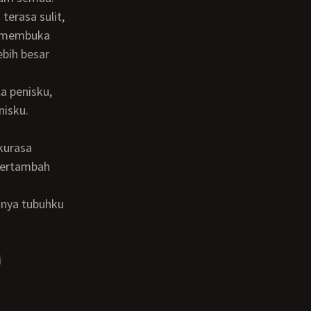
terasa sulit,
r membuka
ebih besar
nisku.
 bertambah