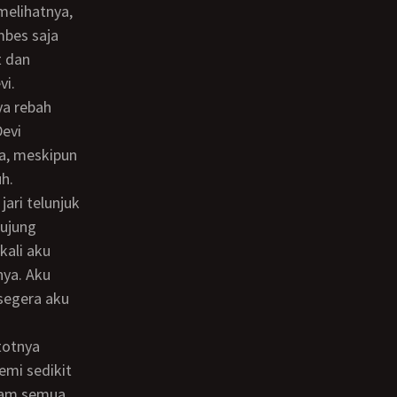
mbes saja
t dan
vi.
evi
a, meskipun
h.
 ujung
kali aku
ya. Aku
segera aku
emi sedikit
nam semua.