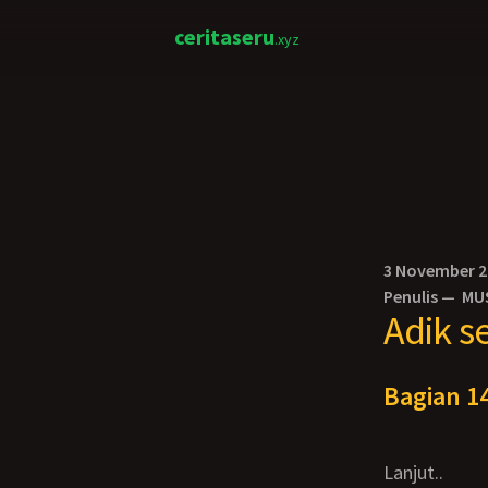
ceritaseru
.xyz
3 November 
Penulis —
MU
Adik s
Bagian 14
Lanjut..