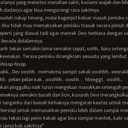
 dadanya agar bisa mengurangi rasa sakitnya.
. Aku tidak mau memaksakan penisku masuk secara penuh d
perti yang diawal tadi agar memek Devi terbiasa dengan s
 berada didalamnya.
eenakan. Terasa penisku dicengkram sesuatu yang lembut
ihisap-hisap.
nnakk.. Dev ooohh.. memekmu sempit sekali ooohhh.. eennakk
chh.. pelan-pelan kak.. ooohhh.. ooohh… hheeggt.. ooohh..
eknya semakin basah dan licin, kusuruh Devi merangkulk
n tanganku dari bawah ketiaknya mengarah keatas untuk 
 bersiap untuk memasukkan penisku lebih dalam sampai me
k lama kok sakitnya”