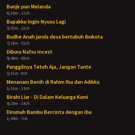
Banjir pun Melanda
8j 16m - 11ch
Bapakku Ingin Nyusu Lagi
3j 55m - 21ch
Budhe Anah janda desa bertubuh ibukota
7j 18m - 51ch
Diburu Nafsu Incest
9j 48m - 65ch
Panggilnya Teteh Aja, Jangan Tante
2j 51m - 8ch
Menanam Benih di Rahim Ibu dan Adikku
1j 31m - 13ch
Birahi Liar - Di Dalam Keluarga Kami
4j 29m - 33ch
Dirumah Bambu Bercinta dengan Ibu
1j 49m - 7ch