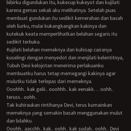
bibirku digundukan itu, kukecup kukeyot dan kujilati
karena gemas sekali aku melihatnya. Setelah puas
membuat gundukan itu sedikit kemerahan dan basah
oleh liurku, mulai kukangkangkan kakinya dan
kutekuk keata memperlihatkan belahan segaris itu
sedikit terbuka.
Kujilati belahan memeknya dan kuhisap cairanya
kuselingi dengan menyedot dan menjilati kelentitnya,
Tubuh Devi kelojotan menerima perlakuanku
membuatku harus tetap memegangi kakinya agar
mulutku tidak terlepas dari memeknya.
ooohhh.. kak gelii.. ooohhh.. kak eenakk… oohh..
teruss.. oohh..
Tak kuhiraukan rintihanya Devi, terus kumainkan
memeknya yang semakin basah menggunakan mulut
dan lidahku.
ooohh.. aacchh.. kak.. oohh.. kak sudah.. oohh.. Devi