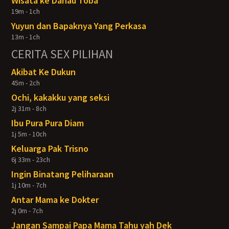
Wisata ke Danau Toba
19m - 1ch
Yuyun dan Bapaknya Yang Perkasa
13m - 1ch
CERITA SEX PILIHAN
Akibat Ke Dukun
45m - 2ch
Ochi, kakakku yang seksi
2j 31m - 8ch
Ibu Pura Pura Diam
1j 5m - 10ch
Keluarga Pak Trisno
6j 33m - 23ch
Ingin Binatang Peliharaan
1j 10m - 7ch
Antar Mama ke Dokter
2j 0m - 7ch
Jangan Sampai Papa Mama Tahu yah Dek