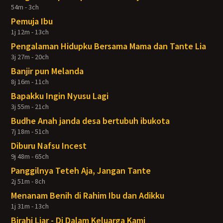
54m - 3ch
Pemuja Ibu
1j 12m - 13ch
Pengalaman Hidupku Bersama Mama dan Tante Lia
3j 27m - 20ch
Banjir pun Melanda
8j 16m - 11ch
Bapakku Ingin Nyusu Lagi
3j 55m - 21ch
Budhe Anah janda desa bertubuh ibukota
7j 18m - 51ch
Diburu Nafsu Incest
9j 48m - 65ch
Panggilnya Teteh Aja, Jangan Tante
2j 51m - 8ch
Menanam Benih di Rahim Ibu dan Adikku
1j 31m - 13ch
Birahi Liar - Di Dalam Keluarga Kami