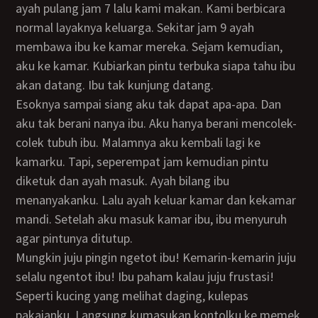
ayah pulang jam 7 lalu kami makan. Kami berbicara
normal layaknya keluarga. Sekitar jam 9 ayah
membawa ibu ke kamar mereka. Sejam kemudian,
aku ke kamar. Kubiarkan pintu terbuka siapa tahu ibu
akan datang. Ibu tak kunjung datang.
Esoknya sampai siang aku tak dapat apa-apa. Dan
aku tak berani nanya ibu. Aku hanya berani mencolek-
colek tubuh ibu. Malamnya aku kembali lagi ke
kamarku. Tapi, seperempat jam kemudian pintu
diketuk dan ayah masuk. Ayah bilang ibu
menanyakanku. Lalu ayah keluar kamar dan kekamar
mandi. Setelah aku masuk kamar ibu, ibu menyuruh
agar pintunya ditutup.
Mungkin juju pingin ngetot ibu! Kemarin-kemarin juju
selalu ngentot ibu! Ibu paham kalau juju frustasi!
Seperti kucing yang melihat daging, kulepas
pakaianku. Langsung kumasukan kontolku ke memek