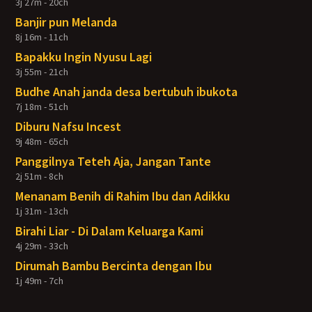
3j 27m - 20ch
Banjir pun Melanda
8j 16m - 11ch
Bapakku Ingin Nyusu Lagi
3j 55m - 21ch
Budhe Anah janda desa bertubuh ibukota
7j 18m - 51ch
Diburu Nafsu Incest
9j 48m - 65ch
Panggilnya Teteh Aja, Jangan Tante
2j 51m - 8ch
Menanam Benih di Rahim Ibu dan Adikku
1j 31m - 13ch
Birahi Liar - Di Dalam Keluarga Kami
4j 29m - 33ch
Dirumah Bambu Bercinta dengan Ibu
1j 49m - 7ch