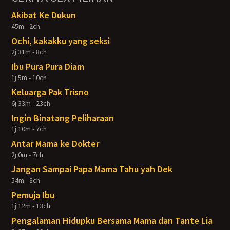
Akibat Ke Dukun
45m - 2ch
Ochi, kakakku yang seksi
2j 31m - 8ch
Ibu Pura Pura Diam
1j 5m - 10ch
Keluarga Pak Trisno
6j 33m - 23ch
Ingin Binatang Peliharaan
1j 10m - 7ch
Antar Mama ke Dokter
2j 0m - 7ch
Jangan Sampai Papa Mama Tahu yah Dek
54m - 3ch
Pemuja Ibu
1j 12m - 13ch
Pengalaman Hidupku Bersama Mama dan Tante Lia