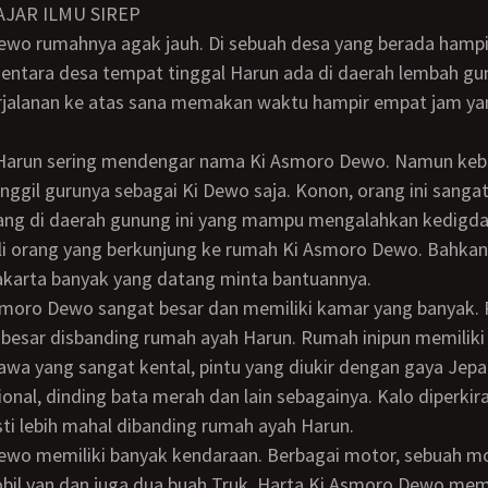
AJAR ILMU SIREP
entara desa tempat tinggal Harun ada di daerah lembah g
erjalanan ke atas sana memakan waktu hampir empat jam ya
gil gurunya sebagai Ki Dewo saja. Konon, orang ini sangat
rang di daerah gunung ini yang mampu mengalahkan kedigd
li orang yang berkunjung ke rumah Ki Asmoro Dewo. Bahkan
akarta banyak yang datang minta bantuannya.
 besar disbanding rumah ayah Harun. Rumah inipun memiliki
Jawa yang sangat kental, pintu yang diukir dengan gaya Jep
ional, dinding bata merah dan lain sebagainya. Kalo diperki
sti lebih mahal dibanding rumah ayah Harun.
obil van dan juga dua buah Truk. Harta Ki Asmoro Dewo me