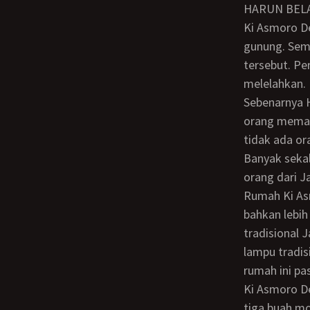
HARUN BEL
Ki Asmoro Dewo rumahnya agak jauh. Di sebuah desa yang berada hampir di puncak
gunung. Sem
tersebut. P
melelahkan.
Sebenarnya Harun sering mendengar nama Ki Asmoro Dewo. Namun kebanyakan
orang memang
tidak ada o
Banyak seka
orang dari J
Rumah Ki Asmoro Dewo sangat besar dan memiliki kamar yang banyak. Rumah ini
bahkan lebih
tradisional 
lampu tradis
rumah ini pa
Ki Asmoro Dewo memiliki banyak kendaraan. Berbagai motor, sebuah mobil sedan,
tiga buah m