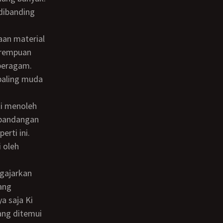
dibanding
perempuan
 beragam.
paling muda
n pandangan
rti ini.
 oleh
yang
ya saja Ki
ang ditemui