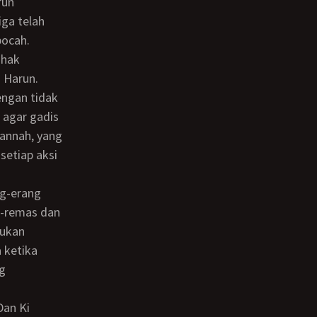
iga telah
bocah.
ihak
 Harun.
 agar gadis
annah, yang
setiap aksi
s-remas dan
kukan
 ketika
g