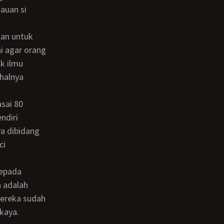
auan si
ai agar orang
k ilmu
 halnya
ndiri
a dibidang
ci
 adalah
mereka sudah
 kaya.