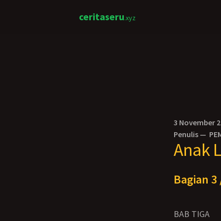
ceritaseru
.xyz
3 November 
Penulis —
PE
Anak 
Bagian 3 
BAB TIGA