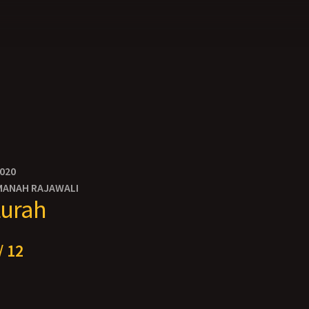
2020
MANAH RAJAWALI
Lurah
/ 12