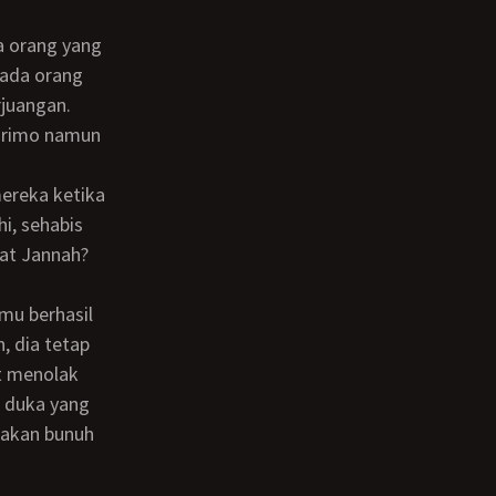
 ada orang
juangan.
 nrimo namun
hi, sehabis
gat Jannah?
, dia tetap
t menolak
n duka yang
 akan bunuh