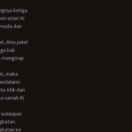
ri-isteri Ki
g muda dan
ga kali
an menginap
mendalami
tu Atik dan
ke rumah Ki
ngkatan.
ngkatan ke