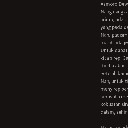
Asmoro Dewo
Nang (singkatan Lanang). Manusia itu berbeda-beda tabiat dasarnya. Ada orang yang
nrimo, ada 
yang pada da
Nah, gadismu
masih ada ji
Untuk dapat membedakan tiga sifat ini, maka kita dapat melihat gaya mereka ketika
kita sirep. G
itu dia akan
Setelah kamu
Nah, untuk tipe ketiga. Ini yang agak-agak sulit dan bahaya. Walaupun kamu berhasil
menyirep per
berusaha me
kekuatan sir
dalam, sehin
diri
Harun mend