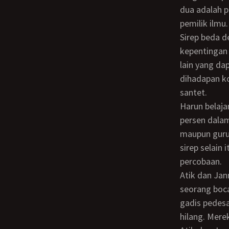
dua adalah p
pemilik ilmu.
Sirep beda dengan ilmu pelet, karena ilmu sirep adalah ilmu yang digunakan untuk
kepentingan 
lain yang da
dihadapan ko
santet.
Harun belajar dengan giat sekali selama setahun. Ilmu sirep hampir ia kuasai 80
persen dalam
maupun guru
sirep selain
percobaan.
Atik dan Jannah sebenarnya menyesal telah memberikan keperawanan kepada
seorang boc
gadis pedes
hilang. Mere