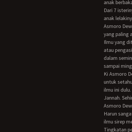
anak berbaka
Dari 7 isterinya ia mempunyai 14 anak perempuan dan 3 anak lelaki. Sayangnya ketiga
anak lelakiny
Asmoro Dewo 
yang paling 
Ilmu yang diturunkan Ki Asmoro Dewo, selain ilmu sirep adalah ilmu santet, ilmu pelet
atau pengasi
dalam seming
sampai ming
Ki Asmoro Dewo berpesan, karena ilmu sirep sangatlah kompleks dan sulit, maka
untuk setahu
ilmu ini dul
Jannah. Sehi
Asmoro Dewo
Harun sangat menyukai semua pelajaran-pelajaran dari Ki Asmoro Dewo, walaupun
ilmu sirep me
Tingkatan pe