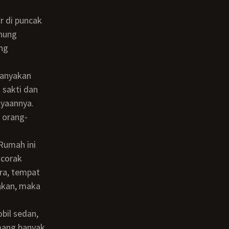
unung
ng
 sakti dan
ayaannya.
 orang-
 corak
ara, tempat
rakan, maka
mang banyak.