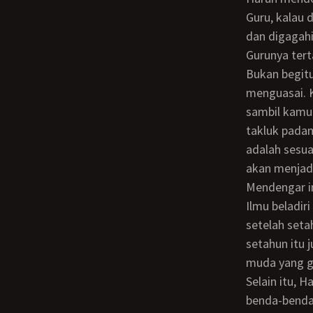
Guru, kalau demikian, berarti gadis yang memiliki watak yang kuat tidak boleh disirep
dan digagahi
Gurunya ter
Bukan begitu. Bisa saja jadi milik kamu, tetapi tidak bisa dengan langsung sirep untuk
menguasai. K
sambil kamu
takluk pada
adalah sesua
akan menjadi
Mendengar ini Harun menjadi lebih bersemangat belajar ilmu sirep dan ilmu lainnya.
Ilmu beladir
setelah seta
setahun itu 
muda yang ga
Selain itu, Harun berusaha untuk mengambil hati Atik perlahan. Ia sering membeli
benda-benda