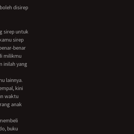
 kamu sirep
benar-benar
i milikmu
 inilah yang
empal, kini
un waktu
orang anak
do, buku