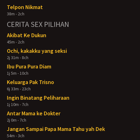
Telpon Nikmat
38m - 2ch
CERITA SEX PILIHAN
Akibat Ke Dukun
45m - 2ch
Ochi, kakakku yang seksi
2j 31m - 8ch
Ibu Pura Pura Diam
1j 5m - 10ch
Keluarga Pak Trisno
6j 33m - 23ch
Ingin Binatang Peliharaan
1j 10m - 7ch
Antar Mama ke Dokter
2j 0m - 7ch
Jangan Sampai Papa Mama Tahu yah Dek
54m - 3ch