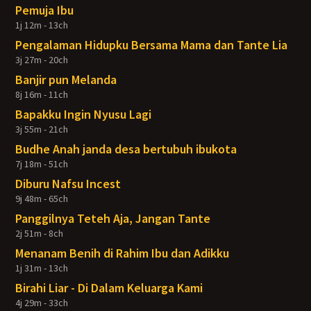
Pemuja Ibu
1j 12m - 13ch
Pengalaman Hidupku Bersama Mama dan Tante Lia
3j 27m - 20ch
Banjir pun Melanda
8j 16m - 11ch
Bapakku Ingin Nyusu Lagi
3j 55m - 21ch
Budhe Anah janda desa bertubuh ibukota
7j 18m - 51ch
Diburu Nafsu Incest
9j 48m - 65ch
Panggilnya Teteh Aja, Jangan Tante
2j 51m - 8ch
Menanam Benih di Rahim Ibu dan Adikku
1j 31m - 13ch
Birahi Liar - Di Dalam Keluarga Kami
4j 29m - 33ch