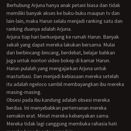
Berhubung Arjuna hanya anak petani biasa dan tidak
memiliki banyak akses ke buku-buku maupun tv dan
lain-lain, maka Harun selalu menjadi ranking satu dan
ranking duanya adalah Arjuna.
Arjuna tiap hari berkunjung ke rumah Harun. Banyak
sekali yang dapat mereka lakukan bersama. Mulai
dari berbincang-bincang, berdebat, belajar bahkan
juga untuk nonton video bokep di kamar Harun.
Harun pulalah yang mengajarkan Arjuna untuk
masturbasi. Dan menjadi kebiasaan mereka setelah
itu adalah ngeloco sambil membayangkan ibu mereka
masing-masing.
Obsesi pada ibu kandung adalah obsesi mereka
berdua. Ini menyebabkan pertemanan mereka
semakin erat. Minat mereka kebanyakan sama.
Mereka tidak lagi canggung membuka rahasia hati