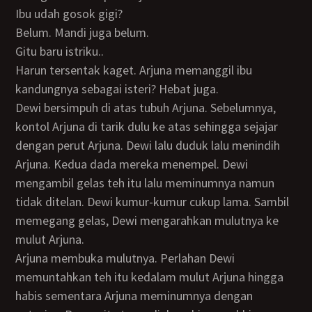
ibu udah gosok gigi?
Belum. Mandi juga belum.
gitu baru istriku..
Harun tersentak kaget. Arjuna memanggil ibu
kandungnya sebagai isteri? Hebat juga.
Dewi bersimpuh di atas tubuh Arjuna. Sebelumnya,
kontol Arjuna di tarik dulu ke atas sehingga sejajar
dengan perut Arjuna. Dewi lalu duduk lalu menindih
Arjuna. Kedua dada mereka menempel. Dewi
mengambil gelas teh itu lalu meminumnya namun
tidak ditelan. Dewi kumur-kumur cukup lama. Sambil
memegang gelas, Dewi mengarahkan mulutnya ke
mulut Arjuna.
Arjuna membuka mulutnya. Perlahan Dewi
memuntahkan teh itu kedalam mulut Arjuna hingga
habis sementara Arjuna meminumnya dengan