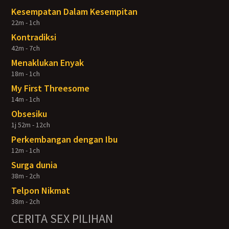
Kesempatan Dalam Kesempitan
22m - 1ch
Kontradiksi
42m - 7ch
Menaklukan Enyak
18m - 1ch
My First Threesome
14m - 1ch
Obsesiku
1j 52m - 12ch
Perkembangan dengan Ibu
12m - 1ch
Surga dunia
38m - 2ch
Telpon Nikmat
38m - 2ch
CERITA SEX PILIHAN