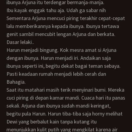
ibunya Arjuna itu terdengar bermanja-manja.
Ibu kayak enggak tahu aja. Udah ga sabar nih
Sementara Arjuna mencuci piring terakhir cepat-cepat
lalu memberikannya kepada ibunya. Ibunya tertawa
genit sambil mencubit lengan Arjuna dan berkata.
Dasar lelaki..
Harun menjadi bingung. Kok mesra amat si Arjuna
dengan ibunya. Harun menjadi iri. Andaikan saja
ibunya seperti ini, begitu dekat bagai teman sebaya.
Pasti keadaan rumah menjadi lebih cerah dan
Bahagia.
Saat itu matahari masih terik menyinari bumi. Mereka
cuci piring di depan kamar mandi. Cuaca hari itu panas
sekali. Arjuna dan ibunya sudah mandi keringat,
begitu pula Harun. Harun tiba-tiba saja horny melihat
Dewi yang berbalut kain tanpa kutang itu
menunjukkan kulit putih yang mengkilat karena air