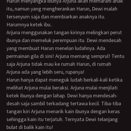
Harun menyangka ibunya Arjuna akan memarahi anak
itu, namun yang mengherankan Harun, Dewi malah
tersenyum saja dan membiarkan anaknya itu.
Harumnya ketek ibu..
Arjuna menggunakan tangan kirinya melingkari perut
ibunya dan memeluk perempuan itu. Dewi mendesah
yang membuat Harun menelan ludahnya. Ada
permainan gila di sini! Arjuna memang semprul! Tentu
saja Arjuna tidak mau ke rumah Harun, di rumah
Arjuna ada yang lebih seru, rupanya!
Harun hanya dapat meneguk ludah berkali-kali ketika
melihat Arjuna mulai beraksi. Arjuna mulai menjilati
ketek ibunya dengan lahap. Dewi hanya mendesah-
desah saja sambil terkadang tertawa kecil. Tiba-tiba
tangan kiri Arjuna menarik kain ibunya dengan keras
sehingga kain itu terjatuh. Ternyata Dewi telanjang
bulat di balik kain itu!