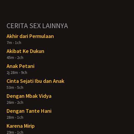
CERITA SEX LAINNYA
Akhir dari Permulaan
7m - 1ch
Akibat Ke Dukun
45m - 2ch
Anak Petani
2j 28m - 9ch
Cinta Sejati Ibu dan Anak
53m - 5ch
Dengan Mbak Vidya
26m - 2ch
Dengan Tante Hani
28m - 1ch
Karena Mirip
29m - 1ch