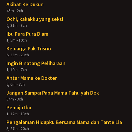
Akibat Ke Dukun
45m - 2ch
Ochi, kakakku yang seksi
2j 31m - 8ch
Ibu Pura Pura Diam
1j 5m - 10ch
Keluarga Pak Trisno
6j 33m - 23ch
Ingin Binatang Peliharaan
1j 10m - 7ch
Antar Mama ke Dokter
2j 0m - 7ch
Jangan Sampai Papa Mama Tahu yah Dek
54m - 3ch
Pemuja Ibu
1j 12m - 13ch
Pengalaman Hidupku Bersama Mama dan Tante Lia
3j 27m - 20ch