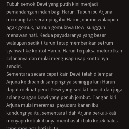
Tubuh semok Dewi yang putih kini menjadi
pemandangan indah bagi Harun. Tubuh ibu Arjuna
memang tak seramping ibu Harun, namun walaupun
agak gemuk, namun gemuknya Dewi sungguh
menawan hati. Kedua payudaranya yang besar
walaupun sedikit turun tetap memberikan setrum
syahwat ke kontol Harun. Harun terpaksa melorotkan
celananya dan mulai mengusap-usap kontolnya
sendiri.
Sementara secara cepat kain Dewi telah dilempar
Arjuna ke dipan di sampingnya sehingga kini Harun
dapat melihat perut Dewi yang sedikit buncit dan juga
selangkangan Dewi yang penuh jembut. Tangan kiri
Arjuna mulai meremasi payudara kanan ibu
kandungnya itu, sementara lidah Arjuna berkali-kali
menyapu ketiak ibunya membasahi bulu ketek halus
yang menjaga ketiak itu.