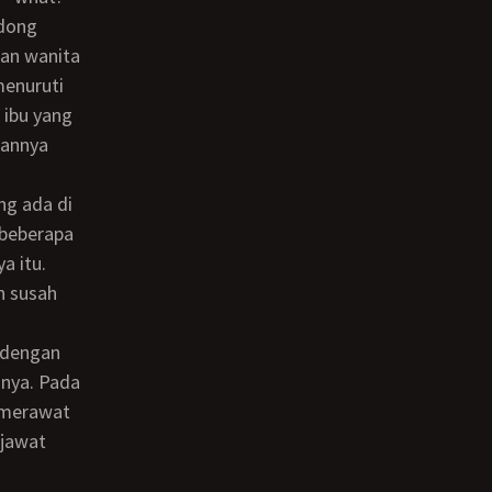
 dong
kan wanita
enuruti
 ibu yang
nannya
 beberapa
a itu.
n susah
nya. Pada
n merawat
ejawat