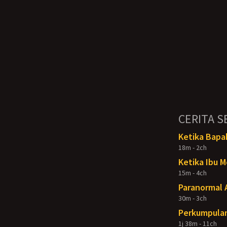
CERITA S
Ketika Bapak
18m - 2ch
Ketika Ibu M
15m - 4ch
Paranormal A
30m - 3ch
Perkumpulan
1j 38m - 11ch