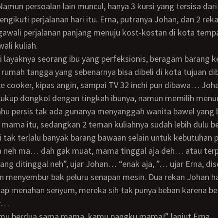
 Namun persoalan lain muncul, hanya 3 kursi yang tersisa dari
ngikuti perjalanan hari itu. Erna, putranya Johan, dan 2 rek
gawali perjalanan panjang menuju kost-kostan di kota tem
li kuliah.
rumah tangga yang sebenarnya bisa dibeli di kota tujuan di
ice cooker, kipas angin, sampai TV 32 inchi pun dibawa… Joh
cukup dongkol dengan tingkah ibunya, namun memilih menur
ahu persis tak ada gunanya menyanggah wanita bawel yang 
 mama itu, sedangkan 2 teman kuliahnya sudah lebih dulu b
di tak terlalu banyak barang bawaan selain untuk kebutuhan 
ang ditinggal neh”, ujar Johan… “enak aja, ”… ujar Erna, dis
in menyembur bak peluru senapan mesin. Dua rekan Johan h
tap menahan senyum, mereka sih tak punya beban karena be
ir…