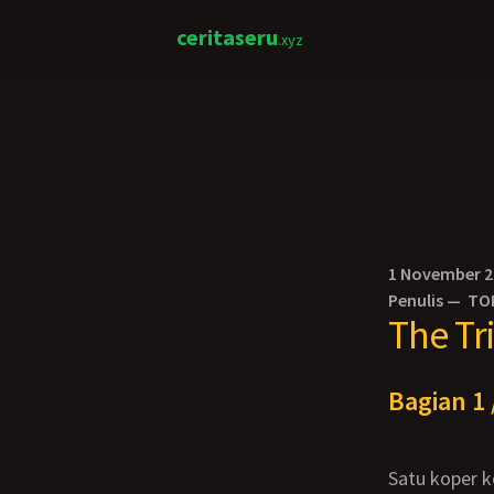
ceritaseru
.xyz
1 November 
Penulis —
TO
The Tr
Bagian 1 
Satu koper kecil muatan terakhir akhirnya dengan susah payah masuk juga ke mobil