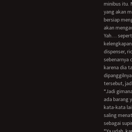
minibus itu.
yang akan me
bersiap men
akan mengawa
Yah… seperti layaknya seorang ibu yang perfeksionis, beragam barang kebutuhan
kelengkapan 
dispenser, r
sebenarnya 
karena dia t
dipanggilnya
tersebut, ja
“Jadi gimana neh ma… dah gak muat, mama tinggal aja deh… atau terpaksa harus
ada barang y
kata-kata la
saling mena
sebagai sup
“Ya udah, kamu berdua sama mama, kamu pangku mama!” lanjut Erna… “what?