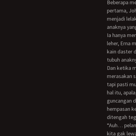
Beberapa menit perjalanan ini berlalu, Erna mulai menyadari beberapa kesalahan…
pertama, Joh
menjadi lel
anaknya yang
Ia hanya memakai daster rumahan yang relatif tipis dan selembar jilbab gaul sebatas
leher, Erna 
kain daster 
tubuh anakny
Dan ketika mereka berguncang-guncang melewati jalanan berlubang, perlahan Erna
merasakan s
tapi pasti m
hal itu, apa
guncangan d
hempasan ke
ditengah te
“auh… pelan-pelan Ndi”, ujar Erna mengeluh, “iya tante… ini dah pelan kok, harusnya
kita gak lew