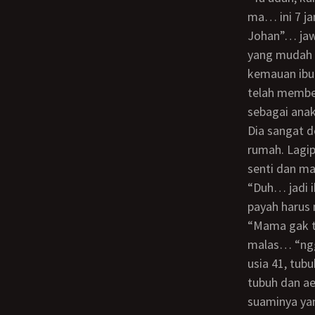
ma… ini 7 ja
Johan”… jawa
yang mudah 
kemauan ibu 
telah membe
sebagai anak
Dia sangat dekat dengan ibunya di saat ayahnya yang pengusaha itu jarang ada di
rumah. Lagip
senti dan ma
“Duh… jadi i
payah harus
“Mama gak terlalu berat kan? tanya Erna kepada Johan, yang menjawab dengan
malas… “ngg
usia 41, tub
tubuh dan a
suaminya ya