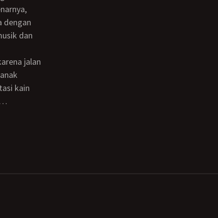
narnya,
a dengan
musik dan
 anak
asi kain
n…