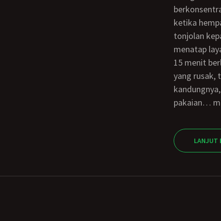
berkonsentra
ketika hemp
tonjolan ke
menatap lay
15 menit berlalu waktu berjalan sedemikian lambatnya bagi Erna, bukan karena jalan
yang rusak, 
kandungnya, 
pakaian… me
LANJUT 