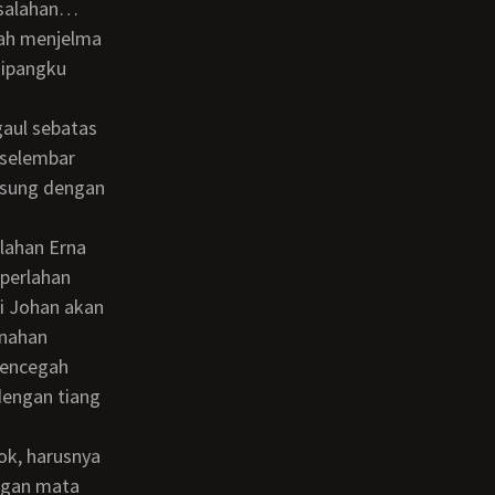
elah menjelma
dipangku
 selembar
gsung dengan
perlahan
hi Johan akan
enahan
mencegah
dengan tiang
engan mata