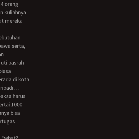
 4 orang
an kuliahnya
pat mereka
bawa serta,
an
uti pasrah
biasa
erada di kota
pribadi…
ertai 1000
anya bisa
rtugas