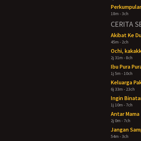
Perkumpulan
18m - 3ch
CERITA S
Akibat Ke D
45m - 2ch
Ochi, kakakk
2j 31m - 8ch
Ibu Pura Pur
1j 5m - 10ch
Keluarga Pak
6j 33m - 23ch
Ingin Binata
1j 10m - 7ch
Antar Mama 
2j 0m - 7ch
Jangan Samp
54m - 3ch