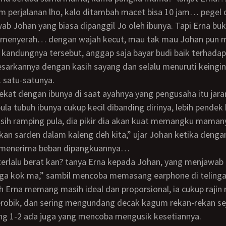
m perjalanan lho, kalo ditambah macet bisa 10 jam… pegel
b Johan yang biasa dipanggil Jo oleh ibunya. Tapi Erna bu
menyerah… dengan wajah kecut, mau tak mau Johan pun m
kandungnya tersebut, anggap saja bayar budi baik terhadap
sarkannya dengan kasih sayang dan selalu menuruti keingi
 satu-satunya.
ula tubuh ibunya cukup kecil dibanding dirinya, lebih pendek
sih ramping pula, dia pikir dia akan kuat memangku mamany
kan sarden dalam kaleng deh kita,” ujar Johan ketika denga
 menerima beban dipangkuannya…
a kok ma,” sambil mencoba memasang earphone di telinga
uh Erna memang masih ideal dan proporsional, ia cukup raji
erobik, dan sering mengundang decak kagum rekan-rekan s
ng 1-2 ada juga yang mencoba mengusik kesetiannya.