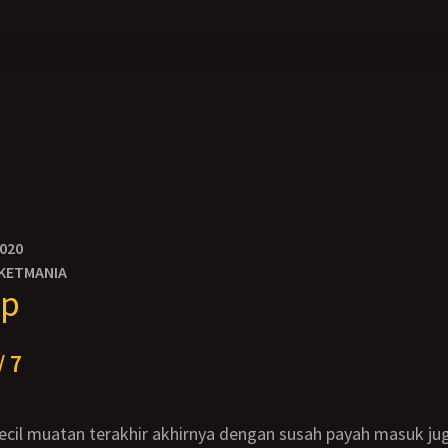
2020
KETMANIA
ip
/ 7