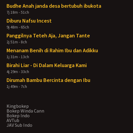
Budhe Anah janda desa bertubuh ibukota
7j 18m - 51ch
Diburu Nafsu Incest
9j 48m - 65ch
Panggilnya Teteh Aja, Jangan Tante
2j 51m - 8ch
Menanam Benih di Rahim Ibu dan Adikku
1j 31m - 13ch
Birahi Liar - Di Dalam Keluarga Kami
4j 29m - 33ch
Dirumah Bambu Bercinta dengan Ibu
1j 49m - 7ch
Kingbokep
Bokep Winda Cann
Bokep Indo
AVTub
JAV Sub Indo