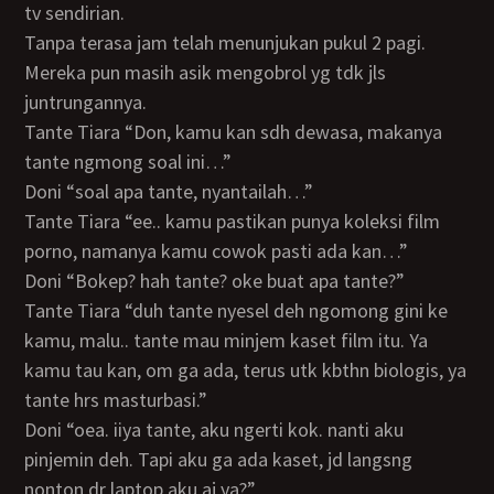
tv sendirian.
Tanpa terasa jam telah menunjukan pukul 2 pagi.
Mereka pun masih asik mengobrol yg tdk jls
juntrungannya.
Tante Tiara “Don, kamu kan sdh dewasa, makanya
tante ngmong soal ini…”
Doni “soal apa tante, nyantailah…”
Tante Tiara “ee.. kamu pastikan punya koleksi film
porno, namanya kamu cowok pasti ada kan…”
Doni “Bokep? hah tante? oke buat apa tante?”
Tante Tiara “duh tante nyesel deh ngomong gini ke
kamu, malu.. tante mau minjem kaset film itu. Ya
kamu tau kan, om ga ada, terus utk kbthn biologis, ya
tante hrs masturbasi.”
Doni “oea. iiya tante, aku ngerti kok. nanti aku
pinjemin deh. Tapi aku ga ada kaset, jd langsng
nonton dr laptop aku aj ya?”