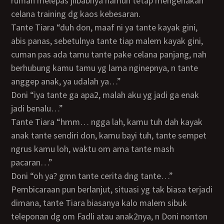
rumah melepas jilbabnya namun tetap mengenakan
celana training dg kaos kebesaran.
Tante Tiara “duh don, maaf ni ya tante kayak gini,
abis panas, sebetulnya tante tiap malem kayak gini,
cuman pas ada tamu tante pake celana panjang, nah
berhubung kamu tamu yg lama nginepnya, n tante
anggep anak, ya udalah ya…”
Doni “iya tante ga apa2, malah aku yg jadi ga enak
jadi benalu…”
Tante Tiara “hmm… ngga lah, kamu tuh dah kayak
anak tante sendiri don, kamu bayi tuh, tante sempet
ngrus kamu loh, waktu om ama tante mash
pacaran…”
Doni “oh ya? gmn tante cerita dng tante…”
Pembicaraan pun berlanjut, situasi yg tak biasa terjadi
dimana, tante Tiara biasanya kalo malem sibuk
teleponan dg om Fadli atau anak2nya, n Doni nonton