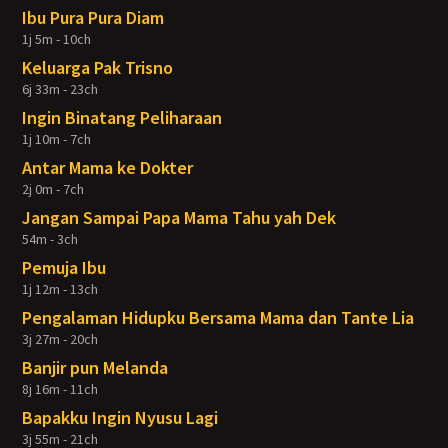
Ibu Pura Pura Diam
1j 5m - 10ch
Keluarga Pak Trisno
6j 33m - 23ch
Ingin Binatang Peliharaan
1j 10m - 7ch
Antar Mama ke Dokter
2j 0m - 7ch
Jangan Sampai Papa Mama Tahu yah Dek
54m - 3ch
Pemuja Ibu
1j 12m - 13ch
Pengalaman Hidupku Bersama Mama dan Tante Lia
3j 27m - 20ch
Banjir pun Melanda
8j 16m - 11ch
Bapakku Ingin Nyusu Lagi
3j 55m - 21ch