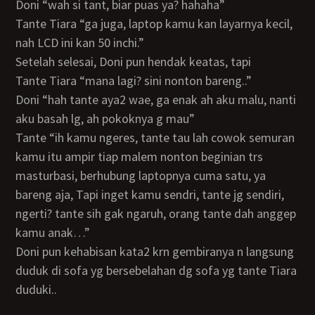
Doni “wah si tant, biar puas ya? hahaha”
Tante Tiara “ga juga, laptop kamu kan layarnya kecil,
nah LCD ini kan 50 inchi.”
Setelah selesai, Doni pun hendak keatas, tapi
Tante Tiara “mana lagi? sini nonton bareng..”
Doni “hah tante aya2 wae, ga enak ah aku malu, nanti
aku basah lg, ah pokoknya g mau”
Tante “ih kamu ngeres, tante tau lah cowok semuran
kamu itu ampir tiap malem nonton beginian trs
masturbasi, berhubung laptopnya cuma satu, ya
bareng aja, Tapi inget kamu sendri, tante jg sendiri,
ngerti? tante sih gak ngaruh, orang tante dah anggep
kamu anak…”
Doni pun kehabisan kata2 krn gembiranya n langsung
duduk di sofa yg bersebelahan dg sofa yg tante Tiara
duduki..