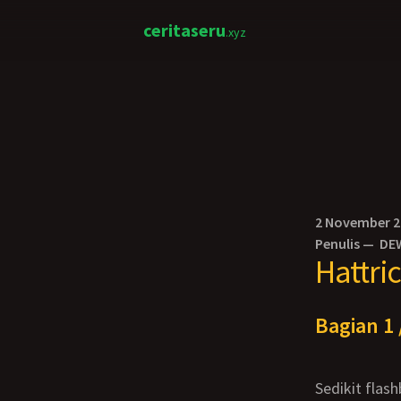
ceritaseru
.xyz
2 November 
Penulis —
DE
Hattri
Bagian 1 
Sedikit flashback, diceritakan sebelumnya Doni ditinggal Tania yang harus keluar