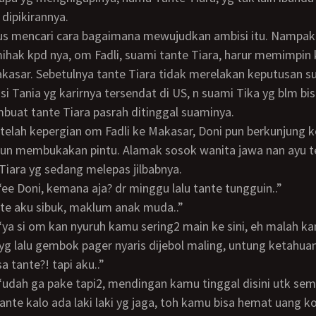
 dipikirannya.
hak kpd nya, om Fadli, suami tante Tiara, harur memimpin 
kasar. Sebetulnya tante Tiara tidak merelakan keputusan su
i Tania yg karirnya tersendat di US, n suami Tika yg blm b
mbuat tante Tiara pasrah ditinggal suaminya.
pun membukakan pintu. Alamak sosok wanita jawa nan ayu t
Tiara yg sedang melepas jilbabnya.
 “ee Doni, kemana aja? dr minggu lalu tante tungguin..”
ante aku sibuk, maklum anak muda..”
 yg lalu gembok pager nyaris dijebol maling, untung ketahu
a tante?! tapi aku..”
tante kalo ada laki laki yg jaga, toh kamu bisa hemat uang 