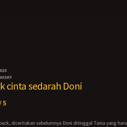
2020
WASKY
ck cinta sedarah Doni
/ 5