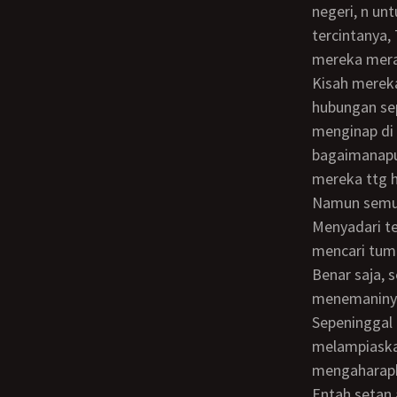
negeri, n un
tercintanya,
mereka meraj
Kisah mereka berlanjut sepulang dari liburan, sering Doni menggunakan kedok
hubungan sep
menginap di 
bagaimanapun
mereka ttg h
Namun semua harus berakhir ketika Tika hamil!!! Barang tentu itu anaknya Doni.
Menyadari t
mencari tumb
Benar saja, 
menemaninya
Sepeninggal Tika, Doni kelimpungan melampiaskan hasratnya n Doni tdk mau
melampiaskan
mengaharapka
Entah setan 