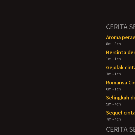
CERITA S
Aroma peraw
8m - 3ch
Bercinta de
1m - 1ch
Gejolak cint
3m - 1ch
Romansa Cin
6m - 1ch
Selingkuh d
9m - 4ch
Sequel cint
7m - 4ch
CERITA S