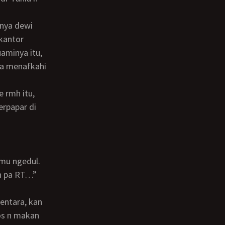
kantor
aminya itu,
isa menafkahi
erpapar di
an pa RT…”
kos n makan