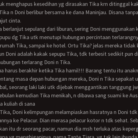
tuk menghapus kesedihan yg dirasakan Tika krn ditinggal ka
 Tika n Doni berlibur bersama ke dana Maninjau. Disana tanp
ut cinta.
upu dg Tika utk menutupi hubungan percintaan terlarangny
rumah Tika, sampai ke hotel. Ortu Tika? jelas mereka tidak 
 Doni adalah kakak sepupu Tika, tdk terbesit sedikit pun di
ubungan terlarang Doni n Tika.
entang masa depan hubungan mereka, Doni n Tika sepakat 
al, seorang laki laki utk dijebak menggantikan tanggung jw
sebulan kemudian Tika menikah, n dibawa sang suami ke Aust
 kuliah di sana
nya ke Pelacur. Dian merasa pelacur kotor n tdk sehat. Se
n itu dr seorang pacar, namun dia msh terluka atas keperg
apa yg menghigapinya, nama Tante Tiara, yg tak lain ibunda 