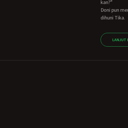
kan?”
Doni pun menyetujuinya, keesokannya pun Doni sudah menempati kamar atas yg dulu
dihuni Tika.
LANJUT 