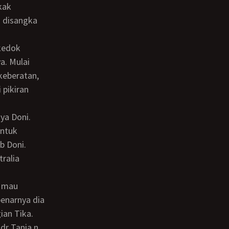
kak
a disangka
a. Mulai
keberatan,
 pikiran
untuk
b Doni.
ralia
benarnya dia
ian Tika.
dr Tania n