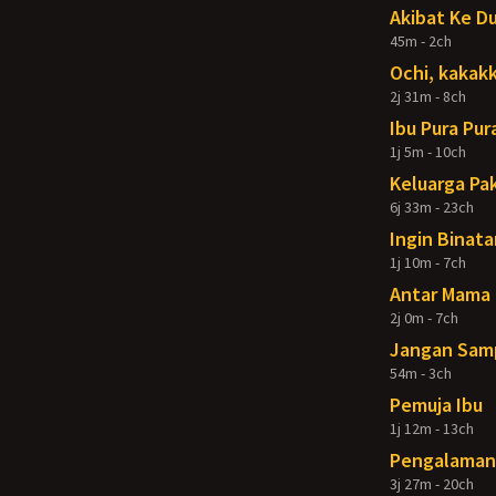
Akibat Ke D
45m - 2ch
Ochi, kakakk
2j 31m - 8ch
Ibu Pura Pur
1j 5m - 10ch
Keluarga Pak
6j 33m - 23ch
Ingin Binata
1j 10m - 7ch
Antar Mama 
2j 0m - 7ch
Jangan Samp
54m - 3ch
Pemuja Ibu
1j 12m - 13ch
Pengalaman 
3j 27m - 20ch