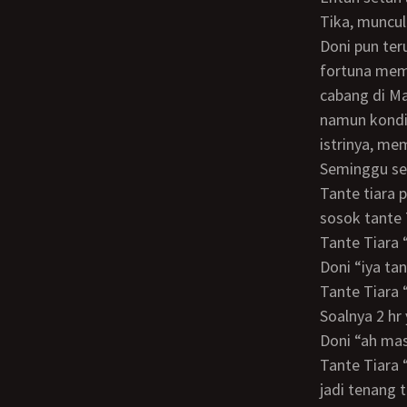
Tika, muncul
Doni pun terus mencari cara bagaimana mewujudkan ambisi itu. Nampaknya dewi
fortuna memi
cabang di Ma
namun kondis
istrinya, me
Seminggu setelah kepergian om Fadli ke Makasar, Doni pun berkunjung ke rmh itu,
Tante tiara 
sosok tante 
Tante Tiara
Doni “iya t
Tante Tiara “ya si om kan nyuruh kamu sering2 main ke sini, eh malah kamu ngedul.
Soalnya 2 hr
Doni “ah mas
Tante Tiara “udah ga pake tapi2, mendingan kamu tinggal disini utk sementara, kan
jadi tenang 