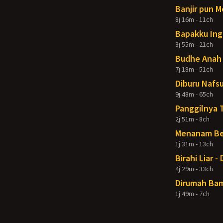
Banjir pun 
8j 16m - 11ch
Bapakku Ing
3j 55m - 21ch
Budhe Anah 
7j 18m - 51ch
Diburu Nafsu
9j 48m - 65ch
Panggilnya 
2j 51m - 8ch
Menanam Ben
1j 31m - 13ch
Birahi Liar 
4j 29m - 33ch
Dirumah Bam
1j 49m - 7ch