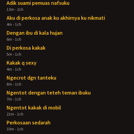
Adik suami pemuas nafsuku
13m - 2ch
Aku di perkosa anak ku akhirnya ku nikmati
4m - 1ch
Dengan ibu di kala hujan
6m - 1ch
Di perkosa kakak
5m - 1ch
Kakak q sexy
4m - 1ch
Ngecrot dgn tanteku
8m - 1ch
Ngentot dengan teteh teman ibuku
7m - 1ch
Ngentot kakak di mobil
21m - 1ch
Perkosaan sedarah
33m - 1ch