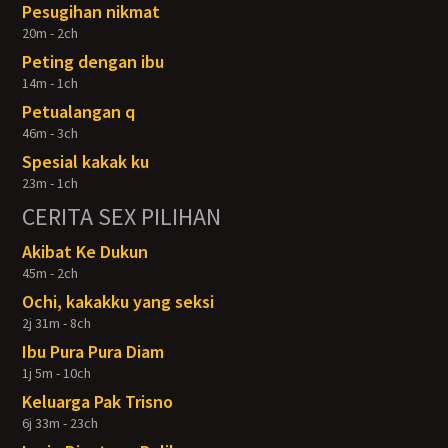
Pesugihan nikmat
20m - 2ch
Peting dengan ibu
14m - 1ch
Petualangan q
46m - 3ch
Spesial kakak ku
23m - 1ch
CERITA SEX PILIHAN
Akibat Ke Dukun
45m - 2ch
Ochi, kakakku yang seksi
2j 31m - 8ch
Ibu Pura Pura Diam
1j 5m - 10ch
Keluarga Pak Trisno
6j 33m - 23ch