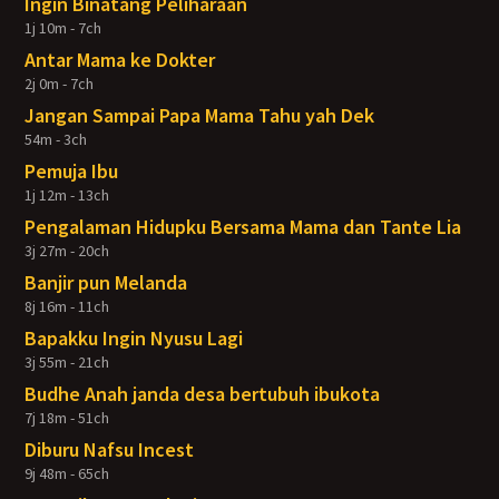
Ingin Binatang Peliharaan
1j 10m - 7ch
Antar Mama ke Dokter
2j 0m - 7ch
Jangan Sampai Papa Mama Tahu yah Dek
54m - 3ch
Pemuja Ibu
1j 12m - 13ch
Pengalaman Hidupku Bersama Mama dan Tante Lia
3j 27m - 20ch
Banjir pun Melanda
8j 16m - 11ch
Bapakku Ingin Nyusu Lagi
3j 55m - 21ch
Budhe Anah janda desa bertubuh ibukota
7j 18m - 51ch
Diburu Nafsu Incest
9j 48m - 65ch