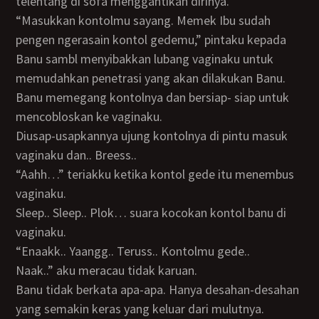
telentang di sofa menggantikan dirinya.
“Masukkan kontolmu sayang. Memek Ibu sudah
pengen ngerasain kontol gedemu,” pintaku kepada
Banu sambl menyibakkan lubang vaginaku untuk
memudahkan penetrasi yang akan dilakukan Banu.
Banu memegang kontolnya dan bersiap- siap untuk
mencobloskan ke vaginaku.
Diusap-usapkannya ujung kontolnya di pintu masuk
vaginaku dan.. Breess..
“Aahh…” teriakku ketika kontol gede itu menembus
vaginaku.
Sleep.. Sleep.. Plok… suara kocokan kontol banu di
vaginaku.
“Enaakk.. Yaangg.. Teruss.. Kontolmu gede..
Naak..” aku meracau tidak karuan.
Banu tidak berkata apa-apa. Hanya desahan-desahan
yang semakin keras yang keluar dari mulutnya.