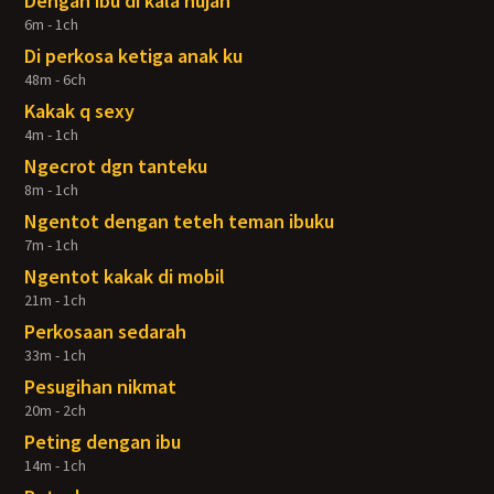
Dengan ibu di kala hujan
6m - 1ch
Di perkosa ketiga anak ku
48m - 6ch
Kakak q sexy
4m - 1ch
Ngecrot dgn tanteku
8m - 1ch
Ngentot dengan teteh teman ibuku
7m - 1ch
Ngentot kakak di mobil
21m - 1ch
Perkosaan sedarah
33m - 1ch
Pesugihan nikmat
20m - 2ch
Peting dengan ibu
14m - 1ch