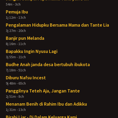
54m - 3ch
Pemuja Ibu
1j 12m - 13ch
Pengalaman Hidupku Bersama Mama dan Tante Lia
3j 27m - 20ch
Banjir pun Melanda
8j 16m - 11ch
Bapakku Ingin Nyusu Lagi
3j 55m - 21ch
Budhe Anah janda desa bertubuh ibukota
7j 18m - 51ch
Diburu Nafsu Incest
9j 48m - 65ch
Panggilnya Teteh Aja, Jangan Tante
2j 51m - 8ch
Menanam Benih di Rahim Ibu dan Adikku
1j 31m - 13ch
Birahi Liar - Di Dalam Keluarga Kami