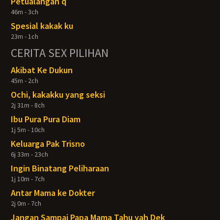
Petualangan q
46m - 3ch
Spesial kakak ku
23m - 1ch
CERITA SEX PILIHAN
Akibat Ke Dukun
45m - 2ch
Ochi, kakakku yang seksi
2j 31m - 8ch
Ibu Pura Pura Diam
1j 5m - 10ch
Keluarga Pak Trisno
6j 33m - 23ch
Ingin Binatang Peliharaan
1j 10m - 7ch
Antar Mama ke Dokter
2j 0m - 7ch
Jangan Sampai Papa Mama Tahu yah Dek