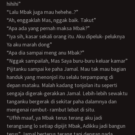
hihihi”
“Lalu Mbak juga mau hehehe..?”
“Ah, enggaklah Mas, nggak baik. Takut”
“Apa ada yang pernah maksa Mbak?”
“Iya sih, kasar sekali orang itu. Aku dipeluk- peluknya
Ya aku marah dong”
“Apa dia sampai meng anu Mbak?”
“Nggak sampailah, Mas Saya buru-buru keluar kamar”
Pijitanku sampai ke paha Jamal. Mau tak mau bagian
handuk yang menonjol itu selalu terpampang di
depan mataku. Malah kadang tonjolan itu seperti
sengaja digerak-gerakkan Jamal. Lebih-lebih sewaktu
tanganku bergerak di sekitar paha dalamnya dan
mengenai rambut- rambut lebat di situ.
“Ufhh maaf, ya Mbak terus terang aku jadi
terangsang lo setiap dipijit Mbak, Adikku jadi bangun
terus” Jamal berterus terang tapi dengan nada