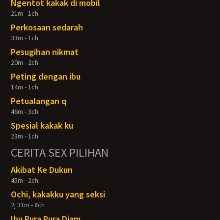
Ngentot kakak di mobil
21m - 1ch
Perkosaan sedarah
33m - 1ch
Pesugihan nikmat
20m - 2ch
Peting dengan ibu
14m - 1ch
Petualangan q
46m - 3ch
Spesial kakak ku
23m - 1ch
CERITA SEX PILIHAN
Akibat Ke Dukun
45m - 2ch
Ochi, kakakku yang seksi
2j 31m - 8ch
Ibu Pura Pura Diam