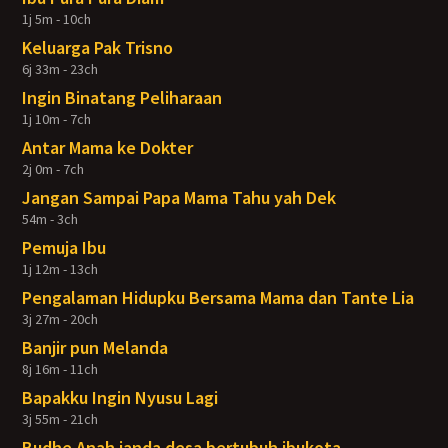
1j 5m - 10ch
Keluarga Pak Trisno
6j 33m - 23ch
Ingin Binatang Peliharaan
1j 10m - 7ch
Antar Mama ke Dokter
2j 0m - 7ch
Jangan Sampai Papa Mama Tahu yah Dek
54m - 3ch
Pemuja Ibu
1j 12m - 13ch
Pengalaman Hidupku Bersama Mama dan Tante Lia
3j 27m - 20ch
Banjir pun Melanda
8j 16m - 11ch
Bapakku Ingin Nyusu Lagi
3j 55m - 21ch
Budhe Anah janda desa bertubuh ibukota