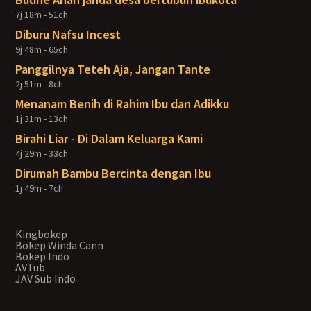
7j 18m - 51ch
Diburu Nafsu Incest
9j 48m - 65ch
Panggilnya Teteh Aja, Jangan Tante
2j 51m - 8ch
Menanam Benih di Rahim Ibu dan Adikku
1j 31m - 13ch
Birahi Liar - Di Dalam Keluarga Kami
4j 29m - 33ch
Dirumah Bambu Bercinta dengan Ibu
1j 49m - 7ch
Kingbokep
Bokep Winda Cann
Bokep Indo
AVTub
JAV Sub Indo