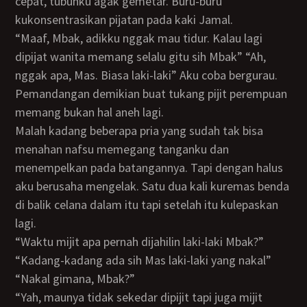
cepat, tubuhku agak gemetar. Buru-buru
kukonsentrasikan pijatan pada kaki Jamal.
“Maaf, Mbak, adikku nggak mau tidur. Kalau lagi
dipijat wanita memang selalu gitu sih Mbak” “Ah,
nggak apa, Mas. Biasa laki-laki” Aku coba bergurau.
Pemandangan demikian buat tukang pijit perempuan
memang bukan hal aneh lagi.
Malah kadang beberapa pria yang sudah tak bisa
menahan nafsu memegang tanganku dan
menempelkan pada batangannya. Tapi dengan halus
aku berusaha mengelak. Satu dua kali kuremas benda
di balik celana dalam itu tapi setelah itu kulepaskan
lagi.
“Waktu mijit apa pernah dijahilin laki-laki Mbak?”
“Kadang-kadang ada sih Mas laki-laki yang nakal”
“Nakal gimana, Mbak?”
“Yah, maunya tidak sekedar dipijit tapi juga mijit