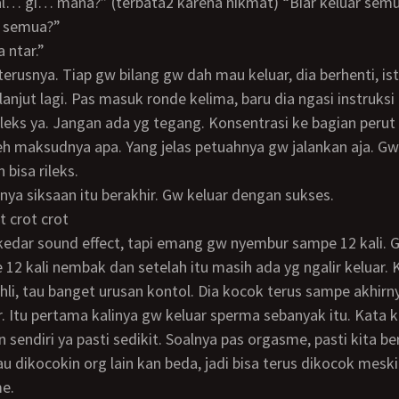
al… gi… mana?” (terbata2 karena nikmat) “Biar keluar semu
… semua?”
ja ntar.”
lanjut lagi. Pas masuk ronde kelima, baru dia ngasi instruksi 
h maksudnya apa. Yang jelas petuahnya gw jalankan aja. G
bisa rileks.
rnya siksaan itu berakhir. Gw keluar dengan sukses.
ot crot crot
 12 kali nembak dan setelah itu masih ada yg ngalir keluar.
hli, tau banget urusan kontol. Dia kocok terus sampe akhirn
ar. Itu pertama kalinya gw keluar sperma sebanyak itu. Kata 
n sendiri ya pasti sedikit. Soalnya pas orgasme, pasti kita be
au dikocokin org lain kan beda, jadi bisa terus dikocok meski
e.