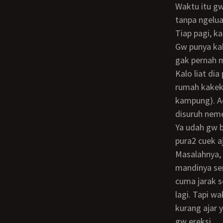
Waktu itu gw masih kelas 1 SMA. Biasalah umur segitu libido tinggi banget. Tiada hari
tanpa ngelua
Tiap pagi, 
Gw punya kakak cewe, yg waktu itu udah umur 25 dan baru married. Seksi sih tapi gw
gak pernah mi
Kalo liat dia pake bra dan cd sih sering. Pertama kali liat dia telanjang pas mandi di
rumah kakek 
kampung). Ad
disuruh neme
Ya udah gw b
pura2 cuek a
Masalahnya, biarpun muka gw pura2 cuek, tapi yg di bawah gak bisa pura2. Kamar
mandinya se
cuma jarak s
lagi. Tapi w
kurang ajar 
gw ereksi.