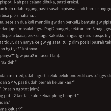
i pispot. Nah pas celana dibuka, pasti ereksi.
 bisa pipis hahaha…
dar juga ‘masalah’ gw. Pagi2 banget, sekitar jam 6 pagi, g
. Seperti biasa, ereksi lagi. Kakakku langsung naruh pispotny
 tidur, dan nanya ke gw yg saat itu lg dlm posisi pasrah tak
ahan bgt ya?” katanya.
 apanya?” (gw pura2 innocent lah).
ura2 deh.”
”
 udah married, udah ngerti seluk-beluk onderdil cowo.” (gw d
udah SMA, pasti udah pernah keluar kan?”
a?” (masih ngotot jaim)
ang putih2 kental, kalo keluar plong banget.”
a udah.”
tama keluar?”