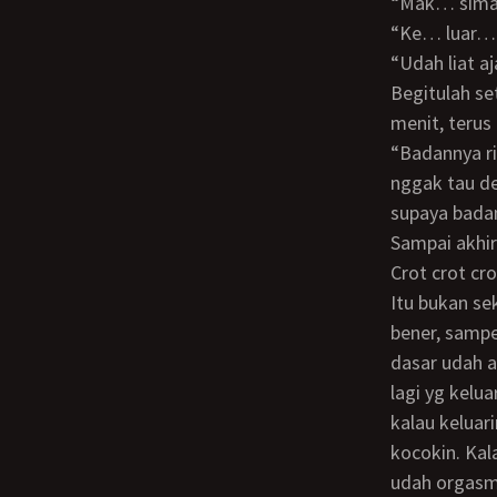
“Mak… sim
“Ke… luar
“Udah liat a
Begitulah seterusnya. Tiap gw bilang gw dah mau keluar, dia berhenti, istirahat 2
menit, terus 
“Badannya rileks ya. Jangan ada yg tegang. Konsentrasi ke bagian perut aja.” Gw
nggak tau de
supaya badan 
Sampai akhi
Crot crot cr
Itu bukan sekedar sound effect, tapi emang gw nyembur sampe 12 kali. Gw itung
bener, sampe
dasar udah a
lagi yg kelu
kalau keluari
kocokin. Kal
udah orgasm