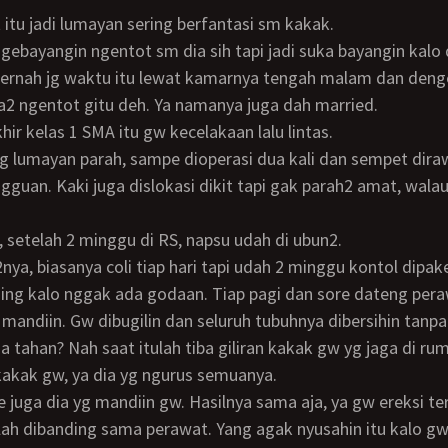
t itu jadi lumayan sering berfantasi sm kakak.
Pernah jg waktu itu lewat kamarnya tengah malam dan deng
a2 ngentot gitu deh. Ya namanya juga dah married.
khir kelas 1 SMA itu gw kecelakaan lalu lintas.
gguan. Kaki juga dislokasi dikit tapi gak parah2 amat, wala
a, setelah 2 minggu di RS, napsu udah di ubun2.
ing kalo nggak ada godaan. Tiap pagi dan sore dateng per
 mandiin. Gw dibugilin dan seluruh tubuhnya dibersihin tanpa
a tahan? Nah saat itulah tiba giliran kakak gw yg jaga di rum
akak gw, ya dia yg ngurus semuanya.
 lah dibanding sama perawat. Yang agak nyusahin itu kalo gw