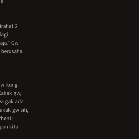
a.”
lagi.
w berusaha
 Kakak gw,
ya gak ada
kakak gw sih,
rhenti
pun kita