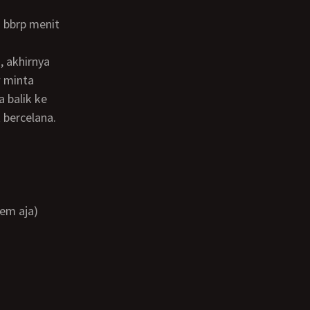
w minta
a balik ke
 bercelana.
iem aja)