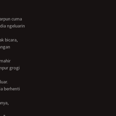
dia ngeluarin
tangan
mpur grogi
a berhenti