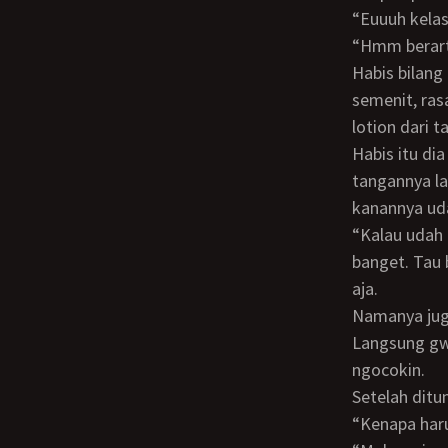
“Euuuh kela
“Hmm berar
Habis bilang begitu, kakak gw balik badan. Dia nyari sesuatu di tasnya. Biarpun cuma
semenit, ras
lotion dari t
Habis itu dia ambil handuk kecil, ditaruh di bawah pantat gw. Tanpa banyak bicara,
tangannya lan
kanannya uda
“Kalau udah hampir keluar kasi tau, ya!” Namanya juga udah married, ya mahir
banget. Tau 
aja.
Namanya juga baru sekali dicoliin cewe, baru 1-2 menit juga udah mau keluar.
Langsung gw 
ngocokin.
Setelah ditunggu 2-3 menit, mulai dikocokin lagi. Pas ronde dua itu gw tanya,
“Kenapa haru