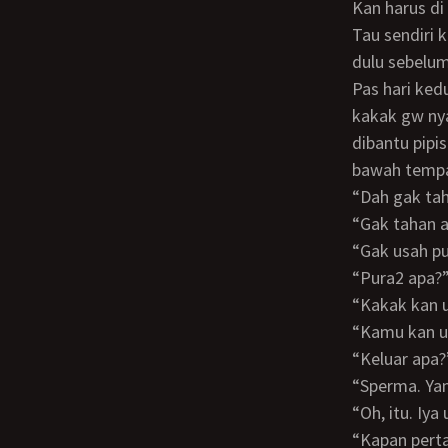
Kan harus d
Tau sendiri kan kalo udah tegang pasti susah pipisnya. Jadi harus nunggu bbrp menit
dulu sebelum
Pas hari kedua, setelah dua kali mandiin gw dan berkali2 bantuin gw pipis, akhirnya
kakak gw nya
dibantu pipis
bawah tempat
“Dah gak t
“Gak tahan
“Gak usah p
“Pura2 apa?
“Kakak kan
“Kamu kan 
“Keluar ap
“Sperma. Y
“Oh, itu. Iy
“Kapan per