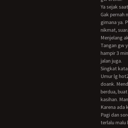
Ya sejak saa
Gak pernah ngebayangin ngentot sm dia sih tapi jadi suka bayangin kalo dia ml
gimana ya. 
nikmat, suar
Menjelang a
Tangan gw yg lumayan parah, sampe dioperasi dua kali dan sempet dirawat di RS
hampir 3 min
jalan juga.
Singkat kat
Umur lg hot2nya, biasanya coli tiap hari tapi udah 2 minggu kontol dipake buat pipis
doank. Mend
berdua, buat
kasihan. Man
Karena ada k
Pagi dan sore juga dia yg mandiin gw. Hasilnya sama aja, ya gw ereksi terus. Tapi gak
terlalu malu