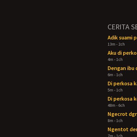
CERITA S
Adik suami 
13m - 2ch
Aku di perko
4m - 1ch
Dengan ibu d
6m - 1ch
Di perkosa 
5m - 1ch
Di perkosa k
48m - 6ch
Ngecrot dg
8m - 1ch
Ngentot de
7m - 1ch