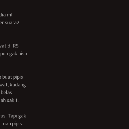
er suara2
upun gak bisa
awat, kadang
 belas
ah sakit.
 mau pipis.