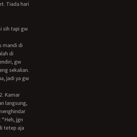
lah di
ndiri, gw
eng sekalian.
a, jadi ya gw
an langsung,
 menghindar
 “Heh, jgn
i tetep aja