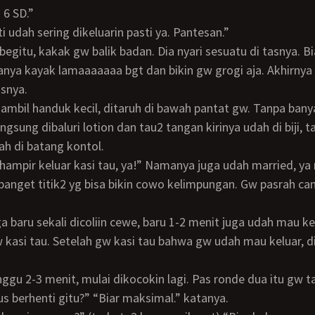
s 6 SD.”
ti udah sering dikeluarin pasti ya. Pantesan.”
anya kayak lamaaaaaaa bgt dan bikin gw grogi aja. Akhirnya 
asnya.
gsung dibaluri lotion dan tau2 tangan kirinya udah di biji, 
h di batang kontol.
banget titik2 yg bisa bikin cowo kelimpungan. Gw pasrah ca
kasi tau. Setelah gw kasi tau bahwa gw udah mau keluar, di
s berhenti gitu?” “Biar maksimal.” katanya.