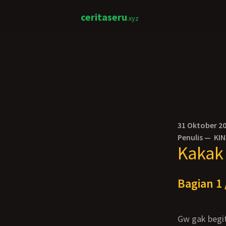
ceritaseru
.xyz
31 Oktober 2
Penulis —
KI
Kakak 
Bagian 1 
Gw gak begi