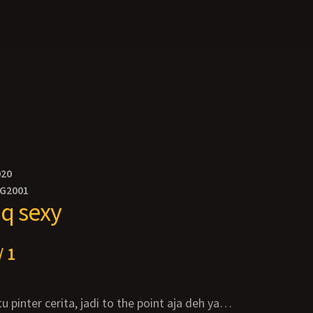
020
NG2001
q sexy
/ 1
tu pinter cerita, jadi to the point aja deh ya…