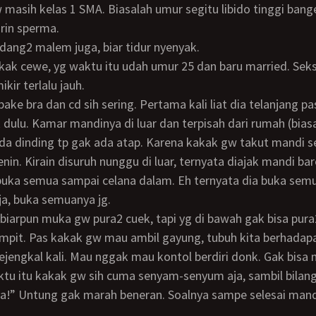
rin sperma.
kadang2 malem juga, biar tidur nyenyak.
kir terlalu jauh.
dulu. Kamar mandinya di luar dan terpisah dari rumah (biasa
a dinding tp gak ada atap. Karena kakak gw takut mandi se
nin. Kirain disuruh nunggu di luar, ternyata diajak mandi bar
uka semua sampai celana dalam. Eh ternyata dia buka semu
ja, buka semuanya jg.
mpit. Pas kakak gw mau ambil gayung, tubuh kita berhadap
ejengkal kali. Mau nggak mau kontol berdiri donk. Gak bisa
aktu itu kakak gw sih cuma senyam-senyum aja, sambil bilang
ya!” Untung gak marah beneran. Soalnya sampe selesai mand