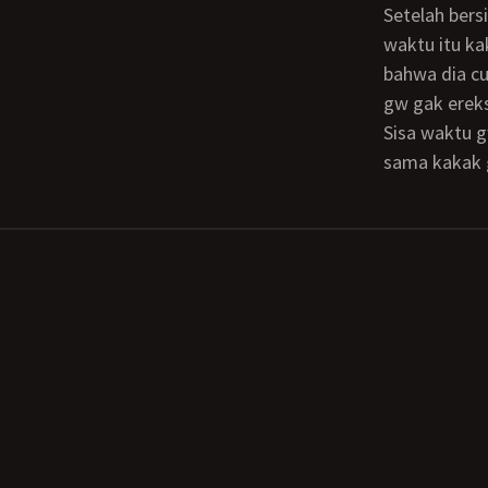
Setelah bersih2, perawat datang. Biasanya kalo ada kakak gw, dia yg mandiin. Tapi
waktu itu ka
bahwa dia cu
gw gak ereks
Sisa waktu gw di RS gw habiskan dgn bahagia. Tiap mandi pagi gw minta dicoliin
sama kakak 