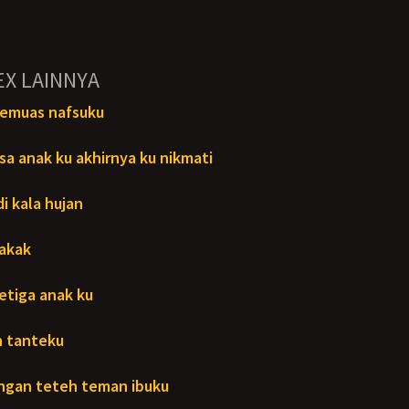
EX LAINNYA
pemuas nafsuku
sa anak ku akhirnya ku nikmati
i kala hujan
kakak
etiga anak ku
n tanteku
ngan teteh teman ibuku