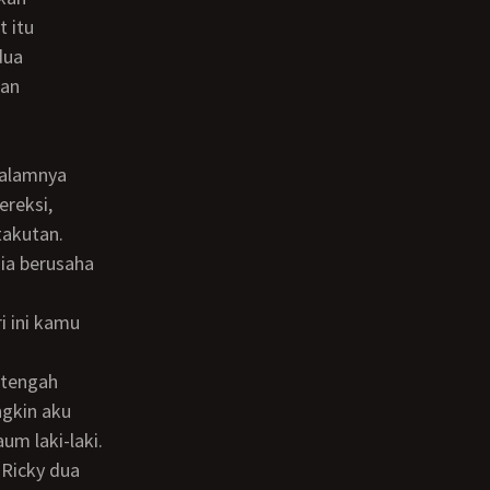
 itu
dua
kan
ereksi,
takutan.
ngkin aku
m laki-laki.