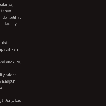
alanya,
 tahun.
ah dadanya
dipatahkan
 Walaupun
ya