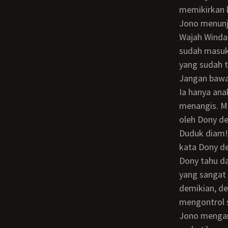
memikirkan 
Jono menunju
Wajah Winda sangat mirip dengan wajah ibunya. Dari bentuk tubuhnya, Winda terlihat
sudah masuk
yang sudah t
Jangan bawa
Ia hanya anak kecil. Melihat dirinya menjadi topik permasalahan, Winda mulai
menangis. Me
oleh Dony d
Duduk diam! Kalau kalian semua bekerja sama, kami tidak akan mencelakai anak itu,
kata Dony d
Dony tahu dalam hatinya bahwa Winda yang masih muda itu akan menjadi godaan
yang sangat 
demikian, d
mengontrol si
Jono mengambil alih kendali. Oke, semuanya duduk di sofa. Ayo sekarang! Dony, kau