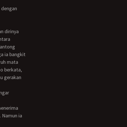
ntara
kantong
a ia bangkit
aruh mata
no berkata,
tu gerakan
. Namun ia