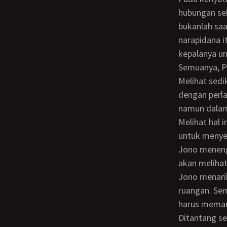
hubungan sek
bukanlah saa
narapidana 
kepalanya un
Semuanya, 
Melihat sedikitnya alternatif yang ia miliki, Ricky menanggalkan celana dalamnya
dengan perla
namun dalam 
Melihat hal ini, Jono tertawa terpingkal-pingkal. Pantas saja sedari tadi dia berusaha
untuk menye
Jono menengok ke arah Winda dan berkata, Jangan khawatir, Winda. Hari ini kamu
akan melihat
Jono menarik sebuah kursi dari ruang makan dan menaruhnya di tengah-tengah
ruangan. Sem
harus meman
Ditantang seperti itu, Lusi menjawab dengan pandangan yang membara, Ricky dua