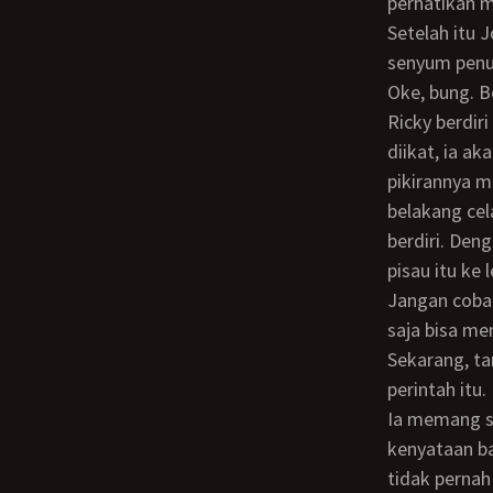
perhatikan 
Setelah itu Jono keluar dari ruangan. Beberapa saat kemudian ia kembali dengan
senyum penu
Oke, bung. B
Ricky berdiri dengan perlahan. Pikirannya berkecamuk. Jika ia membiarkan dirinya
diikat, ia a
pikirannya m
belakang cel
berdiri. Den
pisau itu ke
Jangan coba-
saja bisa me
Sekarang, tanggalkan bajumu! Ricky benar-benar tak menyangka mendengar
perintah itu.
Ia memang sudah menduga-duga apa yang bakal terjadi bahkan sudah menerima
kenyataan b
tidak pernah