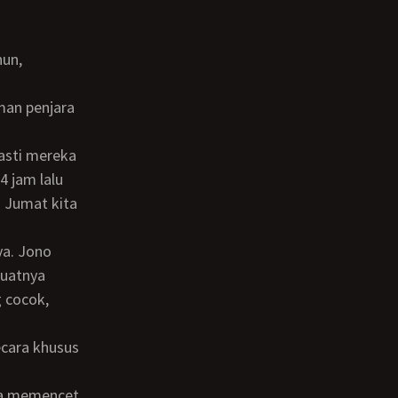
4 jam lalu
i Jumat kita
buatnya
 cocok,