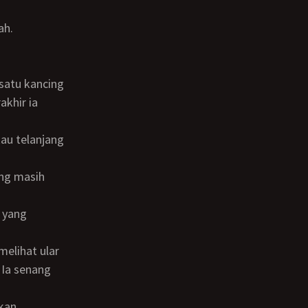
akhir ia
Ia senang