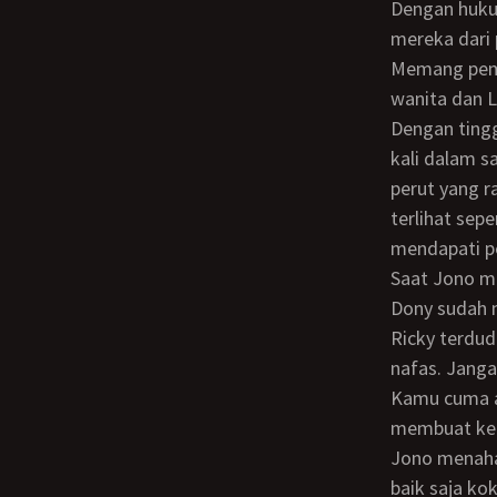
Dengan hukuman penjara 20 sampai seumur hidup, ditambah lagi dengan kaburnya
mereka dari 
Memang pemerkosaan bukanlah gaya Dony namun sudah lama ia tidak menikmati
wanita dan L
Dengan tinggi badan 157 cm dan berat 50 kg, kunjungan rutin Lusi ke fitness center 3
kali dalam s
perut yang r
terlihat sepe
mendapati p
Saat Jono mengelilingi Lusi, Ricky mencoba untuk menghalanginya namun tangan
Dony sudah 
Ricky terdud
nafas. Jang
Kamu cuma a
membuat kel
Jono menahan lengan Lusi ketika ia hendak menolong Ricky. Aduh, Lusi, Ricky baik-
baik saja ko