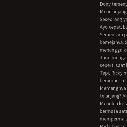
Dony tersen
Menelanjangi seseorang akan membuatnya merasa tak berdaya dan lemah.
Seseorang ya
Ayo cepat, 
Sementara pikirannya terus berkecamuk, Ricky mulai membuka satu per satu kancing
kemejanya. S
menanggalka
Jono mengangguk ke arah celana dalamnya. Semuanya, bung. Aku mau kau telanjang
seperti saat
Tapi, Ricky menyela sambil menggerakkan kepalanya ke arah putrinya yang masih
berumur 15 t
Memangnya kenapa, Pa? ejek Jono. Winda belum pernah melihat laki-laki yang
telanjang? A
Menoleh ke Winda, ia bertanya, Bagaimana Winda? Apakah kamu pernah melihat ular
bermata sat
mempermalu
Pada kenyataannya Winda sudah tidak perawan. Ia sudah pernah melakukan