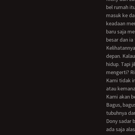
bel rumah i
masuk ke dal
keadaan mere
baru saja m
besar dan ia
Kelihatannya kita semua akan saling mengenal lebih jauh lagi dalam waktu 24 jam ke
depan. Kalau
hidup. Tapi 
mengerti? R
Kami tidak ingin mencari masalah. Kami tidak perduli apa yang telah kalian perbuat
atau kemana 
Kami akan b
Bagus, bagus, kata Jono sambil berjalan menghampiri Lusi dan memandangi
tubuhnya dar
Dony sadar bahwa akan sulit mengontrol Jono dalam situasi seperti ini. Sebenarnya
ada saja alas