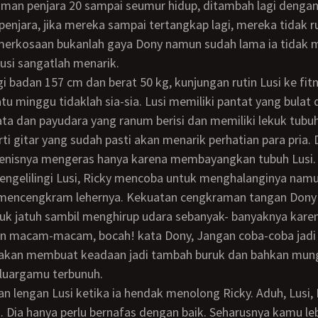
penjara, jika mereka sampai tertangkap lagi, mereka tidak r
usi sangatlah menarik.
atu minggu tidaklah sia-sia. Lusi memiliki pantat yang bulat
ata dan payudara yang ranum berisi dan memiliki lekuk tubu
rti gitar yang sudah pasti akan menarik perhatian para pria.
enisnya mengeras hanya karena membayangkan tubuh Lusi.
mencengkram lehernya. Kekuatan cengkraman tangan Don
uk jatuh sambil menghirup udara sebanyak- banyaknya kare
an macam-macam, bocah! kata Dony, Jangan coba-coba jadi 
kan membuat keadaan jadi tambah buruk dan bahkan mung
uargamu terbunuh.
k. Dia hanya perlu bernafas dengan baik. Seharusnya kamu le