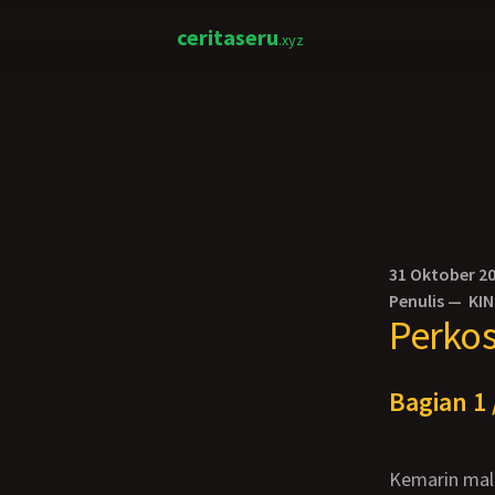
ceritaseru
.xyz
31 Oktober 2
Penulis —
KI
Perko
Bagian 1 
Kemarin malam dua narapidana melarikan diri dari penjara. Kedua pria ini bersenjata