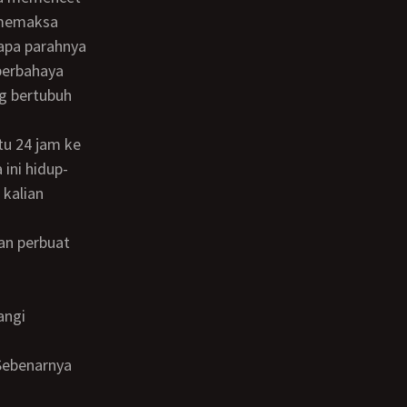
 memaksa
tapa parahnya
berbahaya
g bertubuh
ini hidup-
 kalian