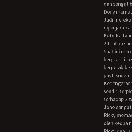
dan sangat 
Dony memat
Jadi mereka tahu kemana kita pergi sekarang. Dony yang berumur 39 tahun,
dipenjara k
Keterkaitannya dengan jaringan obat bius membuatnya mendapat hukuman penjara
20 tahun sam
Saat ini mereka pasti sudah menemukan peta yang aku tinggalkan dan pasti mereka
berpikir kit
bergerak ke 
pasti sudah 
Kedengarannya OK, kata Jono. Jono adalah rekan Dony dalam pelariannya. Jono
sendiri terp
terhadap 2 t
Jono sangat 
Ricky memandang istrinya, Lusi. Mereka berdua memang bukan dipilih secara khusus
oleh kedua n
Ricky dan Lusi hanya berada di tempat dan waktu yang salah. Dony hanya memencet