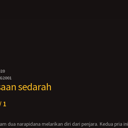
020
NG2001
saan sedarah
/ 1