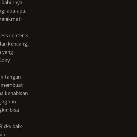
ugi apa-apa.
 dan kencang,
h yang
 Dony
y membuat
na kehabisan
jagoan.
kin bisa
bih