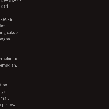
 dari
lat.
tangan
a
kemudian,
nya.
 pelirnya