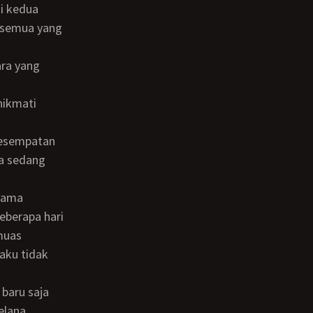
, semua yang
ya sedang
eberapa hari
muas
aku tidak
elana