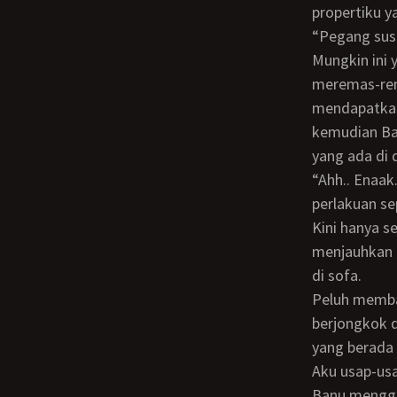
propertiku ya
“Pegang s
Mungkin ini yang disebut dengan nafsu alami. Secara otomatis tangannya mulai
meremas-rem
mendapatkan
kemudian Ba
yang ada di 
“Ahh.. Enaak.. Sayang.. Teruuss.. Emmpphh..” aku meracau tak karuan mendapat
perlakuan sep
Kini hanya sehelai celana dalam yang melekat di tubuh kami. Tak sabar, aku
menjauhkan 
di sofa.
Peluh membasahi tubuh kami berdua meskipun permainan baru saja di mulai. Aku
berjongkok d
yang berada 
Aku usap-us
Banu menggelinjang mendapat perlakuan seperti itu. Perlahan aku pegang pinggiran