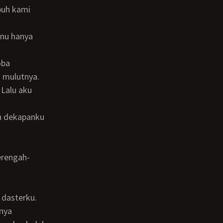
buh kami
 mulutnya.
nya