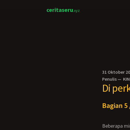
ceritaseru
.xyz
31 Oktober 2
Penulis —
KI
Di per
Bagian 5 
Beberapa mi