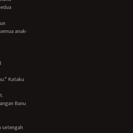
kedua
 semua anak-
t.