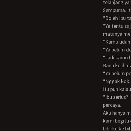
telanjang ya
Sempurna. I
“Boleh Ibu
“Ya tentu saja boleh Bu, emang ada apa sih?” Banu balik bertanya kepadaku sambil
matanya mem
“Kamu udah
“Ya belum 
“Jadi kam
Banu keliha
“Ya belum 
“Nggak kok. Kalau memang belum pernah, Ibu cuman ingin mengajari kamu ciuman.
Itu pun kal
“Ibu serius? Ibu nggak sedang bercanda kan?” tanya Banu lagi dengan nada tidak
percaya.
Aku hanya menganggukkan kepala, lalu mendekatkan tubuhku kepadanya. Kepala
kami begitu
bibirku ke b