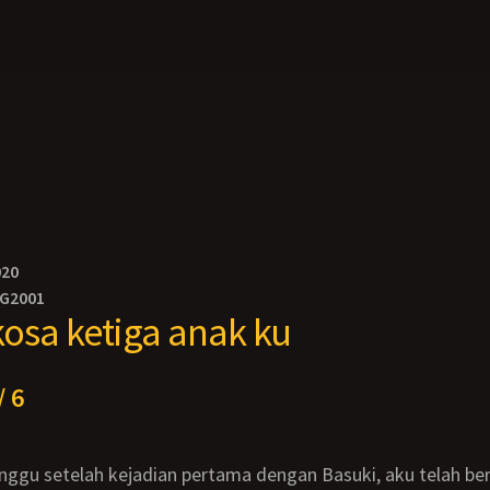
020
NG2001
kosa ketiga anak ku
/ 6
nggu setelah kejadian pertama dengan Basuki, aku telah berp