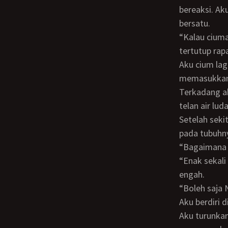
bereaksi. Ak
bersatu.
“Kalau ciuman, bibirnya dibuka sedikit donk Nak,” pintaku karena bibir Banu hanya
tertutup rap
Aku cium lagi bibirnya, dia membuka bibirnya sedikit sehingga aku mencoba
memasukkan l
Terkadang aku sedot mulutnya untuk mendapatkan sedikit air ludahnya. Lalu aku
telan air lu
Setelah sekitar 15 menit kami berciuman dengan mesranya, aku lepaskan dekapanku
pada tubuhny
“Bagaiman
“Enak sekali Bu. Boleh lagi? Banu masih pengen nih.” Kata Banu sambil terengah-
engah.
“Boleh saj
Aku berdiri di hadapannya. Lalu aku perlahan-lahan menurunkan resleting dasterku.
Aku turunkan