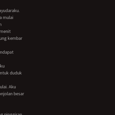
ayudaraku.
n
 menit
nung kembar
untuk duduk
onjolan besar