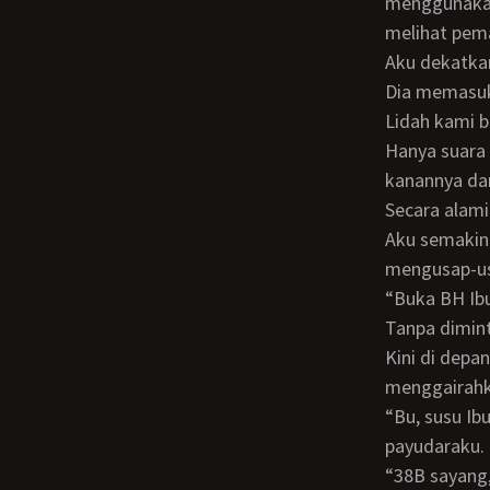
menggunakan 
melihat pem
Aku dekatkan
Dia memasuk
Lidah kami 
Hanya suara desahan kami berdua yang memenuhi ruangan itu. Aku pegang tangan
kanannya dan
Secara alam
Aku semakin terangsang saat tangannya meremas payudaraku. Tangan kiriku
mengusap-usa
“Buka BH I
Tanpa dimi
Kini di depan wajahnya terpampang dua buah bukit kembar yang sangat ranum dan
menggairahk
“Bu, susu Ibu gede sekali, ukuran berapa sih Bu?” tanya Banu takjub melihat besarnya
payudaraku.
“38B sayang, gede kan? Kamu suka sayang?” jawabku penuh nada kebanggaan pada