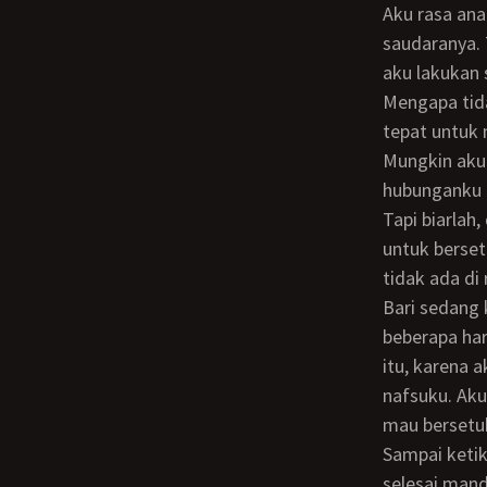
Aku rasa anakku yang kedua, Banu, juga harus mendapatkan jatah seperti kedua
saudaranya. 
aku lakukan 
Mengapa tidak aku teruskan saja. Hanya saja aku belum mendapatkan cara yang
tepat untuk
Mungkin aku sudah terkena penyakit kelainan sex karena aku sangat menikmati
hubunganku 
Tapi biarlah, daripada harus menjajakan diri, aku pikir lebih baik begitu. Kesempatan
untuk berse
tidak ada di
Bari sedang ke rumah temannya, sedangkan Basuki pergi ke kota lain selama
beberapa har
itu, karena 
nafsuku. Aku
mau bersetub
Sampai ketika aku sedang duduk di ruang tengah aku melihat Banu yang baru saja
selesai man