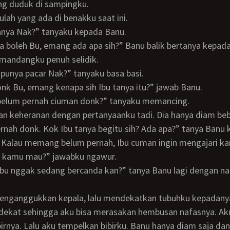
ng duduk di sampingku.
tulah yang ada di benakku saat ini.
 tanya Nak?” tanyaku kepada Banu.
andangku penuh selidik.
 punya pacar Nak?” tanyaku basa basi.
donk Bu, emang kenapa sih Ibu tanya itu?” jawab Banu.
u belum pernah ciuman donk?” tanyaku memancing.
tan keheranan dengan pertanyaanku tadi. Dia hanya diam be
pernah donk. Kok Ibu tanya begitu sih? Ada apa?” tanya Banu
au kamu mau?” jawabku ngawur.
 dekat sehingga aku bisa merasakan hembusan nafasnya. Ak
ibirnya. Lalu aku tempelkan bibirku. Banu hanya diam saja dan