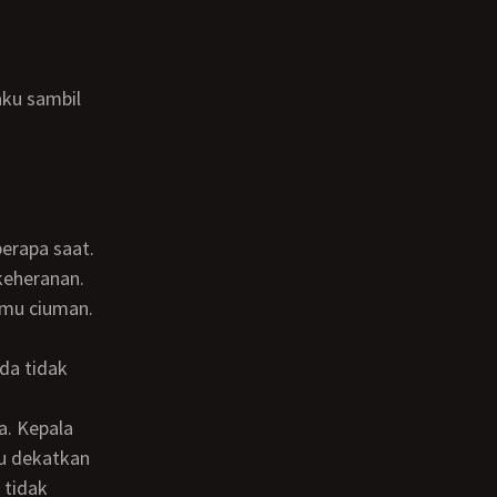
berapa saat.
 keheranan.
u dekatkan
 tidak