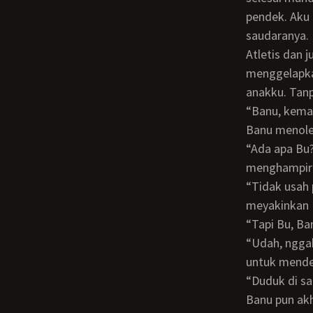
pendek. Aku 
saudaranya.
Atletis dan juga mengagumkan. Hasratku yang sudah sampai ke ubun-ubun
menggelapkan
anakku. Tanp
“Banu, kem
Banu menol
“Ada apa Bu? Banu baru mandi nih. Mau pake baju dulu,” kata Banu sambil
menghampiri
“Tidak usah pakai baju Nak. Kemari sebentar. Ibu mau bicara dengan kamu.” Kataku
meyakinkan 
“Tapi Bu, 
“Udah, nggak usah membantah Ibu,” kataku sambil berdiri dan menarik tangan Banu
untuk mende
“Duduk di s
Banu pun akhirnya menurut dan duduk di sampingku. Aku pandangi tubuh setengah