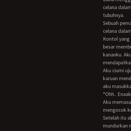
celana dalam
tubuhnya.
Sebuah pemandangan yang sangat indah bagiku terpampang begitu saja ketika
celana dalam
Kontol yang sangat besar, dengan panjang sekitar 18 cm dan diameter yang cukup
besar membu
kananku. Aku
mendapatkan 
Aku ciumi ujung kontol yang merekah itu, lalu aku jilati kontol itu. Banu semakin tidak
karuan mend
aku masukka
“Ohh.. Ena
Aku memasukkan kontol Banu ke dalam mulutku dan juga secara bergantian
mengocok kon
Setelah itu aku masukkan lagi kontol Banu ke dalam mulutku lalu aku memaju
mundurkan m