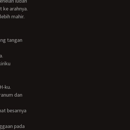
enelan ludah
 ke arahnya.
lebih mahir.
a.
H-ku.