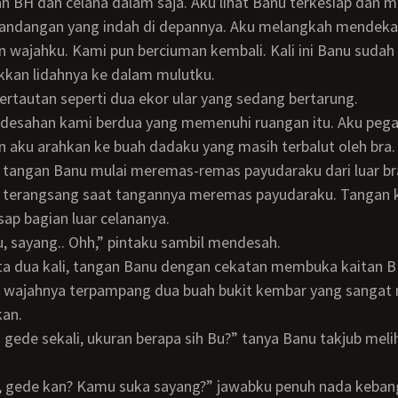
BH dan celana dalam saja. Aku lihat Banu terkesiap dan m
andangan yang indah di depannya. Aku melangkah mendekat
 wajahku. Kami pun berciuman kembali. Kali ini Banu sudah 
kan lidahnya ke dalam mulutku.
bertautan seperti dua ekor ular yang sedang bertarung.
 aku arahkan ke buah dadaku yang masih terbalut oleh bra.
i tangan Banu mulai meremas-remas payudaraku dari luar br
p bagian luar celananya.
bu, sayang.. Ohh,” pintaku sambil mendesah.
nta dua kali, tangan Banu dengan cekatan membuka kaitan B
an.