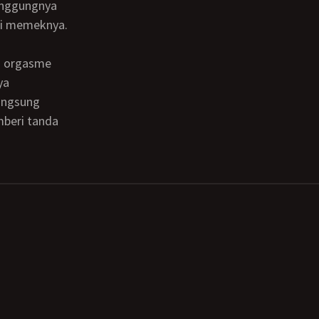
unggungnya
di memeknya.
ya
langsung
mberi tanda