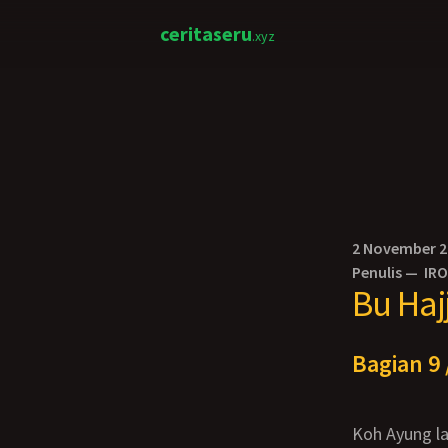
ceritaseru
.xyz
2 November 
Penulis —
IR
Bu Haj
Bagian 9 
Koh Ayung lalu menempelkan ujung kontolnya ke bibir memek Bu Tati, “Apa ibu mau