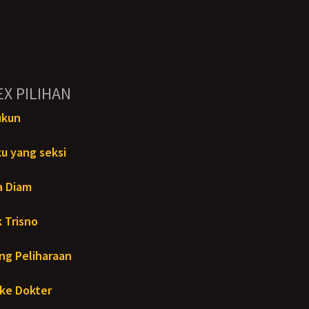
EX PILIHAN
ukun
u yang seksi
a Diam
 Trisno
ng Peliharaan
ke Dokter