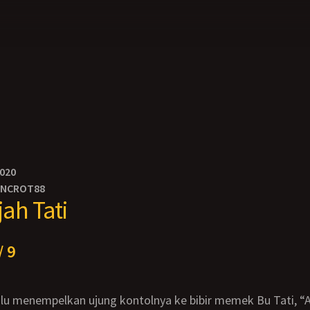
2020
ONCROT88
jah Tati
/ 9