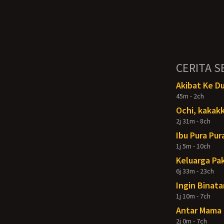
CERITA S
Akibat Ke D
45m - 2ch
Ochi, kakakk
2j 31m - 8ch
Ibu Pura Pur
1j 5m - 10ch
Keluarga Pak
6j 33m - 23ch
Ingin Binata
1j 10m - 7ch
Antar Mama 
2j 0m - 7ch