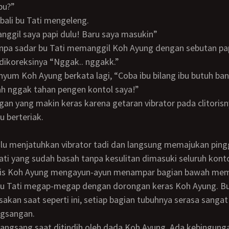
ibu?”
mbali bu Tati mengeleng.
panggil saya papi dulu! Baru saya masukin”
dikoreksinya “Nggak.. nggakk.”
ah nggak tahan pengen kontol saya!”
 berteriak.
i yang sudah basah tanpa kesulitan dimasuki seluruh kont
tis Koh Ayung mengayun-ayun menampar bagian bawah mem
u Tati megap-megap dengan dorongan keras Koh Ayung. Bu
akan saat seperti ini, setiap bagian tubuhnya serasa sangat 
ngsangan.