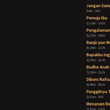
Jangan Samp
54m - 3ch
Pemuja Ibu
1j 12m - 13ch
Pengalaman 
3j 27m - 20ch
Banjir pun 
8j 16m - 11ch
Bapakku Ing
3j 55m - 21ch
Budhe Anah 
7j 18m - 51ch
Diburu Nafsu
9j 48m - 65ch
Panggilnya 
2j 51m - 8ch
Menanam Ben
1j 31m - 13ch