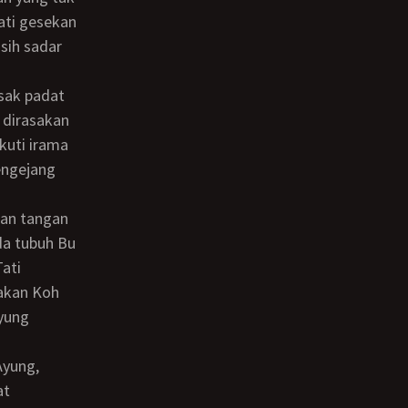
ati gesekan
sih sadar
 dirasakan
kuti irama
engejang
da tubuh Bu
ati
akan Koh
Ayung
at