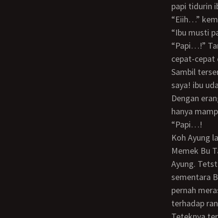
papi tidurin 
“Eiih…” ke
“Ibu musti 
“Papi…!” Tanpa sadar bu Tati memanggil Koh Ayung dengan sebutan papi. Lalu
cepat-cepat 
Sambil tersenyum Koh Ayung berkata lagi, “Coba ibu bilang ibu butuh banget kontol
saya! ibu ud
Dengan erangan yang makin keras karena getaran vibrator pada clitorisnya Bu Tati
hanya mampu
“Papi…!
Koh Ayung lalu menjatuhkan vibrator tadi dan langsung memajukan pinggulnya.
Memek Bu Tat
Ayung. Tets
sementara B
pernah meras
terhadap ra
Teteknya terangsang saat ditindih oleh dada Koh Ayung. Ada kebingungan yang tak