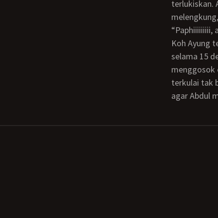
terlukiskan.
melengkung,
“Paphiiiiii
Koh Ayung tersenyum melihat tubuh Bu Tati terguncang-guncang karena orgasme
selama 15 de
menggosok cl
terkulai ta
agar Abdul 