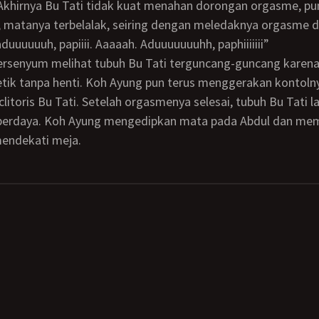
 Akhirnya Bu Tati tidak kuat menahan dorongan orgasme, p
 matanya terbelalak, seiring dengan meledaknya orgasme 
iii, aduuuuuuh, papiiii. Aaaaah. Aduuuuuuuhh, paphiiiiiii”
tik tanpa henti. Koh Ayung pun terus menggerakan kontoln
itoris Bu Tati. Setelah orgasmenya selesai, tubuh Bu Tati 
k berdaya. Koh Ayung mengedipkan mata pada Abdul dan me
mendekati meja.