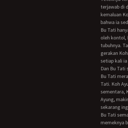
terjawab di 
kemaluan Koh
bahwa ia sed
Bu Tati hanya merasa nikmat di memeknya yang terisi penuh ketat melesak padat
oleh kontol,
tubuhnya. T
gerakan Koh
setiap kali i
Dan Bu Tati sudah mulai mengikuti gerakannya. Lalu Koh Ayung merasakan tangan
Bu Tati mer
Tati. Koh Ay
sementara, 
Ayung, makin
sekarang ing
Bu Tati semakin terangsang, sekarang wajahnya terbenam di dada Koh Ayung,
memeknya be