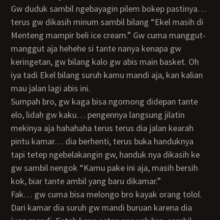
Gw duduk sambil ngebayagin pilem bokep pastinya…
terus gw dikasih minum sambil bilang “Ekel masih di
Menteng mampir beli ice cream.” Gw cuma manggut-
manggut aja hehehe si tante nanya kenapa gw
keringetan, gw bilang kalo gw abis main basket. Oh
iya tadi Ekel bilang suruh kamu mandi aja, kan kalian
mau jalan lagi abis ini.
Sumpah bro, gw kaga bisa ngomong didepan tante
elo, lidah gw kaku… pengennya langsung jilatin
mekinya aja hahahaha terus terus dia jalan kearah
pintu kamar… dia berhenti, terus buka handuknya
tapi tetep ngebelakangin gw, handuk nya dikasih ke
gw sambil nengok “Kamu pake ini aja, masih bersih
kok, biar tante ambil yang baru dikamar.”
Fak… gw cuma bisa melongo bro kayak orang tolol.
Dari kamar dia suruh gw mandi buruan karena dia