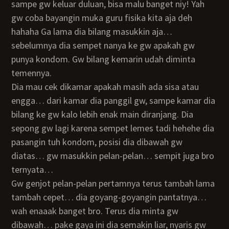
sampe gw keluar duluan, bisa malu banget niy! Yah
gw coba bayangin muka guru fisika kita aja deh
hahaha Ga lama dia bilang masukkin aja…
sebelumnya dia sempet nanya ke gw apakah gw
punya kondom. Gw bilang kemarin udah diminta
temennya.
Dia mau cek dikamar apakah masih ada sisa atau
engga… dari kamar dia panggil gw, sampe kamar dia
bilang ke gw kalo lebih enak main diranjang. Dia
sepong gw lagi karena sempet lemes tadi hehehe dia
pasangin tuh kondom, posisi dia dibawah gw
diatas… gw masukkin pelan-pelan… sempit juga bro
ternyata…
gw genjot pelan-pelan pertamnya terus tambah lama
tambah cepet… dia goyang-goyangin pantatnya…
wah enaaak banget bro. Terus dia minta gw
dibawah… pake gaya ini dia semakin liar, nyaris gw