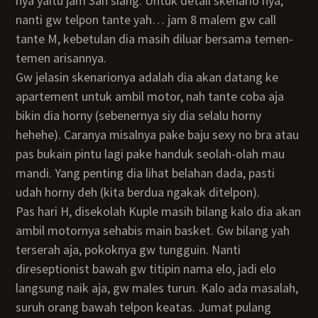
nya yaitu jam 3an siang. Untuk detail skenario nya,
nanti gw telpon tante yah… jam 8 malem gw call
tante M, kebetulan dia masih diluar bersama temen-
temen arisannya.
Gw jelasin skenarionya adalah dia akan datang ke
apartement untuk ambil motor, nah tante coba aja
bikin dia horny (sebenernya siy dia selalu horny
hehehe). Caranya misalnya pake baju sexy no bra atau
pas bukain pintu lagi pake handuk seolah-olah mau
mandi. Yang penting dia lihat belahan dada, pasti
udah horny deh (kita berdua ngakak ditelpon).
Pas hari H, disekolah Kuple masih bilang kalo dia akan
ambil motornya sehabis main basket. Gw bilang yah
terserah aja, pokoknya gw tungguin. Nanti
direseptionist bawah gw titipin nama elo, jadi elo
langsung naik aja, gw males turun. Kalo ada masalah,
suruh orang bawah telpon keatas. Jumat pulang