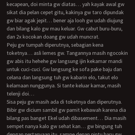
kecapean, doi minta gw diatas… yah kayak awal gw
sikat dia pelan cepet gitu, kakinya gw taro dipundak
gw biar agak jepit… bener aja looh gw udah diujung
dan bilang kalo gw mau keluar. Gw cabut buru-buru,
dan 2x kocokan doang gw udah muncrat.
Peju gw tumpah diperutnya, sebagian kena
toketnya… asli lemes gw. Tangannya masih ngocokin
gw abis itu hehehe gw langsung ijin kekamar mandi
untuk cuci-cuci. Gw langsung ke sofa pake baju dan
celana dan langsung tuh gw kabarin elo, takut elo
kelamaan nunggunya. Si tante keluar kamar, masih
telenji doi…
sisa peju gw masih ada di toketnya dan diperutnya.
Bibir gw dicium sambil gw pamit kebawah karena dia
bilang pas banget Ekel udah dibasement… Dia masih
sempet nanya kalo gw sehat kan… gw bingung tuh
dengan pertanyaan itu, sampe depan pintu baru gw