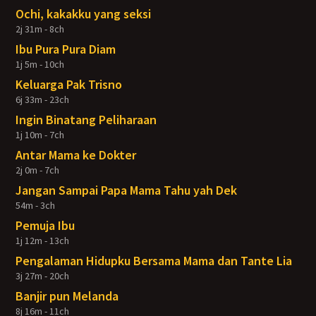
Ochi, kakakku yang seksi
2j 31m - 8ch
Ibu Pura Pura Diam
1j 5m - 10ch
Keluarga Pak Trisno
6j 33m - 23ch
Ingin Binatang Peliharaan
1j 10m - 7ch
Antar Mama ke Dokter
2j 0m - 7ch
Jangan Sampai Papa Mama Tahu yah Dek
54m - 3ch
Pemuja Ibu
1j 12m - 13ch
Pengalaman Hidupku Bersama Mama dan Tante Lia
3j 27m - 20ch
Banjir pun Melanda
8j 16m - 11ch