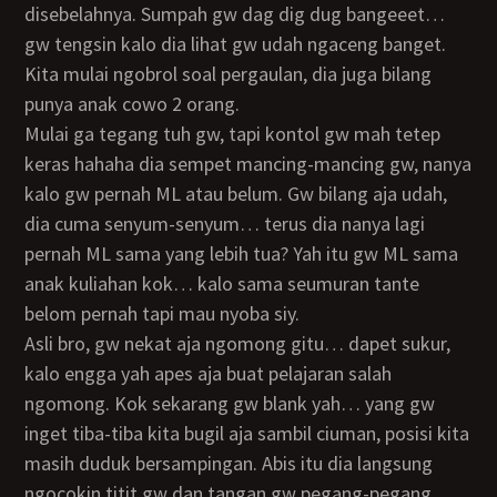
disebelahnya. Sumpah gw dag dig dug bangeeet…
gw tengsin kalo dia lihat gw udah ngaceng banget.
Kita mulai ngobrol soal pergaulan, dia juga bilang
punya anak cowo 2 orang.
Mulai ga tegang tuh gw, tapi kontol gw mah tetep
keras hahaha dia sempet mancing-mancing gw, nanya
kalo gw pernah ML atau belum. Gw bilang aja udah,
dia cuma senyum-senyum… terus dia nanya lagi
pernah ML sama yang lebih tua? Yah itu gw ML sama
anak kuliahan kok… kalo sama seumuran tante
belom pernah tapi mau nyoba siy.
Asli bro, gw nekat aja ngomong gitu… dapet sukur,
kalo engga yah apes aja buat pelajaran salah
ngomong. Kok sekarang gw blank yah… yang gw
inget tiba-tiba kita bugil aja sambil ciuman, posisi kita
masih duduk bersampingan. Abis itu dia langsung
ngocokin titit gw dan tangan gw pegang-pegang