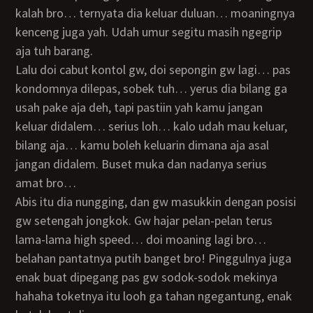
kalah bro… ternyata dia keluar duluan… moaningnya
kenceng juga yah. Udah umur segitu masih ngegrip
aja tuh barang.
Lalu doi cabut kontol gw, doi sepongin gw lagi… pas
kondomnya dilepas, sobek tuh… yerus dia bilang ga
usah pake aja deh, tapi pastiin yah kamu jangan
keluar didalem… serius loh… kalo udah mau keluar,
bilang aja… kamu boleh keluarin dimana aja asal
jangan didalem. Buset muka dan nadanya serius
amat bro…
Abis itu dia nungging, dan gw masukkin dengan posisi
gw setengah jongkok. Gw hajar pelan-pelan terus
lama-lama high speed… doi moaning lagi bro…
belahan pantatnya putih banget bro! Pinggulnya juga
enak buat dipegang pas gw sodok-sodok mekinya
hahaha toketnya itu looh ga tahan ngegantung, enak