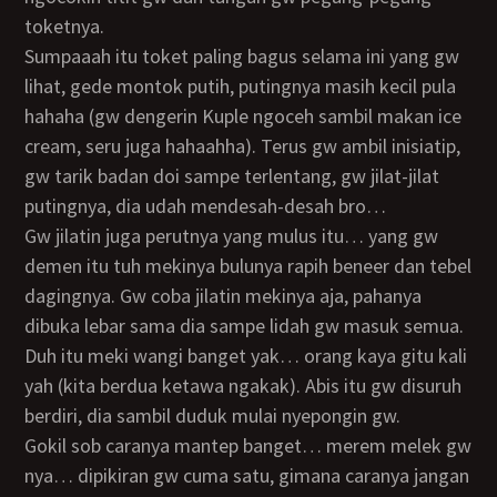
toketnya.
Sumpaaah itu toket paling bagus selama ini yang gw
lihat, gede montok putih, putingnya masih kecil pula
hahaha (gw dengerin Kuple ngoceh sambil makan ice
cream, seru juga hahaahha). Terus gw ambil inisiatip,
gw tarik badan doi sampe terlentang, gw jilat-jilat
putingnya, dia udah mendesah-desah bro…
Gw jilatin juga perutnya yang mulus itu… yang gw
demen itu tuh mekinya bulunya rapih beneer dan tebel
dagingnya. Gw coba jilatin mekinya aja, pahanya
dibuka lebar sama dia sampe lidah gw masuk semua.
Duh itu meki wangi banget yak… orang kaya gitu kali
yah (kita berdua ketawa ngakak). Abis itu gw disuruh
berdiri, dia sambil duduk mulai nyepongin gw.
Gokil sob caranya mantep banget… merem melek gw
nya… dipikiran gw cuma satu, gimana caranya jangan