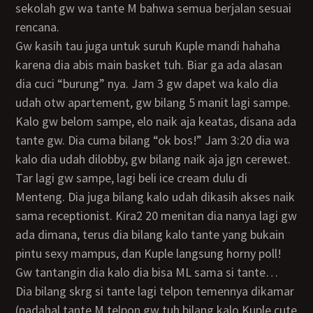
sekolah gw wa tante M bahwa semua berjalan sesuai
rencana.
Gw kasih tau juga untuk suruh Kuple mandi hahaha
karena dia abis main basket tuh. Biar ga ada alasan
dia cuci “burung” nya. Jam 3 gw dapet wa kalo dia
udah otw apartement, gw bilang 5 manit lagi sampe.
Kalo gw belom sampe, elo naik aja keatas, disana ada
tante gw. Dia cuma bilang “ok bos!” Jam 3:20 dia wa
kalo dia udah dilobby, gw bilang naik aja jgn cerewet.
Tar lagi gw sampe, lagi beli ice cream dulu di
Menteng. Dia juga bilang kalo udah dikasih akses naik
sama receptionist. Kira2 20 menitan dia nanya lagi gw
ada dimana, terus dia bilang kalo tante yang bukain
pintu sexy mampus, dan Kuple langsung horny poll!
Gw tantangin dia kalo dia bisa ML sama si tante…
Dia bilang skrg si tante lagi telpon temennya dikamar
(padahal tante M telpon gw tuh bilang kalo Kuple cute