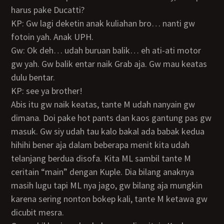
harus pake Ducatti?
KP: Gw lagi deketin anak kuliahan bro… nanti gw
fotoin yah. Anak UPH.
Gw: Ok deh… udah buruan balik… eh ati-ati motor
gw yah. Gw balik entar naik Grab aja. Gw mau keatas
dulu bentar.
KP: see ya brother!
Abis itu gw naik keatas, tante M udah nanyain gw
dimana. Doi pake hot pants dan kaos gantung pas gw
masuk. Gw siy udah tau kalo bakal ada babak kedua
hihihi bener aja dalam beberapa menit kita udah
telanjang berdua disofa. Kita ML sambil tante M
ceritain “main” dengan Kuple. Dia bilang anaknya
masih lugu tapi ML nya jago, gw bilang aja mungkin
karena sering nonton bokep kali, tante M ketawa gw
dicubit mesra.