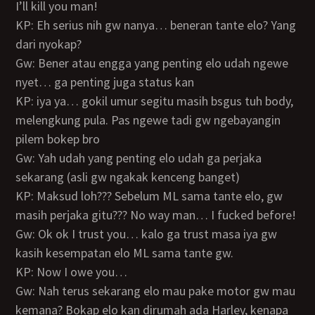
I’ll kill you man!
KP: Eh serius nih gw nanya… beneran tante elo? Yang
dari nyokap?
Gw: Bener atau engga yang penting elo udah ngewe
nyet… ga penting juga status kan
KP: iya ya… gokil umur segitu masih bsgus tuh body,
melengkung pula. Pas ngewe tadi gw ngebayangin
pilem bokep bro
Gw: Yah udah yang penting elo udah ga perjaka
sekarang (asli gw ngakak kenceng banget)
KP: Maksud loh??? Sebelum ML sama tante elo, gw
masih perjaka gitu??? No way man… I fucked before!
Gw: Ok ok I trust you… kalo ga trust masa iya gw
kasih kesempatan elo ML sama tante gw.
KP: Now I owe you…
Gw: Nah terus sekarang elo mau pake motor gw mau
kemana? Bokap elo kan dirumah ada Harley, kenapa