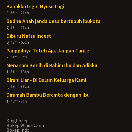
Bapakku Ingin Nyusu Lagi
3j 55m - 21ch
Budhe Anah janda desa bertubuh ibukota
7j 18m - 51ch
Diburu Nafsu Incest
9j 48m - 65ch
Panggilnya Teteh Aja, Jangan Tante
2j 51m - 8ch
Menanam Benih di Rahim Ibu dan Adikku
1j 31m - 13ch
Birahi Liar - Di Dalam Keluarga Kami
4j 29m - 33ch
Dirumah Bambu Bercinta dengan Ibu
1j 49m - 7ch
Kingbokep
Bokep Winda Cann
Bokep Indo