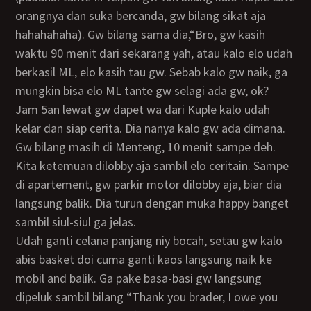
orangnya dan suka bercanda, gw bilang sikat aja
hahahahaha). Gw bilang sama dia,“Bro, gw kasih
waktu 90 menit dari sekarang yah, atau kalo elo udah
berkasil ML, elo kasih tau gw. Sebab kalo gw naik, ga
mungkin bisa elo ML tante gw selagi ada gw, ok?
Jam 5an lewat gw dapet wa dari Kuple kalo udah
kelar dan siap cerita. Dia nanya kalo gw ada dimana.
Gw bilang masih di Menteng, 10 menit sampe deh.
Kita ketemuan dilobby aja sambil elo ceritain. Sampe
di apartement, gw parkir motor dilobby aja, biar dia
langsung balik. Dia turun dengan muka happy banget
sambil siul-siul ga jelas.
Udah ganti celana panjang niy bocah, setau gw kalo
abis basket doi cuma ganti kaos langsung naik ke
mobil and balik. Ga pake basa-basi gw langsung
dipeluk sambil bilang “Thank you brader, I owe you