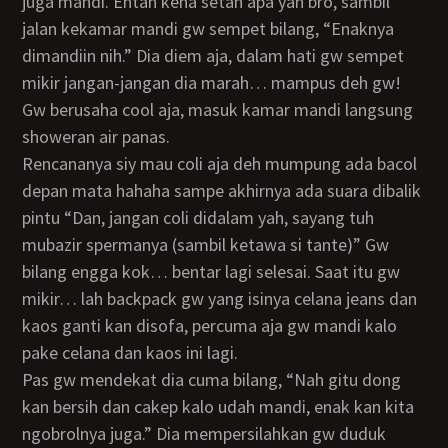
juga mandi. Entah kena setan apa yah bro, sambil
jalan kekamar mandi gw sempet bilang, “Enaknya
dimandiin nih.” Dia diem aja, dalam hati gw sempet
mikir jangan-jangan dia marah… mampus deh gw!
Gw berusaha cool aja, masuk kamar mandi langsung
showeran air panas.
Rencananya siy mau coli aja deh mumpung ada bacol
depan mata hahaha sampe akhirnya ada suara dibalik
pintu “Dan, jangan coli didalam yah, sayang tuh
mubazir spermanya (sambil ketawa si tante)” Gw
bilang engga kok… bentar lagi selesai. Saat itu gw
mikir… lah backpack gw yang isinya celana jeans dan
kaos ganti kan disofa, percuma aja gw mandi kalo
pake celana dan kaos ini lagi.
Pas gw mendekat dia cuma bilang, “Nah gitu dong
kan bersih dan cakep kalo udah mandi, enak kan kita
ngobrolnya juga.” Dia mempersilahkan gw duduk