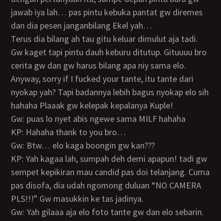
jawab iya lah… pas pintu kebuka pantat gw diremes
dan dia pesen janganbilang Ekel yah…
terus dia bilang ah tau gitu keluar dimulut aja tadi.
Gw kaget tapi pintu dauh keburu ditutup. Gituuuu bro
cerita gw dan gw harus bilang apa niy sama elo.
Anyway, sorry if I fucked your tante, itu tante dari
nyokap yah? Tapi badannya lebih bagus nyokap elo sih
hahaha Plaaak gw kelepak kepalanya Kuple!
Gw: puas lo nyet abis ngewe sama MILF hahaha
KP: Hahaha thank to you bro…
Gw: Btw… elo kaga boongin gw kan???
KP: Yah kagaa lah, sumpah deh demi apapun! tadi gw
sempet kepikiran mau candid pas doi telanjang. Cuma
pas disofa, dia udah ngomong duluan “NO CAMERA
PLS!!!” Gw masukkin ke tas jadinya.
Gw: Yah gilaaa aja elo foto tante gw dan elo sebarin.