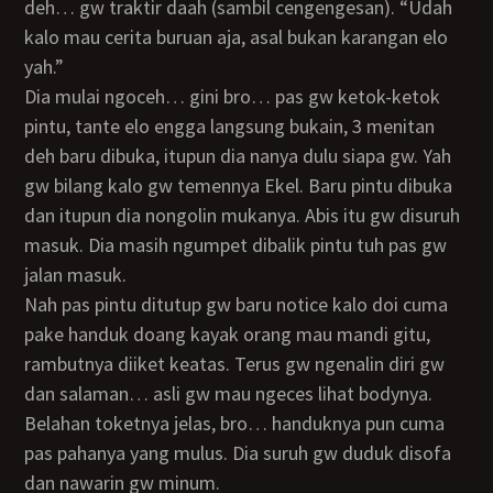
deh… gw traktir daah (sambil cengengesan). “Udah
kalo mau cerita buruan aja, asal bukan karangan elo
yah.”
Dia mulai ngoceh… gini bro… pas gw ketok-ketok
pintu, tante elo engga langsung bukain, 3 menitan
deh baru dibuka, itupun dia nanya dulu siapa gw. Yah
gw bilang kalo gw temennya Ekel. Baru pintu dibuka
dan itupun dia nongolin mukanya. Abis itu gw disuruh
masuk. Dia masih ngumpet dibalik pintu tuh pas gw
jalan masuk.
Nah pas pintu ditutup gw baru notice kalo doi cuma
pake handuk doang kayak orang mau mandi gitu,
rambutnya diiket keatas. Terus gw ngenalin diri gw
dan salaman… asli gw mau ngeces lihat bodynya.
Belahan toketnya jelas, bro… handuknya pun cuma
pas pahanya yang mulus. Dia suruh gw duduk disofa
dan nawarin gw minum.