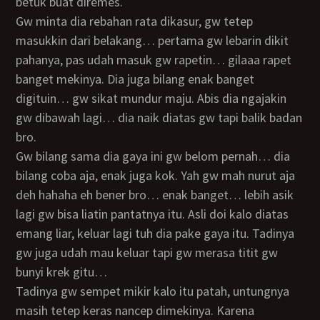
betuk buat diremes.
Gw minta dia rebahan rata dikasur, gw tetep
masukkin dari belakang… pertama gw lebarin dikit
pahanya, pas udah masuk gw rapetin… gilaaa rapet
banget mekinya. Dia juga bilang enak banget
digituin… gw sikat mundur maju. Abis dia ngajakin
gw dibawah lagi… dia naik diatas gw tapi balik badan
bro.
Gw bilang sama dia gaya ini gw belom pernah… dia
bilang coba aja, enak juga kok. Yah gw mah nurut aja
deh hahaha eh bener bro… enak banget… lebih asik
lagi gw bisa liatin pantatnya itu. Asli doi kalo diatas
emang liar, keluar lagi tuh dia pake gaya itu. Tadinya
gw juga udah mau keluar tapi gw merasa titit gw
bunyi krek gitu…
tadinya gw sempet mikir kalo itu patah, untungnya
masih tetep keras nancep dimekinya. Karena