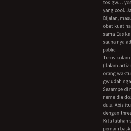
tos gw… yes
yang cool. J
Dijalan, masuk WA dari Tante M kalo dia udah sampe. Gw godain Eas apakah dia perlu
obat kuat h
sama Eas kal
sauna nya ad
public.
Terus kolam renangnya juga indoor ukuran olympic. Gw pernah latihan disini sendiri
(dalam artia
orang waktu 
gw udah nga
Sesampe di resepsionis, nama Tante M paling atas plus 2 org guess… dan cuma ada
nama dia do
dulu. Abis i
dengan threa
Kita latihan sambil chit chat… Tante M bilang kalo postur badan Eas bagus, kayak
pemain baske