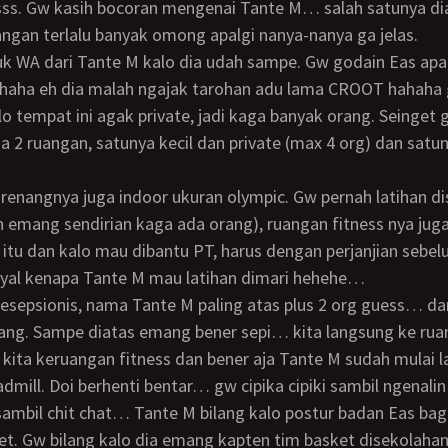
ss. Gw kasih bocoran mengenai Tante M… salah satunya di
angan terlalu banyak omong apalgi nanya-nanya ga jelas.
ahaha eh dia malah ngajak tarohan adu lama CROOT hahaha 
o tempat ini agak private, jadi kaga banyak orang. Seinget
a 2 ruangan, satunya kecil dan private (max 4 org) dan sat
n emang sendirian kaga ada orang), ruangan fitness nya jug
itu dan kalo mau dibantu PT, harus dengan perjanjian sebel
yal kenapa Tante M mau latihan dimari hehehe…
ang. Sampe diatas emang bener sepi… kita langsung ke rua
tu kita keruangan fitness dan bener aja Tante M sudah mulai l
dmill. Doi berhenti bentar… gw cipika cipiki sambil ngenalin
t. Gw bilang kalo dia emang kapten tim basket disekolaha