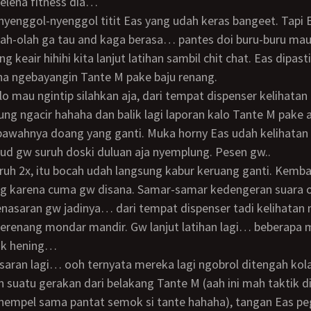
elena fitness dia…
lah-olah ga tau and kaga berasa… pantes doi buru-buru mau
 keair hihihi kita lanjut latihan sambil chit chat. Eas dipas
na ngebayangin Tante M pake baju renang.
sung ngacir hahaha dan balik lagi laporan kalo Tante M pake 
 bawahnya doang yang ganti. Muka horny Eas udah kelihatan
ud gw suruh doski duluan aja nyemplung. Pesen gw..
ing karena cuma gw disana. Samar-samar kedengeran suara 
nasaran gw jadinya… dari tempat dispenser tadi kelihatan
berenang mondar mandir. Gw lanjut latihan lagi… beberapa 
ok hening…
 suatu gerakan dari belakang Tante M (aah ini mah taktik d
a nempel sama pantat semok si tante hahaha), tangan Eas p