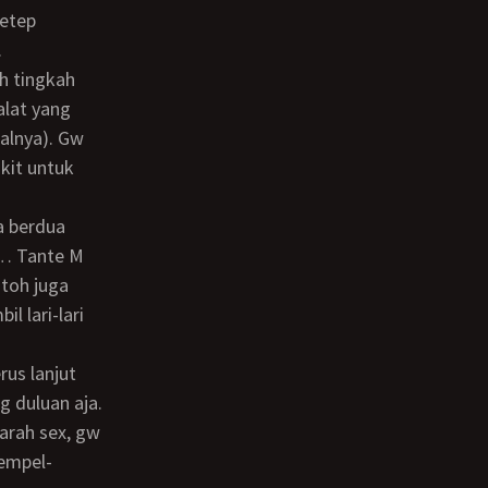
tetep
.
alat yang
oalnya). Gw
ikit untuk
a… Tante M
ntoh juga
l lari-lari
 duluan aja.
earah sex, gw
tempel-