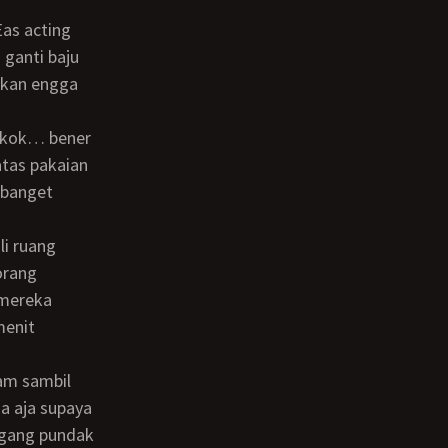
 ganti baju
tikan engga
atas pakaian
 banget
orang
 mereka
menit
ia aja supaya
egang pundak