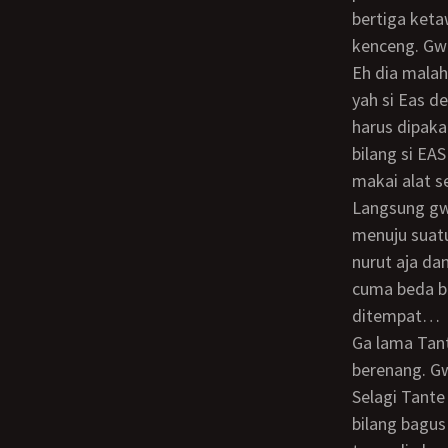
bertiga keta
kenceng. Gw 
Eh dia malah meragain pegang toketnya sambil diangkat dikit, yang salah tingkah
yah si Eas d
harus dipaka
bilang si EAS
makai alat s
Langsung gw kodein Eas biar dia jgn diem cengar cengir aja hihihi Mereka berdua
menuju suat
nurut aja da
cuma beda be
ditempat…
Ga lama Tante M bilang kalo dia udah mulai cape, mau istirahat bentar terus lanjut
berenang. Gw
Selagi Tante
bilang bagus