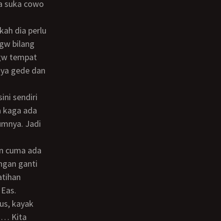
a suka cowo
gw bilang
 gw tempat
unya gede dan
a kaga ada
umnya. Jadi
ngan ganti
atihan
 Eas.
n… Kita