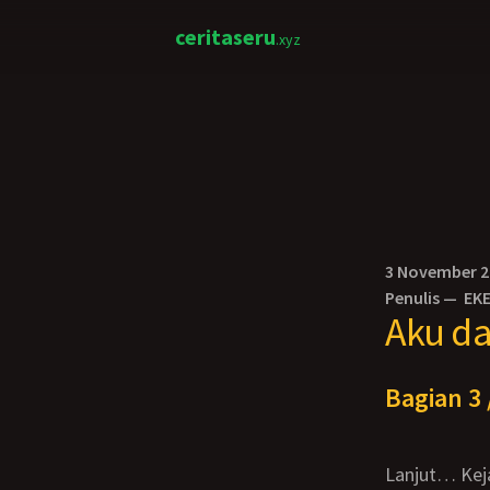
ceritaseru
.xyz
3 November 
Penulis —
EK
Aku da
Bagian 3 
Lanjut… Kej