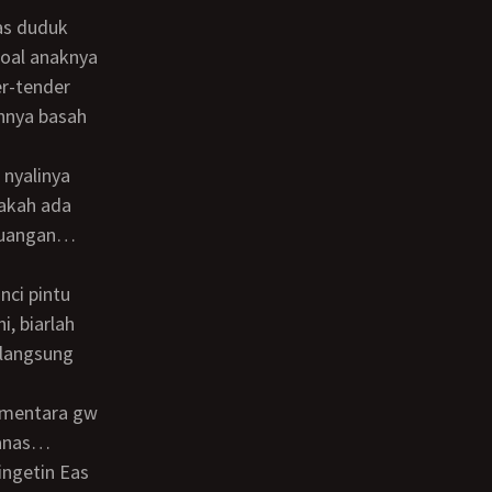
soal anaknya
er-tender
annya basah
pakah ada
eruangan…
i, biarlah
 langsung
ganas…
ngetin Eas