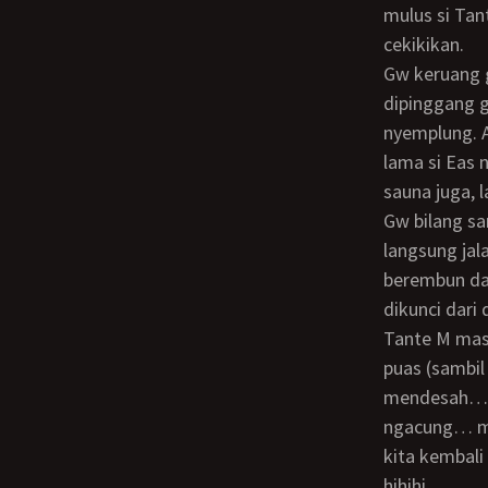
mulus si Tan
cekikikan.
Gw keruang ganti… terus jalan kekolam renang dengan handuk melingkar
dipinggang g
nyemplung. 
lama si Eas
sauna juga, l
Gw bilang sama Eas kalo buka aja celana renangnya, pake handukan aja. Yah sud dia
langsung jal
berembun dan
dikunci dari
Tante M masuk ruangan sauna dengan handukan doang. Doi bilang cape tapi belom
puas (sambil
mendesah… t
ngacung… mul
kita kembali
hihihi