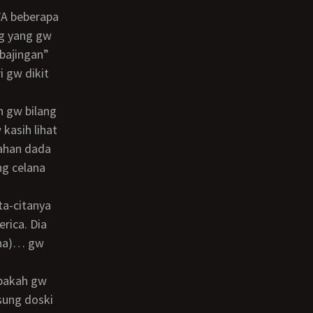
ng yang gw
bajingan”
i gw dikit
kasih lihat
lahan dada
ng celana
rica. Dia
haha)… gw
sung doski