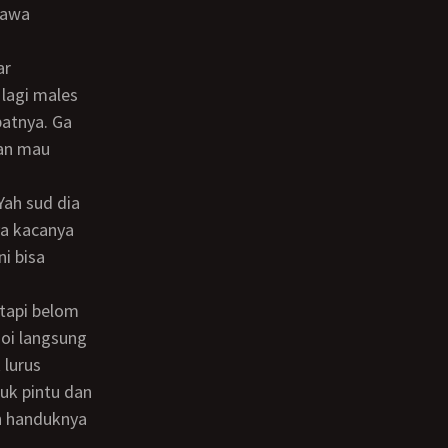
tawa
lagi males
atnya. Ga
dan mau
ya kacanya
i bisa
doi langsung
lurus
uk pintu dan
n handuknya