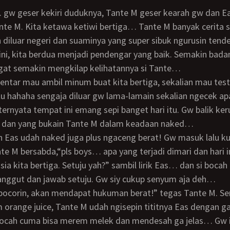
nte M. Kita ketawa ketiwi bertiga… Tante M banyak cerita 
 diluar negeri dan suaminya yang super sibuk ngurusin tend
ini, kita berdua menjadi pendengar yang baik. Semakin bad
gat semakin mengkilap kelihatannya si Tante…
tu hahaha sengaja diluar gw lama-lamain sekalian ngecek a
ternyata tempat ini emang sepi banget hari itu. Gw balik k
u dan yang bukain Tante M dalam keadaan naked…
nte M bersabda,“pls boys… apa yang terjadi dimari dan hari in
sia kita bertiga. Setuju yah?” sambil lirik Eas… dan si bocah
ggut dan jawab setuju. Gw siy cukup senyum aja deh…
orange juice, Tante M udah ngisepin tititnya Eas dengan 
ocah cuma bisa merem melek dan mendesah ga jelas… Gw i