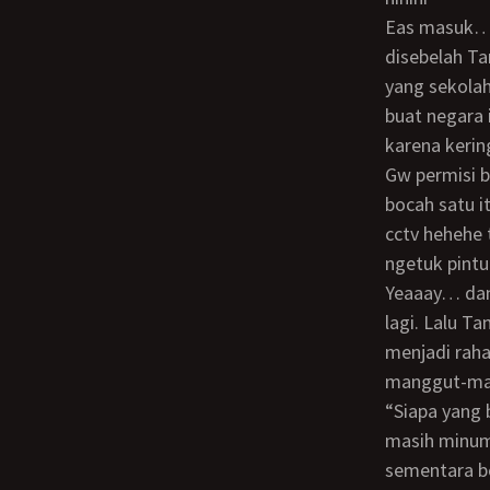
Eas masuk… gw geser kekiri duduknya, Tante M geser kearah gw dan Eas duduk
disebelah Ta
yang sekolah
buat negara 
karena kerin
Gw permisi bentar mau ambil minum buat kita bertiga, sekalian mau test nyalinya
bocah satu i
cctv hehehe 
ngetuk pint
yeaaay… dan Eas udah naked juga plus ngaceng berat! Gw masuk lalu kunci pintu
lagi. Lalu Ta
menjadi raha
manggut-man
“siapa yang bocorin, akan mendapat hukuman berat!” tegas Tante M. Sementara gw
masih minum 
sementara b