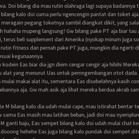
wa. Doi bilang dia mau rutin olahraga lagi supaya badannya 
bilang kalo doi cuma perlu ngencengin pantat dan toket aja
eh hahaha mupeng langsung! Gw bilang pake PT aja biar tau 
i, terus beli supplement dari Amerika (nyokap minum juga s
 rutin fitness dan pernah pake PT juga, mungkin dia ngerti d
esuai kegunaannya.
u alat yang menurut Uas untuk pemngembangan otot dad
n mulai makai alat itu, sementara Eas disebelahnya kasih co
bannya aja. Gw mah asik aja lihat mereka berdua akrab sambi
 sama Eas masih mau latihan beban, jadi doi mau nyemplung
 M ganti baju, Eas sempet bilang kalo doi udah mulai chat k
 dooong hehehe Eas juga bilang kalo pundak doi sempet di