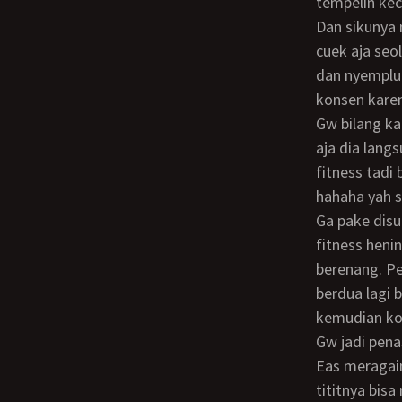
tempelin kec
dan sikunya nyenggol-nyenggol titit Eas yang udah keras bangeet. Tapi Eas acting
cuek aja seo
dan nyemplung
konsen kare
Gw bilang kalo mau ngintip silahkan aja, dari tempat dispenser kelihatan kok… bener
aja dia lang
fitness tadi
hahaha yah s
Ga pake disuruh 2x, itu bocah udah langsung kabur keruang ganti. Kembali ruang
fitness hen
berenang. Pe
berdua lagi 
kemudian k
gw jadi penasaran lagi… ooh ternyata mereka lagi ngobrol ditengah kolam sambil
Eas meragain
tititnya bis