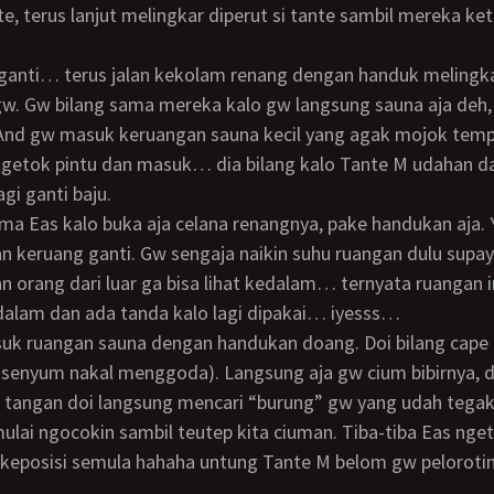
te, terus lanjut melingkar diperut si tante sambil mereka ke
w. Gw bilang sama mereka kalo gw langsung sauna aja deh, 
And gw masuk keruangan sauna kecil yang agak mojok temp
 ngetok pintu dan masuk… dia bilang kalo Tante M udahan 
agi ganti baju.
an keruang ganti. Gw sengaja naikin suhu ruangan dulu supa
 orang dari luar ga bisa lihat kedalam… ternyata ruangan in
 dalam dan ada tanda kalo lagi dipakai… iyesss…
 senyum nakal menggoda). Langsung aja gw cium bibirnya, 
angan doi langsung mencari “burung” gw yang udah tegak 
ai ngocokin sambil teutep kita ciuman. Tiba-tiba Eas nget
 keposisi semula hahaha untung Tante M belom gw peloroti