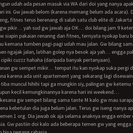
ari ini. Gw jawab belom (karena memang belum ada acara). 
ng, fitnes terus berenang di salah satu club elite di Jakart
y gw pikir… yah sud gw jawab aja OK… doi bilang jam 9 kete
u kemana tumben pagi-pagi udah mau jalan. Gw bilang sam
en ngajak jalan, latihan golep nya besok aja yah… engga p
a cipiki cuzzz hahaha (daripada banyak pertanyaan).
a karena ada unit apartement yang sekarang lagi disewain.
a-tiba muncul hihihi tapi ga mungkin siy, palingan gw ketemu
tupun kecil kemungkinannya karena hari ini weekend…
rena kebetulan dia juga belum jalan. Terus gw iseng nanya 
emen 1 org. Dia jawab ok aja selama anaknya engga ember 
ia. Gw pastiin doi kalo ada beberapa temen gw yang engga
 bisa pegang rahasia.