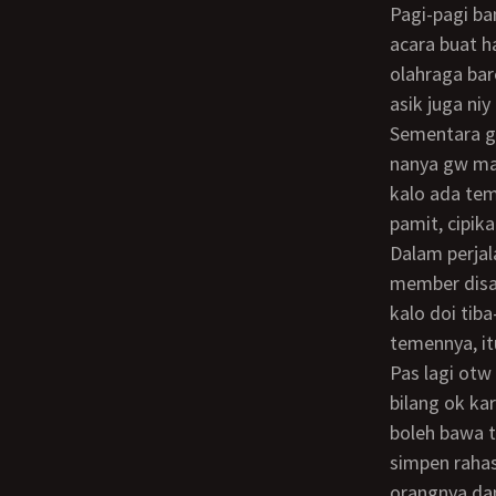
Pagi-pagi bangun udah ada pesan masuk via WA dari doi yang nanya apakah gw ada
acara buat h
olahraga bare
asik juga ni
Sementara gw siapin pakaian renanng dan fitnes, ternyata nyokap baru bangun. Doi
nanya gw ma
kalo ada tem
pamit, cipik
Dalam perjalanan gw sempet mikir… tempat itu kan nyokap suka pergi dan kita
member disan
kalo doi tib
temennya, i
Pas lagi otw kesana gw sempet bilang sama tante M kalo gw mau sarapan dulu, dia
bilang ok ka
boleh bawa t
simpen rahas
orangnya dan