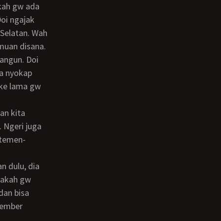
Doi ngajak
a Selatan. Wah
muan disana.
a nyokap
ake lama gw
 Ngeri juga
 temen-
apakah gw
dan bisa
 ember