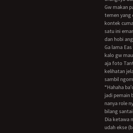
Gw makan pagi di PerTok (kerena deket dari rumah), dari situ gw coba WA beberapa
temen yang d
kontek cuma 
satu ini ema
dan hobi ang
Ga lama Eas udah sampe. Dia pesen makanan buat sarapan. Selagi makan gw bilang
kalo gw mau
aja foto Tan
kelihatan je
sambil ngom
“hahaha ba’on satu ini emang kocak anaknya, terkenal sampe kelas 3. Cita-citanya
jadi pemain 
nanya role n
bilang santa
Dia ketawa ngakak hampir keselek… dia masih penasaran nanya terus apakah gw
udah ekse (b