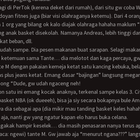
oyan fitnes juga (biar visi olahraganya ketemu). Dari 4 ora
1 org yang bilang ok kalo diajak olahraga hahaha maklum “
ng anak basket disekolah. Namanya Andreas, lebih tinggi dar
kat beban, dll.
 ketemuan sama Tante… dia melotot dan kaga percaya, gw 
te M dengan pakaian kemeja ketat satu kancing kebuka, be
las plus jeans ketat. Emang dasar “bajingan” langsung mega
ong “Dude, gw udah ngaceng neh!
basket NBA (ok dueeeh), bisa ja siy secara bokapnya bule Ame
ya dia sebagai apa (dia mikir mau tanding basket keles ha
i aja, nanti gw yang ngatur kapan elo harus buka celana.
aca: ngewi) tante M. Gw jawab aja “menurut ngana???” lang