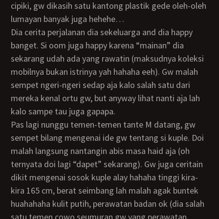
cipiki, gw dikasih satu kantong plastik gede oleh-oleh
lumayan banyak juga hehehe…
Dia cerita perjalanan dia sekeluarga and dia happy
banget. Si oom juga happy karena “mainan” dia
sekarang udah ada yang rawatin (maksudnya koleksi
mobilnya bukan istrinya yah hahaha eeh). Gw malah
sempet ngeri-ngeri sedap aja kalo salah satu dari
mereka kenal ortu gw, but anyway lihat nanti aja lah
kalo sampe tau juga gapapa.
Pas lagi nunggu temen-temen tante M datang, gw
sempet bilang mengenai ide gw tentang si kuple. Doi
malah langsung nantangin abis masa haid aja (oh
ternyata doi lagi “dapet” sekarang). Gw juga ceritain
dikit mengenai sosok kuple alay hahaha tinggi kira-
kira 165 cm, berat seimbang lah malah agak buntek
huahahaha kulit putih, perawatan badan ok (dia salah
satu temen cowo seumuran gw yang perawatan