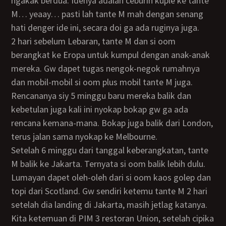
ngakak berdua. Idenya adalah ceburin kuple ke tante
M… yeaay… pasti lah tante M mah dengan senang
hati denger ide ini, secara doi ga ada ruginya juga.
2 hari sebelum Lebaran, tante M dan si oom
berangkat ke Eropa untuk kumpul dengan anak-anak
mereka. Gw dapet tugas nengok-negok rumahnya
dan mobil-mobil si oom plus mobil tante M juga.
Rencananya siy 5 minggu baru mereka balik dan
kebetulan juga kali ini nyokap bokap gw ga ada
rencana kemana-mana. Bokap juga balik dari London,
terus jalan sama nyokap ke Melbourne.
Setelah 6 minggu dari tanggal keberangkatan, tante
M balik ke Jakarta. Ternyata si oom balik lebih dulu.
Lumayan dapet oleh-oleh dari si oom kaos golep dan
topi dari Scotland. Gw sendiri ketemu tante M 2 hari
setelah dia landing di Jakarta, masih jetlag katanya.
Kita ketemuan di PIM 3 restoran Union, setelah cipika