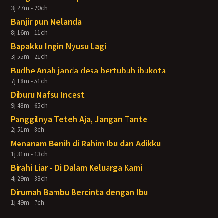
3j 27m - 20ch
Banjir pun Melanda
8j 16m - 11ch
Bapakku Ingin Nyusu Lagi
3j 55m - 21ch
Budhe Anah janda desa bertubuh ibukota
7j 18m - 51ch
Diburu Nafsu Incest
9j 48m - 65ch
Panggilnya Teteh Aja, Jangan Tante
2j 51m - 8ch
Menanam Benih di Rahim Ibu dan Adikku
1j 31m - 13ch
Birahi Liar - Di Dalam Keluarga Kami
4j 29m - 33ch
Dirumah Bambu Bercinta dengan Ibu
1j 49m - 7ch