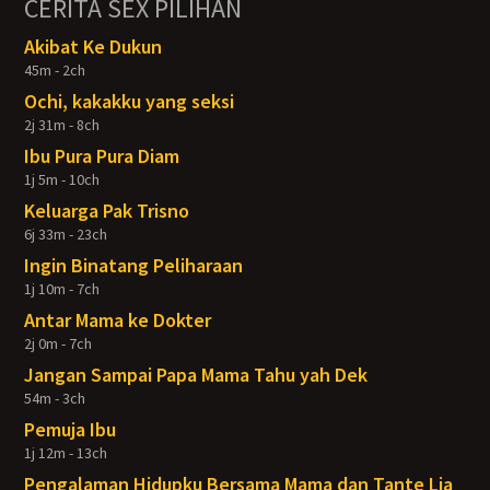
CERITA SEX PILIHAN
Akibat Ke Dukun
45m - 2ch
Ochi, kakakku yang seksi
2j 31m - 8ch
Ibu Pura Pura Diam
1j 5m - 10ch
Keluarga Pak Trisno
6j 33m - 23ch
Ingin Binatang Peliharaan
1j 10m - 7ch
Antar Mama ke Dokter
2j 0m - 7ch
Jangan Sampai Papa Mama Tahu yah Dek
54m - 3ch
Pemuja Ibu
1j 12m - 13ch
Pengalaman Hidupku Bersama Mama dan Tante Lia