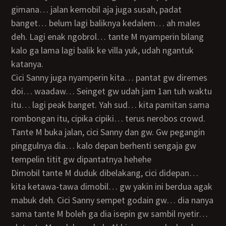
gimana… jalan kemobil aja juga susah, padat
banget… belum lagi baliknya kedalem… ah males
deh. Lagi enak ngobrol… tante M nyamperin bilang
kalo ga lama lagi balik ke villa yuk, udah ngantuk
katanya.
Cici Sanny juga nyamperin kita… pantat gw diremes
doi… waadaw… Seinget gw udah jam 1an tuh waktu
itu… lagi peak banget. Yah sud… kita pamitan sama
rombongan itu, cipika cipiki… terus nerobos crowd.
Tante M buka jalan, cici Sanny dan gw. Gw pegangin
pinggulnya dia… kalo depan berhenti sengaja gw
tempelin titit gw dipantatnya hehehe
Dimobil tante M duduk dibelakang, cici didepan…
kita ketawa-tawa dimobil… gw yakin ini berdua agak
mabuk deh. Cici Sanny sempet godain gw… dia nanya
sama tante M boleh ga dia isepin gw sambil nyetir…