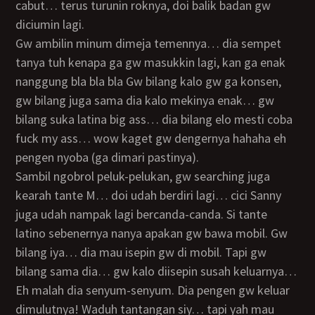
cabut… terus turunin roknya, doi balik badan gw
diciumin lagi.
Gw ambilin minum dimeja temennya… dia sempet
tanya tuh kenapa ga gw masukkin lagi, kan ga enak
nanggung bla bla bla Gw bilang kalo gw ga konsen,
gw bilang juga sama dia kalo mekinya enak… gw
bilang suka latina big ass… dia bilang elo mesti coba
fuck my ass… wow kaget gw dengernya hahaha eh
pengen nyoba (ga dimari pastinya).
Sambil ngobrol peluk-pelukan, gw searching juga
kearah tante M… doi udah berdiri lagi… cici Sanny
juga udah nampak lagi bercanda-canda. Si tante
latino sebenernya nanya apakan gw bawa mobil. Gw
bilang iya… dia mau isepin gw di mobil. Tapi gw
bilang sama dia… gw kalo diisepin susah keluarnya…
eh malah dia senyum-senyum. Dia pengen gw keluar
dimulutnya! Waduh tantangan siy… tapi yah mau