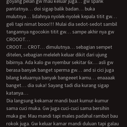
goyang pelan gw mau keluar juga… gw spank
pantatnya… doi sigap balik badan… buka
mulutnya… lidahnya nyolek-nyolek kepala titit gw…
geli tapi nimat booo!!! Mulai dia sedot-sedot sambil
tangannya ngocokin titit gw… sampe akhir nya gw
CROOOT…
CROOT… CROT… dimulutnya… sebagian sempet
ditelen, sebagian meleleh keluar dikit dari ujung
bibirnya. Ada kalo gw nyembur sekitar 6x… asli gw
berasa banyak banget sperma gw… and si cici juga
bilang keluarnya banyak bangeeet kamu… enaaaak
banget… dia suka! Sayang tadi dia kurang sigap
katanya…
Dia langsung kekamar mandi buat kumur-kumur
sama cuci muka. Gw juga cuci-cuci sama bersihin
muka gw. Mau mandi tapi males padahal rambut bau
rokok juga. Gw keluar kamar mandi duluan tapi galau