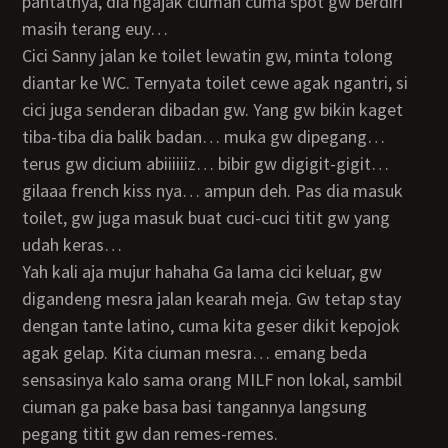
pantatnya, dia ngajak ciuman cuma spot gw berdiri
masih terang euy…
Cici Sanny jalan ke toilet lewatin gw, minta tolong
diantar ke WC. Ternyata toilet cewe agak ngantri, si
cici juga senderan dibadan gw. Yang gw bikin kaget
tiba-tiba dia balik badan… muka gw dipegang…
terus gw dicium abiiiiiiz… bibir gw digigit-gigit…
gilaaa french kiss nya… ampun deh. Pas dia masuk
toilet, gw juga masuk buat cuci-cuci titit gw yang
udah keras…
yah kali aja mujur hahaha Ga lama cici keluar, gw
digandeng mesra jalan kearah meja. Gw tetap stay
dengan tante latino, cuma kita geser dikit kepojok
agak gelap. Kita ciuman mesra… emang beda
sensasinya kalo sama orang MILF non lokal, sambil
ciuman ga pake basa basi tangannya langsung
pegang titit gw dan remes-remes.