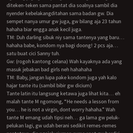
diteken-teken sama pantat dia soalnya sambil dia
nyender kebelakangditahan sama badan gw. Dia
sempet nanya umur gw juga, gw bilang aja 23 tahun
hahaha biar engga anak kecil juga.
TM: Duh darling sibuk niy sama tantenya yang baru…
hahaha babe, kondom nya bagi doong! 2 pcs aja…
satu buat cici Sanny tuh.
Gw: (rogoh kantong celana) Wah kayaknya ada yang
masuk jebakan bad girls neh hahahaha
TM: Baby, jangan lupa pake kondom juga yah kalo
hajar tante itu (sambil bibir gw dicium)
Tante latin itu langsung ketawa juga lihat kita… eh
malah tante M ngomong, “He needs a lesson from
you… he is not a virgin, dont worry hahaha.” Wah
tante M emang udah tipsi neh… ga lama gw peluk-
pelukan lagi, gw udah berani sedikit remes-remes