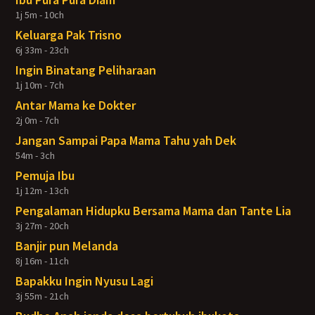
1j 5m - 10ch
Keluarga Pak Trisno
6j 33m - 23ch
Ingin Binatang Peliharaan
1j 10m - 7ch
Antar Mama ke Dokter
2j 0m - 7ch
Jangan Sampai Papa Mama Tahu yah Dek
54m - 3ch
Pemuja Ibu
1j 12m - 13ch
Pengalaman Hidupku Bersama Mama dan Tante Lia
3j 27m - 20ch
Banjir pun Melanda
8j 16m - 11ch
Bapakku Ingin Nyusu Lagi
3j 55m - 21ch