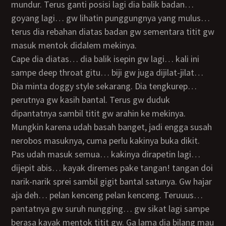
mundur. Terus ganti posisi lagi dia balik badan…
goyang lagi… gw lihatin punggungnya yang mulus…
terus dia rebahan diatas badan gw sementara titit gw
masuk mentok didalem mekinya.
Cape dia diatas… dia balik isepin gw lagi… kali ini
sampe deep throat gitu… biji gw juga dijilat-jilat…
Dia minta doggy style sekarang. Dia tengkurep…
perutnya gw kasih bantal. Terus gw duduk
dipantatnya sambil titit gw arahin ke mekinya.
Mungkin karena udah basah banget, jadi engga susah
nerobos masuknya, cuma perlu kakinya buka dikit.
Pas udah masuk semua… kakinya dirapetin lagi…
dijepit abis… kayak diremes pake tangan! tangan doi
narik-narik sprei sambil gigit bantal satunya. Gw hajar
aja deh… pelan kenceng pelan kenceng. Teruuus…
pantatnya gw suruh nungging… gw sikat lagi sampe
berasa kayak mentok titit gw. Ga lama dia bilang mau