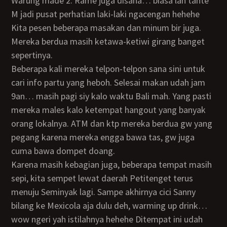
Warung made 2. Rame juga disana… biasa lah tante
M jadi pusat perhatian laki-laki ngacengan hehehe
Kita pesen beberapa masakan dan minum bir juga.
Mereka berdua masih ketawa-ketiwi girang banget
sepertinya.
Beberapa kali mereka telpon-telpon sana sini untuk
cari info partu yang heboh. Selesai makan udah jam
9an… masih pagi siy kalo waktu Bali mah. Yang pasti
mereka males kalo ketempat hangout yang banyak
orang lokalnya. ATM dan ktp mereka berdua gw yang
pegang karena mereka engga bawa tas, gw juga
cuma bawa dompet doang.
Karena masih kebagian juga, beberapa tempat masih
sepi, kita sempet lewat daerah Petitenget terus
menuju Seminyak lagi. Sampe akhirnya cici Sanny
bilang ke Mexicola aja dulu deh, warming up drink…
wow ngeri yah istilahnya hehehe Ditempat ini udah