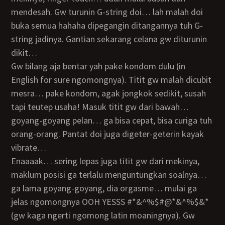
mendesah. Gw turunin G-string doi… lah malah doi
buka semua hahaha dipegangin ditangannya tuh G-
string jadinya. Gantian sekarang celana gw diturunin
dikit…
gw bilang aja bentar yah pake kondom dulu (in
English for sure ngomongnya). Titit gw malah dicubit
mesra… pake kondom, agak jongkok sedikit, susah
tapi teutep usaha! Masuk titit gw dari bawah…
goyang-goyang pelan… ga bisa cepat, bisa curiga tuh
orang-orang. Pantat doi juga digeter-geterin kayak
vibrate…
enaaaak… sering lepas juga titit gw dari mekinya,
maklum posisi ga terlalu menguntungkan soalnya…
ga lama goyang-goyang, dia orgasme… mulai ga
jelas ngomongnya OOH YESSS #*&^%$#@*&^%$&*
(gw kaga ngerti ngomong latin moaningnya). Gw