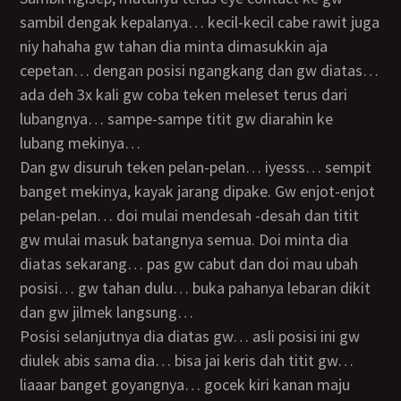
sambil dengak kepalanya… kecil-kecil cabe rawit juga
niy hahaha gw tahan dia minta dimasukkin aja
cepetan… dengan posisi ngangkang dan gw diatas…
ada deh 3x kali gw coba teken meleset terus dari
lubangnya… sampe-sampe titit gw diarahin ke
lubang mekinya…
dan gw disuruh teken pelan-pelan… iyesss… sempit
banget mekinya, kayak jarang dipake. Gw enjot-enjot
pelan-pelan… doi mulai mendesah -desah dan titit
gw mulai masuk batangnya semua. Doi minta dia
diatas sekarang… pas gw cabut dan doi mau ubah
posisi… gw tahan dulu… buka pahanya lebaran dikit
dan gw jilmek langsung…
Posisi selanjutnya dia diatas gw… asli posisi ini gw
diulek abis sama dia… bisa jai keris dah titit gw…
liaaar banget goyangnya… gocek kiri kanan maju