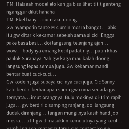
TM: Halaaah model elo kan ga bisa lihat titit ganteng
nganggur dikit hahaha
TM: Ekel baby… cium aku doong…
Gw nyamperin tante M ciumin mesra banget… abis
itu gw ditarik kekamar sebelah sama si cici. Engga
pake basa basi… doi langsung telanjang ajah…
wow… bodynya emang kecil padat niy… putih khas
panlok Surabaya. Yah gw kaga mau kalah doong…
langsung lepas semua juga. Gw kekamar mandi
bentar buat cuci-cuci…
gw kodein juga supaya cici nya cuci juga. Cic Sanny
kalo berdiri berhadapan sama gw cuma sedada gw
ternyata… imut orangnya. Bulu mekinya di-trim rapih
juga… gw berdiri disamping ranjang, doi langsung
duduk diranjang… tangan mungilnya kasih hand job
mesra… titit gw dimasukkin kemulutnya yang kecil…
sambil ngisep, matanya terus eye contact ke gw