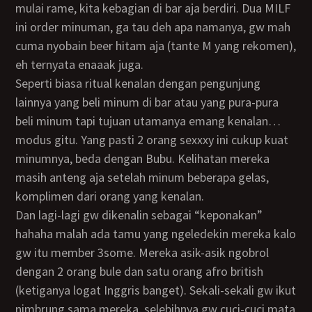
mulai rame, kita kebagian di bar aja berdiri. Dua MILF
ini order minuman, ga tau deh apa namanya, gw mah
cuma nyobain beer hitam aja (tante M yang rekomen),
eh ternyata enaaak juga.
Seperti biasa ritual kenalan dengan pengunjung
lainnya yang beli minum di bar atau yang pura-pura
beli minum tapi tujuan utamanya emang kenalan…
modus gitu. Yang pasti 2 orang sexxxy ini cukup kuat
minumnya, beda dengan Bubu. Kelihatan mereka
masih anteng aja setelah minum beberapa gelas,
komplimen dari orang yang kenalan.
Dan lagi-lagi gw dikenalin sebagai “keponakan”
hahaha malah ada tamu yang ngeledekin mereka kalo
gw itu member 3some. Mereka asik-asik ngobrol
dengan 2 orang bule dan satu orang afro british
(ketiganya logat Inggris banget). Sekali-sekali gw ikut
nimbrung sama mereka, selebihnya gw cuci-cuci mata