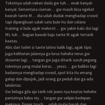
Toketnya udah neken dada gw tuh… enak kenyal-
kenyal. Sementara ciuman… gw masih bisa ngeliat
kearah tante M… dia udah duduk menghadap crowd
tapi dipangkuan salah satu bule itu dan celana
training si bule agak melorot… gw yakin kalo doi lagi
ML tuh… bagian bawah baju tante M agak tertarik
keatas.
Abis dari toilet si tante latino balik lagi, agak tipsi
juga kelihatan jalannya ga lurus hahaha terus gw
diciumin lagi… tangan gw juga ditarik suruh pegang
toketnya yang mulai keras… yesss… gw balikin lagi
badannya menghadap crowd, spot kita itu emang
gelap dan dipojok, jadi orang ga peduli dan ga ada
lalulintas.
Gw belaga gila aja tarik rok jeans nya keatas hehehe
pantatnya halus niy… tangan gw selipin kedepan
mekinya, finger touch… udah mulai basah dan