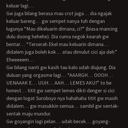
keluar lagi…
gw juga bilang berasa mau crot juga… dia ngajak
keluar bareng… gw sempet nanya tuh dengan
lugunya “Mau dikeluarin dimana, ci?” (biasa mancing
dulu doong hehehe). Dia cuma negok kearah gw
bentar… “Terserah Ekel mau keluarin dimana…
didalem juga boleh kok… atau dimulut cici aja deh.”
Eheeeeem…
gw bilang nanti gw kasih tau kalo udah diujung. Dia
duluan yang orgasme lagi… “AAARGH… OOOH…
UENAAAK E… UUH… AAH… LEMES AKU!” to be
honest… titit gw sempet lemes dikti denger si cici
dengan logat Suroboyo nya hahahaha titit gw masih
didalem… gw masukkin semua… sambil gw sentak-
sentak maju mundur.
Gw goyangin lagi pelan… udah becek… goyang-