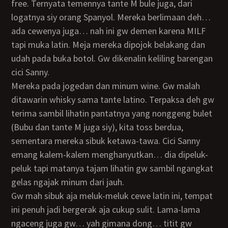
free. Ternyata temennya tante M bule juga, dari
logatnya siy orang Spanyol. Mereka berlimaan deh…
ada cewenya juga… nah ini gw demen karena MILF
tapi muka latin. Meja mereka dipojok belakang dan
udah pada buka botol. Gw dikenalin keliling barengan
cici Sanny.
Mereka pada jogedan dan minum wine. Gw malah
ditawarin whisky sama tante latino. Terpaksa deh gw
terima sambil lihatin pantatnya yang nonggeng bulet
(Bubu dan tante M juga siy), kita toss berdua,
sementara mereka sibuk ketawa-tawa. Cici Sanny
emang kalem-kalem menghanyutkan… dia dipeluk-
peluk tapi matanya tajam lihatin gw sambil ngangkat
gelas ngajak minum dari jauh.
Gw mah sibuk aja meluk-meluk cewe latin ini, tempat
ini penuh jadi bergerak aja cukup sulit. Lama-lama
ngaceng juga gw… yah gimana dong… titit gw