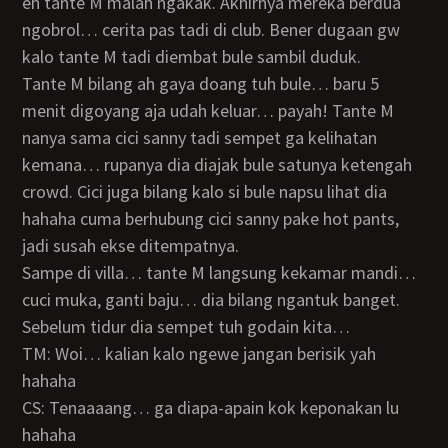
eh tante M malah ngakak. Akhirnya mereka berdua
ngobrol… cerita pas tadi di club. Bener dugaan gw
kalo tante M tadi diembat bule sambil duduk.
Tante M bilang ah gaya doang tuh bule… baru 5
menit digoyang aja udah keluar… payah! Tante M
nanya sama cici sanny tadi sempet ga kelihatan
kemana… rupanya dia diajak bule satunya ketengah
crowd. Cici juga bilang kalo si bule napsu lihat dia
hahaha cuma berhubung cici sanny pake hot pants,
jadi susah ekse ditempatnya.
Sampe di villa… tante M langsung kekamar mandi…
cuci muka, ganti baju… dia bilang ngantuk banget.
Sebelum tidur dia sempet tuh godain kita…
TM: Woi… kalian kalo ngewe jangan berisik yah
hahaha
CS: Tenaaaang… ga diapa-apain kok keponakan lu
hahaha