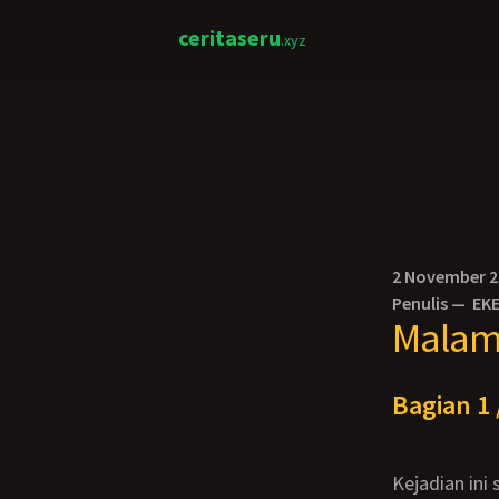
ceritaseru
.xyz
2 November 
Penulis —
EK
Malam
Bagian 1 
Kejadian ini sebenernya ga direncanakan, cuma pas kebetulan ingin malam tahun baru