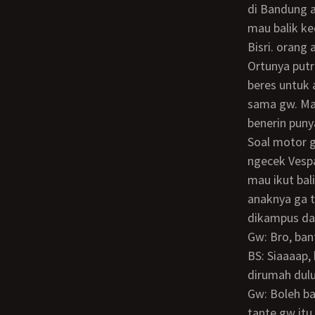
di Bandung a
mau balik k
Bisri. orang
Ortunya putra daerah sana, bulan Maret dia berangkat karena semua bea siswa sudah
beres untuk a
sama gw. Ma
benerin puny
Soal motor ginian, gw jujur ga ngerti hehehe Bisri semangat banget pas dibilangin
ngecek Vespa
mau ikut bal
anaknya ga t
dikampus da
Gw: Bro, b
BS: Siaaaap, brader… gw ikutan ke Jakarta yak bawa barang-barang gw. Titip
dirumah dulu
Gw: Boleh banget… nah elo kan suka workout tuh, bisa deh barengan kita sama
tante gw itu.