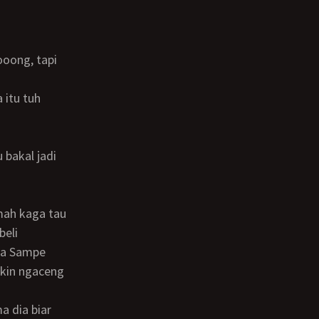
beli
aha Sampe
akin ngaceng