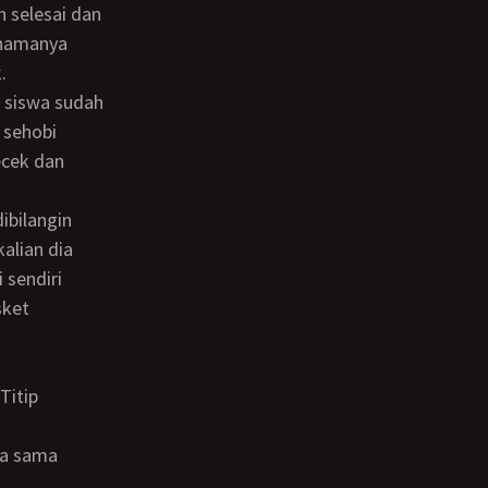
h selesai dan
 namanya
.
h sehobi
ecek dan
alian dia
 sendiri
sket