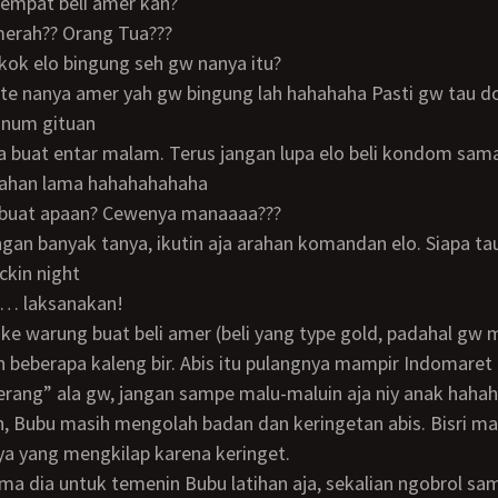
 tempat beli amer kan?
 merah?? Orang Tua???
kok elo bingung seh gw nanya itu?
inum gituan
 tahan lama hahahahahaha
buat apaan? Cewenya manaaaa???
ckin night
an… laksanakan!
 beberapa kaleng bir. Abis itu pulangnya mampir Indomaret 
erang” ala gw, jangan sampe malu-maluin aja niy anak hah
, Bubu masih mengolah badan dan keringetan abis. Bisri m
ya yang mengkilap karena keringet.