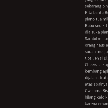
sekarang pin
Kita bantu Bubu cuci piring setelah semua kenyang. Bisri minta ijin untuk coba main
piano tua mi
Bubu sedikit
dia suka pia
Sambil minum wine kita ngobrol disofa sambil bercanda-canda. Ga ngira kalo orang-
orang haus a
sudah menjur
tipsi, eh si
cheers… kaga pake lama, abis juga… tinggal punya Bubu yang tersisa. Pesta
kembang api
dijalan stra
atas soalny
gw sama Bisri saling lihat-lihatan… dan Bisri kena cubit mesra Bubu hehehe Gw
bilang kalo 
karena emang