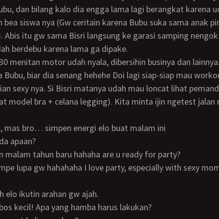
ubu, dan bilang kalo dia engga lama lagi berangkat karena 
bea siswa nya (Gw ceritain karena Bubu suka sama anak pin
. Abis itu gw sama Bisri langsung ke garasi samping nengok
ah berdebu karena lama ga dipake.
 Bubu, biar dia senang hehehe Doi lagi siap-siap mau worko
an sexy nya. Si Bisri matanya udah mau loncat lihat peman
at model bra + celana legging). Kita minta ijin ngetest jalan
i, mas bro… simpen energi elo buat malam ini
ada apaan?
kan malam tahun baru hahaha are u ready for party?
h elo ikutin arahan gw ajah.
, bos kecil! Apa yang hamba harus lakukan?