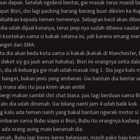
un depan. Setelah ngobrol bentar, gw masuk terus mandi be
hibahkan kepada temen-temennya. Sebagian kecil akan diba
 dia udah dijual katanya, terus jeep nya sudah dibawa saudar
h kontekan sama si kakak selama ini, yah karena emang me
anget dari SMA.
deket siy ga jauh amat hahaha). Bisri ini orangnya setia da
, dia di keluarga gw mah udah masuk ring 1. Dia juga kalo 
t banget, bukan jenis yang emberan. Gw bantuin dia bentar 
g mana abis itu jasa kirim akan ambil.
kalo dia udah dirumah. Gw bilang nanti jam 4 udah balik kok.
g kalo ada temen nanti yang bakal bantuin ngecek motor s
ambaran sama Bubu siapa si Bisri, Bubu itu orangnya kadang
 ada orang asing main kerumah dia.