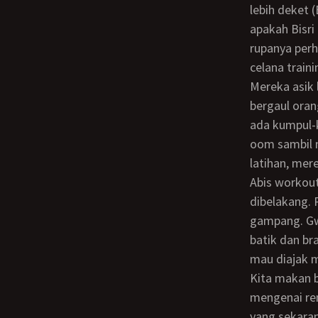
lebih deket 
apakah Bisri
rupanya perh
celana train
Mereka asik latihan sambil diskusi akademis, seneng lihatnya ini anak gampang
bergaul oran
ada kumpul-k
oom sambil m
latihan, me
Abis workout, Bubu mandi… kita juga mandi gantian dikamar mandi gede
dibelakang. 
gampang. Gw
batik dan br
mau diajak 
Kita makan bertiga sambil ngobrol yang ringan aja, lebih banyak Bubu nanya Bisri
mengenai ren
yang sekaran