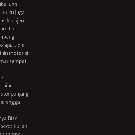
ubu juga
. Bubu juga
kasih pinjem
ri dia.
lo aja… dia
ihin motor si
kamar tempat
r biar
ster panjang
dia engga
beres kuliah
wah sampe