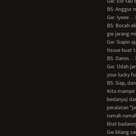
Gw: Elo tau
BS: Anggur
Gw: Iyeee… 
BS: Bocah elite nanya amer yah gw bingung lah hahahaha Pasti gw tau dooong, tapi
gw jarang m
Gw: Siapin aja buat entar malam. Terus jangan lupa elo beli kondom sama itu tuh
tissue buat
BS: Damn… 
Gw: Udah jangan banyak tanya, ikutin aja arahan komandan elo. Siapa tau bakal jadi
your lucky fu
BS: Siap, d
Kita mampir ke warung buat beli amer (beli yang type gold, padahal gw mah kaga tau
bedanya) dan
peralatan “p
rumah rumah
lihat badann
Gw bilang sama dia untuk temenin Bubu latihan aja, sekalian ngobrol sama dia biar