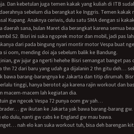
ja. Dan kebetulan juga temen kakak yang kuliah di ITB suda
edaerahnya sebelum dia berangkat ke Inggris. Temen kakak
 asal Kupang. Anaknya ceriwis, dulu satu SMA dengan si kakak
mbil S2. Bisri ini suka ngoprek motor dan mobil, jadi pas la
kanya dari pada bingung nyari montir motor Vespa buat ng
a si oom, mending doi aja sebelum balik ke Bandung.
 thn 72 dari baru yang udah ga dijalanin 2 thn gitu deh… sek
ik bawa barang-barangnya ke Jakarta dan titip dirumah. Bisri
erlalu tinggi, hanya berotot aja karena rajin workout dan ba
n macem-macem lah kegiatan dia.
antuin gw ngecek Vespa 72 punya oom gw yah…
 elo dulu, nanti gw cabs ke England gw mau bawa.