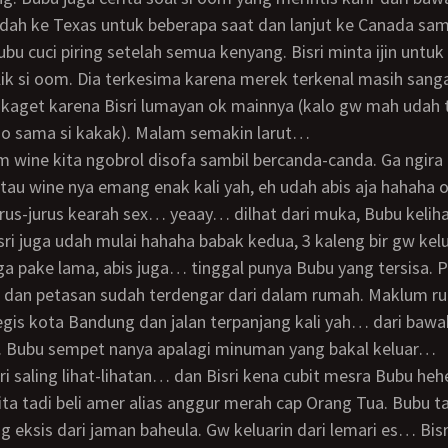
dah ke Texas untuk beberapa saat dan lanjut ke Canada sam
lik si oom. Dia terkesima karena merek terkenal masih sang
 kaget karena Bisri lumayan ok mainnya (kalo gw mah udah t
no sama si kakak). Malam semakin larut…
tau wine nya emang enak kali yah, eh udah abis aja hahaha 
us-jurus kearah sex… yeaay… dilhat dari muka, Bubu kelih
 Bisri juga udah mulai hahaha babak kedua, 3 kaleng bir gw ke
 dan petasan sudah terdengar dari dalam rumah. Maklum ru
tegis kota Bandung dan jalan terpanjang kali yah… dari baw
a. Bubu sempet nanya apalagi minuman yang bakal keluar…
kita tadi beli amer alias anggur merah cap Orang Tua. Bubu t
 eksis dari jaman baheula. Gw keluarin dari lemari es… Bisri