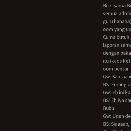
Bisri sama B
semua admin 
guru hahaha)
oom yang ud
Cuma butuh 30 menitan motor udah nyala, dibersihin businya dan lainnya. Kita berdua
laporan sama
dengan pakai
itu (kaos ket
oom bentar.
Gw: Santaaa
BS: Emang 
Gw: Eh ini 
BS: Eh iya sampe lupa gw hahahaha I love party, especially with sexy mommy like
Bubu
Gw: Udah de
BS: Siaaaap