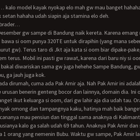
… kalo model kayak nyokap elo mah gw mau banget hahah
k setan hahaha udah siapin aja stamina elo deh.
, brader…
a bawa si oom punya 320TE untuk dirapihin (yang mana seb
nurut gw). Terus taro di Jkt aja kata si oom biar dipake-pake
em terus. Mobil ini pasti gw rawat, karena dari baru niy si o
a bakal diwariskan sama gw juga hehehe Sampe Bandung, gw
, ga jauh juga kok.
 urusan benerin genteng bocor dan lainnya, domain dia. Ini 
nget ikut keluarga si oom, dari gw lahir aja dia udah tau. O
anyak omong dan tampangnya kaku, hatinya mah baik banget
 usianya kalo ga salah udah 69 tahun. Anaknya Pak Amir dan
a 1 orang yang nemenin Bubu. Waktu gw sampe, Pak Amir la