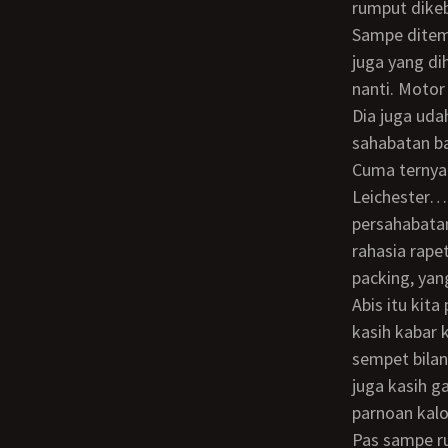
rumput dikeb
Sampe ditempat Bisri, doi lagi packing barang-barang buat dikirim ke Kupang, ada
juga yang di
nanti. Motor
Dia juga uda
sahabatan b
Cuma ternyata dia akan beda kota sama si kakak (kakak di Manchester, Bisri di
Leichester… 
persahabatan
rahasia rape
packing, yan
Abis itu kita pergi makan sambil chit chat biasa. pas lagi berduan sama Bisri, Bubu
kasih kabar 
sempet bilan
juga kasih g
parnoan kalo
Pas sampe rumah, Bubu lagi beres-beres belanjaan, masih pake baju kerja. Gw kenalin