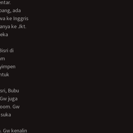
ntar.
wa ke Inggris
anya ke Jkt.
reka
lam
nyimpen
untuk
 Gw juga
i oom. Gw
 suka