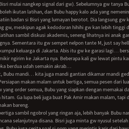
(Bisri mulai nangkep signal dari gw). Sebelumnya gw tanya B
 boleh ikutan latihan, dan Bubu happy kalo ada yang nemenin
atiin badan si Bisri yang lumayan berotot. Dia langsung gw 
ing gw, meskipun agak kedodoran hihihi gw kan lebih tinggi da
gnya. Sementara itu gw sempet nelpon tante M, just say hel
umpul keluarga di Jakarta. Abis itu gw ke garasi lagi… bers
ikir ngirim ke Jakarta nya. Beberapa kali gw lewat pintu 
reka berdua udah semakin akrab…
Persiapan makan malam untuk bertiga, semua pesen dari lua
 yang order semua, Bubu yang siapkan dengan memakai da
a hitam. Ga lupa beli juga buat Pak Amir makan malam, tapi 
makan bareng.
cana selanjutnya disana. Bisri juga minta gw nyusul setelah 
g. Bubu juga cerita soal si oom yang merintis karir dari ba