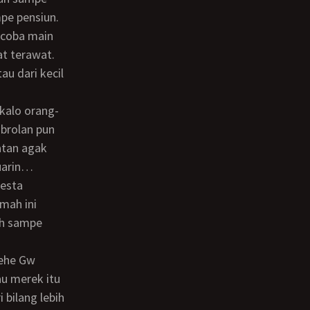
pe pensiun.
at terawat.
au dari kecil
obrolan pun
atan agak
luarin…
mah ini
ah sampe
au merek itu
 bilang lebih