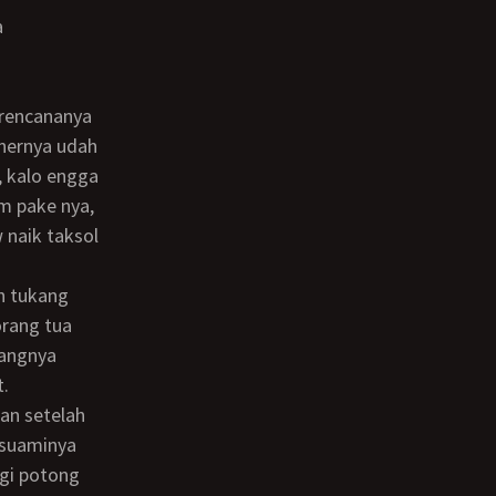
a
enernya udah
, kalo engga
om pake nya,
 naik taksol
orang tua
rangnya
.
 suaminya
gi potong