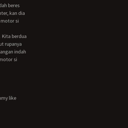
udah beres
ter, kan dia
 motor si
ut rupanya
dangan indah
 motor si