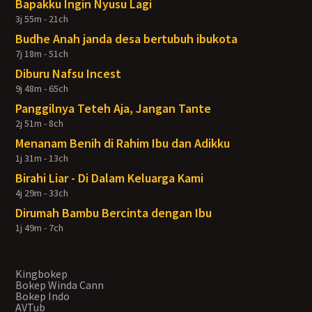
Bapakku Ingin Nyusu Lagi
3j 55m - 21ch
Budhe Anah janda desa bertubuh ibukota
7j 18m - 51ch
Diburu Nafsu Incest
9j 48m - 65ch
Panggilnya Teteh Aja, Jangan Tante
2j 51m - 8ch
Menanam Benih di Rahim Ibu dan Adikku
1j 31m - 13ch
Birahi Liar - Di Dalam Keluarga Kami
4j 29m - 33ch
Dirumah Bambu Bercinta dengan Ibu
1j 49m - 7ch
Kingbokep
Bokep Winda Cann
Bokep Indo
AVTub