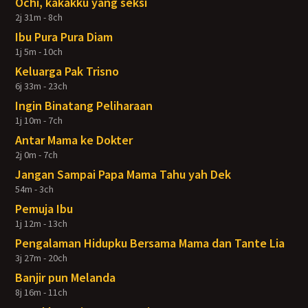
Ochi, kakakku yang seksi
2j 31m - 8ch
Ibu Pura Pura Diam
1j 5m - 10ch
Keluarga Pak Trisno
6j 33m - 23ch
Ingin Binatang Peliharaan
1j 10m - 7ch
Antar Mama ke Dokter
2j 0m - 7ch
Jangan Sampai Papa Mama Tahu yah Dek
54m - 3ch
Pemuja Ibu
1j 12m - 13ch
Pengalaman Hidupku Bersama Mama dan Tante Lia
3j 27m - 20ch
Banjir pun Melanda
8j 16m - 11ch