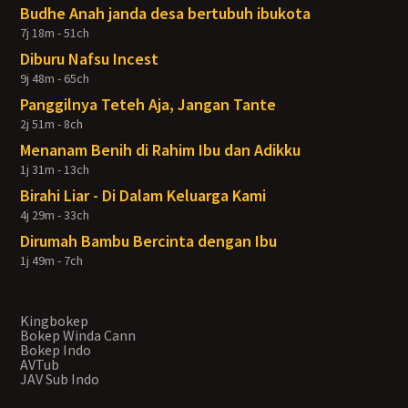
Budhe Anah janda desa bertubuh ibukota
7j 18m - 51ch
Diburu Nafsu Incest
9j 48m - 65ch
Panggilnya Teteh Aja, Jangan Tante
2j 51m - 8ch
Menanam Benih di Rahim Ibu dan Adikku
1j 31m - 13ch
Birahi Liar - Di Dalam Keluarga Kami
4j 29m - 33ch
Dirumah Bambu Bercinta dengan Ibu
1j 49m - 7ch
Kingbokep
Bokep Winda Cann
Bokep Indo
AVTub
JAV Sub Indo