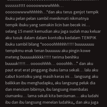
ssssssstttt ooooowwwwhhhh…
ooooowwwwhhhhhh…“dan aku terus genjot tempik
ibuku pelan pelan sambil menikmati nikmatnya
tempik ibuku yang semakin licin ban becek ini…
selang 15 menit kemudian aku jaga sudah mau keluar
aku tusuk dalam dalam kontolku kedalam TEMPIK
ibuku sambil bilang “ooooohhhhhh!!!!! buuuuuuuu
tempikmu enak tenan buuuuuu aku pingin kowe
meteng buuuuukkkkk!!!!! terima benihku
buuuuk!!!!!… ooooohhhh… oooohhh…” dan aku
paut erat erat pinggang ibuku lama sekali… lalu aku
cabut kontolku yang masih keras ini… langsung aku
balikkan ibu menghadapku, aku langsung peluk dia
dan mencium bibirnya, ibu langsung membalas
ciumanku… lama sekali kita berciuman… aku ludahi
ibu dan ibu langsung menelan ludahku,, dan aku juga