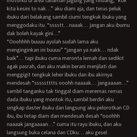
motorku di area tanaman jagung yang rindang, “kok
kita kesini to nak…” aku diam aja, dan terus peluk
ibuku dari belakang sambil ciumi tengkuk ibuku yang
menggodaku itu. “sssstt…naaak… jangan aku ibumu
dak boleh kayak gini…”
“ooohhhh buuuu ayolah sudah lama aku
menginginkan ini buuuu” “jangan ya nakk… ndak
baik”… tapi ibuku cuma meronta lemah dan sedikit
agak pasrah, dan aku makin berani menjilati dan
menggigit tengkuk leher ibuku dan ibu akirnya
mendesah “ssssstttts ooohh naaaak… jangaaaan…”
sambil tanganku tak tinggal diam meremas remas
dada ibuku yang montok itu, sambil berdiri aku
singkap daster ibuku dan langsung aku pelorotkan CD
ibu, ibu tetap diam dan mendesah desah “ooohhh
naaaak jangaaaan…” cuma itu rayu ibuku, dan aku
langsung buka celana dan CDku… aku gesel