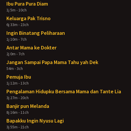
Ibu Pura Pura Diam
1j 5m - 10ch
Keluarga Pak Trisno
6j 33m - 23ch
Ingin Binatang Peliharaan
1j 10m - 7ch
Antar Mama ke Dokter
2j 0m - 7ch
Jangan Sampai Papa Mama Tahu yah Dek
54m - 3ch
Pemuja Ibu
1j 12m - 13ch
Pengalaman Hidupku Bersama Mama dan Tante Lia
3j 27m - 20ch
Banjir pun Melanda
8j 16m - 11ch
Bapakku Ingin Nyusu Lagi
3j 55m - 21ch