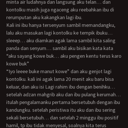
minta air ludahnya dan langsung aku telan… dan
kontolku masih juga ngaceng aku reebahkan ibu di
rerumputan aku kakangkan lagi ibu.
kali ini ibu hanya tersenyum sambil memandangku,
lalu aku masukan lagi kontolku ke tempik ibuku…
sleeep… aku diamkan agak lama sambil kita saling
panda dan senyum… sambil aku bisikan kata kata
“aku sayang kowe buk… aku pengen kentu terus karo
kowe buk”
“iyo leeee buke manut kowe” dan aku genjot lagi
kontolku. kali ini agak lama 20 menit aku baru bisa
keluar, dan aku isi Lagi rahim ibu dengan benihku…
setelah adzan mahgrib aku dan ibu pulang kerumah…
itulah pengalamanku pertama bersetubuh dengan ibu
kandungku. setelah peristiwa itu aku dan ibu sering
sekali bersetubuh… dan setelah 2 minggu ibu positif
hamil, tp ibu tidak menyesal, soalnya kita terus