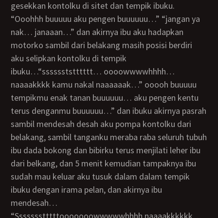
gesekkan kontolku di sitet dan tempik ibuku.
“ooohhh buuuuu aku pengen buuuuuu…” “jangan ya
nak… janaaan…” dan akirnya ibu aku hadapkan
motorko sambil dari belakang masih posisi berdiri
aku selipkan kontolku di tempik
ibuku…“sssssststttttt… oooowwwwhhhh…
naaaakkkk kamu nakal naaaaaak…” ooooh buuuuu
tempikmu enak tanan buuuuuu… aku pengen kentu
terus denganmu buuuuuu…” dan ibuku akirnya pasrah
sambil mendesah desah aku pompa kontolku dari
belakang, sambil tanganku meraba raba seluruh tubuh
ibu dada bokong dan bibirku terus menjilati leher ibu
dari belkang, dan 5 menit kemudian tampaknya ibu
sudah mau keluar aku tusuk dalam dalam tempik
ibuku dengan irama pelan, dan akirnya ibu
mendesah…
“ssssssstttttooooooowwwwwhhhh naaaakkkkkk…