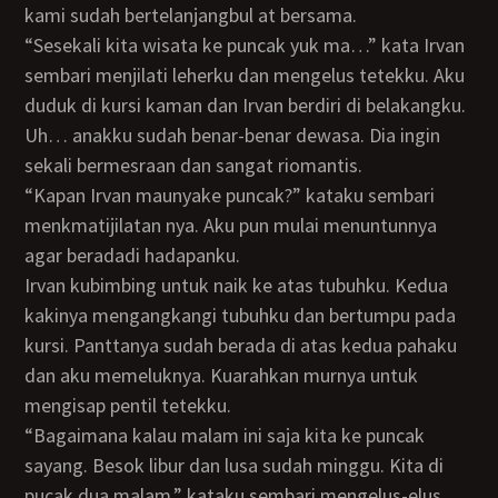
kami sudah bertelanjangbul at bersama.
“Sesekali kita wisata ke puncak yuk ma…” kata Irvan
sembari menjilati leherku dan mengelus tetekku. Aku
duduk di kursi kaman dan Irvan berdiri di belakangku.
Uh… anakku sudah benar-benar dewasa. Dia ingin
sekali bermesraan dan sangat riomantis.
“Kapan Irvan maunyake puncak?” kataku sembari
menkmatijilatan nya. Aku pun mulai menuntunnya
agar beradadi hadapanku.
Irvan kubimbing untuk naik ke atas tubuhku. Kedua
kakinya mengangkangi tubuhku dan bertumpu pada
kursi. Panttanya sudah berada di atas kedua pahaku
dan aku memeluknya. Kuarahkan murnya untuk
mengisap pentil tetekku.
“Bagaimana kalau malam ini saja kita ke puncak
sayang. Besok libur dan lusa sudah minggu. Kita di
pucak dua malam,” kataku sembari mengelus-elus