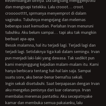
keseimbangan dirinya. Dia langsung menggenjotku
dan mengisapi tetekku. Lalu crooot… croot.
croooootttt, sprmanya menyemprot di dalam
vaginaku. Tubuhnya mengejang dan melemas
beberapa saat kemudian. Perlahan Irvan menuruni
tubuhku. Aku belum sampai… tapi aku tak mungkin
berbuat apa-apa.
Besok malamna, hal itu terjadi lagi. Terjadi lagi dan
terjadi lagi. Setidaknya tiga kali dalam semingu. Irvan
pun menjadi laki-laki yang dewasa. Tak sedikit pun
kami menyinggung kejadian malam-malam itu. Kami
hanya berbicara tentang hal-hal lain saja. Sampai
suatu sore, aku benar-benar bernafsu sekali.
Ingin sekali disetubuhi. Saat berpapasan dengan Irvan
aku mengelus penisnya dari luar celananya. Irvan
membalas meremas pantatku. Aku secepatnyake
kamar dan membuka semua pakaianku, lalu