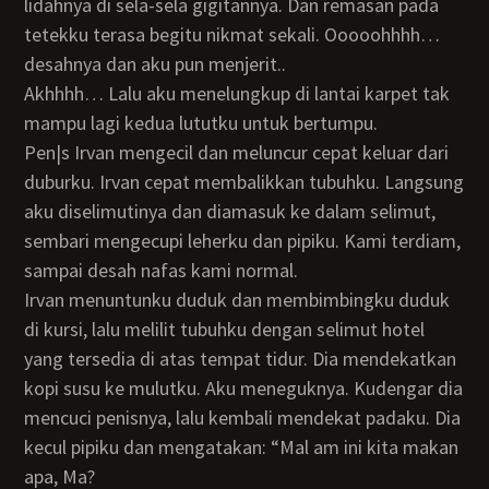
lidahnya di sela-sela gigitannya. Dan remasan pada
tetekku terasa begitu nikmat sekali. Ooooohhhh…
desahnya dan aku pun menjerit..
Akhhhh… Lalu aku menelungkup di lantai karpet tak
mampu lagi kedua lututku untuk bertumpu.
pen|s Irvan mengecil dan meluncur cepat keluar dari
duburku. Irvan cepat membalikkan tubuhku. Langsung
aku diselimutinya dan diamasuk ke dalam selimut,
sembari mengecupi leherku dan pipiku. Kami terdiam,
sampai desah nafas kami normal.
Irvan menuntunku duduk dan membimbingku duduk
di kursi, lalu melilit tubuhku dengan selimut hotel
yang tersedia di atas tempat tidur. Dia mendekatkan
kopi susu ke mulutku. Aku meneguknya. Kudengar dia
mencuci penisnya, lalu kembali mendekat padaku. Dia
kecul pipiku dan mengatakan: “Mal am ini kita makan
apa, Ma?