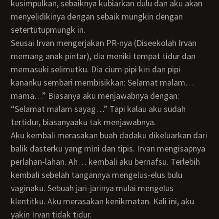
kusimpulkan, sebaiknya kubiarkan dulu dan aku akan
menyelidikinya dengan sebaik mungkin dengan
setertutupmungk in.
Seusai Irvan mengerjakan PR-nya (Diseekolah Irvan
memang anak pintar), dia meniki tempat tidur dan
memasuki selimutku. Dia cium pipi kiri dan pipi
kananku sembari membisikkan: Selamat malam…
mama…” Biasanya aku menjawabnya dengan:
“Selamat malam sayag…” Tapi kalau aku sudah
tertidur, biasanyaaku tak menjawabnya.
Aku kembali merasakan buah dadaku dikeluarkan dari
balik dasterku yang mini dan tipis. Irvan mengisapnya
perlahan-lahan. Ah… kembali aku bernafsu. Terlebih
kembali sebelah tangannya mengelus-elus bulu
vaginaku. Sebuah jari-jarinya mulai mengelus
klentitku. Aku merasakan kenikmatan. Kali ini, aku
yakin Irvan tidak tidur.