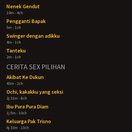
Nenek Gendut
10m - 4ch
Pengganti Bapak
5m - 1ch
Swinger dengan adikku
4m - 1ch
Tanteku
2m - 1ch
CERITA SEX PILIHAN
Akibat Ke Dukun
45m - 2ch
Ochi, kakakku yang seksi
2j 31m - 8ch
Ibu Pura Pura Diam
1j 5m - 10ch
Keluarga Pak Trisno
6j 33m - 23ch