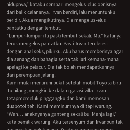
hidupnya,” kataku sembari mengelus-elus oenisnya
dari balik celananya. Irvan berdiri, lalu menuntunku
beridir. Akua mengikutinya. Dia mengelus-elus
pantatku dengan lembut.
“Lumpur-lumpur itu pasti lembut sekali, Ma,” katanya
terus mengelus pantatku. Pasti Irvan terobsesi
dengan anal seks, pikirku. Aku harus memberinya agar
dia senang dan bahagia serta tak lari kemana-mana
apalagi ke pelacur. Dia tak boleh mendapatkannya
dari perempuan jalang.
Kami mulai menuruni bukit setelah mobil Toyota biru
itu hilang, mungkin ke dalam garasi villa. Irvan
tetapmemeluk pinggangku dan kami memesan
duabotol teh. Kami meminumnya di tepi warung.
“Wah… anaknyanya ganteng sekali bu. Manja lagi,”
kata pemilik warung. Aku tersenyum dan Irvanpun tak
melepaskan pelukannya. Sifatnya memang manja