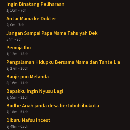
Ingin Binatang Peliharaan
1j 10m - 7ch
Antar Mama ke Dokter
2j 0m - 7ch
Jangan Sampai Papa Mama Tahu yah Dek
54m - 3ch
Pemuja Ibu
1j 12m - 13ch
Pengalaman Hidupku Bersama Mama dan Tante Lia
3j 27m - 20ch
Banjir pun Melanda
8j 16m - 11ch
Bapakku Ingin Nyusu Lagi
3j 55m - 21ch
Budhe Anah janda desa bertubuh ibukota
7j 18m - 51ch
Diburu Nafsu Incest
9j 48m - 65ch