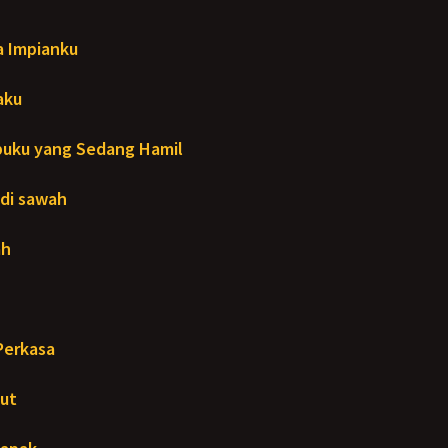
a Impianku
aku
uku yang Sedang Hamil
 di sawah
ah
Perkasa
ut