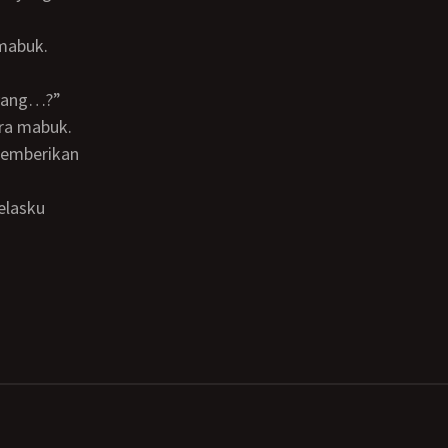
mabuk.
ura mabuk.
.