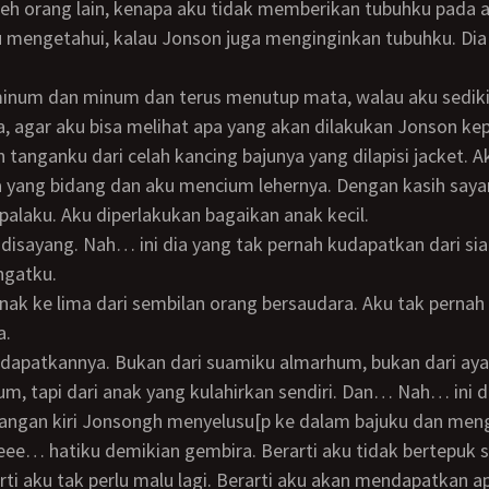
leh orang lain, kenapa aku tidak memberikan tubuhku pada a
u mengetahui, kalau Jonson juga menginginkan tubuhku. Dia
 agar aku bisa melihat apa yang akan dilakukan Jonson ke
anganku dari celah kancing bajunya yang dilapisi jacket. 
a yang bidang dan aku mencium lehernya. Dengan kasih say
alaku. Aku diperlakukan bagaikan anak kecil.
ingatku.
a.
m, tapi dari anak yang kulahirkan sendiri. Dan… Nah… ini d
angan kiri Jonsongh menyelusu[p ke dalam bajuku dan men
ee… hatiku demikian gembira. Berarti aku tidak bertepuk 
rti aku tak perlu malu lagi. Berarti aku akan mendapatkan a