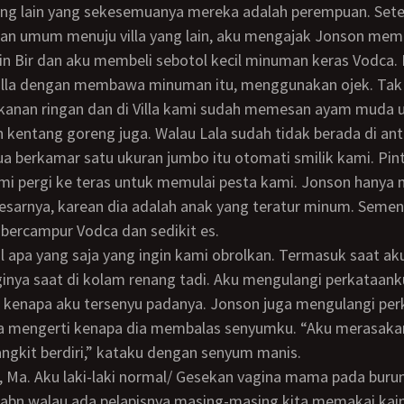
ng lain yang sekesemuanya mereka adalah perempuan. Set
aan umum menuju villa yang lain, aku mengajak Jonson mem
in Bir dan aku membeli sebotol kecil minuman keras Vodca.
villa dengan membawa minuman itu, menggunakan ojek. Tak
anan ringan dan di Villa kami sudah memesan ayam muda 
 kentang goreng juga. Walau Lala sudah tidak berada di an
 dua berkamar satu ukuran jumbo itu otomati smilik kami. Pi
mi pergi ke teras untuk memulai pesta kami. Jonson hanya 
esarnya, karean dia adalah anak yang teratur minum. Semen
bercampur Vodca dan sedikit es.
nya saat di kolam renang tadi. Aku mengulangi perkataan
i kenapa aku tersenyu padanya. Jonson juga mengulangi pe
ga mengerti kenapa dia membalas senyumku. “Aku merasakan
gkit berdiri,” kataku dengan senyum manis.
kabn walau ada pelapisnya masing-masing kita memakai kain