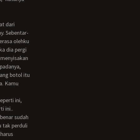
ny. Sebentar-
erasa olehku
ka dia pergi
n menyisakan
epadanya,
ng botol itu
a. Kamu
 ini..
-benar sudah
 tak perduli
 harus