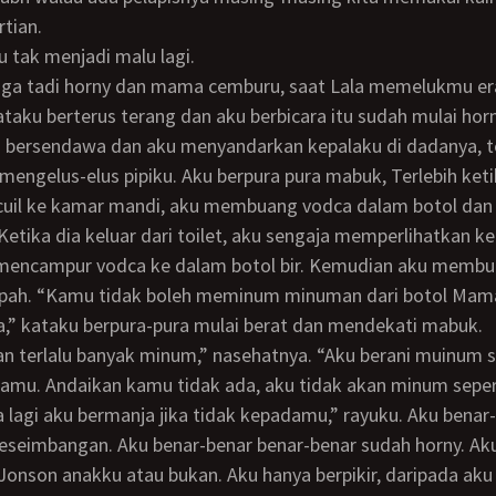
tian.
u tak menjadi malu lagi.
ataku berterus terang dan aku berbicara itu sudah mulai hor
u bersendawa dan aku menyandarkan kepalaku di dadanya, t
engelus-elus pipiku. Aku berpura pura mabuk, Terlebih keti
ecuil ke kamar mandi, aku membuang vodca dalam botol da
. Ketika dia keluar dari toilet, aku sengaja memperlihatkan k
mencampur vodca ke dalam botol bir. Kemudian aku membua
pah. “Kamu tidak boleh meminum minuman dari botol Mam
ja,” kataku berpura-pura mulai berat dan mendekati mabuk.
amu. Andaikan kamu tidak ada, aku tidak akan minum seperti
 lagi aku bermanja jika tidak kepadamu,” rayuku. Aku benar
eseimbangan. Aku benar-benar benar-benar sudah horny. Aku
 Jonson anakku atau bukan. Aku hanya berpikir, daripada aku