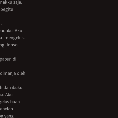
nakku saja.
 begitu
padaku. Aku
Aku mengelus-
ang Jonso
ia. Aku
gelus buah
sebelah
pa yang