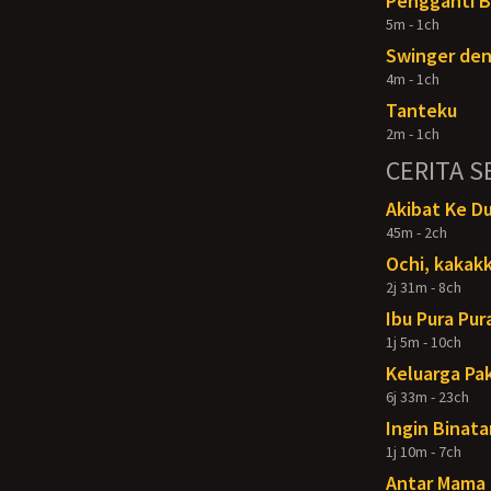
Pengganti 
5m - 1ch
Swinger den
4m - 1ch
Tanteku
2m - 1ch
CERITA S
Akibat Ke D
45m - 2ch
Ochi, kakakk
2j 31m - 8ch
Ibu Pura Pur
1j 5m - 10ch
Keluarga Pak
6j 33m - 23ch
Ingin Binata
1j 10m - 7ch
Antar Mama 