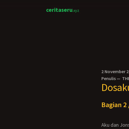
ceritaseru
.xyz
2 November 
Penulis —
TH
Dosak
Bagian 2 
Aku dan Jonson ikut berjalan menuju jalan raya mengiringi Lala pergi bersama lima