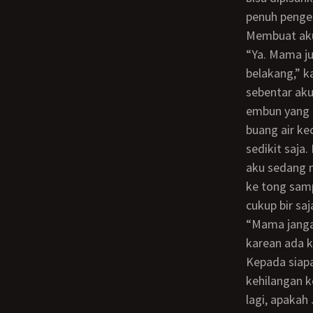
penuh penger
Membuat ak
“Ya. Mama juga tadi horny dan mama cemburu, saat Lala memelukmu erat dari
belakang,” k
sebentar ak
embun yang m
buang air k
sedikit saja
aku sedang 
ke tong sam
cukup bir sa
“Mama jangan terlalu banyak minum,” nasehatnya. “Aku berani muinum seperti ini,
karean ada k
Kepada siapa
kehilangan k
lagi, apakah