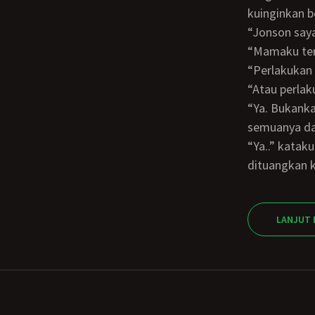
kuinginkan be
“Jonson s
“Mamaku t
“Perlakukan aku sepertio pacaramu sayang atau…” “Atau apa mama sayang…?”
“Atau perlak
“Ya. Bukankah aku sedang memperlakukannya. Sebentar lagi aku akan memberikan
semuanya dan
“Ya..” kataku. Saat dia mereguk bisnya yang kehabisan busa, aku minta gelasku
dituangkan k
LANJUT 