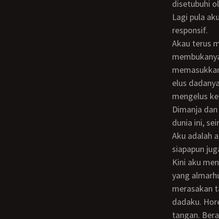
disetubuhi o
Lagi pula ak
responsif.
Akau terus minum dan minum dan terus menutup mata, walau aku sedikit
membukanya,
memasukkan t
elus dadany
mengelus kep
Dimanja dan disayang. Nah… ini dia yang tak pernah kudapatkan dari siapapun di
dunia ini, se
Aku adalah anak ke lima dari sembilan orang bersaudara. Aku tak pernah dimanja oleh
siapapun jug
Kini aku mendapatkannya. Bukan dari suamiku almarhum, bukan dari ayah dan ibuku
yang almarhu
merasakan t
dadaku. Hore
tangan. Bera