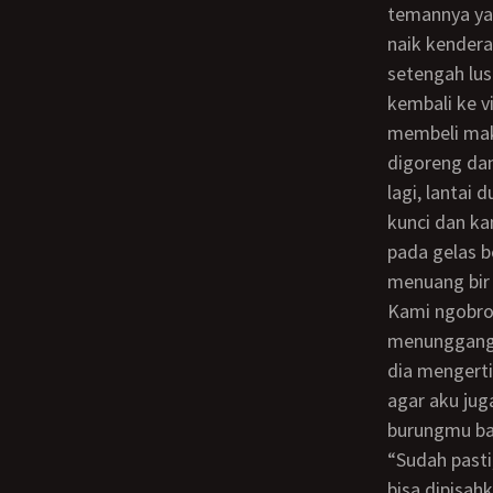
temannya ya
naik kender
setengah lus
kembali ke 
membeli mak
digoreng dan
lagi, lantai
kunci dan ka
pada gelas b
menuang bir 
Kami ngobrol apa yang saja yang ingin kami obrolkan. Termasuk saat aku
menunggangi
dia mengert
agar aku ju
burungmu ban
“Sudah pasti, Ma. Aku laki-laki normal/ Gesekan vagina mama pada burungku, tak
bisa dipisah