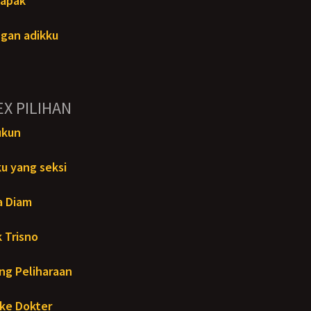
Bapak
gan adikku
EX PILIHAN
ukun
u yang seksi
a Diam
 Trisno
ng Peliharaan
ke Dokter