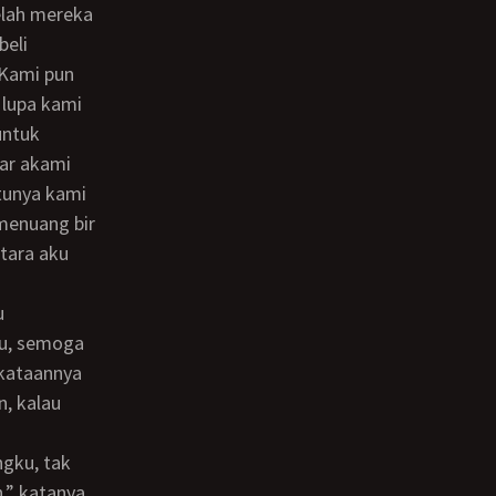
elah mereka
beli
 Kami pun
 lupa kami
untuk
tar akami
ntunya kami
menuang bir
tara aku
ku, semoga
rkataannya
, kalau
,” katanya