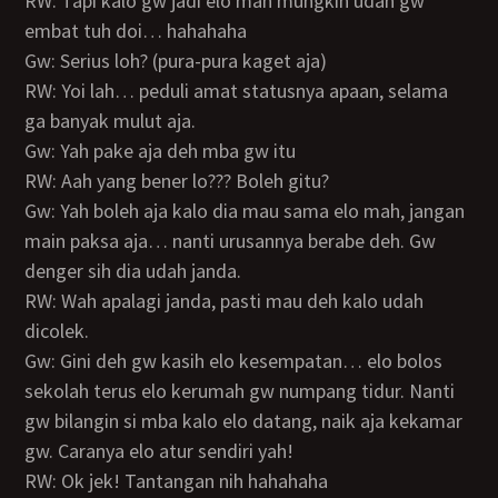
RW: Tapi kalo gw jadi elo mah mungkin udah gw
embat tuh doi… hahahaha
Gw: Serius loh? (pura-pura kaget aja)
RW: Yoi lah… peduli amat statusnya apaan, selama
ga banyak mulut aja.
Gw: Yah pake aja deh mba gw itu
RW: Aah yang bener lo??? Boleh gitu?
Gw: Yah boleh aja kalo dia mau sama elo mah, jangan
main paksa aja… nanti urusannya berabe deh. Gw
denger sih dia udah janda.
RW: Wah apalagi janda, pasti mau deh kalo udah
dicolek.
Gw: Gini deh gw kasih elo kesempatan… elo bolos
sekolah terus elo kerumah gw numpang tidur. Nanti
gw bilangin si mba kalo elo datang, naik aja kekamar
gw. Caranya elo atur sendiri yah!
RW: Ok jek! Tantangan nih hahahaha