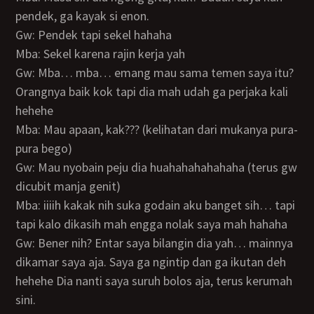
pendek, ga kayak si enon.
Gw: Pendek tapi sekel hahaha
Mba: Sekel karena rajin kerja yah
Gw: Mba… mba… emang mau sama temen saya itu?
Orangnya baik kok tapi dia mah udah ga perjaka kali
hehehe
Mba: Mau apaan, kak??? (kelihatan dari mukanya pura-
pura bego)
Gw: Mau nyobain peju dia huahahahahahaha (terus gw
dicubit manja genit)
Mba: iiiih kakak nih suka godain aku banget sih… tapi
tapi kalo dikasih mah engga nolak saya mah hahaha
Gw: Bener nih? Entar saya bilangin dia yah… mainnya
dikamar saya aja. Saya ga ngintip dan ga ikutan deh
hehehe Dia nanti saya suruh bolos aja, terus kerumah
sini.