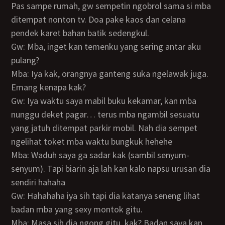
Pas sampe rumah, gw sempetin ngobrol sama si mba
ditempat nonton tv. Doa pake kaos dan celana
pendek karet bahan batik sedengkul.
Gw: Mba, inget kan temenku yang sering antar aku
pulang?
Mba: Iya kak, orangnya ganteng suka ngelawak juga.
Emang kenapa kak?
Gw: Iya waktu saya mabil buku kekamar, kan mba
nunggu deket pagar… terus mba ngambil sesuatu
yang jatuh ditempat parkir mobil. Nah dia sempet
ngelihat toket mba waktu bungkuk hehehe
Mba: Waduh saya ga sadar kak (sambil senyum-
senyum). Tapi biarin aja lah kan kalo napsu urusan dia
sendiri hahaha
Gw: Hahahaha iya sih tapi dia katanya seneng lihat
badan mba yang sexy montok gitu.
Mba: Masa sih dia ngong gitu, kak? Badan saya kan