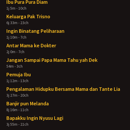
Ibu Pura Pura Diam
1j 5m - 10ch
Keluarga Pak Trisno
6j 33m - 23ch
Ingin Binatang Peliharaan
1j 10m - 7ch
Antar Mama ke Dokter
2j 0m - 7ch
Jangan Sampai Papa Mama Tahu yah Dek
54m - 3ch
Pemuja Ibu
1j 12m - 13ch
Pengalaman Hidupku Bersama Mama dan Tante Lia
3j 27m - 20ch
Banjir pun Melanda
8j 16m - 11ch
Bapakku Ingin Nyusu Lagi
3j 55m - 21ch