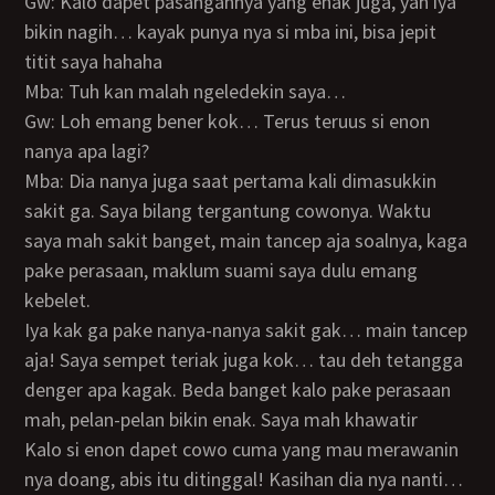
Gw: Kalo dapet pasangannya yang enak juga, yah iya
bikin nagih… kayak punya nya si mba ini, bisa jepit
titit saya hahaha
Mba: Tuh kan malah ngeledekin saya…
Gw: Loh emang bener kok… Terus teruus si enon
nanya apa lagi?
Mba: Dia nanya juga saat pertama kali dimasukkin
sakit ga. Saya bilang tergantung cowonya. Waktu
saya mah sakit banget, main tancep aja soalnya, kaga
pake perasaan, maklum suami saya dulu emang
kebelet.
Iya kak ga pake nanya-nanya sakit gak… main tancep
aja! Saya sempet teriak juga kok… tau deh tetangga
denger apa kagak. Beda banget kalo pake perasaan
mah, pelan-pelan bikin enak. Saya mah khawatir
kalo si enon dapet cowo cuma yang mau merawanin
nya doang, abis itu ditinggal! Kasihan dia nya nanti…