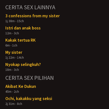
CERITA SEX LAINNYA
3 confessions from my sister
1j 38m - 15ch
Istri dan anak boss
12m - 3ch
Kakak tertua RK
6m - 1ch
My sister
1j 22m - 14ch
Nyokap selingkuh?
18m - 3ch
CERITA SEX PILIHAN
Akibat Ke Dukun
45m - 2ch
Ochi, kakakku yang seksi
2j 31m - 8ch