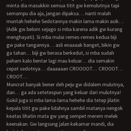
minta dia masukkin semua titit gw kemulutnya tapi
semampu dia aja, jangan dipaksa… nanti malah
muntah hehehe Sedotannya makin lama makin asik…
(adik gw belom sejago si mba karena adik gw kurang
menghayati). Si mba mulai remes-remes kedua biji
gw pake tangannya… asli enaaaak banget, bikin gw
ga tahan… biji gw berasa berkedut, si mba sudah
paham kalo bentar lagi mau keluar… dia semakin
cepat sedotnya… daaaaaan CROOOOT… CROOOT…
CROOT…
muncrat banyak bener deh peju gw didalem mulutnya,
dan… ga ada setetespun yang keluar dari mulutnya!
Gokil juga si mba lama-lama hehehe dia tetep jilatin
kepala titit gw pake lidahnya sambil matanya nengok
keatas lihatin mata gw yang sempet merem melek
keenakan. Gw langsung jalan kekamar mandi, dia