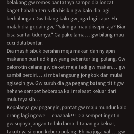
belakang gw remes pantatnya sampe dia loncat
kaget hahaha terus dia bisikin gw kalo dia lagi
berhalangan. Gw bilang kalo gw juga lagi cape. Eh
malah dia godain gw, “Yakin ga mau diisepin aja? Biar
bisa santai tidurnya.” Ga pake lama… gw bilang mau
cuci dulu bentar.
Dia masih sibuk bersihin meja makan dan nyiapin
makanan buat adik gw yang sebentar lagi pulang. Gw
pelorotin celana gw deket meja tadi gw makan… gw
sambil berdiri… si mba langsung jongkok dan mulai
ngisepin gw. Gw suruh dia ga pegang batang titit gw
hehehe sempet beberapa kali meleset keluar dari
mulutnya sih…
Kepalanya gw pegangin, pantat gw maju mundur kalo
orang lagi ngewe… enaaaak!!! Dia sempet ingetin
gw supaya jangan terlalu lama ditahan ga keluar,
takutnya si enon keburu pulang. Eh iya juga yah… gw