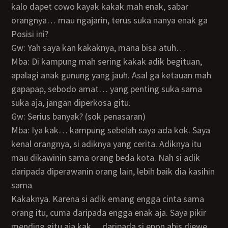
kalo dapet cowo kayak kakak mah enak, sabar
orangnya… mau ngajarin, terus suka nanya enak ga
posisi ini?
Gw: Yah saya kan kakaknya, mana bisa atuh…
Mba: Di kampung mah sering kakak adik begituan,
apalagi anak gunung yang jauh. Asal ga ketauan mah
gapapap, sebodo amat… yang penting suka sama
suka aja, jangan diperkosa gitu.
Gw: Serius banyak? (sok penasaran)
Mba: Iya kak… kampung sebelah saya ada kok. Saya
kenal orangnya, si adiknya yang cerita. Adiknya itu
mau dikawinin sama orang beda kota. Nah si adik
daripada diperawanin orang lain, lebih baik dia kasihin
sama
kakaknya. Karena si adik emang engga cinta sama
orang itu, cuma daripada engga enak aja. Saya pikir
mending gitu aja kak… daripada si enon abis diewe