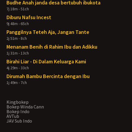
Budhe Anah janda desa bertubuh ibukota
7j 18m - 51ch
Diburu Nafsu Incest
9j 48m - 65ch
Panggilnya Teteh Aja, Jangan Tante
2j 51m - 8ch
Menanam Benih di Rahim Ibu dan Adikku
1j 31m - 13ch
Birahi Liar - Di Dalam Keluarga Kami
4j 29m - 33ch
Dirumah Bambu Bercinta dengan Ibu
1j 49m - 7ch
Kingbokep
Bokep Winda Cann
Bokep Indo
AVTub
JAV Sub Indo