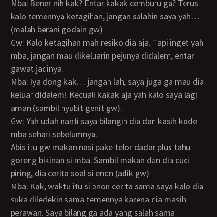
Mba: Bener nih kak? Entar kakak cemburu ga? Terus
kalo temennya ketagihan, jangan salahin saya yah…
(malah berani godain gw)
Gw: Kalo ketagihan mah resiko dia aja. Tapi inget yah
mba, jangan mau dikeluarin pejunya didalem, entar
gawat jadinya.
Mba: Iya dong kak… jangan lah, saya juga ga mau dia
keluar didalem! Kecuali kakak aja yah kalo saya lagi
aman (sambil nyubit genit gw).
Gw: Yah udah nanti saya bilangin dia dan kasih kode
mba sehari sebelumnya.
Abis itu gw makan nasi pake telor dadar plus tahu
goreng bikinan si mba. Sambil makan dan dia cuci
piring, dia cerita soal si enon (adik gw)
Mba: Kak, waktu itu si enon cerita sama saya kalo dia
suka diledekin sama temennya karena dia masih
perawan. Saya bilang ga ada yang salah sama