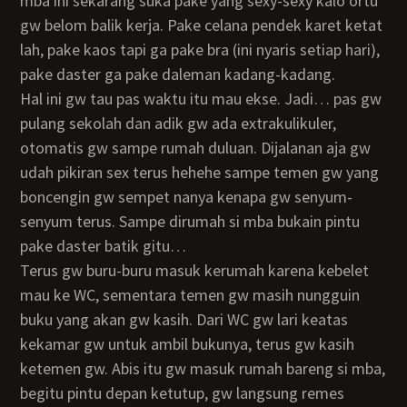
mba ini sekarang suka pake yang sexy-sexy kalo ortu
gw belom balik kerja. Pake celana pendek karet ketat
lah, pake kaos tapi ga pake bra (ini nyaris setiap hari),
pake daster ga pake daleman kadang-kadang.
Hal ini gw tau pas waktu itu mau ekse. Jadi… pas gw
pulang sekolah dan adik gw ada extrakulikuler,
otomatis gw sampe rumah duluan. Dijalanan aja gw
udah pikiran sex terus hehehe sampe temen gw yang
boncengin gw sempet nanya kenapa gw senyum-
senyum terus. Sampe dirumah si mba bukain pintu
pake daster batik gitu…
terus gw buru-buru masuk kerumah karena kebelet
mau ke WC, sementara temen gw masih nungguin
buku yang akan gw kasih. Dari WC gw lari keatas
kekamar gw untuk ambil bukunya, terus gw kasih
ketemen gw. Abis itu gw masuk rumah bareng si mba,
begitu pintu depan ketutup, gw langsung remes