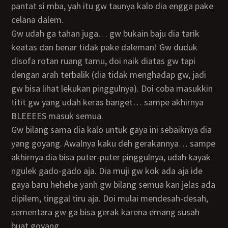
pantat si mba, yah itu gw taunya kalo dia engga pake
celana dalem.
Gw udah ga tahan juga… gw bukain baju dia tarik
keatas dan benar tidak pake daleman! Gw duduk
disofa rotan ruang tamu, doi naik diatas gw tapi
dengan arah terbalik (dia tidak menghadap gw, jadi
gw bisa lihat lekukan pinggulnya). Doi coba masukkin
titit gw yang udah keras banget… sampe akhirnya
BLEEEES masuk semua.
Gw bilang sama dia kalo untuk gaya ini sebaiknya dia
yang goyang. Awalnya kaku deh gerakannya… sampe
akhirnya dia bisa puter-puter pinggulnya, udah kayak
ngulek gado-gado aja. Dia muji gw kok ada aja ide
gaya baru hehehe yanh gw bilang semua kan jelas ada
dipilem, tinggal tiru aja. Doi mulai mendesah-desah,
sementara gw ga bisa gerak karena emang susah
buat goyang.