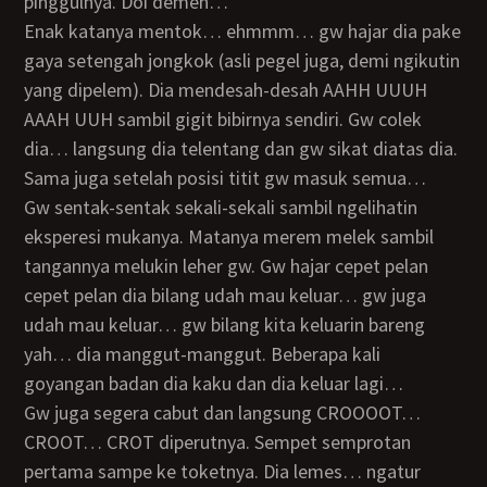
pinggulnya. Doi demen…
enak katanya mentok… ehmmm… gw hajar dia pake
gaya setengah jongkok (asli pegel juga, demi ngikutin
yang dipelem). Dia mendesah-desah AAHH UUUH
AAAH UUH sambil gigit bibirnya sendiri. Gw colek
dia… langsung dia telentang dan gw sikat diatas dia.
Sama juga setelah posisi titit gw masuk semua…
gw sentak-sentak sekali-sekali sambil ngelihatin
eksperesi mukanya. Matanya merem melek sambil
tangannya melukin leher gw. Gw hajar cepet pelan
cepet pelan dia bilang udah mau keluar… gw juga
udah mau keluar… gw bilang kita keluarin bareng
yah… dia manggut-manggut. Beberapa kali
goyangan badan dia kaku dan dia keluar lagi…
gw juga segera cabut dan langsung CROOOOT…
CROOT… CROT diperutnya. Sempet semprotan
pertama sampe ke toketnya. Dia lemes… ngatur