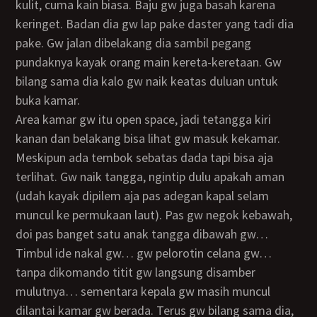
kulit, cuma kain biasa. Baju gw juga basah karena
keringet. Badan dia gw lap pake daster yang tadi dia
pake. Gw jalan dibelakang dia sambil pegang
pundaknya kayak orang main kereta-keretaan. Gw
bilang sama dia kalo gw naik keatas duluan untuk
buka kamar.
Area kamar gw itu open space, jadi tetangga kiri
kanan dan belakang bisa lihat gw masuk kekamar.
Meskipun ada tembok sebatas dada tapi bisa aja
terlihat. Gw naik tangga, ngintip dulu apakah aman
(udah kayak dipilem aja pas adegan kapal selam
muncul ke permukaan laut). Pas gw negok kebawah,
doi pas banget satu anak tangga dibawah gw…
timbul ide nakal gw… gw pelorotin celana gw…
tanpa dikomando titit gw langsung disamber
mulutnya… sementara kepala gw masih muncul
dilantai kamar gw berada. Terus gw bilang sama dia,