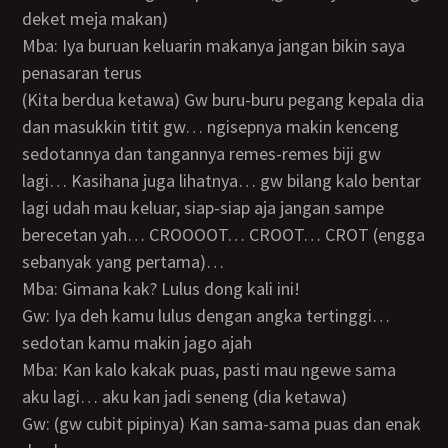
deket meja makan)
Mba: Iya buruan keluarin makanya jangan bikin saya
penasaran terus
(Kita berdua ketawa) Gw buru-buru pegang kepala dia
dan masukkin titit gw… ngisepnya makin kenceng
sedotannya dan tangannya remes-remes biji gw
lagi… Kasihana juga lihatnya… gw bilang kalo bentar
lagi udah mau keluar, siap-siap aja jangan sampe
berecetan yah… CROOOOT… CROOT… CROT (engga
sebanyak yang pertama)…
Mba: Gimana kak? Lulus dong kali ini!
Gw: Iya deh kamu lulus dengan angka tertinggi…
sedotan kamu makin jago ajah
Mba: Kan kalo kakak puas, pasti mau ngewe sama
aku lagi… aku kan jadi seneng (dia ketawa)
Gw: (gw cubit pipinya) Kan sama-sama puas dan enak