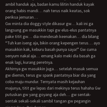
ambil handuk aja, badan kamu lilitin handuk kayak
orang habis mandi… nah terus naik keatas, sok
periksa jemuran…
Gw minta dia doggy style dikasur gw… kali ini ga
langsung gw masukkin tapi gw elus-elus pantatnya
pake titit gw… dia mendesah keenakan… dia bilang
“Tuh kan iseng aja, bikin orang kepengen terus… ayo
masukkin kak, keburu basah punya saya!” Gw cuma
senyum nakal aja… emang kalo meki dia basah ga
enak lagi, kurang peretnya.
Akhirnya gw masukkin juga… setelah masuk semua
gw diemin, terus gw spank pantatnya biar dia yang
coba maju mundur. Ternyata masih kejauhan
majunya, titit gw lepas dari mekinya terus hahaha Gw
putuskan gw yang goyang aja deh… gw sentak-
sentak sekali-sekali sambil tangan gw pegangin