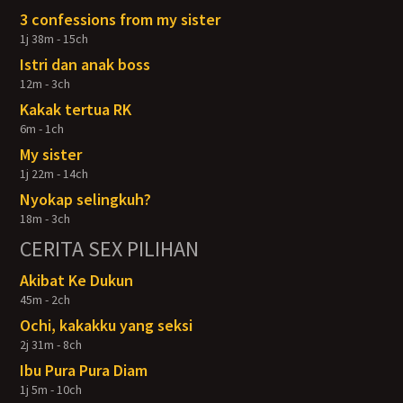
3 confessions from my sister
1j 38m - 15ch
Istri dan anak boss
12m - 3ch
Kakak tertua RK
6m - 1ch
My sister
1j 22m - 14ch
Nyokap selingkuh?
18m - 3ch
CERITA SEX PILIHAN
Akibat Ke Dukun
45m - 2ch
Ochi, kakakku yang seksi
2j 31m - 8ch
Ibu Pura Pura Diam
1j 5m - 10ch