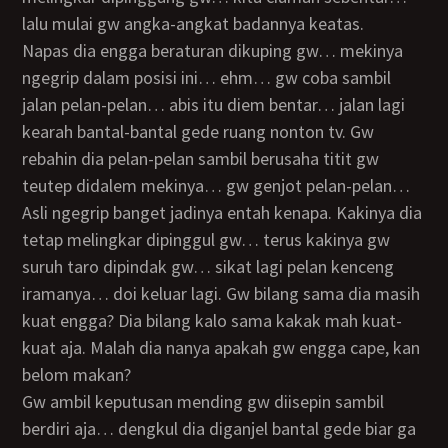
lalu mulai gw angka-angkat badannya keatas.
Napas dia engga beraturan dikuping gw… mekinya
ngegrip dalam posisi ini… ehm… gw coba sambil
jalan pelan-pelan… abis itu diem bentar… jalan lagi
kearah bantal-bantal gede ruang nonton tv. Gw
rebahin dia pelan-pelan sambil berusaha titit gw
teutep didalem mekinya… gw genjot pelan-pelan…
asli ngegrip banget jadinya entah kenapa. Kakinya dia
tetap melingkar dipinggul gw… terus kakinya gw
suruh taro dipindak gw… sikat lagi pelan kenceng
iramanya… doi keluar lagi. Gw bilang sama dia masih
kuat engga? Dia bilang kalo sama kakak mah kuat-
kuat aja. Malah dia nanya apakah gw engga cape, kan
belom makan?
Gw ambil keputusan mending gw diisepin sambil
berdiri aja… dengkul dia diganjel bantal gede biar ga