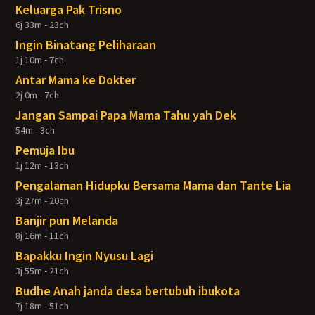
Keluarga Pak Trisno
6j 33m - 23ch
Ingin Binatang Peliharaan
1j 10m - 7ch
Antar Mama ke Dokter
2j 0m - 7ch
Jangan Sampai Papa Mama Tahu yah Dek
54m - 3ch
Pemuja Ibu
1j 12m - 13ch
Pengalaman Hidupku Bersama Mama dan Tante Lia
3j 27m - 20ch
Banjir pun Melanda
8j 16m - 11ch
Bapakku Ingin Nyusu Lagi
3j 55m - 21ch
Budhe Anah janda desa bertubuh ibukota
7j 18m - 51ch