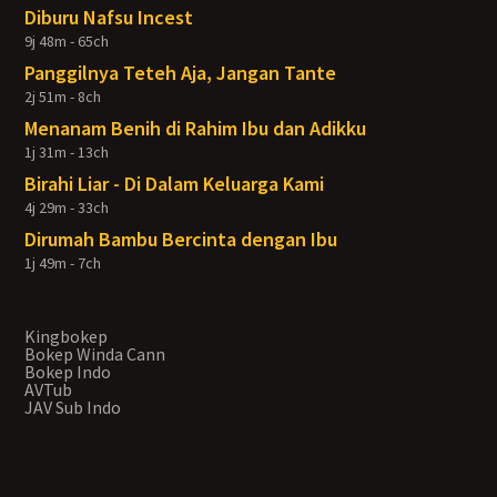
Diburu Nafsu Incest
9j 48m - 65ch
Panggilnya Teteh Aja, Jangan Tante
2j 51m - 8ch
Menanam Benih di Rahim Ibu dan Adikku
1j 31m - 13ch
Birahi Liar - Di Dalam Keluarga Kami
4j 29m - 33ch
Dirumah Bambu Bercinta dengan Ibu
1j 49m - 7ch
Kingbokep
Bokep Winda Cann
Bokep Indo
AVTub
JAV Sub Indo