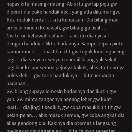
napas kita masing-masing. Abis itu gw lap peju gw
diperut dia pake handuk kecil yang ada dikamar gw.
Kita duduk bentar… kita kehausan! Dia bilang mau
ambilin minum kebawah, gw bilang ga usah…
Gw turun kebawah duluan… abis itu dia nyusul
dengan handuk dililit dibadannya. Sampe depan pintu
kamar mandi… tiba-tiba titit gw tegak lurus ngaceng
lagi… dia senyum-senyum sambil bilang yuk sekali
lagi biar keluar semua pejunya kakak, abis itu tidurnya
pules deh… gw tarik handuknya… kita berhadap-
hadapan…
gw bilang supaya lemesin badannya dan ikutin gw
yah. Gw minta tangannya pegang leher gw kuat-
kuat… dia jingjit sedikit, gw coba masukkin titit gw
pelan-pelan… abis masuk semua, gw coba angkat dia
alias gendong dia. Kakinya dia otomatis langsung
melingkar dipinggang gw… kita ciuman sebentar…