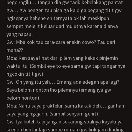
pegel/ngilu… tangan dia gw tarik kebelakang pantat
gw… gw pengen tau bisa ga kalo ga pegang titit gw
ngisepnya hehehe eh ternyata ok lah meskipun
sempet melejit keluar dari mulutnya karena dianya
yang napsu…
Gw: Mba kok tau cara-cara enakin cowo? Tau dari
mana??
Mba: Kan saya lihat dari pilem yang kakak pinjemin
waktu itu. (Sambil eye to eye sama gw tapi tangannya
ngcokin titit gw).
Gw: Oh yang itu yah… Emang ada adegan apa lagi?
Saya belom nonton lho pilemnya (emang iya gw
belom nonton)
Mba: Nanti saya praktekin sama kakak deh… gantian
saya yang ngajarin. (sambil senyum genit)
Gw: Iya boleh tapi jangan sekarang soalnya kayaknya
si enon bentar lagi sampe rumah (gw lirik jam dinding