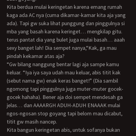
Kita berdua mulai keringetan karena emang rumah
kaga ada AC nya (cuma dikamar-kamar kita aja yang
ada). Tapi gw suka lihat punggung dan pinggulnya si
mba yang basah karena keringet… mengkilap gitu.
terus pantat dia yang bulet juga mulai basah… aaah
sexy banget lah! Dia sempet nanya,“Kak, ga mau
pindah kekamar atas aja?
“Gw bilang nanggung bentar lagi aja sampe kamu
keluar. “Iya iya saya udah mau keluar, abis titit kak
(sebut nama gw) enak keras banget!” (Dia sambil
ngomong tapi pinggulnya juga muter-muter gocek-
gocek hahaha). Bener aja doi sempet mendesah ga
jelas… dan AAAARGH ADUH-ADUH ENAAAK mulai
ngos-ngosan stop goyang tapi belom mau dicabut,
titit gw masih nancep.
Kita bangun keringetan abis, untuk sofanya bukan