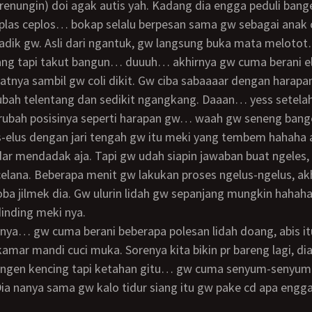
renungin) doi agak autis yah. Kadang dia engga peduli bang
las ceplos… bokap selalu berpesan sama gw sebagai anak
 adik gw. Asli dari ngantuk, gw langsung buka mata meloto
atnya sambil gw coli dikit. Gw ciba sabaaaar dengan harapa
ubah telentang dan sedikit ngangkang. Daaan… yess setela
erubah posisinya seperti harapan gw… waah gw seneng bang
dar mendadak aja. Tapi gw udah siapin jawaban buat ngeles,
elana. Beberapa menit gw lakukan proses ngelus-ngelus, ak
ba jilmek dia. Gw ulurin lidah gw sepanjang mungkin hahah
inding meki nya.
amar mandi cuci muka. Sorenya kita bikin pr bareng lagi, dia
engen kencing tapi ketahan gitu… gw cuma senyum-senyum
ia nanya sama gw kalo tidur siang itu gw pake cd apa engg