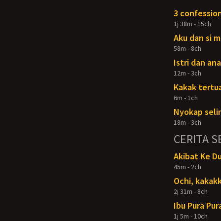
3 confession
1j 38m - 15ch
Aku dan si 
58m - 8ch
Istri dan an
12m - 3ch
Kakak tertu
6m - 1ch
Nyokap seli
18m - 3ch
CERITA S
Akibat Ke D
45m - 2ch
Ochi, kakakk
2j 31m - 8ch
Ibu Pura Pur
1j 5m - 10ch