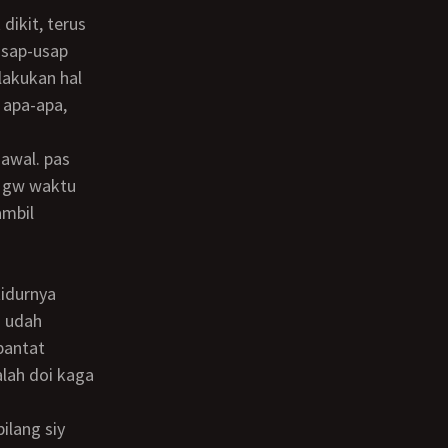
usap-usap
lakukan hal
 apa-apa,
t gw waktu
ambil
a udah
pantat
alah doi kaga