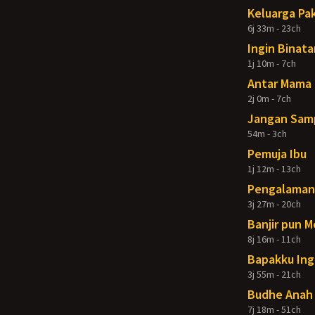
Keluarga Pak
6j 33m - 23ch
Ingin Binata
1j 10m - 7ch
Antar Mama 
2j 0m - 7ch
Jangan Samp
54m - 3ch
Pemuja Ibu
1j 12m - 13ch
Pengalaman 
3j 27m - 20ch
Banjir pun 
8j 16m - 11ch
Bapakku Ing
3j 55m - 21ch
Budhe Anah 
7j 18m - 51ch