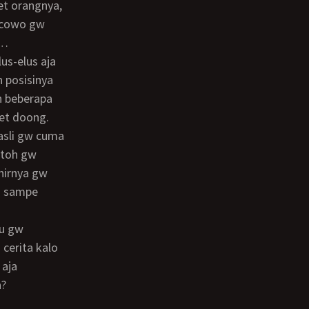
et orangnya,
 cowo gw
t…
n posisinya
h beberapa
et doong.
 toh gw
hirnya gw
a sampe
 cerita kalo
 aja
a?