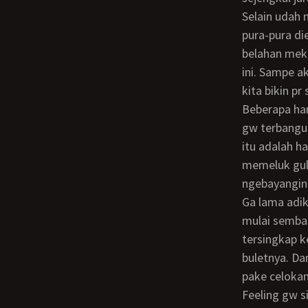
selain udah ngaceng berat (titit gw udah keras bangeeet). Gw coba colek dikit, terus
pura-pura di
belahan meki
ini. Sampe a
kita bikin pr
Beberapa hari kemudian gw pulang ******* sampe duluan dan tidur lebih awal. pas
gw terbangu
itu adalah ha
memeluk guli
ngebayangin
Ga lama adik gw berubah posisi… guling terlempar kepinggir dan posisi tidurnya
mulai sembar
tersingkap k
buletnya. Da
pake celokan
Feeling gw siy doi lupa… emang dia agak ceroboh anaknya dan kalo gw bilang siy