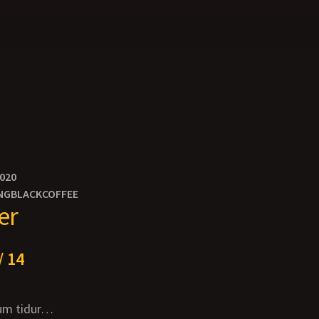
2020
NGBLACKCOFFEE
er
/ 14
lum tidur…