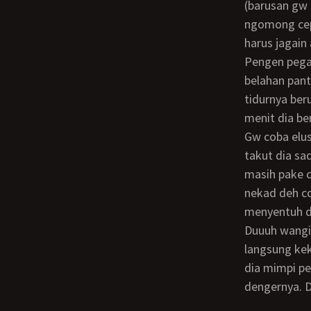
(barusan gw 
ngomong cep
harus jagain
pengen pegang tapi takut bangun… duuuh… akhirnya gw cuma berani elus-elus aja
belahan pant
tidurnya ber
menit dia b
Gw coba elus-elus dengan jari tengah gw itu meki yang tembem hahaha asli gw cuma
takut dia sa
masih pake c
nekad deh co
menyentuh d
Duuuh wanginya… gw cuma berani beberapa polesan lidah doang, abis itu gw
langsung kek
dia mimpi p
dengernya. D