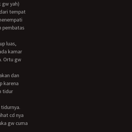
 dari tempat
 menempati
an pembatas
 ada kamar
. Ortu gw
p karena
 tidur
ihat cd nya
 muka gw cuma