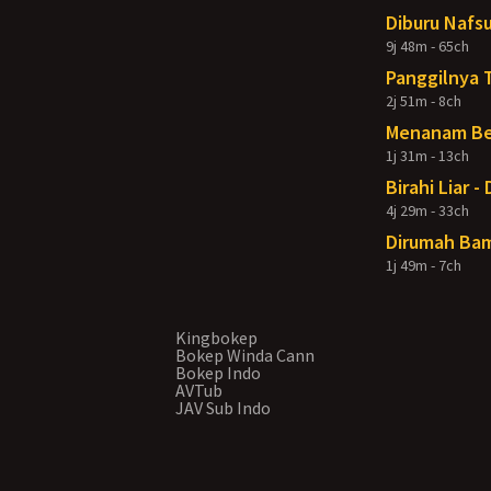
Diburu Nafsu
9j 48m - 65ch
Panggilnya 
2j 51m - 8ch
Menanam Ben
1j 31m - 13ch
Birahi Liar 
4j 29m - 33ch
Dirumah Bam
1j 49m - 7ch
Kingbokep
Bokep Winda Cann
Bokep Indo
AVTub
JAV Sub Indo