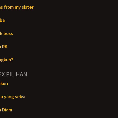
s from my sister
mba
ak boss
a RK
ngkuh?
EX PILIHAN
ukun
u yang seksi
a Diam