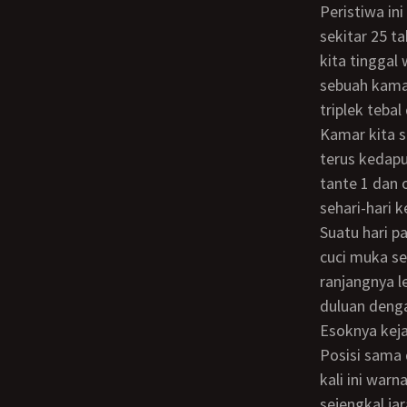
Peristiwa ini sdh lama sekali dan tetap gw inget (engga tau deh kalo adik gw yah)
sekitar 25 t
kita tinggal
sebuah kama
triplek tebal
Kamar kita sendiri punya pintu yang langsung keruang keluarga yang cukup luas,
terus kedap
tante 1 dan 
sehari-hari 
Suatu hari pas pulang *******, yah udah jam 2 kira-kira… gw langsung makan dan
cuci muka se
ranjangnya l
duluan denga
Esoknya kejadian kayak gini terulang lagi, tapi dia udah ganti baju daster tidurnya.
Posisi sama 
kali ini war
sejengkal jar