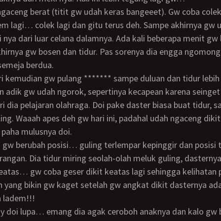
em lagi… colek lagi dan gitu terus deh. Sampe akhirnya gw 
 nya dari luar celana dalamnya. Ada kali beberapa menit gw 
khirnya gw bosen dan tidur. Pas sorenya dia engga ngomong
 semeja berdua.
n adik gw udah ngorok, sepertinya kecapean karena seinge
ri dia pelajaran olahraga. Doi pake daster biasa buat tidur, s
ng. Waaah apes deh gw hari ini, padahal udah ngaceng dikit
 paha mulusnya doi.
angan. Dia tidur miring seolah-olah meluk guling, dasterny
eatas… gw coba geser dikit keatas lagi sehingga kelihatan 
n yang bikin gw kaget setelah gw angkat dikit dasternya ad
 ladem!!!