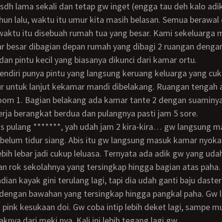
ahun lalu, waktu itu umur kita masih belasan. Semua berawal
 waktu itu disebuah rumah tua yang besar. Kami sekeluarga
r besar dibagian depan rumah yang dibagi 2 ruangan deng
 dan pintu kecil yang biasanya dikunci dari kamar ortu.
ur untuk lanjut kekamar mandi dibelakang. Ruangan tengah
oom 1. Bagian belakang ada kamar tante 2 dengan suaminya
kerja berangkat berdua dan pulangnya pasti jam 5 sore.
belum tidur siang. Abis itu gw langsung masuk kamar nyoka
ebih lebar jadi cukup leluasa. Ternyata ada adik gw yang udah
n rok sekolahnya yang tersingkap hingga bagian atas paha.
dengan bawahan yang tersingkap hingga pangkal paha. Gw l
na pink kesukaan doi. Gw coba intip lebih deket lagi, sampe
aknya dari meki nya. Kali ini lebih tegang lagi gw…