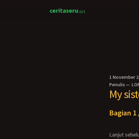
ceritaseru
.xyz
1 November 
Penulis —
LO
My sist
Bagian 1 
Lanjut sebe