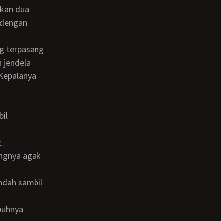
kkan dua
 dengan
h jendela
 Kepalanya
.