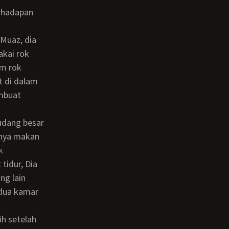
akai rok
am rok
at di dalam
embuat
anya makan
k
tidur, Dia
ng lain
dua kamar