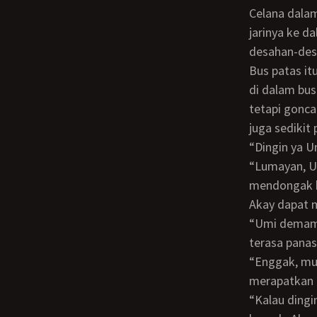
Celana dala
jarinya ke d
desahan-des
Bus patas itu terus melaju membelah malam yang sepi. Dinginnya AC yang terpasang
di dalam bus
tetapi gonca
juga sedikit
“Dingin ya 
“Lumayan, Umi ngrasa kurang enak badan”, Indah menjawab lemah, sambil
mendongak k
Akay dapat 
“Umi demam ya?,”. Akay menyentuh kening Indah yang berjilbab itu. Keningnya agak
terasa panas
“Enggak, mungkin akibat Ac dalam bus aja, sedikit agak dingin”. Jawab Indah sambil
merapatkan l
“Kalau dingin biar Akay peluk Umi”. Indah tersenyum dan merapatkan tubuhnya