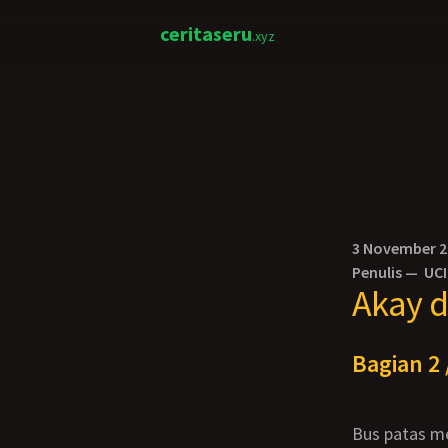
ceritaseru
.xyz
3 November 
Penulis —
UC
Akay d
Bagian 2 
Bus patas melaju cepat membelah udara malam yang dingin menuju ke destinasi