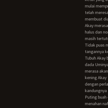
mulai mempr
telah meresa
membuat dia
Akay merasa mendengar Uminya melenguh. Ah tidak, Uminya hanya mendengkur
halus dan no
masih tertut
Tidak puas m
tangannya k
Tubuh Akay begetar sambil menelan ludahnya, saat tangannya kini menyentuh buah
dada Uminya 
merasa akan 
kening Akay 
dengan perl
kandungnya s
Puting buah dada Uminya terasa mengeras menyentuh telapak tangannya. Akay
menahan naf