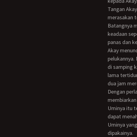
kepada Akay
Tangan Akay menarik tubuh Indah dan memeluk erat kepadanya, kini dia kembali
merasakan t
Batangnya m
keadaan sepe
panas dan ke
Akay menunduk memperhatikan Uminya, Indah yang pura2 terlihat terlelap di dalam
pelukannya.
di samping k
lama tertidu
dua jam mere
Dengan perlahan Akay menyelipkan tangannya ke bawah tangan Uminya dan
membiarkan 
Uminya itu t
dapat menaha
Uminya yang 
dipakainya.