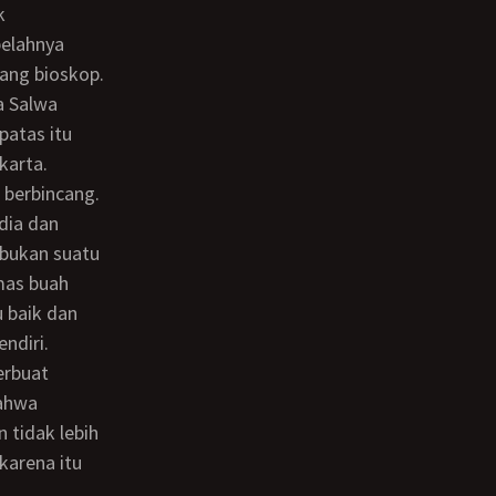
k
belahnya
ang bioskop.
atas itu
karta.
 berbincang.
 bukan suatu
mas buah
 baik dan
ndiri.
bahwa
 tidak lebih
karena itu