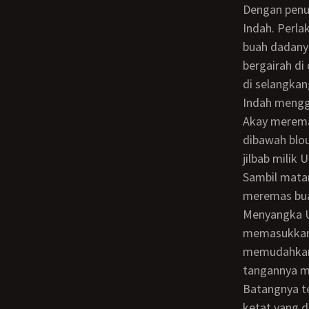
Dengan penuh hati-hati Akay membuka telapak tangannya dan memegang buah dada
Indah. Perla
buah dadany
bergairah di
di selangkan
Indah menggeliat perlahan saat merasakan buah dadanya mulai diremas lembut.
Akay merema
dibawah blou
jilbab milik 
Sambil matanya mengawasi penumpang-penumpang lain di dalam bus, Akay terus
meremas bua
Menyangka Uminya telah tertidur dan tidak sadar akan perlakuannya, Akay
memasukkan 
memudahkan 
tangannya m
Batangnya terasa amat keras sehingga terasa sakit saat bersentuha dengan jeans
ketat yang d