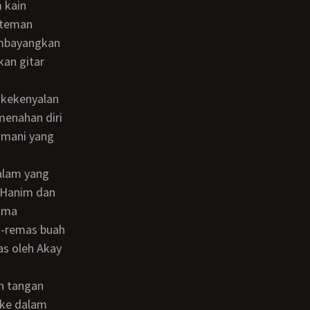
 kain
n-teman
membayangkan
kan gitar
menahan diri
 mani yang
 Hanim dan
lama
s-remas buah
as oleh Akay
 ke dalam