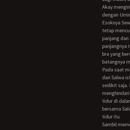
Akay mengingat kembali bagaimana sulit baginya untuk bertemu dan berhadapan
dengan Umin
Esoknya Sewaktu dia bermain dengan anak-anak saudaranya Hanim dan Muaz, dia
tetap mencu
panjang dan
panjangnya it
bra yang ber
batangnya m
Pada saat makan siang yang cukup mewah dimana Zahir telah membeli udang besar
dan Salwa i
sedikit saja.
menghindari 
tidur di dal
bersama Sal
tidur itu.
Sambil memerhatikan Zahir, abangnya yang tidur mendengkur karena letih setelah