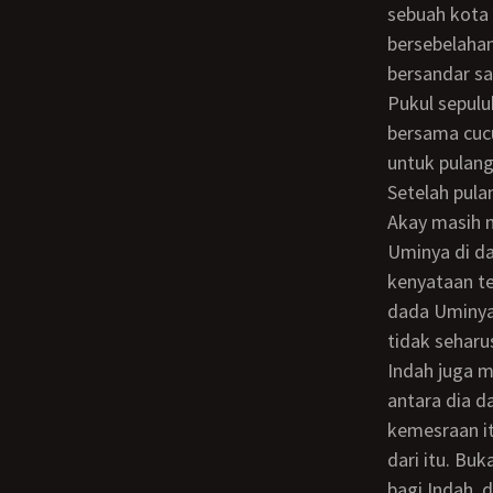
sebuah kota 
bersebelahan
bersandar sa
Pukul sepuluh malam tadi, Zahir yaitu anak sulung Indah dan menantunya Salwa
bersama cuc
untuk pulan
Setelah pula
Akay masih merasa seperti mimpi perbuatan yang telah terjadi di antara dia dan
Uminya di da
kenyataan te
dada Uminya.
tidak seharu
Indah juga masih merasa tidak percaya dengan apa yang telah mereka perbuat
antara dia d
kemesraan it
dari itu. Bu
bagi Indah, 