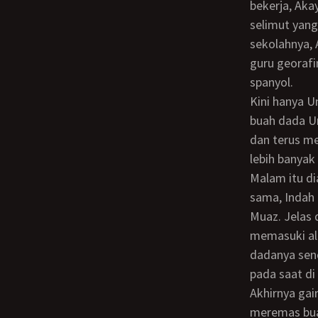
bekerja, Aka
selimut yang
sekolahnya, 
guru georafi
spanyol.
Kini hanya Uminya yang berada dalam pikirannnya. Dia masih merasakan kekenyalan
buah dada Um
dan terus m
lebih banyak
Malam itu dia Onani sebanyak tiga kali sampai akhirnya tertidur. Pada malam yang
sama, Indah
Muaz. Jelas
memasuki al
dadanya send
pada saat di
Akhirnya gairah di selangkannya tidak dapat dikontrol oleh Indah, sebelah tangan
meremas bua