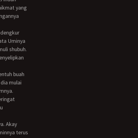
nikmat yang
angannya
mata Uminya
muli shubuh.
enyelipkan
dia mulai
amnya.
eringat
bu
minnya terus