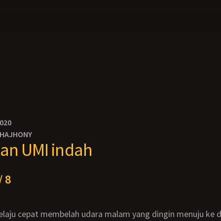
2020
IHAJHONY
an UMI indah
/ 8