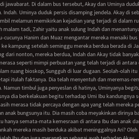
di jawabarat. Di dalam bus tersebut, Akay dan Uminya dudu
. Indah. Uminya duduk persis disamping jendela. Akay di se
mbil melamun memikirkan kejadian yang terjadi di dalam ru
u-cucunya Hanim dan Muaz mengantar mereka menaiki bus p
g ke kampung setelah seminggu mereka berdua berada di Ja
ng dari nonton, mereka berdua, Indah dan Akay tidak banyak
lam ruang bioskop, Sungguh di luar dugaan. Seolah-olah itu
tapi itulah faktanya. Dia telah menyentuh dan meremas-re
 Namun timbul juga penyeslan di hatinya, Uminyanya begitu
snya dia berkelakuan begitu terhadap Umi Ibu kandungnya se
an anak bungsunya itu. Dia masih coba meyakinkan dirinya 
u hanya semata-mata kemesraan di antara Ibu dan anak dan
kankah mereka masih berduka akibat meninggalnya Ari? Oleh 
dialah Ibu dan juga merangkap sebagai ayah terhadap Akay.