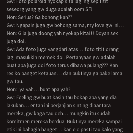
Gw: Foto polaroid nyokap kita lagi ngisep titit
seseorg yang gw duga adalah oom SF!
Non: Serius? Ga bohong kan??
Gw: Ngapain juga gw bohong sama, my love gw ini…
Non: Gila juga doong yah nyokap kita!!! Doyan sex
juga doi…
Gw: Ada foto juga yangdari atas… foto titit orang
lagi masukkin memek doi. Pertanyaan gw adalah
buat apa juga doi foto terus dibawa pulang??? Kan
resiko banget ketauan… dan buktinya ga pake lama
gw tau.
Non: Iya yah… buat apa yah?
Gw: Feeling gw buat kasih tau bokap apa yang dia
lakukan… entah ini perjanjian sinting diaantara
mereka, gw kaga tau deh… mungkin itu sudah
komitmen mereka berdua. Buktinya mereka sampai
etik ini bahagia banget… kan elo pasti tau kalo yang