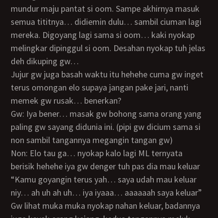
mundur maju pantat si oom. Sampe akhirnya masuk
semua tititnya… didiemin dulu… sambil ciuman lagi
mereka. Digoyang lagi sama si oom… kaki nyokap
melingkar dipinggul si oom. Desahan nyokap tuh jelas
deh dikuping gw…
Jujur gw juga basah waktu itu hehehe cuma gw inget
terus omongan elo supaya jangan pake jari, nanti
memek gw rusak… benerkan?
Gw: Iya bener… masak gw bohong sama orang yang
paling gw sayang didunia ini. (pipi gw dicium sama si
non sambil tangannya megangin tangan gw)
Non: Elo tau ga… nyokap kalo lagi ML ternyata
berisik hehehe iya gw denger tuh pas dia mau keluar
“Kamu goyangin terus yah… saya udah mau keluar
niy… ah uh ah uh… iya iyaaa… aaaaaah saya keluar”
Gw lihat muka muka nyokap nahan keluar, badannya