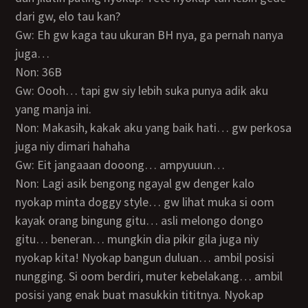
dari gw, elo tau kan?
Gw: Eh gw kaga tau ukuran BH nya, ga pernah nanya
juga…
Non: 36B
Gw: Oooh… tapi gw siy lebih suka punya adik aku
yang manja ini.
Non: Makasih, kakak aku yang baik hati… gw perkosa
juga niy dimari hahaha
Gw: Eit jangaaan dooong… ampyuuun…
Non: Lagi asik bengong ngayal gw denger kalo
nyokap minta doggy style… gw lihat muka si oom
kayak orang bingung gitu… asli melongo dongo
gitu… beneran… mungkin dia pikir gila juga niy
nyokap kita! Nyokap bangun duluan… ambil posisi
nungging. Si oom berdiri, muter kebelakang… ambil
posisi yang enak buat masukkin tititnya. Nyokap