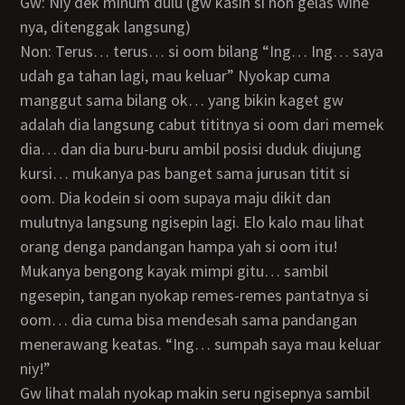
Gw: Niy dek minum dulu (gw kasih si non gelas wine
nya, ditenggak langsung)
Non: Terus… terus… si oom bilang “Ing… Ing… saya
udah ga tahan lagi, mau keluar” Nyokap cuma
manggut sama bilang ok… yang bikin kaget gw
adalah dia langsung cabut tititnya si oom dari memek
dia… dan dia buru-buru ambil posisi duduk diujung
kursi… mukanya pas banget sama jurusan titit si
oom. Dia kodein si oom supaya maju dikit dan
mulutnya langsung ngisepin lagi. Elo kalo mau lihat
orang denga pandangan hampa yah si oom itu!
Mukanya bengong kayak mimpi gitu… sambil
ngesepin, tangan nyokap remes-remes pantatnya si
oom… dia cuma bisa mendesah sama pandangan
menerawang keatas. “Ing… sumpah saya mau keluar
niy!”
Gw lihat malah nyokap makin seru ngisepnya sambil