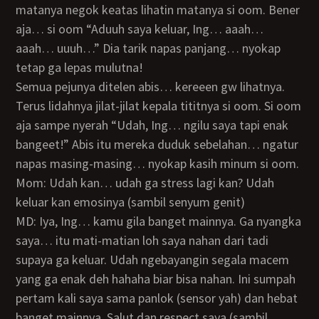
matanya negok keatas lihatin matanya si oom. Bener
aja… si oom “Aduuh saya keluar, Ing… aaah…
aaah… uuuh…” Dia tarik napas panjang… nyokap
tetap ga lepas mulutna!
Semua pejunya ditelen abis… kereeen gw lihatnya.
Terus lidahnya jilat-jilat kepala tititnya si oom. Si oom
aja sampe nyerah “Udah, Ing… ngilu saya tapi enak
bangeet!” Abis itu mereka duduk sebelahan… ngatur
napas masing-masing… nyokap kasih minum si oom.
Mom: Udah kan… udah ga stress lagi kan? Udah
keluar kan emosinya (sambil senyum genit)
MD: Iya, Ing… kamu gila banget mainnya. Ga nyangka
saya… itu mati-matian loh saya nahan dari tadi
supaya ga keluar. Udah ngebayangin segala macem
yang ga enak deh hahaha biar bisa nahan. Ini sumpah
pertam kali saya sama panlok (sensor yah) dan hebat
banget mainnya. Salut dan respect saya (sambil