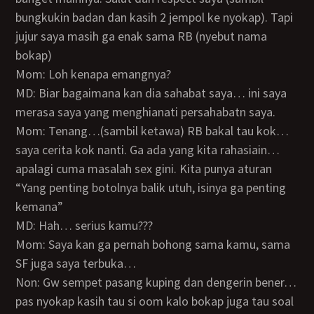
bungkukin badan dan kasih 2 jempol ke nyokap). Tapi
jujur saya masih ga enak sama RB (nyebut nama
bokap)
Mom: Loh kenapa emangnya?
MD: Biar bagaimana kan dia sahabat saya… ini saya
merasa saya yang menghianati persahabatn saya.
Mom: Tenang…(sambil ketawa) RB bakal tau kok…
saya cerita kok nanti. Ga ada yang kita rahasiain…
apalagi cuma masalah sex gini. Kita punya aturan
“Yang penting botolnya balik utuh, isinya ga penting
kemana”
MD: Hah… serius kamu???
Mom: Saya kan ga pernah bohong sama kamu, sama
SF juga saya terbuka…
Non: Gw sempet pasang kuping dan dengerin bener…
pas nyokap kasih tau si oom kalo bokap juga tau soal