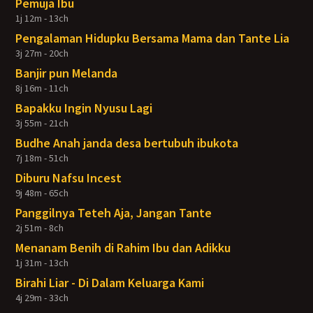
Pemuja Ibu
1j 12m - 13ch
Pengalaman Hidupku Bersama Mama dan Tante Lia
3j 27m - 20ch
Banjir pun Melanda
8j 16m - 11ch
Bapakku Ingin Nyusu Lagi
3j 55m - 21ch
Budhe Anah janda desa bertubuh ibukota
7j 18m - 51ch
Diburu Nafsu Incest
9j 48m - 65ch
Panggilnya Teteh Aja, Jangan Tante
2j 51m - 8ch
Menanam Benih di Rahim Ibu dan Adikku
1j 31m - 13ch
Birahi Liar - Di Dalam Keluarga Kami
4j 29m - 33ch