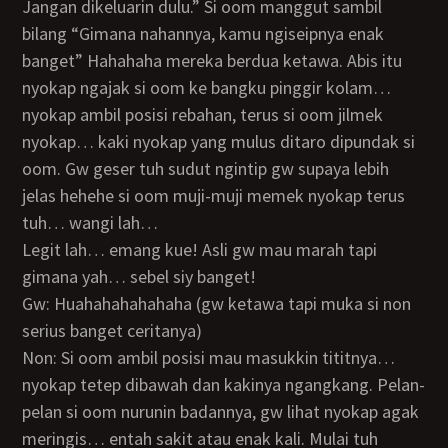
jangan dikeluarin dulu.” Si oom manggut sambil
bilang “Gimana nahannya, kamu ngiseipnya enak
banget” Hahahaha mereka berdua ketawa. Abis itu
nyokap ngajak si oom ke bangku pinggir kolam…
nyokap ambil posisi rebahan, terus si oom jilmek
nyokap… kaki nyokap yang mulus ditaro dipundak si
oom. Gw geser tuh sudut ngintip gw supaya lebih
jelas hehehe si oom muji-muji memek nyokap terus
tuh… wangi lah…
legit lah… emang kue! Asli gw mau marah tapi
gimana yah… sebel siy banget!
Gw: Huahahahahahaha (gw ketawa tapi muka si non
serius banget ceritanya)
Non: Si oom ambil posisi mau masukkin tititnya…
nyokap tetep dibawah dan kakinya ngangkang. Pelan-
pelan si oom nurunin badannya, gw lihat nyokap agak
meringis… entah sakit atau enak kali. Mulai tuh