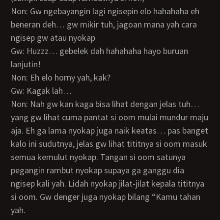
Non: Gw ngebayangin lagi ngisepin elo hahahaha eh
beneran deh… gw mikir tuh, jagoan mana yah cara
ngisep gw atau nyokap
Gw: Huzzz… gebelek dah hahahaha hayo buruan
lanjutin!
Non: Eh elo horny yah, kak?
Gw: Kagak lah…
Non: Nah gw kan kaga bisa lihat dengan jelas tuh…
yang gw lihat cuma pantat si oom mulai mundur maju
aja. Eh ga lama nyokap juga naik keatas… pas banget
kalo ini sudutnya, jelas gw lihat tititnya si oom masuk
semua kemulut nyokap. Tangan si oom satunya
pegangin rambut nyokap supaya ga ganggu dia
ngisep kali yah. Lidah nyokap jilat-jilat kepala tititnya
si oom. Gw denger juga nyokap bilang “Kamu tahan
yah.