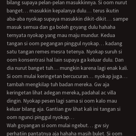
bilang supaya pelan-pelan masukkinnya. Si oom nurut
banget… masukkin kepalanya dulu… terus ikutin
aba-aba nyokap supaya masukkin dikit-dikit… sampe
masuk semua dan ga boleh goyang dulu hahaha
ternyata nyokap yang mau maju mundur. Kedua
tangan si oom pegangan pinggul nyokap… kadang
satu tangan remes mesra tetenya. Nyokap suruh si
oom konsentrasi hal lain supaya ga keluar dulu. Dan
dia nurut banget tuh… mungkin karena lagi enak kali.
Si oom mulai keringetan bercucuran… nyokap juga…
tambah mengkilap tuh badan mereka. Gw aja
keringetan lihat adegan mereka, padahal ac villa
dingin. Nyokap pesen lagi sama si oom kalo mau
keluar bilang aja. Gantian gw lihat kali ini tangan si
oom ngunci pinggul nyokap…
Wah goyangan si oom mulai ngebut… gw siy
perhatiin pantatnya aja hahaha masih bulet. Si oom