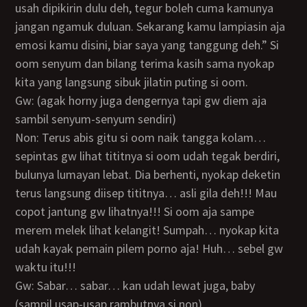
usah dipikirin dulu deh, tegur boleh cuma kamunya
jangan ngamuk duluan. Sekarang kamu lampiasin aja
emosi kamu disini, biar saya yang tanggung deh.” Si
oom senyum dan bilang terima kasih sama nyokap
kita yang langsung sibuk jilatin puting si oom.
Gw: (agak horny juga dengernya tapi gw diem aja
sambil senyum-senyum sendiri)
Non: Terus abis gitu si oom naik tangga kolam…
sepintas gw lihat tititnya si oom udah tegak berdiri,
bulunya lumayan lebat. Dia berhenti, nyokap deketin
terus langsung diisep tititnya… asli gila deh!!! Mau
copot jantung gw lihatnya!!! Si oom aja sampe
merem melek lihat kelangit! Sumpah… nyokap kita
udah kayak pemain pilem porno aja! Huh… sebel gw
waktu itu!!!
Gw: Sabar… sabar… kan udah lewat juga, baby
(sampil usap-usap rambutnya si non)