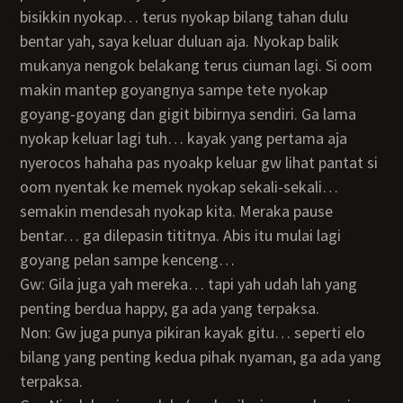
bisikkin nyokap… terus nyokap bilang tahan dulu
bentar yah, saya keluar duluan aja. Nyokap balik
mukanya nengok belakang terus ciuman lagi. Si oom
makin mantep goyangnya sampe tete nyokap
goyang-goyang dan gigit bibirnya sendiri. Ga lama
nyokap keluar lagi tuh… kayak yang pertama aja
nyerocos hahaha pas nyoakp keluar gw lihat pantat si
oom nyentak ke memek nyokap sekali-sekali…
semakin mendesah nyokap kita. Meraka pause
bentar… ga dilepasin tititnya. Abis itu mulai lagi
goyang pelan sampe kenceng…
Gw: Gila juga yah mereka… tapi yah udah lah yang
penting berdua happy, ga ada yang terpaksa.
Non: Gw juga punya pikiran kayak gitu… seperti elo
bilang yang penting kedua pihak nyaman, ga ada yang
terpaksa.