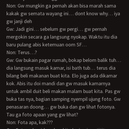
Non: Gw mungkin ga pernah akan bisa marah sama
kakak gw semata wayang ini… dont know why… iya
gw janji deh
Gw: Jadi gini… sebelum gw pergi… gw pernah
mergokin secara ga langsung nyokap. Waktu itu dia
baru pulang abis ketemuan oom SF…
Non: Terus…?
Gw: Gw bukain pagar rumah, bokap belom balik tuh…
dia langsung masuk kamar, isi bath tub… terus dia
bilang beli makanan buat kita. Elo juga ada dikamar
kok. Abis itu doi mandi dan gw masuk kamarnya
untuk ambil duit beli makan malam buat kita. Pas gw
buka tas nya, bagian samping nyempil ujung foto. Gw
penasaran doong… gw buka dan gw lihat fotonya.
Tau ga foto apaan yang gw lihat?
Non: Fota apa, kak???