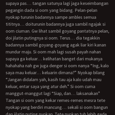
supaya pas… tangan satunya lagi jaga keseimbangan
pegangin dada si oom yang bidang. Pelan-pelan
nyokap turunin badannya sampe ambles semua
tititnya… doiturunin badannya juga sambil ngajak si
oom ciuman. Gw lihat sambil goyang pantatnya pelan,
doi jilatin putingnya si oom. Terus… dia tegakkin
badannya sambil goyang-goyang agak liar kiri kanan
mundur maju. Si oom mah lagi susah payah nahan
supaya ga keluar… kelihatan banget dari mukanya
hahahaha nah gw juga denger si oom nanya “Ing, kalo
saya mau keluar… keluarin dimana?” Nyokap bilang
“Jangan didalam yah, kasih tau aja kalo udah mau
keluar, entar saya yang atur deh.” Si oom cuma
manggut-manggut lagi “Siap, dan… laksanakan”
Tangan si oom yang kekar remes-remes mesra tete
nyokap yang berdiri mancung… sekali si oom bangun
dan jilatin puting nyokap. Tete nyokap tuh lebih gede