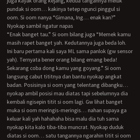
juga kayak orang kejang, kedua tangannya meluk
pundak si oom… kakinya tetep ngunci pinggul si
oom. Si oom nanya “Gimana, Ing… enak kan?”
Nyokap sambil ngatur napas
“Enak banget tau.” Si oom bilang juga “Memek kamu
masih rapet banget yah. Kedutannya juga beda loh.
Ini baru pertama kali saya ML sama panlok (gw sensor
yah). Ternyata bener orang bilang emang beda!
Sekarang coba dong kamu yang goyang.” Si oom
langsung cabut tititnya dan bantu nyokap angkat
badan. Posisinya si oom yang telentang dibangku…
nyokap ambil posisi mau diatas tapi sebelumnya dia
kembali ngisepin titit si oom lagi. Gw lihat banget
muka si oom meringis-meringis… nahan supaya ga
keluar kali yah hahahaha bisa malu dia tuh sama
nyokap kita kalo tiba-tiba muncrat. Nyokap duduk
diatas si oom… satu tangannya ngarahin titit si oom