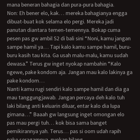
mana beneran bahagia dan pura-pura bahagia.
Non: Eh bener elo, kak… mereka bahagianya engga
dibuat-buat kok selama elo pergi. Mereka jadi
panutan diantara temen-temennya. Bokap cuma
pesen pas gw ambil S2 di bali sini “Noni, kamu jangan
sampe hamil ya… Tapi kalo kamu sampe hamil, buru-
buru kasih tau kita. Ga usah malu-malu, kamu sudah
dewasa.” Terus gw inget nyokap nambahin “Kalo
ngewe, pake kondom aja. Jangan mau kalo lakinya ga
pake kondom…
nanti kamu rugi sendiri kalo sampe hamil dan dia ga
mau tanggungjawab. Jangan percaya deh kalo tuh
laki bilang anti keluarin diluar, entar kalo dia lupa
gimana…” Baaah gw langsung inget omongan elo
pas mau pergi tuh… kok bisa sama banget
pemikirannya yah. Terus… pas si oom udah rapih
pake seragamnya, nyokap bilang…