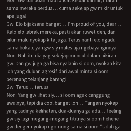
Non: Gw tuh udah mau loncat keluar kamar, marah
sama mereka berdua… cuma sekejap gw mikir untuk
apa juga!
Gw: Elo bijaksana banget… I’m proud of you, dear…
Kalo elo labrak mereka, pasti akan ruwet deh, dan
bikin malu nyokap kita juga. Terus nanti elo ngadu
sama bokap, yah gw siy males aja ngebayanginnya.
Non: Nah itu dia yag sekejap muncul dalam pikiran
gw. Dan gw juga ga bisa nyalahin si oom, nyokap kita
loh yang duluan agresif dari awal minta si oom
berenang telanjang bareng!
Gw: Terus… teruus
Non: Yang gw lihat siy… si oom agak canggung
awalnya, tapi dia cool banget loh… Tangan nyokap
yang tadinya kelihatan, dua-duanya ga ada… feeling
gw siy lagi megang-megang tititnya si oom hehehe
gw denger nyokap ngomong sama si oom “Udah ga