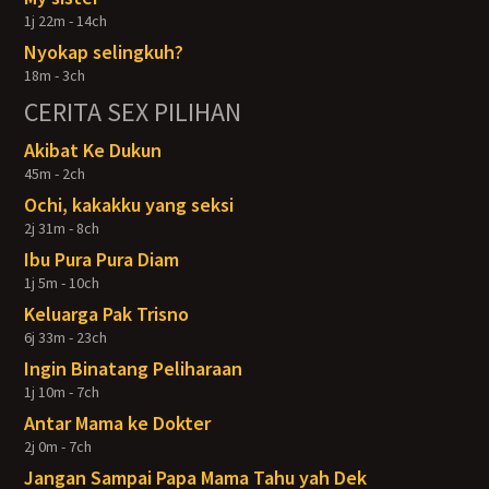
1j 22m - 14ch
Nyokap selingkuh?
18m - 3ch
CERITA SEX PILIHAN
Akibat Ke Dukun
45m - 2ch
Ochi, kakakku yang seksi
2j 31m - 8ch
Ibu Pura Pura Diam
1j 5m - 10ch
Keluarga Pak Trisno
6j 33m - 23ch
Ingin Binatang Peliharaan
1j 10m - 7ch
Antar Mama ke Dokter
2j 0m - 7ch
Jangan Sampai Papa Mama Tahu yah Dek