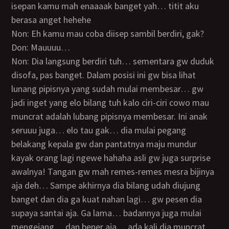
isepan kamu mah enaaaak banget yah… titit aku
berasa anget hehehe
Non: Eh kamu mau coba diisep sambil berdiri, gak?
Don: Mauuuu…
Non: Dia langsung berdiri tuh… sementara gw duduk
disofa, pas banget. Dalam posisi ini gw bisa lihat
lunang pipisnya yang sudah mulai membesar… gw
jadi inget yang elo bilang tuh kalo ciri-ciri cowo mau
muncrat adalah lubang pipisnya membesar. Ini anak
seruuu juga… elo tau gak… dia mulai pegang
belakang kepala gw dan pantatnya maju mundur
kayak orang lagi ngewe hahaha asli gw juga surprise
awalnya! Tangan gw mah remes-remes mesra bijinya
aja deh… Sampe akhirnya dia bilang udah diujung
banget dan dia ga kuat nahan lagi… gw pesen dia
supaya santai aja. Ga lama… badannya juga mulai
mengejang… dan bener aja… ada kali dia muncrat