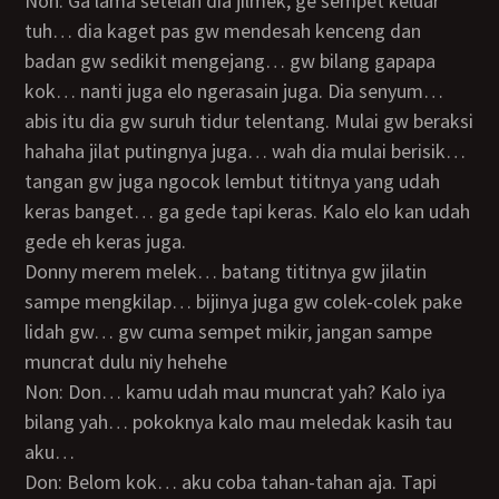
Non: Ga lama setelah dia jilmek, ge sempet keluar
tuh… dia kaget pas gw mendesah kenceng dan
badan gw sedikit mengejang… gw bilang gapapa
kok… nanti juga elo ngerasain juga. Dia senyum…
abis itu dia gw suruh tidur telentang. Mulai gw beraksi
hahaha jilat putingnya juga… wah dia mulai berisik…
tangan gw juga ngocok lembut tititnya yang udah
keras banget… ga gede tapi keras. Kalo elo kan udah
gede eh keras juga.
Donny merem melek… batang tititnya gw jilatin
sampe mengkilap… bijinya juga gw colek-colek pake
lidah gw… gw cuma sempet mikir, jangan sampe
muncrat dulu niy hehehe
Non: Don… kamu udah mau muncrat yah? Kalo iya
bilang yah… pokoknya kalo mau meledak kasih tau
aku…
Don: Belom kok… aku coba tahan-tahan aja. Tapi