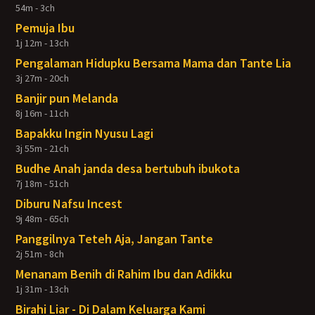
54m - 3ch
Pemuja Ibu
1j 12m - 13ch
Pengalaman Hidupku Bersama Mama dan Tante Lia
3j 27m - 20ch
Banjir pun Melanda
8j 16m - 11ch
Bapakku Ingin Nyusu Lagi
3j 55m - 21ch
Budhe Anah janda desa bertubuh ibukota
7j 18m - 51ch
Diburu Nafsu Incest
9j 48m - 65ch
Panggilnya Teteh Aja, Jangan Tante
2j 51m - 8ch
Menanam Benih di Rahim Ibu dan Adikku
1j 31m - 13ch
Birahi Liar - Di Dalam Keluarga Kami