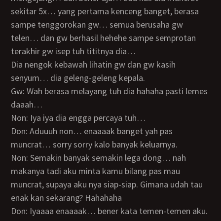
sekitar 5x… yang pertama kenceng banget, berasa
sampe tenggorokan gw… semua berusaha gw
telen… dan gw berhasil hehehe sampe semprotan
terakhir gw isep tuh tititnya dia…
Dia nengok kebawah lihatin gw dan gw kasih
senyum… dia geleng-geleng kepala.
Gw: Wah berasa melayang tuh dia hahaha pasti lemes
daaah…
Non: Iya iya dia engga percaya tuh…
Don: Aduuuh non… enaaaak banget yah pas
muncrat… sorry sorry kalo banyak keluarnya.
Non: Semakin banyak semakin lega dong… nah
makanya tadi aku minta kamu bilang pas mau
muncrat, supaya aku nya siap-siap. Gimana udah tau
enak kan sekarang? Hahahaha
Don: Iyaaaa enaaaak… bener kata temen-temen aku.