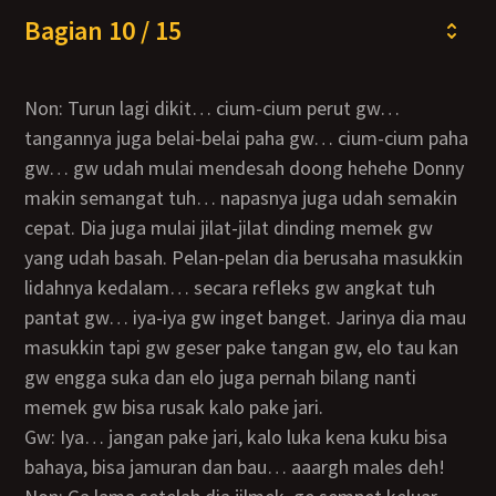
Bagian 10 / 15
Non: Turun lagi dikit… cium-cium perut gw…
tangannya juga belai-belai paha gw… cium-cium paha
gw… gw udah mulai mendesah doong hehehe Donny
makin semangat tuh… napasnya juga udah semakin
cepat. Dia juga mulai jilat-jilat dinding memek gw
yang udah basah. Pelan-pelan dia berusaha masukkin
lidahnya kedalam… secara refleks gw angkat tuh
pantat gw… iya-iya gw inget banget. Jarinya dia mau
masukkin tapi gw geser pake tangan gw, elo tau kan
gw engga suka dan elo juga pernah bilang nanti
memek gw bisa rusak kalo pake jari.
Gw: Iya… jangan pake jari, kalo luka kena kuku bisa
bahaya, bisa jamuran dan bau… aaargh males deh!