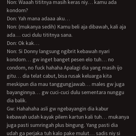
Non: Waaah tititnya masih keras niy… kamu ada
kondom?
Don: Yah mana adaaa aku…
Non: (mukanya sedih) Kamu beli aja dibawah, kali aja
ada… cuci dulu tititnya sana.
Don: Ok kak…
Non: Si Donny langsung ngibrit kebawah nyari
kondom… gw inget banget pesen elo tuh… no
condom, no fuck hahaha Apalagi dia yang masih ijo
gitu… dia telat cabut, bisa rusak keluarga kita
meskipun dia mau tanggungjawab… males gw juga
bayanginnya… gw cuci-cuci dulu sementara nunggu
dia balik.
Gw: Hahahaha asli gw ngebayangin dia kabur
kebawah udah kayak pilem kartun kali tuh… mukanya
juga pasti sumringah plus bingung. Yang pasti dia
udah ga perjaka tuh kalo pake mulut… sadis niy si