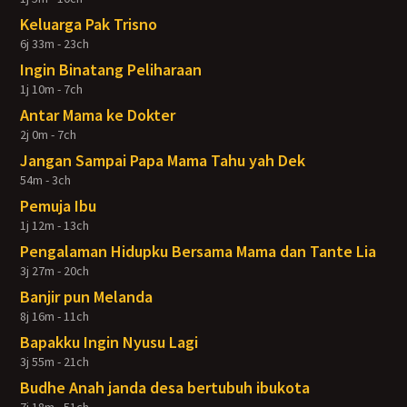
Keluarga Pak Trisno
6j 33m - 23ch
Ingin Binatang Peliharaan
1j 10m - 7ch
Antar Mama ke Dokter
2j 0m - 7ch
Jangan Sampai Papa Mama Tahu yah Dek
54m - 3ch
Pemuja Ibu
1j 12m - 13ch
Pengalaman Hidupku Bersama Mama dan Tante Lia
3j 27m - 20ch
Banjir pun Melanda
8j 16m - 11ch
Bapakku Ingin Nyusu Lagi
3j 55m - 21ch
Budhe Anah janda desa bertubuh ibukota