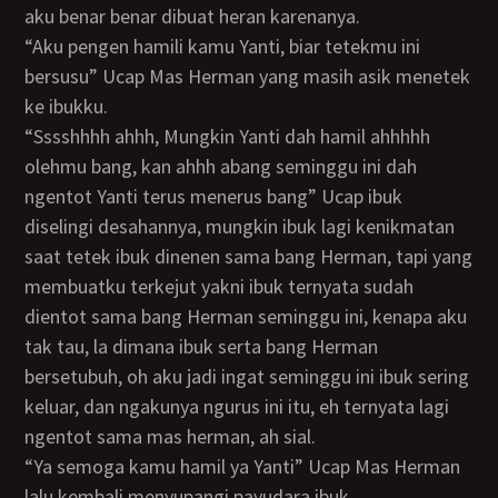
aku benar benar dibuat heran karenanya.
“Aku pengen hamili kamu Yanti, biar tetekmu ini
bersusu” Ucap Mas Herman yang masih asik menetek
ke ibukku.
“sssshhhh ahhh, Mungkin Yanti dah hamil ahhhhh
olehmu bang, kan ahhh abang seminggu ini dah
ngentot Yanti terus menerus bang” Ucap ibuk
diselingi desahannya, mungkin ibuk lagi kenikmatan
saat tetek ibuk dinenen sama bang Herman, tapi yang
membuatku terkejut yakni ibuk ternyata sudah
dientot sama bang Herman seminggu ini, kenapa aku
tak tau, la dimana ibuk serta bang Herman
bersetubuh, oh aku jadi ingat seminggu ini ibuk sering
keluar, dan ngakunya ngurus ini itu, eh ternyata lagi
ngentot sama mas herman, ah sial.
“Ya semoga kamu hamil ya Yanti” Ucap Mas Herman
lalu kembali menyupangi payudara ibuk