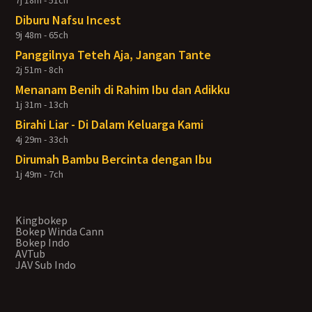
7j 18m - 51ch
Diburu Nafsu Incest
9j 48m - 65ch
Panggilnya Teteh Aja, Jangan Tante
2j 51m - 8ch
Menanam Benih di Rahim Ibu dan Adikku
1j 31m - 13ch
Birahi Liar - Di Dalam Keluarga Kami
4j 29m - 33ch
Dirumah Bambu Bercinta dengan Ibu
1j 49m - 7ch
Kingbokep
Bokep Winda Cann
Bokep Indo
AVTub
JAV Sub Indo