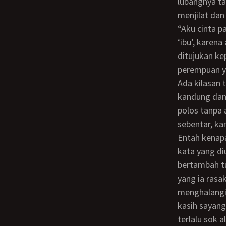
lubangnya ta
menjilat da
“Aku cinta padamu, IBU.” kataku perlahan setengah berbisik. Aku tekankan pada kata
‘ibu’, karen
ditujukan ke
perempuan ya
Ada kilasan takut di matanya. Mungkin ibu menyadari juga fakta bahwa anak yang ia
kandung dan 
polos tanpa 
sebentar, kar
Entah kenapa ibu tidak bicara. Seperti halnya ketika di kamar mandi. Tidak ada kata-
kata yang di
bertambah t
yang ia rasa
menghalangi
kasih sayang
terlalu sok 