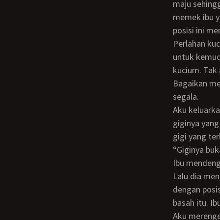
maju sehingg
memek ibu ya
posisi ini m
Perlahan kucium pipi ibu. Ibu tetap menonton TV. Lalu aku perlahan menciumi pipinya
untuk kemudi
kucium. Tak 
Bagaikan men
segala.
Aku keluarkan lidahku dan menjilati sela-sela bibirnya. Mulut ibu membuka. Kujilati
giginya yan
gigi yang ter
“giginya b
Ibu mendengus sambil tersenyum lebar melihatku yang lagi horny dan penasaran ini.
Lalu dia men
dengan posis
basah itu. 
Aku merengek lagi. Ibu tersenyum nakal dengan mulut yang bergerak seakan