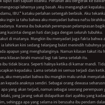
k luput dari sapuan lidahku. Perlahan aku bergerak ke bawa
n mengecupi lehernya yang basah. Aku mengangkat kepalaku
a aku ingin ia tahu bahwa aku menyadari bahwa nafsu birahi
padanya. Karena ibu bukanlah perempuan pelampiasan bagiku
ng kucintai dengan hati dan juga dengan seluruh tubuhku.
ia lahirkan kini sedang telanjang bulat menindih tubuhnya y
ada apapun yang menghalanginya. Namun kilasan takut itu 
ena kilasan birahi muncul lagi tak lama setelah itu.
ucapkan kepadaku. Lama setelah ini semua terjadi dan ketik
ua, aku menyadari bahwa ibu mungkin malu untuk menyatak
kan kepada anaknya sendiri. Sebagai orang dewasa seharusn
 apa yang akan terjadi, namun sebagai seorang perempuan 
 lelaki, yang jarang sekali didapatkan dari ayahku yang kada
alim, sehingga apa yang selama ini berusaha ibu pendam dal