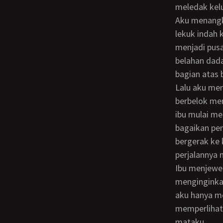
meledak kel
Aku menangkupkan kedua tanganku di bagian bawah buah dada ibu, membingkai
lekuk indah 
menjadi pus
belahan dad
bagian atas 
Lalu aku mencium ke atas belahan dada itu lagi. Ketika sampai di titik awal, ciumanku
berbelok men
ibu mulai me
bagaikan pen
bergerak ke 
perjalannya 
Ibu menjewerku perlahan sambil menggumam dengan nada sebal. Sepertinya dia
menginginkan
aku hanya me
memperlihatk
mataku.