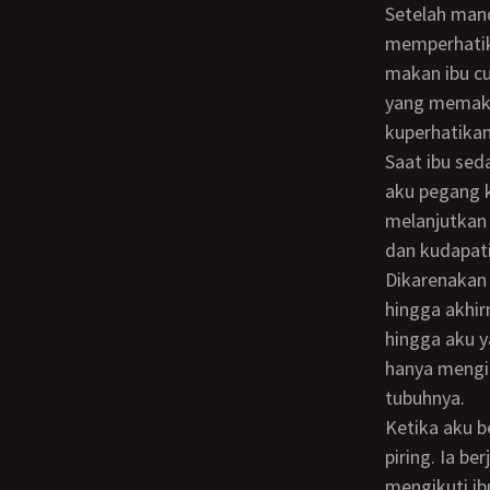
Setelah mandi, kami makan malam tanpa bicara di ruang makan. Aku terus
memperhatika
makan ibu cu
yang memakai
kuperhatikan
Saat ibu sedang asyik melap piring, aku iseng berdiri di belakangnya. Dengan perlahan
aku pegang k
melanjutkan 
dan kudapati
Dikarenakan tidak ada reaksi dari ibu, maka aku meneruskan menarik celananya
hingga akhir
hingga aku 
hanya mengik
tubuhnya.
Ketika aku berdiri sambil memegang celana ibu, ibu sudah selesai mengeringkan
piring. Ia b
mengikuti ib