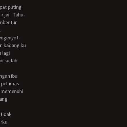
 jail. Tahu-
embentur
.
an kadang ku
 lagi
ni sudah
n pelumas
ai memenuhi
bang
irku