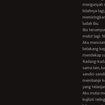
mengunyah s
lidahnya lag
memiringkan 
ludah ibu.
Ibu tersenyum, namun kulihat kerling nakal di matanya. Kini lidahnya sudah di dalam
mulut lagi.
Aku mencium
belakang kep
mendekap sa
Kadang-kadang french kiss yang kami lakukan menjadi saling menjilat lidah satu
sama lain, l
sendiri-send
membanjir ke
yang telanja
Aku mulai menciumi sekujur wajah ibu yang basah oleh keringat. Kujilati pipi ibu,
kujilati tel