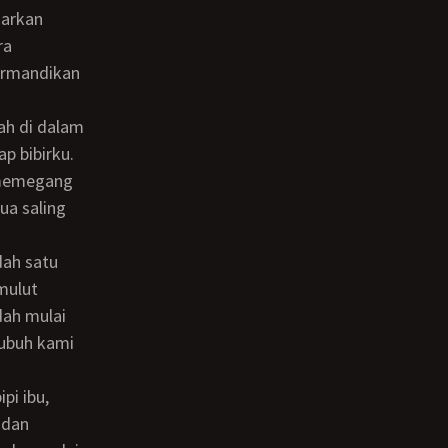
uarkan
ra
bermandikan
p bibirku.
a memegang
ua saling
mulut
dah mulai
tubuh kami
 dan