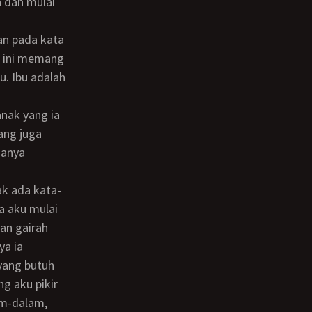
h dan mulai
.
ku ini memang
. Ibu adalah
ang juga
hanya
a aku mulai
an gairah
ya ia
yang butuh
ng aku pikir
am-dalam,