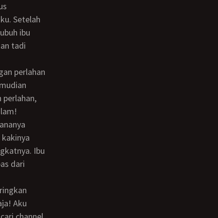
ku. Setelah
ubuh ibu
an tadi
emudian
 perlahan,
alam!
 kakinya
gkatnya. Ibu
as dari
aja! Aku
cari channel