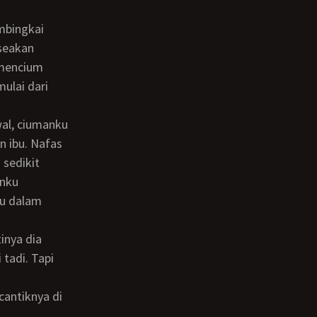
seakan
 mencium
ulai dari
n ibu. Nafas
 sedikit
anku
bu dalam
tadi. Tapi
cantiknya di