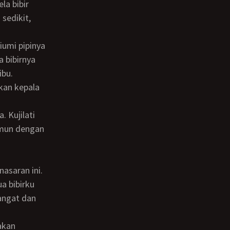
la bibir
 sedikit,
a bibirnya
ibu.
kan kepala
amun dengan
a bibirku
hangat dan