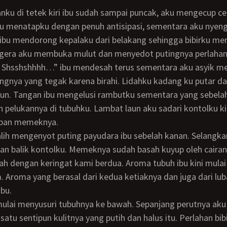
 Ibu menatapku dengan penuh antisipasi, sementara aku nyengir
 ibu mendorong kepalaku dari belakang sehingga bibirku m
Segera aku membuka mulut dan menyedot putingnya perlahan
ngnya yang tegak karena birahi. Lidahku kadang ku putar d
run. Tangan ibu mengelusi rambutku sementara yang sebelah
pelukannya di tubuhku. Lambat laun aku sadari kontolku ki
epan memeknya.
an balik kontolku. Memeknya sudah basah kuyup oleh caira
ah dengan keringat kami berdua. Aroma tubuh ibu kini mul
 Aroma yang berasal dari kedua ketiaknya dan juga dari lu
bu.
atu sentipun kulitnya yang putih dan halus itu. Perlahan bib