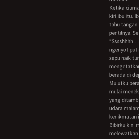
Ketika ciumanku di tetek kiri ibu sudah sampai puncak, aku mengecup cepat puting
kiri ibu itu.
tahu tangan
pentilnya. 
“sssshhhh… Shsshshhhh…” ibu mendesah terus sementara aku asyik mengenyot-
ngenyot puti
sapu naik tu
mengetatkan 
berada di d
Mulutku beralih mengenyot puting payudara ibu sebelah kanan. Selangkangan ibu
mulai menek
yang ditamb
udara malam.
kenikmatan i
Bibirku kini mulai menyusuri tubuhnya ke bawah. Sepanjang perutnya aku tidak
melewatkan s