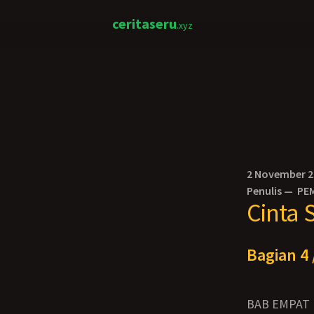
ceritaseru
.xyz
2 November 
Penulis —
PE
Cinta 
Bagian 4 
BAB EMPAT