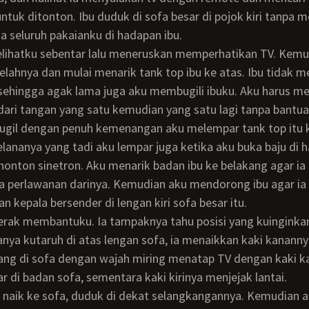
ntuk ditonton. Ibu duduk di sofa besar di pojok kiri tanpa 
seluruh pakaianku di hadapan ibu.
elahnya dan mulai menarik tank top ibu ke atas. Ibu tidak
sehingga agak lama juga aku membugili ibuku. Aku harus m
 dari tangan yang satu kemudian yang satu lagi tanpa bantua
ananya yang tadi aku lempar juga ketika aku buka baju di h
nonton sinetron. Aku menarik badan ibu ke belakang agar i
a perlawanan darinya. Kemudian aku mendorong ibu agar ia k
n kepala bersender di lengan kiri sofa besar itu.
anya kutaruh di atas lengan sofa, ia menaikkan kaki kanann
ntang di sofa dengan wajah miring menatap TV dengan kaki k
r di badan sofa, sementara kaki kirinya menjejak lantai.