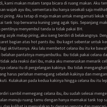
n wajah ayu ibu, sementara ibu hanya sesekali saja melihat
ci piring. Aku tetap di meja makan untuk mengamati lekuk t
 tank top berwarna kuning yang agak tipis. Sepanjang mak
 pentilnya menyembul tanda ia tidak pakai BH.
aret bagian atas hot pants ibu. Ibu kaget sebentar untuk k
lagi aktivitasnya. Aku lalu membetot celana ibu itu ke bawah
 belahan pantatnya menyambutku. Ibu tidak pakai celana d
nya celana itu di pergelangan kakinya. Ibu tidak mengangkat
yang harus perlahan memegang sebelah kakinya dan mengan
uti. Kulakukan pada kedua kakinya hingga celana ibu itu lep
erjalan menuju ruang tamu dengan hanya memakai tank top s
u, dan kulihat ia menyalakan tv dengan remote dan mencari-