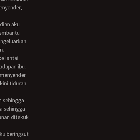
menyender,
 membantu
engeluarkan
n.
adapan ibu.
a menyender
ini tiduran
ya sehingga
anan ditekuk