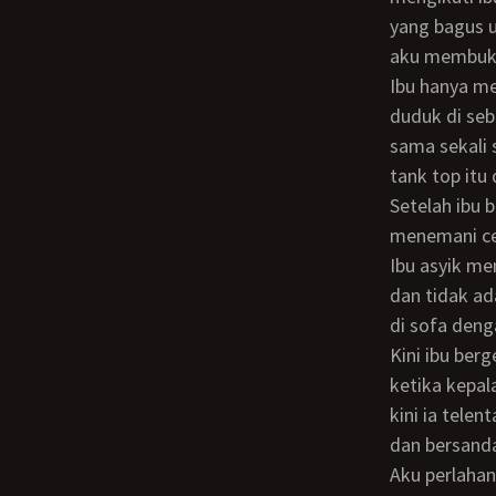
yang bagus u
aku membuka 
Ibu hanya melihatku sebentar lalu meneruskan memperhatikan TV. Kemudian aku
duduk di seb
sama sekali 
tank top itu
Setelah ibu bugil dengan penuh kemenangan aku melempar tank top itu ke lantai
menemani cel
Ibu asyik me
dan tidak ad
di sofa denga
Kini ibu bergerak membantuku. Ia tampaknya tahu posisi yang kuinginkan sehingga
ketika kepal
kini ia tele
dan bersanda
Aku perlahan naik ke sofa, duduk di dekat selangkangannya. Kemudian aku beringsut