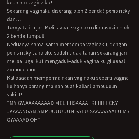
kedalam vagina ku!
sekarang vaginaku diserang oleh 2 benda! penis ricky
dan…
ternyata itu jari Melisaaaa! vaginaku di masukin oleh
2 benda tumpul!
keduanya sama-sama memompa vaginaku, dengan
penis ricky sana aku sudah tidak tahan sekarang jari
melisa juga ikut mengaduk-aduk vagina ku gilaaaa!
ampuuuuuun
kaliaaaaan mempermainkan vaginaku seperti vagina
ku hanya barang mainan buat kalian! ampuuuun
sakitt!
“MY GWAAAAAAAAD MELIIIIISAAAA! RIIIIIIIIICKY!
JAAAANGAN AMPUUUUUUN SATU-SAAAAAAATU MY
GYAAAAD OH”