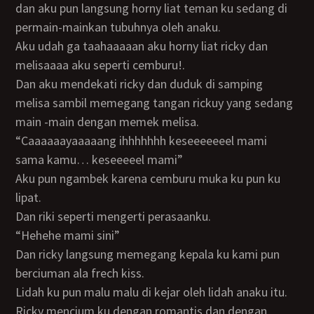
dan aku pun langsung horny liat teman ku sedang di
permain-mainkan tubuhnya oleh anaku.
aku udah ga taahaaaaan aku horny liat ricky dan
melisaaaa aku seperti cemburu!.
dan aku mendekati ricky dan duduk di samping
melisa sambil memegang tangan rickuy yang sedang
main -main dengan memek melisa.
“caaaaaayaaaaang ihhhhhhh keseeeeeeel mami
sama kamu… keseeeeel mami”
aku pun ngambek karena cemburu muka ku pun ku
lipat.
dan riki seperti mengerti perasaanku.
“hehehe mami sini”
dan ricky langsung memegang kepala ku kami pun
berciuman ala frech kiss.
lidah ku pun malu malu di kejar oleh lidah anaku itu.
ricky mencium ku dengan romantis dan dengan