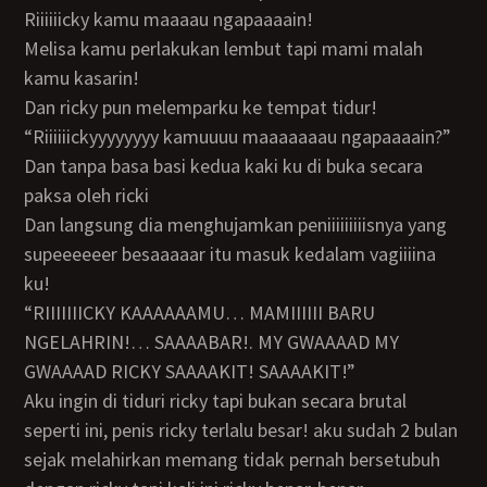
riiiiiicky kamu maaaau ngapaaaain!
Melisa kamu perlakukan lembut tapi mami malah
kamu kasarin!
dan ricky pun melemparku ke tempat tidur!
“riiiiiickyyyyyyyy kamuuuu maaaaaaau ngapaaaain?”
dan tanpa basa basi kedua kaki ku di buka secara
paksa oleh ricki
dan langsung dia menghujamkan peniiiiiiiiisnya yang
supeeeeeer besaaaaar itu masuk kedalam vagiiiina
ku!
“RIIIIIIICKY KAAAAAAMU… MAMIIIIII BARU
NGELAHRIN!… SAAAABAR!. MY GWAAAAD MY
GWAAAAD RICKY SAAAAKIT! SAAAAKIT!”
aku ingin di tiduri ricky tapi bukan secara brutal
seperti ini, penis ricky terlalu besar! aku sudah 2 bulan
sejak melahirkan memang tidak pernah bersetubuh