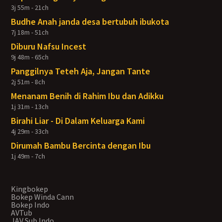
3j 55m - 21ch
Budhe Anah janda desa bertubuh ibukota
7j 18m - 51ch
Diburu Nafsu Incest
9j 48m - 65ch
Panggilnya Teteh Aja, Jangan Tante
2j 51m - 8ch
Menanam Benih di Rahim Ibu dan Adikku
1j 31m - 13ch
Birahi Liar - Di Dalam Keluarga Kami
4j 29m - 33ch
Dirumah Bambu Bercinta dengan Ibu
1j 49m - 7ch
Kingbokep
Bokep Winda Cann
Bokep Indo
AVTub
JAV Sub Indo