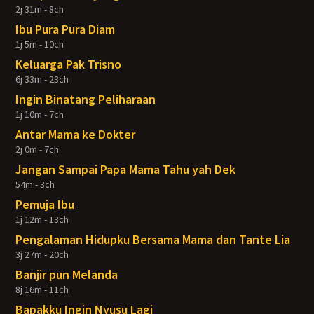
2j 31m - 8ch
Ibu Pura Pura Diam
1j 5m - 10ch
Keluarga Pak Trisno
6j 33m - 23ch
Ingin Binatang Peliharaan
1j 10m - 7ch
Antar Mama ke Dokter
2j 0m - 7ch
Jangan Sampai Papa Mama Tahu yah Dek
54m - 3ch
Pemuja Ibu
1j 12m - 13ch
Pengalaman Hidupku Bersama Mama dan Tante Lia
3j 27m - 20ch
Banjir pun Melanda
8j 16m - 11ch
Bapakku Ingin Nyusu Lagi