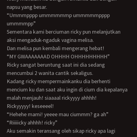
napsu yang besar.
“ummmpppp ummmmmmp ummmmmpppp
ummmmpp”
sementara kami berciuman ricky pun melanjutkan
aksi mengaduk-ngaduk vagina melisa.
dan melisa pun kembali mengerang hebat!
“MY GWAAAAAAAD OHHHH OHHHHHHHHH”
ricky sangat beruntung saat ini dia sedang
mencumbui 2 wanita cantik sekaligus.
kadang ricky mempermainkanku dia berhenti
mencium ku dan saat aku ingin di cium dia kepalanya
malah menjauh! siaaaal rickyyyy ahhhh!
rickyyyyy! keseeeel!
“hehehe mami! yeeee mau ciummm? ga ah”
“riiiiicky ahhhh! ricky”
aku semakin teransang oleh sikap ricky apa lagi