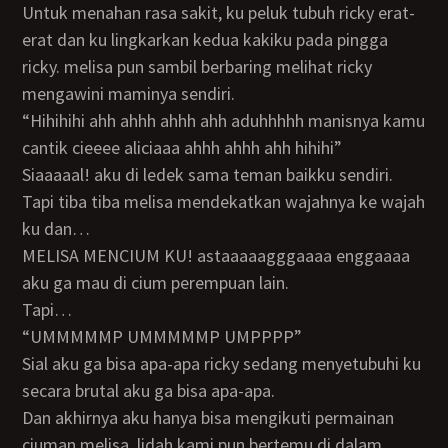
untuk menahan rasa sakit, ku peluk tubuh ricky erat-
erat dan ku lingkarkan kedua kakiku pada pingga
ricky. melisa pun sambil berbaring melihat ricky
mengawini maminya sendiri.
“hihihihi ahh ahhh ahhh ahh aduhhhhh manisnya kamu
cantik cieeee aliciaaa ahhh ahhh ahh hihihi”
siaaaaal! aku di ledek sama teman baikku sendiri.
tapi tiba tiba melisa mendekatkan wajahnya ke wajah
ku dan…
MELISA MENCIUM KU! astaaaaagggaaaa enggaaaa
aku ga mau di cium perempuan lain.
tapi…
“UMMMMMP UMMMMMP UMPPPP”
sial aku ga bisa apa-apa ricky sedang menyetubuhi ku
secara brutal aku ga bisa apa-apa.
dan akhirnya aku hanya bisa mengikuti permainan
ciuman melisa. lidah kami pun bertemu di dalam