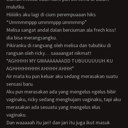
mulutku.
Hiiiiiiks aku lagi di cium perempuaaan hiks
“ummmmppp ummmppp ummmmp”
Melisa sangat andal dalan berciuman ala frech kiss!
dia bisa merangsangku.
pikiranku di rangsang oleh melisa dan tubuhku di
rangsan oleh ricky… saaaangat nikmat!
“AGHHHH MY GWAAAAAAADD TUBUUUUUUH KU
AGHHHHHHHH AHHHH AHHH”
air mata ku pun keluar aku sedang merasakan suatu
sensasi baru.
aku pun merasakan ada yang mengelus ngelus bibir
vaginaku, ricky sedang menghujam vaginaku, tapi aku
merasakan ada sesuatu yang mengelus elus
vaginaku.
dan waaaaah itu jari! dan jari itu juga ikut masuk