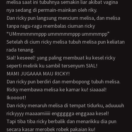
melisa saat ini tubuhnya semakin liar akibat vagina
nya sedang di permain-mainkan oleh riky.
dan ricky pun langsung mencium melisa, dan melisa
tanpa ragu-ragu membalas ciuman ricky
“UMmmmmmppp ummmmmppp ummmmpp”
setelah di cium ricky melisa tubuh melisa pun keliatan
rada tenang.
sial! keseeel! yang paling membuat ku kesel ricky
seperti melirik ku sambil tersenyum SIAL!
MAMI JUGAAAA MAU RICKY!
dan ricky pun berdiri dan membopong tubuh melisa.
ricky membawa melisa ke kamar ku! siaaaal!
ikoooot!
dan ricky menaruh melisa di tempat tidurku, aduuuuh
rickyyyy maaaamiiiii enggggga enggaaa kesel!
tapi tiba tiba ricky berbalik dan menarikku dia pun
secara kasar merobek robek pakaian ku!