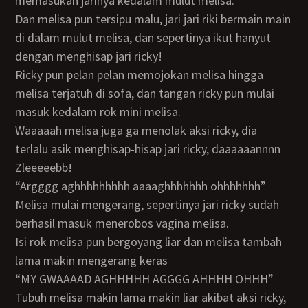
memasukan jarinya kedalam mulut melisa.
dan melisa pun tersipu malu, jari jari riki bermain main
di dalam mulut melisa, dan sepertinya ikut hanyut
dengan menghisap jari ricky!
ricky pun pelan pelan memojokan melisa hingga
melisa terjatuh di sofa, dan tangan ricky pun mulai
masuk kedalam rok mini melisa.
waaaaah melisa juga ga menolak aksi ricky, dia
terlalu asik menghisap-hisap jari ricky, daaaaaannnn
Zleeeeebb!
“Argggg aghhhhhhhhh aaaaghhhhhhh ohhhhhhh”
melisa mulai mengerang, sepertinya jari ricky sudah
berhasil masuk menerobos vagina melisa.
isi rok melisa pun bergoyang liar dan melisa tambah
lama makin mengerang keras
“MY GWAAAAD AGHHHHH AGGGG AHHHH OHHH”
tubuh melisa makin lama makin liar akibat aksi ricky,