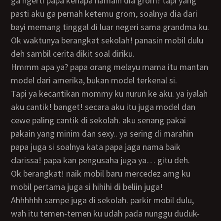
ga ngerti papa kenapa namain dia grom! tapi yang
pasti aku ga pernah ketemu grom, soalnya dia dari
bayi memang tinggal di luar negeri sama grandma ku.
ok waktunya berangkat sekolah! panasin mobil dulu
deh sambil cerita dikit soal diriku.
hmmm apa ya? papa orang melayu mama itu mantan
model dari amerika, bukan model terkenal si.
tapi ya kecantikan mommy ku nurun ke aku. ya iyalah
aku cantik! banget! secara aku itu juga model dan
cewe paling cantik di sekolah. aku senang pakai
pakain yang minim dan sexy.. ya sering di marahin
papa juga si soalnya kata papa jaga nama baik
clarissa! papa kan pengusaha juga ya… gitu deh.
ok berangkat! naik mobil baru mercedez amg ku
mobil pertama juga si hihihi di beliin juga!
ahhhhhh sampe juga di sekolah. parkir mobil dulu,
wah itu temen-temen ku udah pada nunggu duduk-