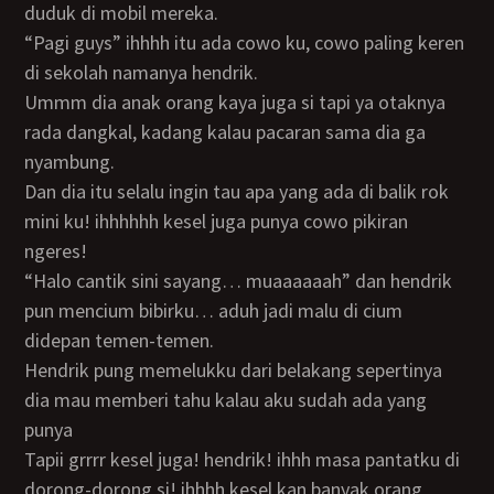
duduk di mobil mereka.
“pagi guys” ihhhh itu ada cowo ku, cowo paling keren
di sekolah namanya hendrik.
ummm dia anak orang kaya juga si tapi ya otaknya
rada dangkal, kadang kalau pacaran sama dia ga
nyambung.
dan dia itu selalu ingin tau apa yang ada di balik rok
mini ku! ihhhhhh kesel juga punya cowo pikiran
ngeres!
“halo cantik sini sayang… muaaaaaah” dan hendrik
pun mencium bibirku… aduh jadi malu di cium
didepan temen-temen.
hendrik pung memelukku dari belakang sepertinya
dia mau memberi tahu kalau aku sudah ada yang
punya
tapii grrrr kesel juga! hendrik! ihhh masa pantatku di
dorong-dorong si! ihhhh kesel kan banyak orang