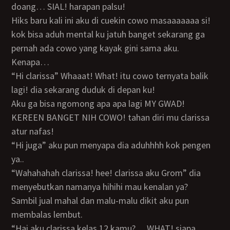
doang… SIAL! harapan palsu!
hiks baru kali ini aku di cuekin cowo masaaaaaaa si!
kok bisa aduh mental ku jatuh banget sekarang ga
pernah ada cowo yang kayak gini sama aku.
kenapa…
“hi clarissa” Whaaat! What! itu cowo ternyata balik
lagi! dia sekarang duduk di depan ku!
aku ga bisa ngomong apa apa lagi MY GWAD!
KEREEN BANGET NIH COWO! tahan diri mu clarissa
atur nafas!
“hi juga” aku pun menyapa dia aduhhhh kok pengen
ya..
“wahahahah clarissa! hee! clarissa aku Grom” dia
menyebutkan namanya hihihi mau kenalan ya?
sambil jual mahal dan malu-malu dikit aku pun
membalas lembut.
“hai aku clarissa kelas 12 kamu?… WHAT! siapa