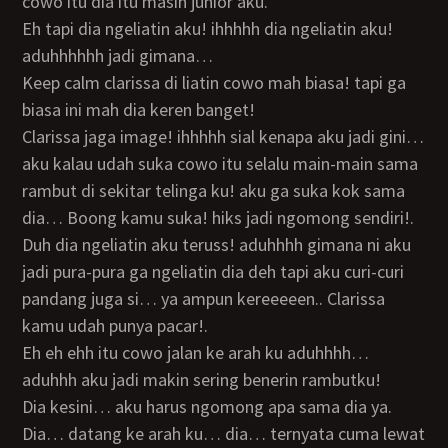
cowo itu dia itu masih junior aku.
eh tapi dia ngeliatin aku! ihhhhh dia ngeliatin aku!
aduhhhhhh jadi gimana…
keep calm clarissa di liatin cowo mah biasa! tapi ga
biasa ini mah dia keren banget!
clarissa jaga image! ihhhhh sial kenapa aku jadi gini…
aku kalau udah suka cowo itu selalu main-main sama
rambut di sekitar telinga ku! aku ga suka kok sama
dia… Boong kamu suka! hiks jadi ngomong sendiri!.
duh dia ngeliatin aku teruss! aduhhhh gimana ni aku
jadi pura-pura ga ngeliatin dia deh tapi aku curi-curi
pandang juga si… ya ampun kereeeeen.. Clarissa
kamu udah punya pacar!.
eh eh ehh itu cowo jalan ke arah ku aduhhhh…
aduhhh aku jadi makin sering benerin rambutku!
dia kesini… aku harus ngomong apa sama dia ya.
dia… datang ke arah ku… dia… ternyata cuma lewat