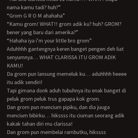
nama kamu tadi? huh?”
“grom G R O M ahahaha”
“Kamu grom! WHAT!! grom adik ku? huh? GROM?
bener yang baru dari amerika?”
“hahaha iya i’m your little bro grom”
aduhhhh gantengnya keren banget pengen deh liat
senyumnya… WHAT CLARISSA ITU GROM ADIK
KAMU!
da grom pun lansung memeluk ku… aduhhhh heeee
itu adik sendiri!
tapi gimana donk aduh tubuhnya itu enak banget di
peluk grom peluk trus gapapa kok grom.
dan grom pun mencium pipiku, dan dia juuga
mencium bibirku… hikssss itu ciuman seorang adik
kakak tahan diri mu clarissa!
dan grom pun membelai rambutku, hikssss