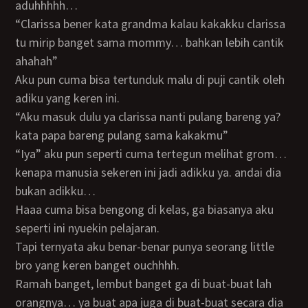
aduhhhhh…
“clarissa bener kata grandma kalau kakakku clarissa
tu mirip banget sama mommy… bahkan lebih cantik
ahahah”
aku pun cuma bisa tertunduk malu di puji cantik oleh
adiku yang keren ini.
“aku masuk dulu ya clarissa nanti pulang bareng ya?
kata papa bareng pulang sama kakakmu”
“iya” aku pun seperti cuma tertegun melihat grom…
kenapa manusia sekeren ini jadi adikku ya. andai dia
bukan adikku…
haaa cuma bisa bengong di kelas, ga biasanya aku
seperti ini nyuekin pelajaran.
tapi ternyata aku benar-benar punya seorang little
bro yang keren banget ouchhhh.
ramah banget, lembut banget ga di buat-buat lah
orangnya… ya buat apa juga di buat-buat secara dia