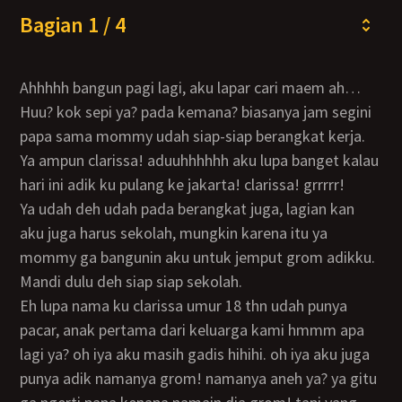
Bagian 1 / 4
ahhhhh bangun pagi lagi, aku lapar cari maem ah…
huu? kok sepi ya? pada kemana? biasanya jam segini
papa sama mommy udah siap-siap berangkat kerja.
ya ampun clarissa! aduuhhhhhh aku lupa banget kalau
hari ini adik ku pulang ke jakarta! clarissa! grrrrr!
ya udah deh udah pada berangkat juga, lagian kan
aku juga harus sekolah, mungkin karena itu ya
mommy ga bangunin aku untuk jemput grom adikku.
mandi dulu deh siap siap sekolah.
eh lupa nama ku clarissa umur 18 thn udah punya
pacar, anak pertama dari keluarga kami hmmm apa
lagi ya? oh iya aku masih gadis hihihi. oh iya aku juga
punya adik namanya grom! namanya aneh ya? ya gitu