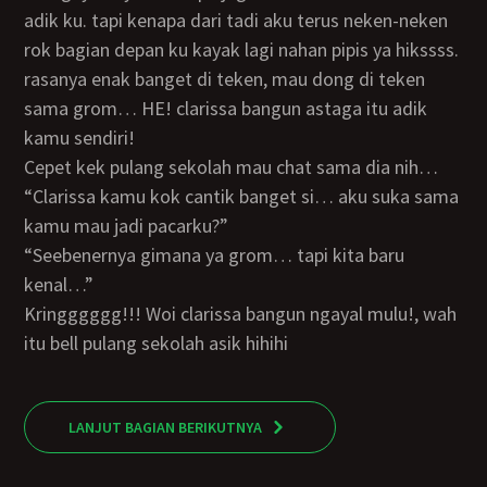
adik ku. tapi kenapa dari tadi aku terus neken-neken
rok bagian depan ku kayak lagi nahan pipis ya hikssss.
rasanya enak banget di teken, mau dong di teken
sama grom… HE! clarissa bangun astaga itu adik
kamu sendiri!
cepet kek pulang sekolah mau chat sama dia nih…
“clarissa kamu kok cantik banget si… aku suka sama
kamu mau jadi pacarku?”
“seebenernya gimana ya grom… tapi kita baru
kenal…”
Kringggggg!!! Woi clarissa bangun ngayal mulu!, wah
itu bell pulang sekolah asik hihihi
LANJUT BAGIAN BERIKUTNYA