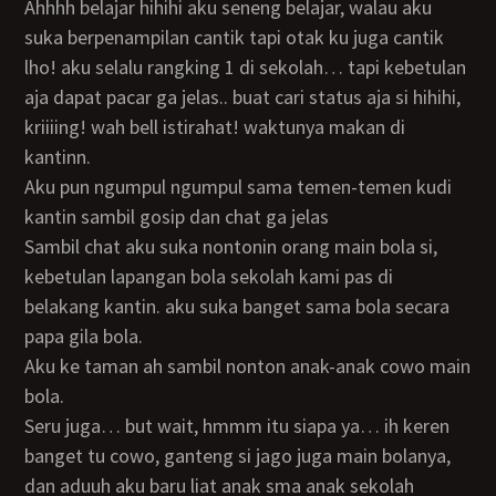
ahhhh belajar hihihi aku seneng belajar, walau aku
suka berpenampilan cantik tapi otak ku juga cantik
lho! aku selalu rangking 1 di sekolah… tapi kebetulan
aja dapat pacar ga jelas.. buat cari status aja si hihihi,
kriiiing! wah bell istirahat! waktunya makan di
kantinn.
aku pun ngumpul ngumpul sama temen-temen kudi
kantin sambil gosip dan chat ga jelas
sambil chat aku suka nontonin orang main bola si,
kebetulan lapangan bola sekolah kami pas di
belakang kantin. aku suka banget sama bola secara
papa gila bola.
aku ke taman ah sambil nonton anak-anak cowo main
bola.
seru juga… but wait, hmmm itu siapa ya… ih keren
banget tu cowo, ganteng si jago juga main bolanya,
dan aduuh aku baru liat anak sma anak sekolah