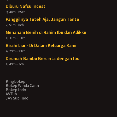
Diburu Nafsu Incest
9j 48m - 65ch
Panggilnya Teteh Aja, Jangan Tante
2j 51m - 8ch
Menanam Benih di Rahim Ibu dan Adikku
1j 31m - 13ch
Birahi Liar - Di Dalam Keluarga Kami
4j 29m - 33ch
Dirumah Bambu Bercinta dengan Ibu
1j 49m - 7ch
Kingbokep
Bokep Winda Cann
Bokep Indo
AVTub
JAV Sub Indo