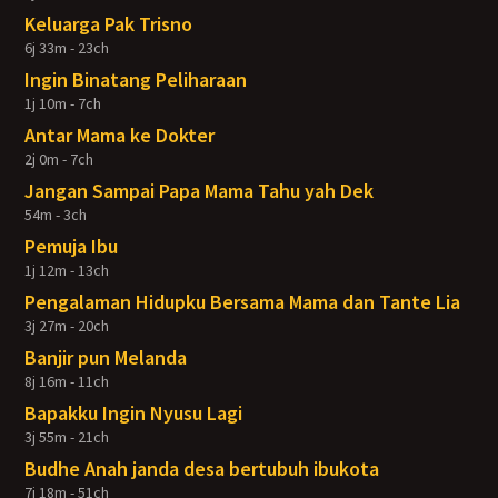
Keluarga Pak Trisno
6j 33m - 23ch
Ingin Binatang Peliharaan
1j 10m - 7ch
Antar Mama ke Dokter
2j 0m - 7ch
Jangan Sampai Papa Mama Tahu yah Dek
54m - 3ch
Pemuja Ibu
1j 12m - 13ch
Pengalaman Hidupku Bersama Mama dan Tante Lia
3j 27m - 20ch
Banjir pun Melanda
8j 16m - 11ch
Bapakku Ingin Nyusu Lagi
3j 55m - 21ch
Budhe Anah janda desa bertubuh ibukota
7j 18m - 51ch