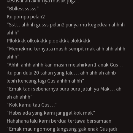
kesusahan akhirnya masuk juga..
“Bbllesssssss”
Ku pompa pelan2
“Ssttt ahhhh gusss pelan2 punya mu kegedean ahhhh
ahhh”
Pllokkkk olkokkkk plookkkk plokkkkk
“Memekmu ternyata masih sempit mak ahh ahh ahhh
ahhh”
“Ahhh ahhh ahhh kan masih melahirkan 1 anak Gus…
itu pun dulu 20 tahun yang lalu… ahh ahh ah ahhb
lebih kencang lagi Gus ahhhh ahhh”
“Emak tadi sebenarnya pura pura jatuh ya Mak… ah
ah ah ahhh”
“Kok kamu tau Gus…”
“Habis ada yang kami janggal kok mak”
Hahahaha lalu kami berdua tertawa bersamaan
“Emak mau ngomong langsung gak enak Gus jadi