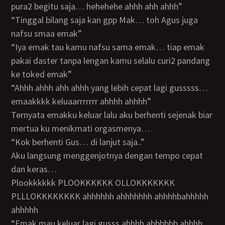
pura2 begitu saja… hehehehe ahhh ahh ahhh”
“Tinggal bilang saja kan gpp Mak… toh Agus juga
nafsu smaa emak”
“Iya emak tau kamu nafsu sama emak… tiap emak
pakai daster tanpa lengan kamu selalu curi2 pandang
ke toked emak”
“Ahhh ahhh ahh ahhh yang lebih cepat lagi gusssss…
emaakkkk keluaarrrrrrr ahhhh ahhhh”
Ternyata emakku keluar lalu aku berhenti sejenak biar
mertua ku menikmati orgasmenya…
“Kok berhenti Gus… di lanjut saja..”
Aku langsung menggenjotnya dengan tempo cepat
dan keras…
Plookkkkkk PLOOKKKKKK OLLOKKKKKKK
PLLLOKKKKKKKK ahhhhhh ahhhhhhh ahhhhbahhhhh
ahhhhh
“Emak mau keluar lagi gusss ahhhh abbbbbb ahhhh