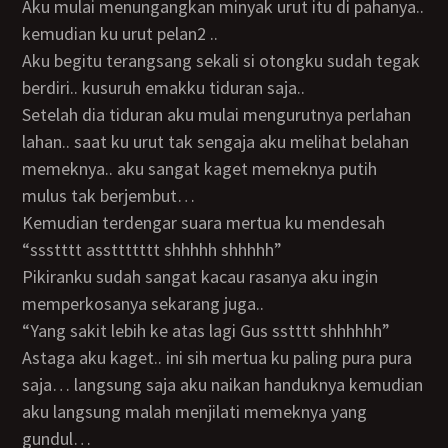
Aku mulai menungangkan minyak urut itu di pahanya..
kemudian ku urut pelan2 ..
Aku begitu terangsang sekali si otongku sudah tegak
berdiri.. kusuruh emakku tiduran saja..
Setelah dia tiduran aku mulai mengurutnya perlahan
lahan.. saat ku urut tak sengaja aku melihat belahan
memeknya.. aku sangat kaget memeknya putih
mulus tak berjembut…
Kemudian terdengar suara mertua ku mendesah
“ssstttt assttttttt shhhhh shhhhh”
Pikiranku sudah sangat kacau rasanya aku ingin
memperkosanya sekarang juga..
“Yang sakit lebih ke atas lagi Gus sstttt shhhhhh”
Astaga aku kaget.. ini sih mertua ku paling pura pura
saja… langsung saja aku naikan handuknya kemudian
aku langsung malah menjilati memeknya yang
gundul…