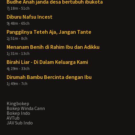
Budhe Anah janda desa bertubuh ibukota
7j 18m - 51ch
Diburu Nafsu Incest
9j 48m - 65ch
Panggilnya Teteh Aja, Jangan Tante
2j 51m - 8ch
Menanam Benih di Rahim Ibu dan Adikku
1j 31m - 13ch
Birahi Liar - Di Dalam Keluarga Kami
4j 29m - 33ch
Dirumah Bambu Bercinta dengan Ibu
1j 49m - 7ch
Kingbokep
Bokep Winda Cann
Bokep Indo
AVTub
JAV Sub Indo