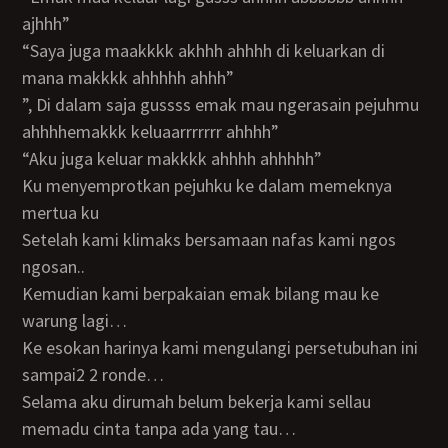
ajhhh”
“Saya juga maakkkk akhhh ahhhh di keluarkan di
mana makkkk ahhhhh ahhh”
”, Di dalam saja gussss emak mau ngerasain pejuhmu
ahhhhemakkk keluaarrrrrrr ahhhh”
“Aku juga keluar makkkk ahhhh ahhhhh”
Ku menyemprotkan pejuhku ke dalam memeknya
mertua ku
Setelah kami klimaks bersamaan nafas kami ngos
ngosan..
Kemudian kami berpakaian emak bilang mau ke
warung lagi…
Ke esokan harinya kami mengulangi persetubuhan ini
sampai2 2 ronde…
Selama aku dirumah belum bekerja kami sellau
memadu cinta tanpa ada yang tau…