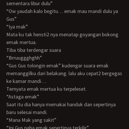
sementara libur dulu”
“Ow yaudah kalo begitu… emak mau mandi dulu ya
Gus”
“Iya mak”
Mata ku tak hensti2 nya menatap goyangan bokong
emak mertua.
Tiba tiba terdengar suara
“Brruuggghghh”
“Gus Gus tolongin emak” kudengar suara emak
memanggilku dari belakang. lalu aku cepat2 bergegas
ke kamar mandi…
Ternyata emak mertua ku terpeleset.
“Astaga emak”
Saat itu dia hanya memakai handuk dan sepertinya
baru selesai mandi.
“Mana Mak yang sakit”
“Ini Gus paha emak sepertinya terkilir”