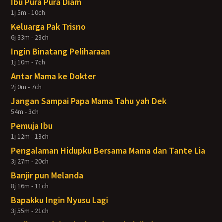
Ibu Pura Pura Diam
1j 5m - 10ch
Keluarga Pak Trisno
6j 33m - 23ch
Ingin Binatang Peliharaan
1j 10m - 7ch
Antar Mama ke Dokter
2j 0m - 7ch
Jangan Sampai Papa Mama Tahu yah Dek
54m - 3ch
Pemuja Ibu
1j 12m - 13ch
Pengalaman Hidupku Bersama Mama dan Tante Lia
3j 27m - 20ch
Banjir pun Melanda
8j 16m - 11ch
Bapakku Ingin Nyusu Lagi
3j 55m - 21ch