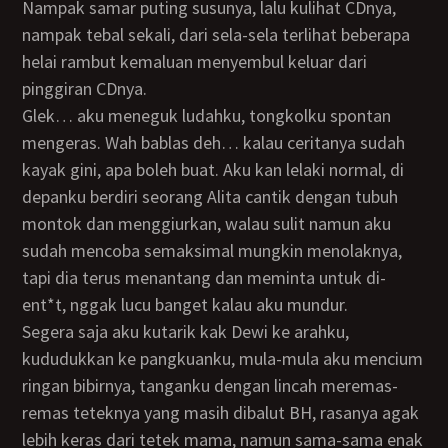
Nampak samar puting susunya, lalu kulihat CDnya,
nampak tebal sekali, dari sela-sela terlihat beberapa
helai rambut kemaluan menyembul keluar dari
pinggiran CDnya.
Glek… aku meneguk ludahku, tongkolku spontan
mengeras. Wah bablas deh… kalau ceritanya sudah
kayak gini, apa boleh buat. Aku kan lelaki normal, di
depanku berdiri seorang Alita cantik dengan tubuh
montok dan menggiurkan, walau sulit namun aku
sudah mencoba semaksimal mungkin menolaknya,
tapi dia terus menantang dan meminta untuk di-
ent*t, nggak lucu banget kalau aku mundur.
Segera saja aku kutarik kak Dewi ke arahku,
kududukkan ke pangkuanku, mula-mula aku mencium
ringan bibirnya, tanganku dengan lincah meremas-
remas teteknya yang masih dibalut BH, rasanya agak
lebih keras dari tetek mama, namun sama-sama enak