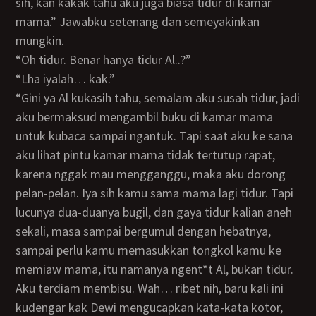
sih, kan kakak tahu aku juga biasa tidur di kamar
mama.” Jawabku setenang dan semeyakinkan
mungkin.
“Oh tidur. Benar hanya tidur Al..?”
“Lha iyalah… kak.”
“Gini ya Al kukasih tahu, semalam aku susah tidur, jadi
aku bermaksud mengambil buku di kamar mama
untuk kubaca sampai ngantuk. Tapi saat aku ke sana
aku lihat pintu kamar mama tidak tertutup rapat,
karena nggak mau mengganggu, maka aku dorong
pelan-pelan. Iya sih kamu sama mama lagi tidur. Tapi
lucunya dua-duanya bugil, dan gaya tidur kalian aneh
sekali, masa sampai bergumul dengan hebatnya,
sampai perlu kamu memasukkan tongkol kamu ke
memiaw mama, itu namanya ngent*t Al, bukan tidur.
Aku terdiam membisu. Wah… ribet nih, baru kali ini
kudengar kak Dewi mengucapkan kata-kata kotor,