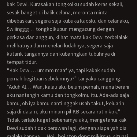
kak Dewi. Kurasakan tongkolku sudah keras sekali,
sesak banget di balik celana, meronta minta
dibebaskan, segera saja kubuka kaosku dan celanaku,
Swiiinggg… tongkolkupun mengacung dengan
perkasa dan anggun, klihat mata kak Dewi terbelalak
melihatnya dan menelan ludahnya, segera saja
kutarik tangannya dan kubaringkan tubuhnya di
tempat tidur.
“Kak Dewi… ummm maaf ya, tapi kakak sudah
pernah begituan sebelumnya?” tanyaku canggung.
“Aduh Al… Wan, kalau aku belum pernah, mana berani
aku nantangin kamu dan tongkolmu itu. Ada-ada saja
kamu, oh iya kamu nanti nggak usah takut, keluarin
saja di dalam, aku minum pil KB secara rutin kok.”
Tidak terlalu kaget sebenarnya aku, mengetahui kak
Dewi sudah tidak perawan lagi, dengan siapa yah dia
melakukannya… Hoi.. hoi stop dong mikirnya, situasi