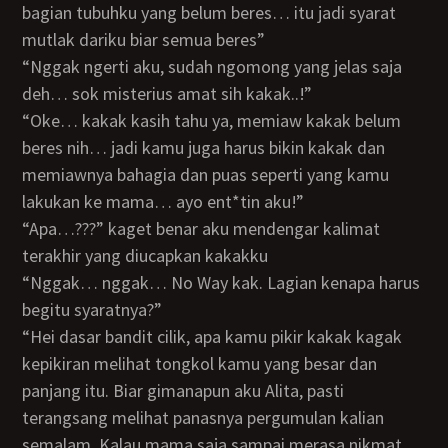
bagian tubuhku yang belum beres… itu jadi syarat
mutlak dariku biar semua beres”
“Nggak ngerti aku, sudah ngomong yang jelas saja
deh… sok misterius amat sih kakak..!”
“Oke… kakak kasih tahu ya, memiaw kakak belum
beres nih… jadi kamu juga harus bikin kakak dan
memiawnya bahagia dan puas seperti yang kamu
lakukan ke mama… ayo ent*tin aku!”
“Apa…???” kaget benar aku mendengar kalimat
terakhir yang diucapkan kakakku
“Nggak… nggak… No Way kak. Lagian kenapa harus
begitu syaratnya?”
“Hei dasar bandit cilik, apa kamu pikir kakak kagak
kepikiran melihat tongkol kamu yang besar dan
panjang itu. Biar gimanapun aku Alita, pasti
terangsang melihat panasnya pergumulan kalian
semalam. Kalau mama saja sampai merasa nikmat