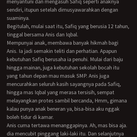
menyantuni dan mengasuh Safiq seperti anaknya
sendiri, itupun setelah dimusyawarahkan dengan
suaminya.
Begitulah, mulai saat itu, Safiq yang berusia 12 tahun,
tinggal bersama Anis dan Iqbal.
Mempunyai anak, membawa banyak hikmah bagi
Anis. Ia jadi semakin teliti dan perhatian. Apapun
kebutuhan Safiq berusaha ia penuhi. Mulai dari baju
hingga mainan, juga kebutuhan sekolah bocah itu
yang tahun depan mau masuk SMP. Anis juga
mencurahkan seluruh kasih sayangnya pada Safiq,
hingga mas Iqbal yang merasa tersisih, sempat
melayangkan protes sambil bercanda, Hmm, gimana
kalau punya anak beneran ya, bisa-bisa aku nggak
boleh tidur di kamar.
Anis cuma tertawa menanggapinya. Ah, mas bisa aja.
dia mencubit pinggang laki-laki itu. Dan selanjutnya