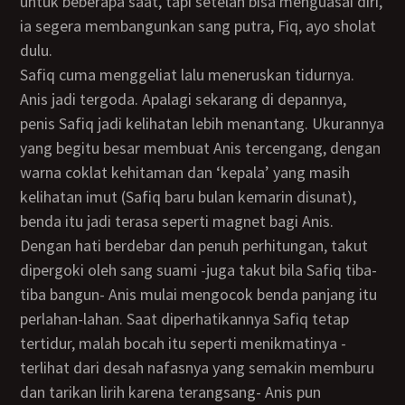
untuk beberapa saat, tapi setelah bisa menguasai diri,
ia segera membangunkan sang putra, Fiq, ayo sholat
dulu.
Safiq cuma menggeliat lalu meneruskan tidurnya.
Anis jadi tergoda. Apalagi sekarang di depannya,
penis Safiq jadi kelihatan lebih menantang. Ukurannya
yang begitu besar membuat Anis tercengang, dengan
warna coklat kehitaman dan ‘kepala’ yang masih
kelihatan imut (Safiq baru bulan kemarin disunat),
benda itu jadi terasa seperti magnet bagi Anis.
Dengan hati berdebar dan penuh perhitungan, takut
dipergoki oleh sang suami -juga takut bila Safiq tiba-
tiba bangun- Anis mulai mengocok benda panjang itu
perlahan-lahan. Saat diperhatikannya Safiq tetap
tertidur, malah bocah itu seperti menikmatinya -
terlihat dari desah nafasnya yang semakin memburu
dan tarikan lirih karena terangsang- Anis pun