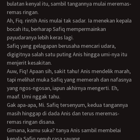
bulatan kenyal itu, sambil tangannya mulai meremas-
remas ringan.
Ah, Fiq. rintih Anis mulai tak sadar. Ia menekan kepala
bocah itu, berharap Safiq mempermainkan
payudaranya lebih keras lagi.
Safiq yang gelagapan berusaha mencari udara,
digigitnya salah satu puting Anis hingga umi-nya itu
menjerit kesakitan.
Auw, Fiq! Apaan sih, sakit tahu! Anis mendelik marah,
tapi melihat muka Safiq yang memerah dan nafasnya
yang ngos-ngosan, iapun akhirnya mengerti. Eh,
maaf. Umi nggak tahu.
Gak apa-apa, Mi. Safiq tersenyum, kedua tangannya
masih hinggap di dada Anis dan terus meremas-
remas ringan disana.
Gimana, kamu suka? tanya Anis sambil membelai
kepala Safiq penuh rasa sayang.