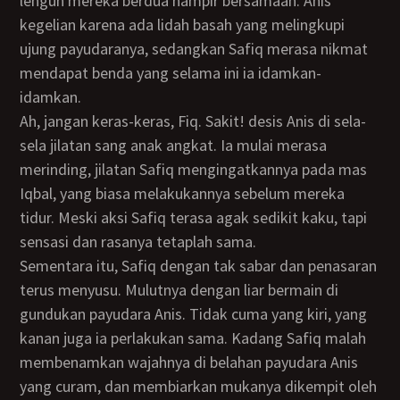
lenguh mereka berdua hampir bersamaan. Anis
kegelian karena ada lidah basah yang melingkupi
ujung payudaranya, sedangkan Safiq merasa nikmat
mendapat benda yang selama ini ia idamkan-
idamkan.
Ah, jangan keras-keras, Fiq. Sakit! desis Anis di sela-
sela jilatan sang anak angkat. Ia mulai merasa
merinding, jilatan Safiq mengingatkannya pada mas
Iqbal, yang biasa melakukannya sebelum mereka
tidur. Meski aksi Safiq terasa agak sedikit kaku, tapi
sensasi dan rasanya tetaplah sama.
Sementara itu, Safiq dengan tak sabar dan penasaran
terus menyusu. Mulutnya dengan liar bermain di
gundukan payudara Anis. Tidak cuma yang kiri, yang
kanan juga ia perlakukan sama. Kadang Safiq malah
membenamkan wajahnya di belahan payudara Anis
yang curam, dan membiarkan mukanya dikempit oleh