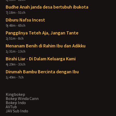
Budhe Anah janda desa bertubuh ibukota
7j 18m - 51ch
Diburu Nafsu Incest
9j 48m - 65ch
Panggilnya Teteh Aja, Jangan Tante
2j 51m - 8ch
Menanam Benih di Rahim Ibu dan Adikku
1j 31m - 13ch
Birahi Liar - Di Dalam Keluarga Kami
4j 29m - 33ch
Dirumah Bambu Bercinta dengan Ibu
1j 49m - 7ch
Kingbokep
Bokep Winda Cann
Bokep Indo
AVTub
JAV Sub Indo