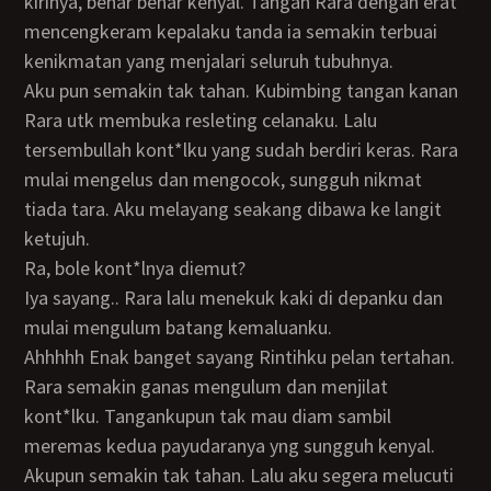
kirinya, benar benar kenyal. Tangan Rara dengan erat
mencengkeram kepalaku tanda ia semakin terbuai
kenikmatan yang menjalari seluruh tubuhnya.
Aku pun semakin tak tahan. Kubimbing tangan kanan
Rara utk membuka resleting celanaku. Lalu
tersembullah kont*lku yang sudah berdiri keras. Rara
mulai mengelus dan mengocok, sungguh nikmat
tiada tara. Aku melayang seakang dibawa ke langit
ketujuh.
Ra, bole kont*lnya diemut?
Iya sayang.. Rara lalu menekuk kaki di depanku dan
mulai mengulum batang kemaluanku.
Ahhhhh Enak banget sayang Rintihku pelan tertahan.
Rara semakin ganas mengulum dan menjilat
kont*lku. Tangankupun tak mau diam sambil
meremas kedua payudaranya yng sungguh kenyal.
Akupun semakin tak tahan. Lalu aku segera melucuti