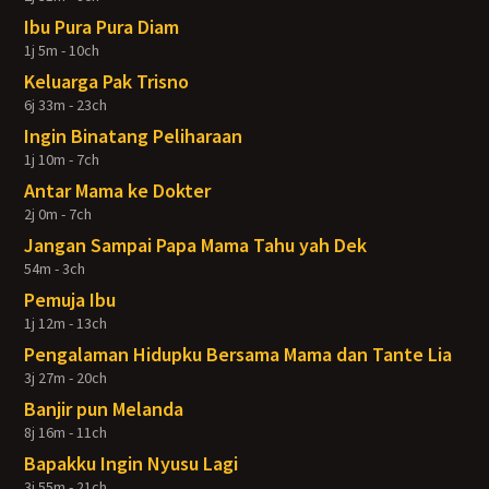
Ibu Pura Pura Diam
1j 5m - 10ch
Keluarga Pak Trisno
6j 33m - 23ch
Ingin Binatang Peliharaan
1j 10m - 7ch
Antar Mama ke Dokter
2j 0m - 7ch
Jangan Sampai Papa Mama Tahu yah Dek
54m - 3ch
Pemuja Ibu
1j 12m - 13ch
Pengalaman Hidupku Bersama Mama dan Tante Lia
3j 27m - 20ch
Banjir pun Melanda
8j 16m - 11ch
Bapakku Ingin Nyusu Lagi
3j 55m - 21ch