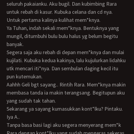
seluruh pakaianku. Aku bugil. Dan kubimbing Rara
untuk rebah di kasur. Kubuka celana dan cd nya.
Untuk pertama kalinya kulihat mem*knya.
Ya Tuhan, indah sekali mem*knya. Bentuknya yang
mungil, ditumbuhi bulu bulu halus yg belum begitu
banyak.
Segera saja aku rebah di depan mem*knya dan mulai
kujilati. Kubuka kedua kakinya, lalu kujulurkan lidahku
utk mencari iti*nya. Dan sembulan daging kecil itu
pun kutemukan.
Aahhh Geli bgt sayang.. Rintih Rara. Mem*knya makin
membasa tanda ia makin terangsang. Begitupun aku
yang sudah tak tahan.
Sekarang ya sayang kumasukkan kont*lku? Pintaku.
Iya A..
Tanpa basa basi lagi aku segera menyerang mem*k
Rara dengan kont*lku yang sudah mengeras sekeras