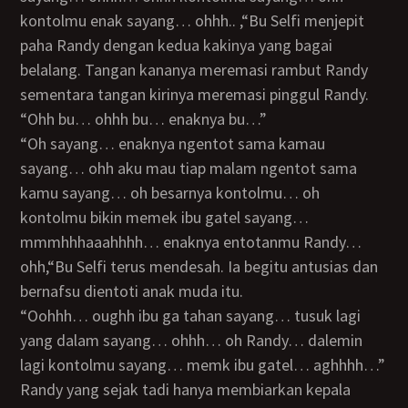
kontolmu enak sayang… ohhh.. ,“Bu Selfi menjepit
paha Randy dengan kedua kakinya yang bagai
belalang. Tangan kananya meremasi rambut Randy
sementara tangan kirinya meremasi pinggul Randy.
“Ohh bu… ohhh bu… enaknya bu…”
“Oh sayang… enaknya ngentot sama kamau
sayang… ohh aku mau tiap malam ngentot sama
kamu sayang… oh besarnya kontolmu… oh
kontolmu bikin memek ibu gatel sayang…
mmmhhhaaahhhh… enaknya entotanmu Randy…
ohh,“Bu Selfi terus mendesah. Ia begitu antusias dan
bernafsu dientoti anak muda itu.
“Oohhh… oughh ibu ga tahan sayang… tusuk lagi
yang dalam sayang… ohhh… oh Randy… dalemin
lagi kontolmu sayang… memk ibu gatel… aghhhh…”
Randy yang sejak tadi hanya membiarkan kepala