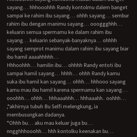
sayang… hhhooohhh Randy kontolmu dalem banget
sampai ke rahim ibu sayang… ohhh sayang… sembur
rahim ibu dengan manimu sayang… oooggghhh…
keluarin semua spermamu ke dalam rahim ibu
sayang… keluarin sebanyak-banyaknya… ohhhh
sayang semprot manimu dalam rahim ibu sayang biar
ibu hamil aaaahhhhh…
hhhoohhh… hamilin ibu… ohhhh Randy entoti ibu
sampai hamil sayang… hhhh… ohhh Randy kamu
suka ibu hamil kan sayang… ohhh… hhhooo sayang
kamu mau ibu hamil karena spermamu kan sayang…
ooohhh… ohhh… hhhaaahhh… hhhaaahh.. oohhh…
,“akhirnya tubuh Bu Selfi melengkung, ia
membusungkan dadanya.
“Ohhh bu… aku mau keluar juga bu…
nngghhhooohh… hhh kontolku keenakan bu…