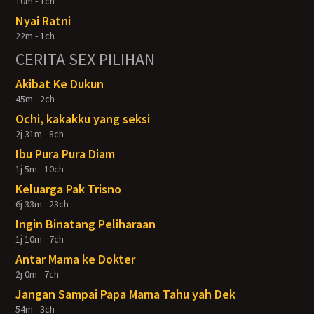
10m - 1ch
Nyai Ratni
22m - 1ch
CERITA SEX PILIHAN
Akibat Ke Dukun
45m - 2ch
Ochi, kakakku yang seksi
2j 31m - 8ch
Ibu Pura Pura Diam
1j 5m - 10ch
Keluarga Pak Trisno
6j 33m - 23ch
Ingin Binatang Peliharaan
1j 10m - 7ch
Antar Mama ke Dokter
2j 0m - 7ch
Jangan Sampai Papa Mama Tahu yah Dek
54m - 3ch