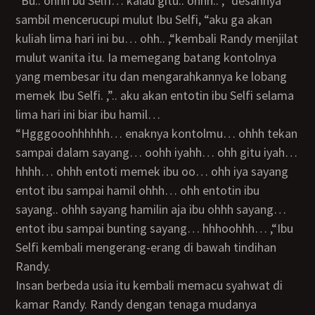
“Bu.. ohhh bu Selfi… kalau gitu.. ohhh.. ,” desahnya
sambil mencerucupi mulut Ibu Selfi, “aku ga akan
kuliah lima hari ini bu… ohh.. ,“kembali Randy menjilat
mulut wanita itu. Ia memegang batang kontolnya
yang membesar itu dan mengarahkannya ke lobang
memek Ibu Selfi. ,”.. aku akan entotin ibu Selfi selama
lima hari ini biar ibu hamil…
“Hgggooohhhhhh… enaknya kontolmu… ohhh tekan
sampai dalam sayang… oohh iyahh… ohh gitu iyah…
hhhh… ohhh entoti memek ibu oo… ohh iya sayang
entot ibu sampai hamil ohhh… ohh entotin ibu
sayang.. ohhh sayang hamilin aja ibu ohhh sayang…
entot ibu sampai bunting sayang… hhhoohhh… ,“Ibu
Selfi kembali mengerang-erang di bawah tindihan
Randy.
Insan berbeda usia itu kembali memacu syahwat di
kamar Randy. Randy dengan tenaga mudanya