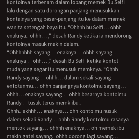
kontolnya terbenam dalam lobang memek Bu Selfi
lalu dengan satu dorongan panjang menusukkan
kontalnya yang besar-panjang itu ke dalam memek
wanita setengah baya itu. “Ohhhh bu Selfi… ohhh
enaknya.. ohhh… ,” desah Randy ketika ia mendorong
kontolnya masuk makin dalam.
“Ohhhhhhh sayang… enaknya… ohhh sayang…
enaknya… ohh… ,” desah Bu Selfi ketika kontol
muda yang segar itu menusuk memknya. “Ohhh
Randy sayang… ohhh… dalam sekali sayang
entotanmu… ohhh panjangnya kontolmu sayang…
ohhh… enaknya sayang… ohhh besarnya kontolmu
Randy… tusuk terus memk ibu..
ohhh.. akhhh… enaknya… ohh kontolmu nusuk
dalem sekali Randy… ohhh Randy kontolmu rasanya
mentok sayang… ohhhh enaknya… oh memek ibu
makin gatel sayang.. ohhh dorong lagi sayang…