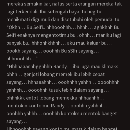
mereka semakin liar, nafas serta erangan mereka tak
lagi terkendali. Ibu setengah baya itu begitu
menikmati digumuli dan disetubuhi oleh pemuda itu.
“Okhh… Bu Selfi.. hhhooohhh… hhhh… aghkhhh Bu
Selfi enaknya mengentotimu bu.. ohhh… maniku lagi
banyak bu.. hhhohhkhhhh… aku mau keluar bu…
oookh sayang… ooohhh Bu sSlfi sayang…
hhhooohhh…”
“Hhhhaaanhhgghhhh Randy… ibu juga mau klimaks
ohhh… genjoti lobang memek ibu lebih cepat
sayang… hhhaaahhh… ooohhhh yahhh… oooohhhh
yahhhh… oooohhh tusuk lebih dalam sayang…
ohhhkkk entot lobang memekku hhhaahhh…
mentokin kontolmu Randy… ooohhh yahhhh…
ooohhh yahhh… ooohhh kontolmu mentok banget
sayang…
hhhooohhh sayang kontolmu masuk dalam banget