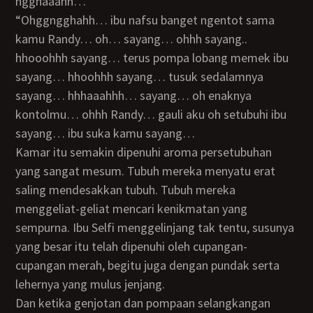
ngghaaahh…
“Ohggngghahh… ibu nafsu banget ngentot sama
kamu Randy… oh… sayang… ohhh sayang..
hhooohhh sayang… terus pompa lobang memek ibu
sayang… hhoohhh sayang… tusuk sedalamnya
sayang… hhhaaahhh… sayang… oh enaknya
kontolmu… ohhh Randy… gauli aku oh setubuhi ibu
sayang… ibu suka kamu sayang…
Kamar itu semakin dipenuhi aroma persetubuhan
yang sangat mesum. Tubuh mereka menyatu erat
saling mendesakkan tubuh. Tubuh mereka
menggeliat-geliat mencari kenikmatan yang
sempurna. Ibu Selfi menggelinjang tak tentu, susunya
yang besar itu telah dipenuhi oleh cupangan-
cupangan merah, begitu juga dengan pundak serta
lehernya yang mulus jenjang.
Dan ketika genjotan dan pompaan selangkangan