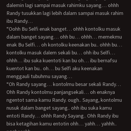
dalemin lagi sampai masuk rahimku sayang… ohhh
Randy tusukkan lagi lebih dalam sampai masuk rahim
ibu Randy…
“Oohh Bu Selfi enak banget… ohhh kontolku masuk
dalam banget sayang… ohh bu… ohhh… memekmu
enak Bu Selfi… oh kontolku keenakan bu.. ohhh bu…
kontolku masuk dalem sekali bu… ohh ibu Selfi…
ohhh… ibu suka kuentoti kan bu oh… ibu bernafsu
kuentot kan bu.. oh… bu Selfi aku keenakan
menggauli tubuhmu sayang…
“Oh Randy sayang… kontolmu besar sekali Randy…
Ohh Randy kontolmu panjangsekali… oh enaknya
ngentot sama kamu Randy. ough.. Sayang, kontolmu
nusuk dalam banget sayang.. ohh ibu suka kamu
entoti Randy… ohhh Randy Sayang.. Ohh Randy ibu
bisa ketagihan kamu entotin ohh… yahh… yahhh..