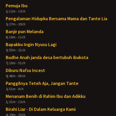
Pemuja Ibu
1j 12m - 13ch
Pengalaman Hidupku Bersama Mama dan Tante Lia
3j 27m - 20ch
Banjir pun Melanda
8j 16m - 11ch
Bapakku Ingin Nyusu Lagi
3j 55m - 21ch
Budhe Anah janda desa bertubuh ibukota
7j 18m - 51ch
Diburu Nafsu Incest
9j 48m - 65ch
Panggilnya Teteh Aja, Jangan Tante
2j 51m - 8ch
Menanam Benih di Rahim Ibu dan Adikku
1j 31m - 13ch
Birahi Liar - Di Dalam Keluarga Kami
4j 29m - 33ch