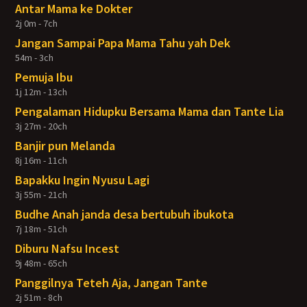
Antar Mama ke Dokter
2j 0m - 7ch
Jangan Sampai Papa Mama Tahu yah Dek
54m - 3ch
Pemuja Ibu
1j 12m - 13ch
Pengalaman Hidupku Bersama Mama dan Tante Lia
3j 27m - 20ch
Banjir pun Melanda
8j 16m - 11ch
Bapakku Ingin Nyusu Lagi
3j 55m - 21ch
Budhe Anah janda desa bertubuh ibukota
7j 18m - 51ch
Diburu Nafsu Incest
9j 48m - 65ch
Panggilnya Teteh Aja, Jangan Tante
2j 51m - 8ch