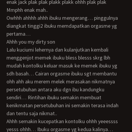
enak jack plak plak plakk plakk ohhh plak plak
Mmphh enak mah..
Owhhh ahhhh ahhh ibuku mengerang… pinggulnya
diangkat tinggi2 ibuku memdapatkan orgasme yg
pertama…
Ahhh you my dirty son
Lalu kuciumi lehernya dan kulanjutkan kembali
menggenjot memek ibuku bless blesss skrg lbh
mudah kontolku keluar masuk ke memek ibuku yg
sdh basah… Cairan orgasme ibuku sgt membantu
ohh ahh aku merem melek merasakan nikmatnya
persetubuhan antara aku dgn ibu kandungku
sendiri… Rintihan ibuku semakin membuat
kenikmatan persetubuhan ini semakin terasa indah
dan tentu saja nikmat..
Ahhh semakin kucepatkan kontolku ohhh yeeessss
yesss ohhh… Ibuku orgasme yg kedua kalinya…