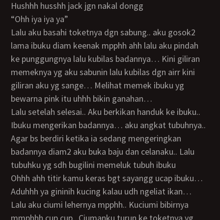
Hushhh husshh jack jgn nakal dongg
“Ohh iya iya ya”
Lalu aku basahi toketnya dgn sabung.. aku gosok2
lama ibuku diam keenak mpphh ahh lalu aku pindah
ke punggungnya lalu kubilas badannya… Kini giliran
memeknya yg aku sabunin lalu kubilas dgn airr kini
giliran aku yg sange… Melihat memek ibuku yg
bewarna pink itu uhhh bikin ganahan…
lalu setelah selesai.. Aku berkikan handuk ke ibuku..
Ibuku mengerikan badannya… aku angkat tubuhnya..
Agar bs berdiri ketika ia sedang mengeringkan
badannya diam2 aku buka baju dan celanaku.. Lalu
tubuhku yg sdh bugilini memeluk tubuh ibuku
Ohhh ahh titir kamu keras bgt sayangg ucap ibuku…
Aduhhh ya gininih kucing kalau udh ngeliat ikan…
Lalu aku ciumi lehernya mpphh.. Kuciumi bibirnya
mmphhh cup cup.. Ciumanku turun ke toketnya yg