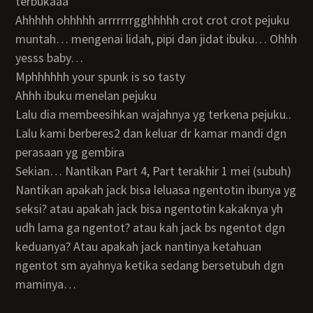
terbukaaa
Ahhhhh ohhhhh arrrrrrrgghhhhh crot crot crot pejuku
muntah… mengenai lidah, pipi dan jidat ibuku… Ohhh
yesss baby…
Mphhhhhh your spunk is so tasty
Ahhh ibuku menelan pejuku
Lalu dia membeesihkan wajahnya yg terkena pejuku..
Lalu kami berberes2 dan keluar dr kamar mandi dgn
perasaan yg gembira
Sekian… Nantikan Part 4, Part terakhir 1 mei (subuh)
Nantikan apakah jack bisa leluasa ngentotin ibunya yg
seksi? atau apakah jack bisa ngentotin kakaknya yh
udh lama ga ngentot? atau kah jack bs ngentot dgn
keduanya? Atau apakah jack nantinya ketahuan
ngentot sm ayahnya ketika sedang bersetubuh dgn
maminya…