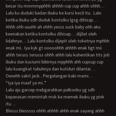
besar itu mmmmpphhh ahhhh cup cup ahhh ohhh…
Lalu ku duduki badan ibuku ke kursi kecil itu.. Lalu
ketika ibuku sdh duduk kontolku lgsg dihisap…
Ahhh ohh uuuhh ah ohhh yesss suck baby ohh aku
keenakan ketika kontolku dihisap… dijilat oleh
lidahnya… Lalu kontolku dijepit oleh toketnya mphhh
enak mi.. Iya kyk gt ooooohhh ahhhh enak bgt mii
ahhh teruss terusss ohhh ahhh lalu kuhentikan tits job
ibuku dan kuciumi bibirnya mpphhh ahh cupcup cup
lalu kuangkat tubuhnya dan kutiduri dilantai…
Owwhh sakit jack.. Pergelangan kaki mami…
“Iya iya maaf ya mi..”
Lalu aju garcep mebgarahkan palkonku yg sdh
kepanasan memintah msk ke memek ibuku yg pink
itu…
Blesss blesssss ohhh ahhhh ahhh enak sayang ahhh