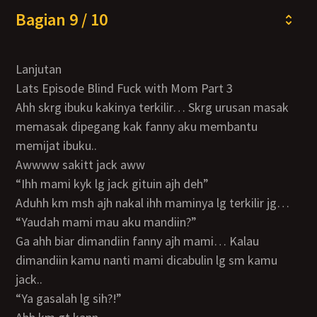
Bagian 9 / 10
Lanjutan
Lats Episode Blind Fuck with Mom Part 3
Ahh skrg ibuku kakinya terkilir… Skrg urusan masak
memasak dipegang kak fanny aku membantu
memijat ibuku..
Awwww sakitt jack aww
“Ihh mami kyk lg jack gituin ajh deh”
Aduhh km msh ajh nakal ihh maminya lg terkilir jg…
“Yaudah mami mau aku mandiin?”
Ga ahh biar dimandiin fanny ajh mami… Kalau
dimandiin kamu nanti mami dicabulin lg sm kamu
jack..
“Ya gasalah lg sih?!”