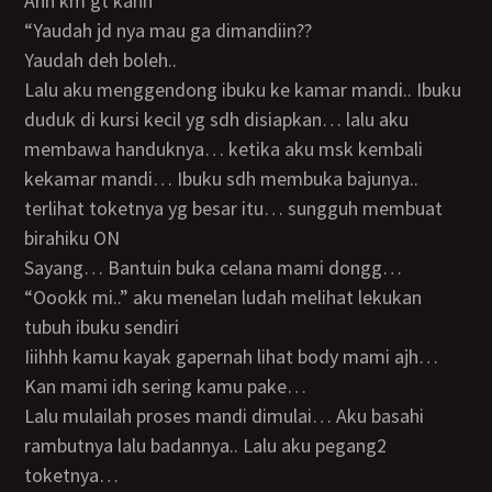
Ahh km gt kann
“yaudah jd nya mau ga dimandiin??
Yaudah deh boleh..
Lalu aku menggendong ibuku ke kamar mandi.. Ibuku
duduk di kursi kecil yg sdh disiapkan… lalu aku
membawa handuknya… ketika aku msk kembali
kekamar mandi… Ibuku sdh membuka bajunya..
terlihat toketnya yg besar itu… sungguh membuat
birahiku ON
Sayang… Bantuin buka celana mami dongg…
“Oookk mi..” aku menelan ludah melihat lekukan
tubuh ibuku sendiri
Iiihhh kamu kayak gapernah lihat body mami ajh…
Kan mami idh sering kamu pake…
Lalu mulailah proses mandi dimulai… Aku basahi
rambutnya lalu badannya.. Lalu aku pegang2
toketnya…