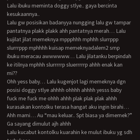
Lalu ibuku meminta doggy stlye.. gaya bercinta
kesukaannya..
Lalu gw posisikan badanyya nungging lalu gw tampar
pantatnya plakk plakk ahh pantatnya merah… Lalu
kujilat jilat memeknya mppphhh mphhh slurrppp
slurrrppp mphhhh kuisap memeknyadalem2 smp
ibuku meracau awwwwww… Lalu jilatanku berpindah
ke itilnya mphhh slurrrrrp sluerrrrrp ahhh enak kan
mi??
Ohh yess baby… Lalu kugenjot lagi memeknya dgn
posisi doggy stlye ahhhh ohhhh ahhhh yesss baby
fuck me fuck me ohhh ahhh plak plak plak ahhh
kurasakan kontolku terasa hangat aku ingin birahi…
Ahh mami… Au “mau keluar.. Spt biasa ya dimemek?”
Ga sayang dimulut ajh ahhh
Lalu kucabut kontolku kuarahin ke mulut ibuku yg sdh