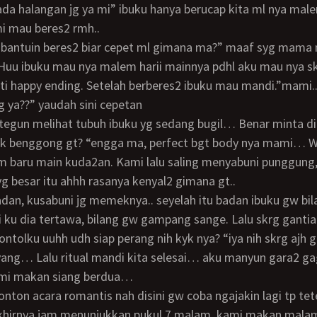
ada halangan jg ya mi” ibuku hanya berucap kita ml nya male
i mau beres2 rmh..
Huu ibuku mau nya malem harii mainnya pdhl aku mau nya s
i happy ending. Setelah berberes2 ibuku mau mandi.”mami..
 ya??” yaudah sini cepetan
ok benggong gt? “engga ma, perfect bgt body nya mami… 
m baru main kuda2an. Kami lalu saling menyabuni punggung,
yg besar itu ahhh rasanya kenyal2 gimana gt..
ami ku dia tertawa, bilang gw gampang sange. Lalu skrg gantia
ntolku uuhh udh siap perang nih kyk nya? “iya nih skrg ajh 
ang… Lalu ritual mandi kita selesai… aku manyun gara2 ga
kami makan siang berdua…
. akhirnya jam menunjukkan pukul 7 malam, kami makan mal