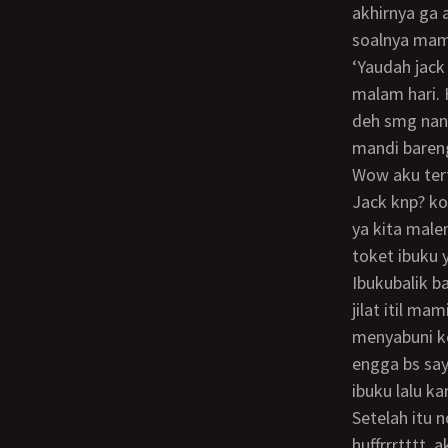
akhirnya ga 
soalnya mam
‘Yaudah jack bantuin beres2 biar cepet ml gimana ma?” maaf syg mama maunya
malam hari. 
deh smg nant
mandi bareng
Wow aku tertegun melihat tubuh ibuku yg sedang bugil… Benar minta dipreteli nih…
Jack knp? k
ya kita male
toket ibuku 
ibukubalik badan, kusabuni jg memeknya.. seyelah itu badan ibuku gw bilas, iseng2gw
jilat itil m
menyabuni ko
engga bs say
ibuku lalu 
Setelah itu nonton acara romantis nah disini gw coba ngajakin lagi tp tetep ditolak
huffrrrtttt