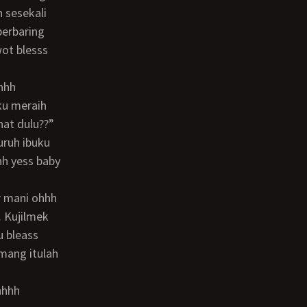
 sesekali
berbaring
wot blesss
ku meraih
at dulu??”
uruh ibuku
hh yess baby
 Kujilmek
u bleass
mang itulah