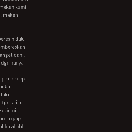
t makan kami
il makan
membereskan
 banget dah…
 dgn hanya
ibuku
 lalu
tgn kiriku
 kuciumi
urrrrrrppp
ohhhh ahhhh