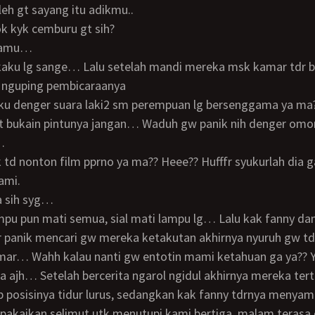
leh gt sayang itu adikmu..
k kyk cemburu gt sih?
 kamu…
 nguping pembicaraanya
gt bukain pintunya jangan… Waduh gw panik nih denger om
…
ami.
a sih syg…
 panik mencari gw mereka ketakutan akhirnya nyuruh gw td
amar… Wahh kalau nanti gw entotin mami ketahuan ga ya?? 
a ajh… Setelah bercerita ngarol ngidul akhirnya mereka tert
ap posisinya tidur lurus, sedangkan kak fanny tdrnya menyam
kupakaikan selimut utk menutupi kami bertiga, malam terasa 