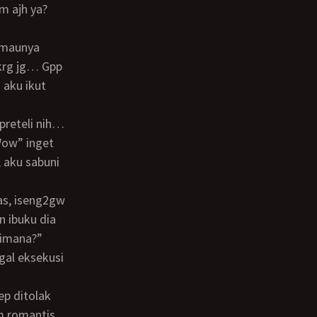
m ajh ya?
krg jg… Gpp
 aku ikut
Wow” inget
 aku sabuni
n ibuku dia
gimana?”
gal eksekusi
am romantis…