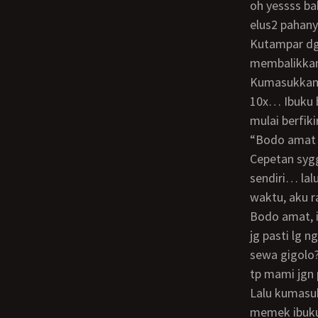
oh yessss ba
elus2 pahany
Kutampar dgn gemas pantatnya awwww syg cepetan udh ga tahan nih… ibuku
membalikkan
Kumasukkam 
10x… Ibuku b
mulai berfiki
“bodo amat sayang… cepetan entotin mami syg kamu mau buat mama mati ya??
Cepetan syg
sendiri… lal
waktu, aku r
Bodo amat, itu urusan belakangan… ayoo yg penting skrg entotin mami…! bapakmu
jg pasti lg
sewa gigolo?
tp mami jgn
Lalu kumasukkan lagi kontolku ahh blesss blesss kontolku sudah keluar masuk ke
memek ibuku 