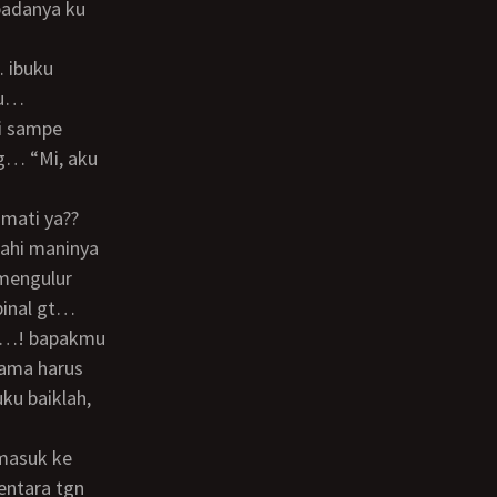
badanya ku
ku…
i sampe
g… “Mi, aku
ahi maninya
 mengulur
binal gt…
mama harus
ku baiklah,
entara tgn