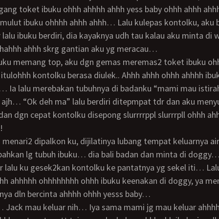
ang toket ibuku ohhh ahhhh ahhh yess baby ohhh ahhh ahhh
, mulut ibuku ohhhh ahhh ahhh… Lalu kulepas kontolku, aku 
 lalu ibuku berdiri, dia kayaknya udh tau kalau aku minta di 
hhahhh ahhh skrg gantian aku yg meracau…
itulohhh kontolku berasa diulek.. Ahhh ahhh ohhh ahhhh ibu
 Ia lalu merebakan tubuhnya di badanku “mami mau istirah
t ajh… “Ok deh ma” lalu berdiri ditepmpat tdr dan aku meny
 dan dgn cepat kontolku disepong slurrrrppl slurrrpll ohhh ah
!
ahkan lg tubuh ibuku… dia bali badan dan minta di doggy…
r lalu ku gesek2kan kontolku ke pantatnya yg sekel iti… Lal
hhh ahhhhh ohhhhhhhh ohhh ibuku keenakan di doggy, ya me
 nya dln bercinta ahhhh ohhh yesss baby…