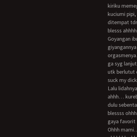
kiriku memeg
kuciumi pipi
ditempat tdr
blesss ahhh
Goyangan ibuku memang top, aku dgn gemas meremas2 toket ibuku ohhhh
giyangannya 
orgasmenya…
ga syg lanju
utk berlutut
suck my dick
lalu lidahnya menari2 dipalkon ku, dijilatinya lubang tempat keluarnya air mani ohhh
ahhh… kureb
dulu sebenta
blessss ohh
gaya favorit
Ohhh mami… Jack mau keluar nih… Iya sama mami jg mau keluar ahhhhhhh