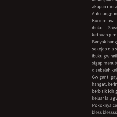
akupun meras
Ahh nanggung yaudah gw ke ibu deh… Baju gw lepas… Udh bener2 horny nih…
Kuciuminya p
ibuku… Sayan
ketauan gim
Banyak banget sih halangannya dr kemaren… “lalu hw lepasin baju tidur ibuku dlm
sekejap dia
ibuku gw na
sigap menutu
disebelah ka
Gw ganti gaya lagi gw pake gaya missonaris plokk plokk behh udara kini terasa
hangat, keri
berbisik idh
keluar lalu
Pokoknya cepetan ya yang… Kubuka lebar2 kakinya gw masukin kontolnya pelan2
bless blesss