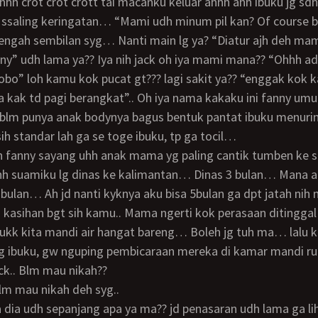
hh crot crot crott tai macanku keluar ahhh ahh ibuku jg 
ssaling keringatan… “Mami udh minum pil kan? Of course b
tengah sembilan syg… Nanti main lg ya? “Diatur ajh deh m
obo” loh kamu kok pucat gt??? lagi sakit ya?? “enggak kok 
ya kak td pagi berangkat”.. Oh iya nama kakaku ini fanny um
 blm punya anak bodynya bagus bentuk pantat ibuku menurin
sih standar lah ga se toge ibuku, tp ga tocil…
h suamiku lg dinas ke kalimantan… Dinas 3 bulan… Mana a
 bulan… Ah jd nanti kyknya aku bisa 5bulan ga dpt jatah ni
kk kita mandi air hangat bareng… Boleh jg tuh ma… lalu k
g ibuku, gw nguping pembicaraan mereka di kamar mandi ru
ack.. Blm mau nikah??
blm mau nikah deh syg..
ya dia udh sepanjang apa ya ma?? jd penasaran udh lama ga lih