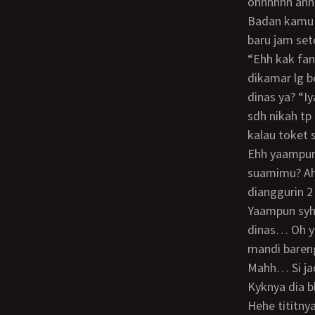
ohhhhhh ahhh
Badan kamu 
baru jam se
“Ehh kak fanny” udh lama ya?? Iya nih jack oh iya mami mana?? “Ohhh ada kok
dikamar lg b
dinas ya? “I
sdh nikah tp
kalau toket 
Ehh yaampun fanny sayang uhh anak mama yg paling cantik tumben ke sini, mana
suamimu? Ah
dianggurin 2
Yaampun syh kasihan bgt sih kamu.. Mama ngerti kok perasaan ditinggal suami
dinas… Oh yu
mandi baren
Mahh… Si j
Kyknya dia 
Hehe tititn