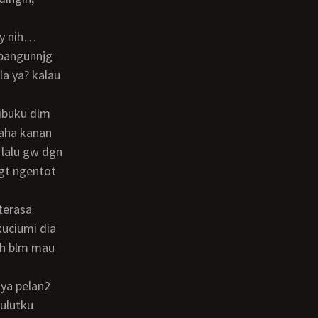
rbangunnjg
a ya? kalau
aha kanan
lalu gw dgn
bgt ngentot
kuciumi dia
sh blm mau
ulutku