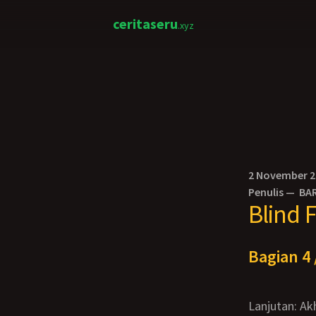
ceritaseru
.xyz
2 November 
Penulis —
BA
Blind 
Bagian 4 
Lanjutan: Akhirnya ayahku sdh berangkat dinas kami melambaikan tangan… “Hhiihiii