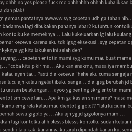
by ohhh no yes please fuck me ohhhhhhh ohhhh kubalikkan 
a dan plak!
 badannya lagi dibukakan pahanya lebar2 kutuntun kontol
kontolku ke memeknya… Lalu kukeluarkan lg lalu kuulang
emar kecewa karena aku tdk lgsg eksekusi.. syg cepetan d
r kyknya yg kita lakukan ini salah deh?
g… “coba kita pikir ma… Aku kan anakmu, masa iya membu
u kalau ayah tau.. Pasti dia kecewa “hehe aku cuma sengaja
asa lucu ajh kalau ngeliat ibuku sange… dia lgsg berubah jd 
 ngentot sm cewe lain… Apa km ga kasian sm mama? masa 
 kamu emg rela kalau mau dientot gigolo?? “lalu kuciumi ibu
 pernah sewa gigolo ya… Aku ajh yg jd gigolonya mami…
sendiri lalu kaki kanannya kutaruh dipundah kanan ku, sem