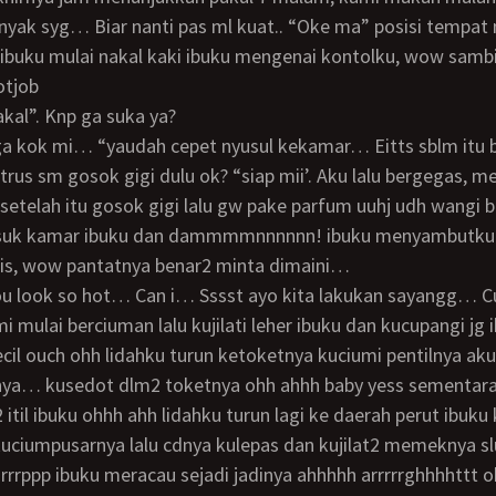
nyak syg… Biar nanti pas ml kuat.. “Oke ma” posisi tempa
ibuku mulai nakal kaki ibuku mengenai kontolku, wow samb
otjob
akal”. Knp ga suka ya?
rus sm gosok gigi dulu ok? “siap mii’. Aku lalu bergegas, 
etelah itu gosok gigi lalu gw pake parfum uuhj udh wangi
suk kamar ibuku dan dammmmnnnnnn! ibuku menyambutku
pis, wow pantatnya benar2 minta dimaini…
i mulai berciuman lalu kujilati leher ibuku dan kucupangi jg 
ecil ouch ohh lidahku turun ketoketnya kuciumi pentilnya aku
nya… kusedot dlm2 toketnya ohh ahhh baby yess sementara 
til ibuku ohhh ahh lidahku turun lagi ke daerah perut ibuku
kuciumpusarnya lalu cdnya kulepas dan kujilat2 memeknya sl
lurrrppp ibuku meracau sejadi jadinya ahhhhh arrrrrghhhhttt 