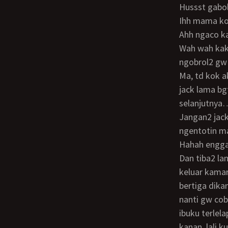
Hussst gabo
Ihh mama ko
Ahh ngaco
Wah wah kakaku lg sange… Lalu setelah mandi mereka msk kamar tdr bareng, lalu
ngobrol2 gw
Ma, td kok aku denger suara laki2 sm perempuan lg bersenggama ya ma?? Teruss si
jack lama b
selanjutnya
Jangan2 jack td nonton film pprno ya ma?? Heee?? Hufffr syukurlah dia ga sangka gw
ngentotin m
Hahah engg
Dan tiba2 lampu pun mati semua, sial mati lampu lg… Lalu kak fanny dan mami
keluar kamar
bertiga dik
nanti gw cob
ibuku terlel
kanan, lali 