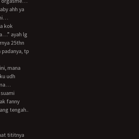
sdh orgasme…
aby ahh ya
ami…
ka…” ayah lg
urnya 25thn
 padanya, tp
ku udh
h ma…
ak fanny
ang tengah..
at tititnya