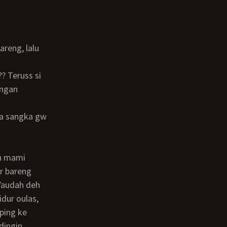
ongan
r bareng
Yaudah deh
idur oulas,
ping ke
dingin,