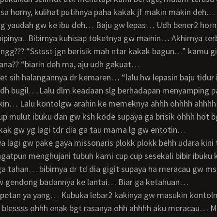
a horny, kulihat putihnya paha kakak jf makin makin deh…
ipinya.. Bibirnya kuhisap toketnya gw mainin… Akhirnya te
gg??? “Sstsst jgn berisik mah ntar kakak bagun…” kamu gil
ana?? “biarin deh ma, aju udh gakuat…
 sdh bugil… Lalu dlm keadaan slg berhadapan menyamping p
ikin… Lalu kontolgw arahin ke memeknya ahhh ohhhh ahhhh 
p mulut ibuku dan gw ksh kode supaya ga brisik ohhh hot 
kak gw yg lagi tdr dia ga tau mama lg gw entotin…
ngatpun menghujani tubuh kami cup cup sesekali bibir ibuku 
 ga tahan… bibirnya dr td dia gigit supaya ha meracau gw m
 gw gendong badannya ke lantai… Biar ga ketahuan…
s blessss ohhh enak bgt rasanya ohh ahhhh aku meracau… M