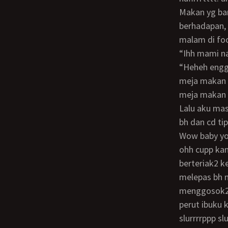
Makan yg ba
berhadapan, 
malam di fo
“Ihh mami n
“heheh engga kok mi… “yaudah cepet nyusul kekamar… Eitts sblm itu beresin dulu
meja makan t
meja makan s
Lalu aku ma
bh dan cd ti
wow baby you look so hot… Can i… Sssst ayo kita lakukan sayangg… Cup cup cupp
ohh cupp kam
berteriak2 k
melepas bh 
menggosok2 i
perut ibuku 
slurrrrppp s